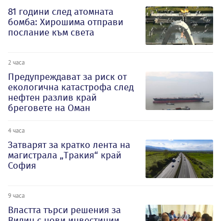
81 години след атомната
бомба: Хирошима отправи
послание към света
2 часа
Предупреждават за риск от
екологична катастрофа след
нефтен разлив край
бреговете на Оман
4 часа
Затварят за кратко лента на
магистрала „Тракия“ край
София
9 часа
Властта търси решения за
Видин с нови инвестиции,