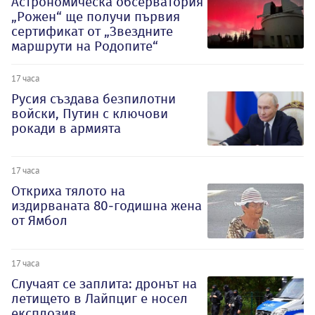
Астрономическа обсерватория
„Рожен“ ще получи първия
сертификат от „Звездните
маршрути на Родопите“
17 часа
Русия създава безпилотни
войски, Путин с ключови
рокади в армията
17 часа
Откриха тялото на
издирваната 80-годишна жена
от Ямбол
17 часа
Случаят се заплита: дронът на
летището в Лайпциг е носел
експлозив