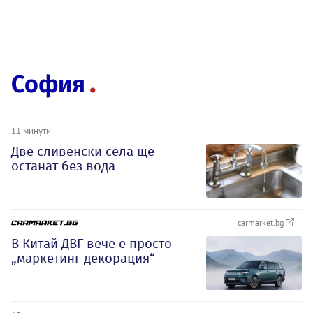
София
11 минути
Две сливенски села ще
останат без вода
carmarket.bg
В Китай ДВГ вече е просто
„маркетинг декорация“