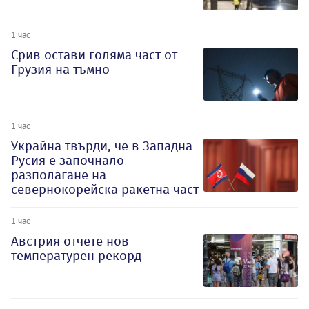
1 час
Срив остави голяма част от
Грузия на тъмно
1 час
Украйна твърди, че в Западна
Русия е започнало
разполагане на
севернокорейска ракетна част
1 час
Австрия отчете нов
температурен рекорд