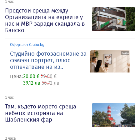
1 час
Предстои среща между
Организацията на евреите у
нас и МВР заради скандала в
Банско
Оферта от Grabo.bg
Студийно фотозаснемане за
семеен портрет, плюс
отпечатване на из..
Цена:
20.00 €
29.00 €
39.12 лв
56.72 лв
1 час
Там, където морето среща
небето: историята на
Шабленския фар
2 часа