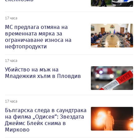
17 часа
МС предлага отмяна на
временната мярка за
ограничаване износа на
нефтопродукти
17 часа
Убийство на мъж на
Младежкия хълм в Пловдив
17 часа
Българска следа в саундтрака
на филма „Одисея“: Звездата
Джеймс Блейк снима в
Мирково