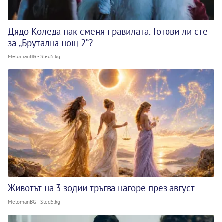
Дядо Коледа пак сменя правилата. Готови ли сте
за „Брутална нощ 2“?
MelomanBG - Sled5.bg
Животът на 3 зодии тръгва нагоре през август
MelomanBG - Sled5.bg