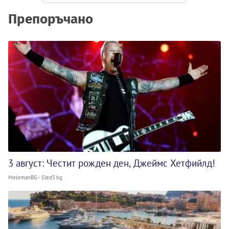
Препоръчано
3 август: Честит рожден ден, Джеймс Хетфийлд!
MelomanBG - Sled5.bg