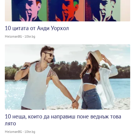
10 цитата от Анди Уорхол
MelomanBG - 10te.bg
10 неща, които да направиш поне веднъж това
лято
MelomanBG - 10te.bg