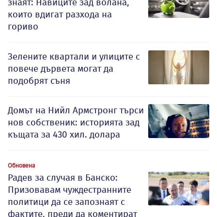
знаят: Навиците зад волана,
които вдигат разхода на
гориво
Зелените квартали и улиците с
повече дървета могат да
подобрят съня
Домът на Нийл Армстронг търси
нов собственик: историята зад
къщата за 430 хил. долара
Обновена
Радев за случая в Банско:
Призовавам чуждестранните
политици да се запознаят с
фактите, преди да коментират