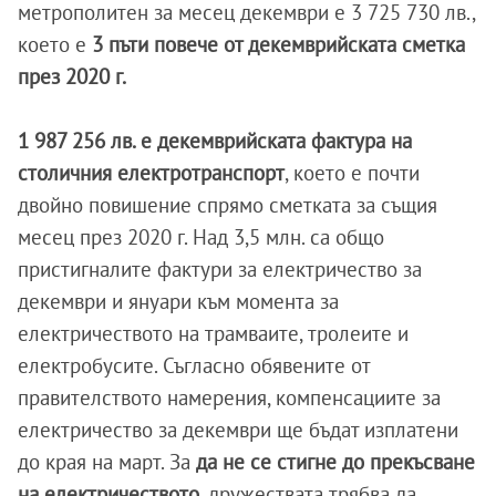
метрополитен за месец декември е 3 725 730 лв.,
което е
3 пъти повече от декемврийската сметка
през 2020 г.
1 987 256 лв. е декемврийската фактура на
столичния електротранспорт
, което е почти
двойно повишение спрямо сметката за същия
месец през 2020 г. Над 3,5 млн. са общо
пристигналите фактури за електричество за
декември и януари към момента за
електричеството на трамваите, тролеите и
електробусите. Съгласно обявените от
правителството намерения, компенсациите за
електричество за декември ще бъдат изплатени
до края на март. За
да не се стигне до прекъсване
на електричеството
, дружествата трябва да