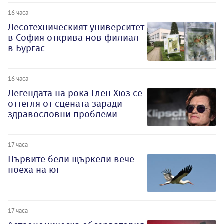
16 часа
Лесотехническият университет
в София открива нов филиал
в Бургас
16 часа
Легендата на рока Глен Хюз се
оттегля от сцената заради
здравословни проблеми
17 часа
Първите бели щъркели вече
поеха на юг
17 часа