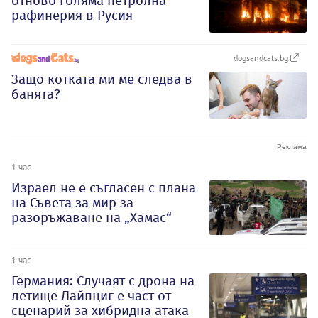
отново голяма петролна
рафинерия в Русия
dogsandcats.bg
Защо котката ми ме следва в
банята?
1 час
Израел не е съгласен с плана
на Съвета за мир за
разоръжаване на „Хамас“
1 час
Германия: Случаят с дрона на
летище Лайпциг е част от
сценарий за хибридна атака