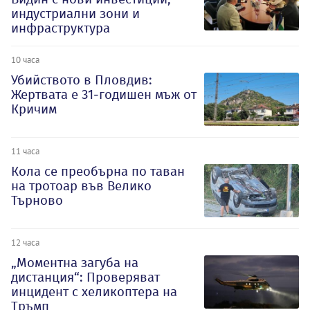
индустриални зони и
инфраструктура
10 часа
Убийството в Пловдив:
Жертвата е 31-годишен мъж от
Кричим
11 часа
Кола се преобърна по таван
на тротоар във Велико
Търново
12 часа
„Моментна загуба на
дистанция“: Проверяват
инцидент с хеликоптера на
Тръмп