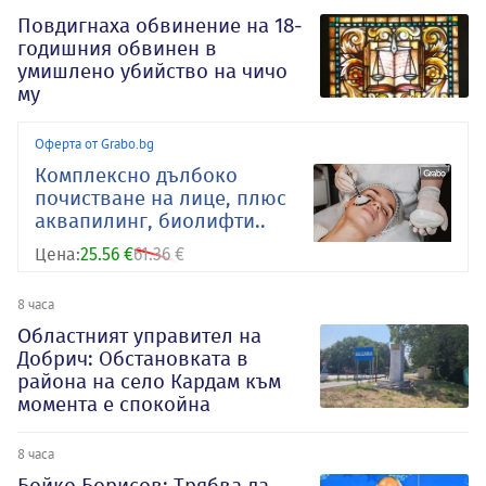
Повдигнаха обвинение на 18-
годишния обвинен в
умишлено убийство на чичо
му
Оферта от Grabo.bg
Комплексно дълбоко
почистване на лице, плюс
аквапилинг, биолифти..
Цена:
25.56 €
61.36 €
8 часа
Oбластният управител на
Добрич: Обстановката в
района на село Кардам към
момента е спокойна
8 часа
Бойко Борисов: Трябва да