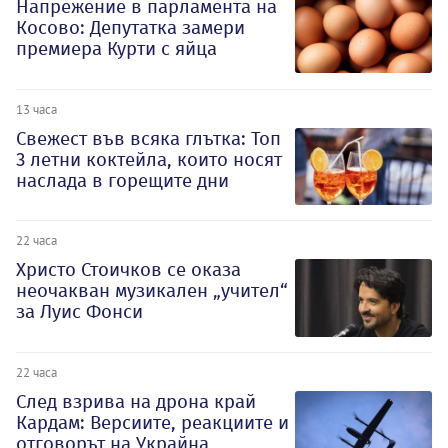
Напрежение в парламента на
Косово: Депутатка замери
премиера Курти с яйца
13 часа
Свежест във всяка глътка: Топ
3 летни коктейла, които носят
наслада в горещите дни
22 часа
Христо Стоичков се оказа
неочакван музикален „учител“
за Луис Фонси
22 часа
След взрива на дрона край
Кардам: Версиите, реакциите и
отговорът на Украйна