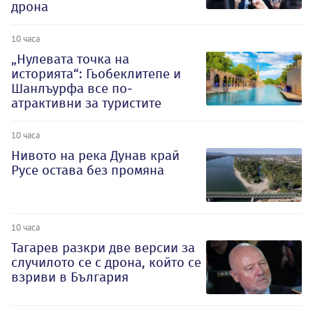
дрона
10 часа
„Нулевата точка на
историята“: Гьобеклитепе и
Шанлъурфа все по-
атрактивни за туристите
10 часа
Нивото на река Дунав край
Русе остава без промяна
10 часа
Тагарев разкри две версии за
случилото се с дрона, който се
взриви в България