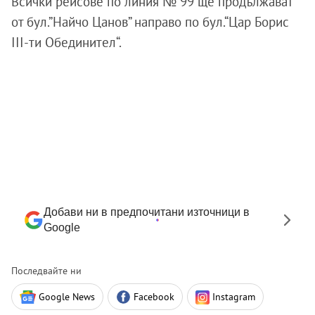
Всички рейсове по линия № 99 ще продължават
от бул.”Найчо Цанов” направо по бул.“Цар Борис
III-ти Обединител“.
Добави ни в предпочитани източници в
Google
Последвайте ни
Google News
Facebook
Instagram