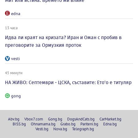
Мит или истина: Времето ми влияе
edna
13 часа
Идва ли краят на кризата? Иран и Оман с пробив в
преговорите за Ормузкия проток
vesti
45 минути
НА ЖИВО: Септември - ЦСКА, съставите: Ето'о е титуляр
gong
Abv.bg
Vbox7.com
Gong.bg
DogsAndCats.bg
CarMarket.bg
BISS.bg
Ohnamama.bg
Grabo.bg
Pariteni.bg
Edna.bg
Vesti.bg
Nova.bg
Telegraph.bg