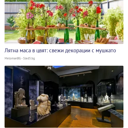
Лятна маса в цвят: свежи декорации с мушкато
MelomanBG - Sled5.bg