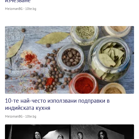
изчезване
MelomanBG - 10te.bg
10-те най-често използвани подправки в
индийската кухня
MelomanBG - 10te.bg