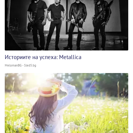
Историите на успеха: Metallica
MelomanBG - Sled5.bg