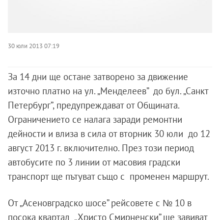
30 юли 2013 07:19
За 14 дни ще остане затворено за движение
източно платно на ул. „Менделеев” до бул. „Санкт
Петербург”, предупреждават от Общината.
Ограничението се налага заради ремонтни
дейности и влиза в сила от вторник 30 юли до 12
август 2013 г. включително. През този период
автобусите по 3 линии от масовия градски
транспорт ще пътуват също с променен маршрут.
От „Асеновградско шосе” рейсовете с № 10 в
посока квартал „Христо Смирненски” ще завиват