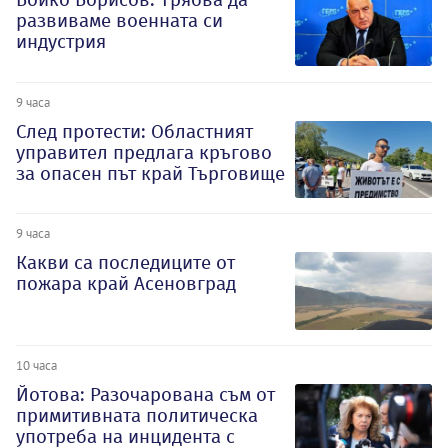
развиваме военната си
индустрия
9 часа
След протести: Областният
управител предлага кръгово
за опасен път край Търговище
9 часа
Какви са последиците от
пожара край Асеновград
10 часа
Йотова: Разочарована съм от
примитивната политическа
употреба на инцидента с