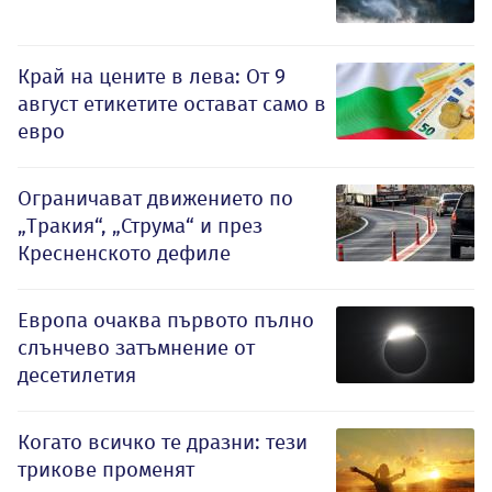
Край на цените в лева: От 9
август етикетите остават само в
евро
Ограничават движението по
„Тракия“, „Струма“ и през
Кресненското дефиле
Европа очаква първото пълно
слънчево затъмнение от
десетилетия
Когато всичко те дразни: тези
трикове променят