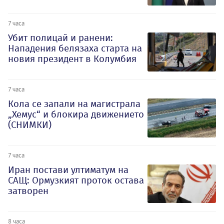
7 часа
Убит полицай и ранени:
Нападения белязаха старта на
новия президент в Колумбия
7 часа
Кола се запали на магистрала
„Хемус“ и блокира движението
(СНИМКИ)
7 часа
Иран постави ултиматум на
САЩ: Ормузкият проток остава
затворен
8 часа