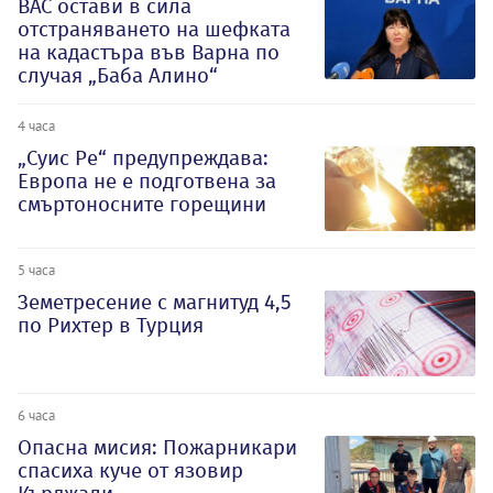
ВАС остави в сила
отстраняването на шефката
на кадастъра във Варна по
случая „Баба Алино“
4 часа
„Суис Ре“ предупреждава:
Европа не е подготвена за
смъртоносните горещини
5 часа
Земетресение с магнитуд 4,5
по Рихтер в Турция
6 часа
Опасна мисия: Пожарникари
спасиха куче от язовир