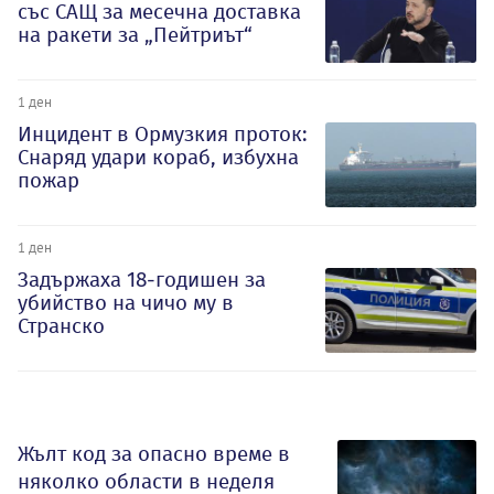
със САЩ за месечна доставка
на ракети за „Пейтриът“
1 ден
Инцидент в Ормузкия проток:
Снаряд удари кораб, избухна
пожар
1 ден
Задържаха 18-годишен за
убийство на чичо му в
Странско
Жълт код за опасно време в
няколко области в неделя