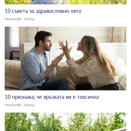
10 съвета за здравословно лято
MelomanBG - 10te.bg
10 признака, че връзката ви е токсична
MelomanBG - 10te.bg