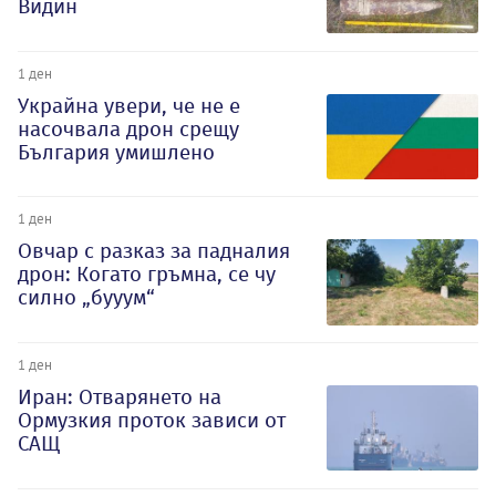
Видин
1 ден
Украйна увери, че не е
насочвала дрон срещу
България умишлено
1 ден
Овчар с разказ за падналия
дрон: Когато гръмна, се чу
силно „бууум“
1 ден
Иран: Отварянето на
Ормузкия проток зависи от
САЩ