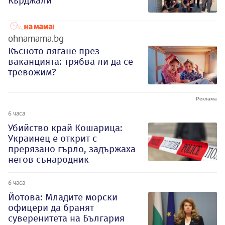
Кърджали
ohnamama.bg
Късното лягане през
ваканцията: трябва ли да се
тревожим?
6 часа
Убийство край Кошарица:
Украинец е открит с
прерязано гърло, задържаха
негов сънародник
6 часа
Йотова: Младите морски
офицери да бранят
суверенитета на България