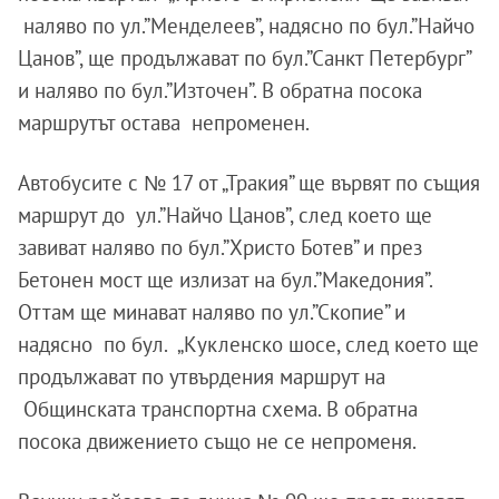
наляво по ул.”Менделеев”, надясно по бул.”Найчо
Цанов”, ще продължават по бул.”Санкт Петербург”
и наляво по бул.”Източен”. В обратна посока
маршрутът остава непроменен.
Автобусите с № 17 от „Тракия” ще вървят по същия
маршрут до ул.”Найчо Цанов”, след което ще
завиват наляво по бул.”Христо Ботев” и през
Бетонен мост ще излизат на бул.”Македония”.
Оттам ще минават наляво по ул.”Скопие” и
надясно по бул. „Кукленско шосе, след което ще
продължават по утвърдения маршрут на
Общинската транспортна схема. В обратна
посока движението също не се непроменя.