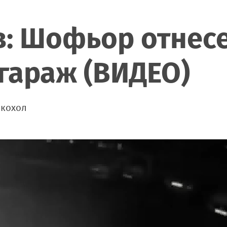
: Шофьор отнесе
 гараж (ВИДЕО)
лкохол