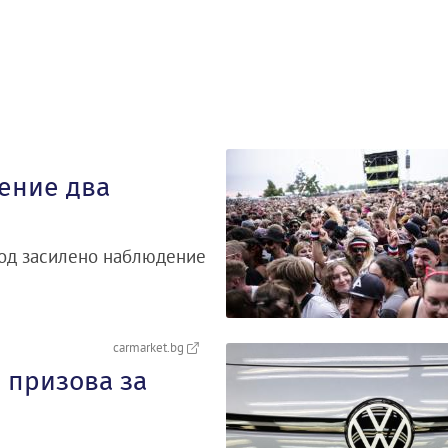
ение два
под засилено наблюдение
carmarket.bg
 призова за