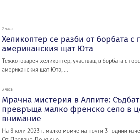
2 часа
Хеликоптер се разби от борбата с 
американския щат Юта
Тежкотоварен хеликоптер, участващ в борбата с гор
американския щат Юта, ...
3 часа
Мрачна мистерия в Алпите: Съдбат
превръща малко френско село в ц
внимание
На 8 юли 2023 г. малко момче на почти 3 години изче
От-Прованс. По-късно ...