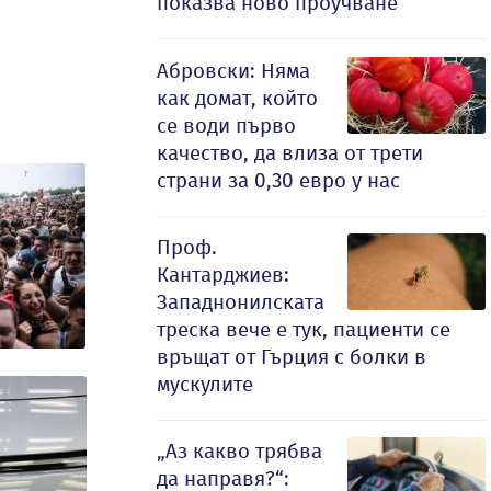
показва ново проучване
Абровски: Няма
как домат, който
се води първо
качество, да влиза от трети
страни за 0,30 евро у нас
Проф.
Кантарджиев:
Западнонилската
треска вече е тук, пациенти се
връщат от Гърция с болки в
мускулите
„Аз какво трябва
да направя?“: