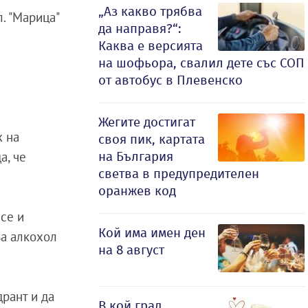
„Аз какво трябва
. "Марица"
да направя?“:
Каква е версията
на шофьора, свалил дете със СОП
от автобус в Плевенско
л
Жегите достигат
ж на
своя пик, картата
на България
а, че
светва в предупредителен
оранжев код
 се и
Кой има имен ден
за алкохол
на 8 август
дрант и да
В кой град