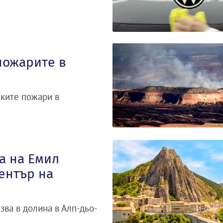
пожарите в
ските пожари в
а на Емил
ентър на
зва в долина в Алп-дьо-