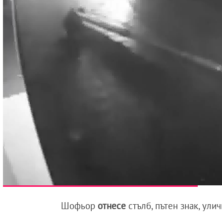
Шофьор
отнесе
стълб, пътен знак, ули