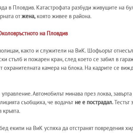
яда в Пловдив. Катастрофата разбуди живущите на бул
арната от
жена,
която живее в района.
 Околовръстното на Пловдив
полицаи, както и служители на ВиК. Шофьорът отнесъ
ки стълб и пожарен кран, след което се забил в гара
т охранителната камера на блока. На кадрите се вижд
.
 управление. Автомобилът минава през локва, завърта
олицията съобщиха, че водачът
не е пострадал.
Тестът 
в кръвта.
обед екипи на ВиК успяха да отстранят повредения хи