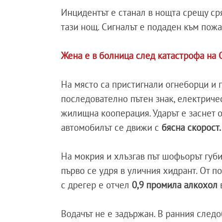
Инцидентът е станал в нощта срещу ср
тази нощ. Сигналът е подаден към пож
Жена е в болница след катастрофа на
На място са пристигнали огнеборци и 
последователно пътен знак, електричес
жилищна кооперация. Ударът е заснет о
автомобилът се движи с
бясна скорост
На мокрия и хлъзгав път шофьорът губи
първо се удря в уличния хидрант. От п
с дрегер е отчел
0,9 промила алкохол
Водачът не е задържан. В ранния след