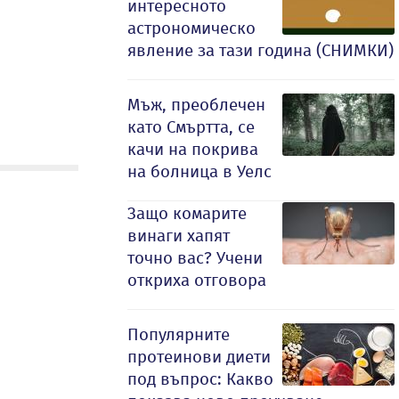
интересното
астрономическо
явление за тази година (СНИМКИ)
Мъж, преоблечен
като Смъртта, се
качи на покрива
на болница в Уелс
Защо комарите
винаги хапят
точно вас? Учени
откриха отговора
Популярните
протеинови диети
под въпрос: Какво