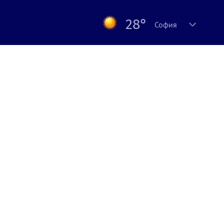
28°
София