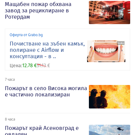
Мащабен пожар обхвана
завод за рециклиране в
Ротердам
Оферта от Grabo.bg
Почистване на зъбен камък,
полиране с Airflow и
консултация - в ..
Цена:
12.78 €
51.13 €
7 часа
Пожарът в село Висока могила
е частично локализиран
8 часа
Пожарът край Асеновград е
овладян