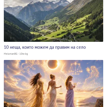
10 неща, които можем да правим на село
MelomanBG - 10te.bg