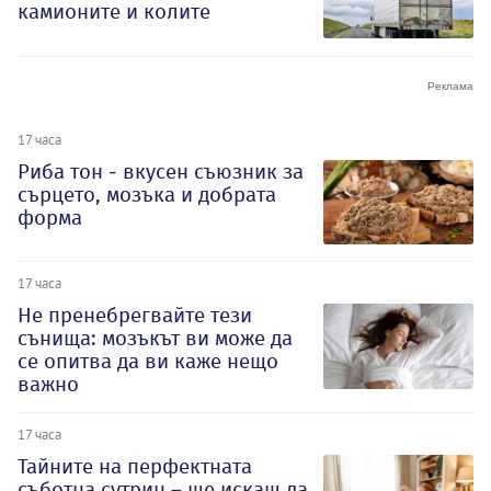
камионите и колите
17 часа
Риба тон - вкусен съюзник за
сърцето, мозъка и добрата
форма
17 часа
Не пренебрегвайте тези
сънища: мозъкът ви може да
се опитва да ви каже нещо
важно
17 часа
Тайните на перфектната
съботна сутрин – ще искаш да