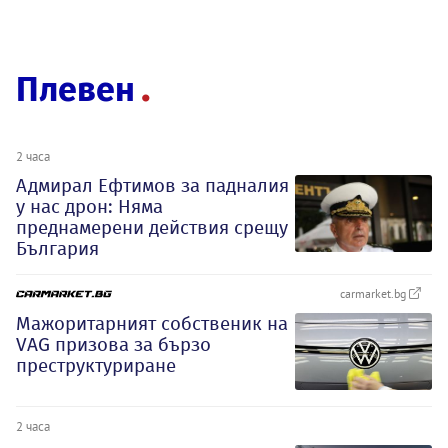
Плевен
2 часа
Адмирал Ефтимов за падналия
у нас дрон: Няма
преднамерени действия срещу
България
carmarket.bg
Мажоритарният собственик на
VAG призова за бързо
преструктуриране
2 часа