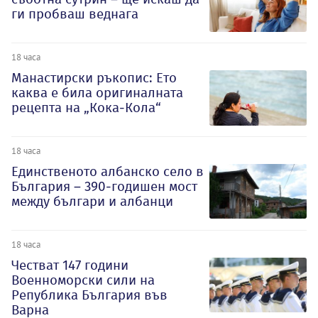
ги пробваш веднага
18 часа
Манастирски ръкопис: Ето
каква е била оригиналната
рецепта на „Кока-Кола“
18 часа
Единственото албанско село в
България – 390-годишен мост
между българи и албанци
18 часа
Честват 147 години
Военноморски сили на
Република България във
Варна