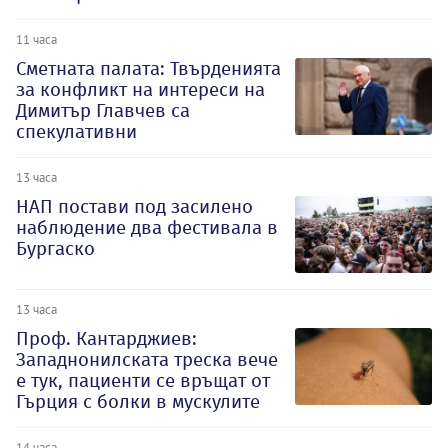
11 часа
Сметната палата: Твърденията
за конфликт на интереси на
Димитър Главчев са
спекулативни
13 часа
НАП постави под засилено
наблюдение два фестивала в
Бургаско
13 часа
Проф. Кантарджиев:
Западнонилската треска вече
е тук, пациенти се връщат от
Гърция с болки в мускулите
14 часа