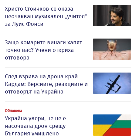
Христо Стоичков се оказа
неочакван музикален „учител“
за Луис Фонси
Защо комарите винаги хапят
точно вас? Учени откриха
отговора
След взрива на дрона край
Кардам: Версиите, реакциите и
отговорът на Украйна
Обновена
Украйна увери, че не е
насочвала дрон срещу
България умишлено