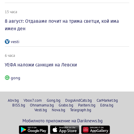
15 часа
8 август: Отдаваме почит на трима светци, кой има
имен ден
vesti
6 часа
УЕФА наложи санкция на Левски
gong
Abv.bg
Vbox7.com
Gong.bg
DogsAndCats.bg
CarMarket.bg
BISS.bg
Ohnamama.bg
Grabo.bg
Pariteni.bg
Edna.bg
Vesti.bg
Nova.bg
Telegraph.bg
Мобилното приложение на Dariknews.bg