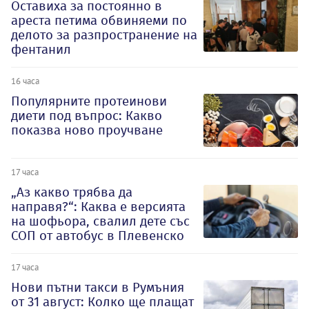
Оставиха за постоянно в
ареста петима обвиняеми по
делото за разпространение на
фентанил
16 часа
Популярните протеинови
диети под въпрос: Какво
показва ново проучване
17 часа
„Аз какво трябва да
направя?“: Каква е версията
на шофьора, свалил дете със
СОП от автобус в Плевенско
17 часа
Нови пътни такси в Румъния
от 31 август: Колко ще плащат