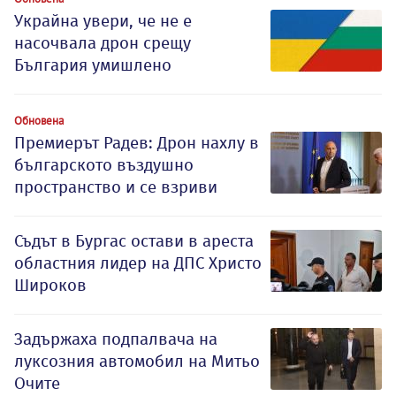
Украйна увери, че не е
насочвала дрон срещу
България умишлено
Обновена
Премиерът Радев: Дрон нахлу в
българското въздушно
пространство и се взриви
Съдът в Бургас остави в ареста
областния лидер на ДПС Христо
Широков
Задържаха подпалвача на
луксозния автомобил на Митьо
Очите