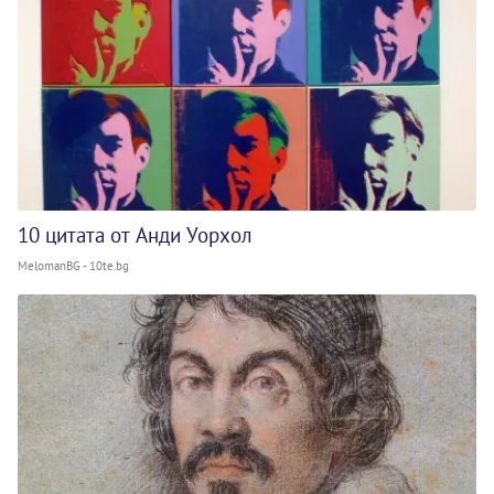
10 цитата от Анди Уорхол
MelomanBG - 10te.bg