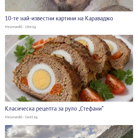
10-те най-известни картини на Караваджо
MelomanBG - 10te.bg
Класическа рецепта за руло „Стефани“
MelomanBG - Sled5.bg