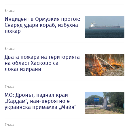
6 часа
Инцидент в Ормузкия проток:
Снаряд удари кораб, избухна
пожар
6 часа
Двата пожара на територията
на област Хасково са
локализирани
7 часа
МО: Дронът, паднал край
„Кардам“, най-вероятно е
украинска примамка „Майя“
7 часа