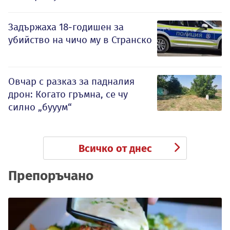
Задържаха 18-годишен за
убийство на чичо му в Странско
Овчар с разказ за падналия
дрон: Когато гръмна, се чу
силно „бууум“
Всичко от днес
Препоръчано