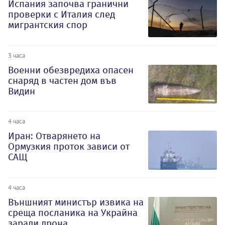
Испания започва гранични
проверки с Италия след
мигрантския спор
3 часа
Военни обезвредиха опасен
снаряд в частен дом във
Видин
4 часа
Иран: Отварянето на
Ормузкия проток зависи от
САЩ
4 часа
Външният министър извика на
среща посланика на Украйна
заради дрона