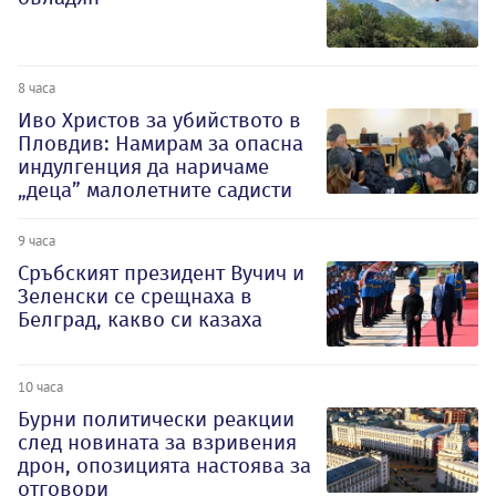
8 часа
Иво Христов за убийството в
Пловдив: Намирам за опасна
индулгенция да наричаме
„деца” малолетните садисти
9 часа
Сръбският президент Вучич и
Зеленски се срещнаха в
Белград, какво си казаха
10 часа
Бурни политически реакции
след новината за взривения
дрон, опозицията настоява за
отговори