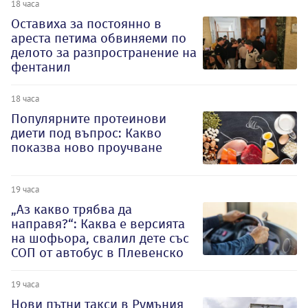
18 часа
Оставиха за постоянно в
ареста петима обвиняеми по
делото за разпространение на
фентанил
18 часа
Популярните протеинови
диети под въпрос: Какво
показва ново проучване
19 часа
„Аз какво трябва да
направя?“: Каква е версията
на шофьора, свалил дете със
СОП от автобус в Плевенско
19 часа
Нови пътни такси в Румъния