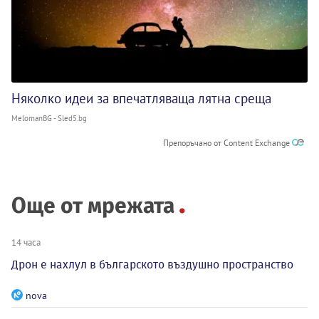
Няколко идеи за впечатляваща лятна среща
MelomanBG - Sled5.bg
Препоръчано от Content Exchange
Още от мрежата
14 часа
Дрон е нахлул в българското въздушно пространство
nova