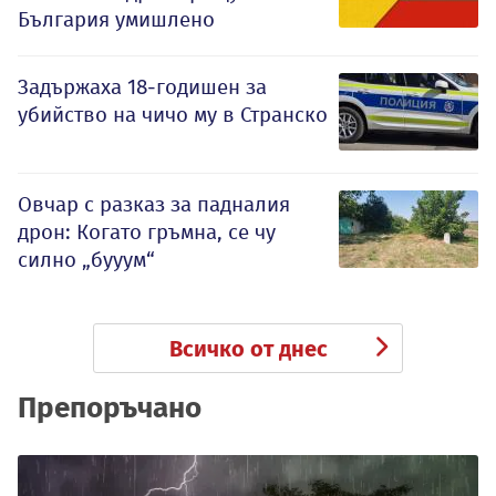
България умишлено
Задържаха 18-годишен за
убийство на чичо му в Странско
Овчар с разказ за падналия
дрон: Когато гръмна, се чу
силно „бууум“
Всичко от днес
Препоръчано