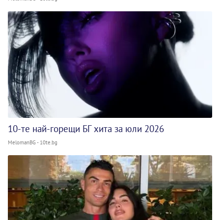
10-те най-горещи БГ хита за юли 2026
MelomanBG - 10te.bg