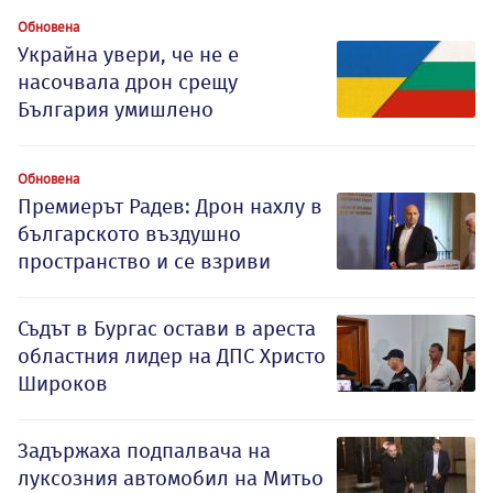
Обновена
Украйна увери, че не е
насочвала дрон срещу
България умишлено
Обновена
Премиерът Радев: Дрон нахлу в
българското въздушно
пространство и се взриви
Съдът в Бургас остави в ареста
областния лидер на ДПС Христо
Широков
Задържаха подпалвача на
луксозния автомобил на Митьо