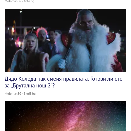
MelomanBG - 10te.bg
Дядо Коледа пак сменя правилата. Готови ли сте
за „Брутална нощ 2“?
MelomanBG - Sled5.bg