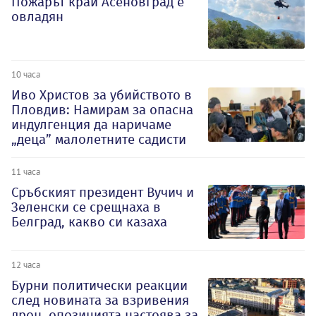
Пожарът край Асеновград е
овладян
10 часа
Иво Христов за убийството в
Пловдив: Намирам за опасна
индулгенция да наричаме
„деца” малолетните садисти
11 часа
Сръбският президент Вучич и
Зеленски се срещнаха в
Белград, какво си казаха
12 часа
Бурни политически реакции
след новината за взривения
дрон, опозицията настоява за