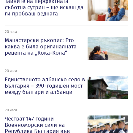
Тайните на перфектната
съботна сутрин – ще искаш да
ги пробваш веднага
20 часа
Манастирски ръкопис: Ето
каква е била оригиналната
рецепта на „Кока-Кола“
20 часа
Единственото албанско село в
България – 390-годишен мост
между българи и албанци
20 часа
Честват 147 години
Военноморски сили на
Република България във