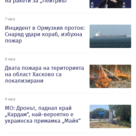
на ракети за „Пейтриът“
7 часа
Инцидент в Ормузкия проток:
Снаряд удари кораб, избухна
пожар
8 часа
Двата пожара на територията
на област Хасково са
локализирани
9 часа
МО: Дронът, паднал край
„Кардам“, най-вероятно е
украинска примамка „Майя“