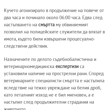
Кучето агонизирало в продължение на повече от
два часа и починало около 06:00 часа. Едва след
настъпването на
смъртта
му обвиняемият
позволил на полицейските служители да влязат в
имота, където били извършени процесуално-
следствени действия.
Назначените по делото съдебнобалистична и
ветеринарномедицинска
експертизи
са
установили наличие на прострелни рани. Според
ветеринарните специалисти смъртта е настъпила
вследствие на тежко увреждане на белия дроб,
като леталният изход не е бил мигновен, а е
настъпил след продължителни страдания на
животното.