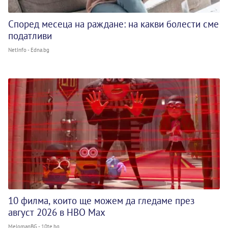
Според месеца на раждане: на какви болести сме
податливи
NetInfo - Edna.bg
10 филма, които ще можем да гледаме през
август 2026 в HBO Max
MelomanBG - 10te.bg