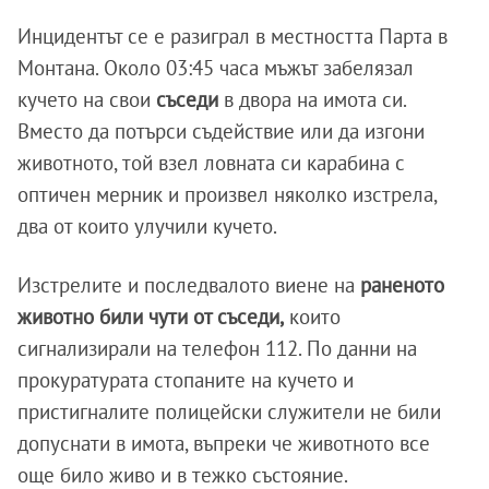
Инцидентът се е разиграл в местността Парта в
Монтана. Около 03:45 часа мъжът забелязал
кучето на свои
съседи
в двора на имота си.
Вместо да потърси съдействие или да изгони
животното, той взел ловната си карабина с
оптичен мерник и произвел няколко изстрела,
два от които улучили кучето.
Изстрелите и последвалото виене на
раненото
животно били чути от съседи,
които
сигнализирали на телефон 112. По данни на
прокуратурата стопаните на кучето и
пристигналите полицейски служители не били
допуснати в имота, въпреки че животното все
още било живо и в тежко състояние.