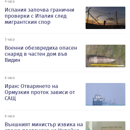
4 часа
Испания започва гранични
проверки с Италия след
мигрантския спор
5 часа
Военни обезвредиха опасен
снаряд в частен дом във
Видин
6 часа
Иран: Отварянето на
Ормузкия проток зависи от
САЩ
6 часа
Външният министър извика на