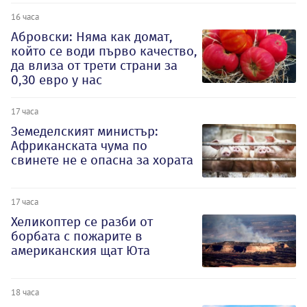
16 часа
Абровски: Няма как домат,
който се води първо качество,
да влиза от трети страни за
0,30 евро у нас
17 часа
Земеделският министър:
Африканската чума по
свинете не е опасна за хората
17 часа
Хеликоптер се разби от
борбата с пожарите в
американския щат Юта
18 часа