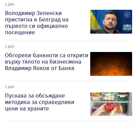
1 ден
Володимир Зеленски
пристигна в Белград на
първото си официално
посещение
1 ден
Обгорели банкноти са открити
върху тялото на бизнесмена
Владимир Янков от Банкя
1 ден
Пуснаха за обсъждане
методика за справедливи
цени на храните