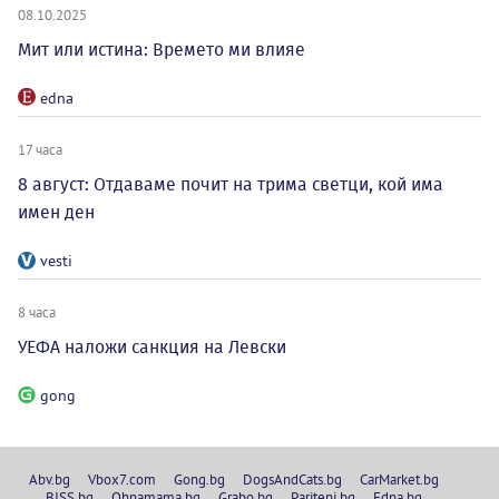
08.10.2025
Мит или истина: Времето ми влияе
edna
17 часа
8 август: Отдаваме почит на трима светци, кой има
имен ден
vesti
8 часа
УЕФА наложи санкция на Левски
gong
Abv.bg
Vbox7.com
Gong.bg
DogsAndCats.bg
CarMarket.bg
BISS.bg
Ohnamama.bg
Grabo.bg
Pariteni.bg
Edna.bg