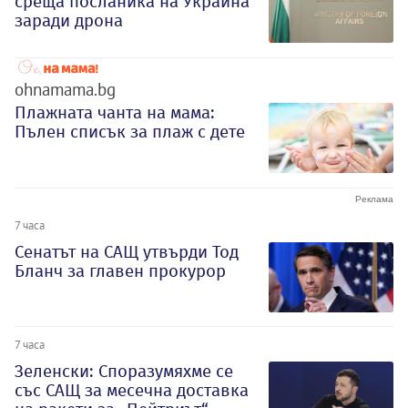
среща посланика на Украйна
заради дрона
ohnamama.bg
Плажната чанта на мама:
Пълен списък за плаж с дете
7 часа
Сенатът на САЩ утвърди Тод
Бланч за главен прокурор
7 часа
Зеленски: Споразумяхме се
със САЩ за месечна доставка