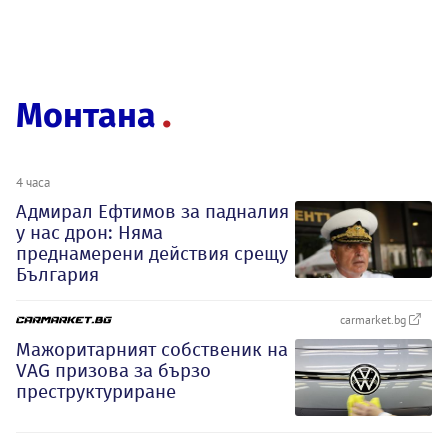
Монтана
4 часа
Адмирал Ефтимов за падналия
у нас дрон: Няма
преднамерени действия срещу
България
carmarket.bg
Мажоритарният собственик на
VAG призова за бързо
преструктуриране