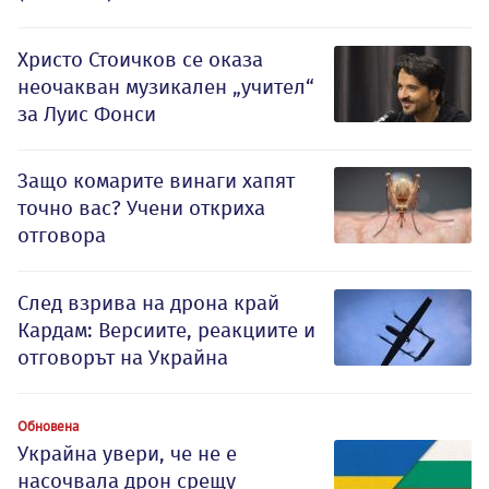
Христо Стоичков се оказа
неочакван музикален „учител“
за Луис Фонси
Защо комарите винаги хапят
точно вас? Учени откриха
отговора
След взрива на дрона край
Кардам: Версиите, реакциите и
отговорът на Украйна
Обновена
Украйна увери, че не е
насочвала дрон срещу