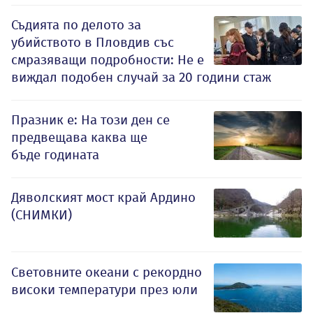
Съдията по делото за
убийството в Пловдив със
смразяващи подробности: Не е
виждал подобен случай за 20 години стаж
Празник е: На този ден се
предвещава каква ще
бъде годината
Дяволският мост край Ардино
(СНИМКИ)
Световните океани с рекордно
високи температури през юли