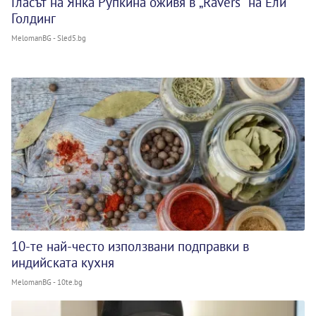
Гласът на Янка Рупкина оживя в „Ravers“ на Ели
Голдинг
MelomanBG - Sled5.bg
10-те най-често използвани подправки в
индийската кухня
MelomanBG - 10te.bg