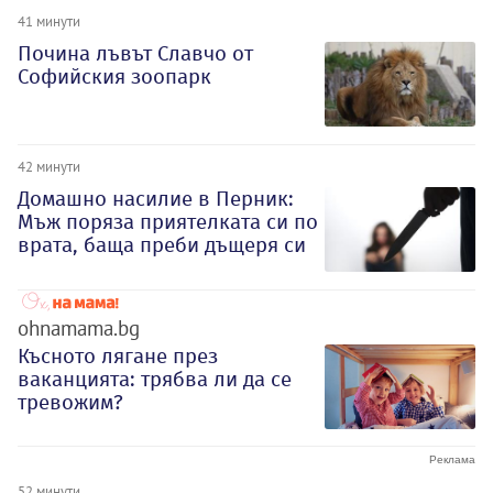
41 минути
Почина лъвът Славчо от
Софийския зоопарк
42 минути
Домашно насилие в Перник:
Мъж поряза приятелката си по
врата, баща преби дъщеря си
ohnamama.bg
Късното лягане през
ваканцията: трябва ли да се
тревожим?
52 минути