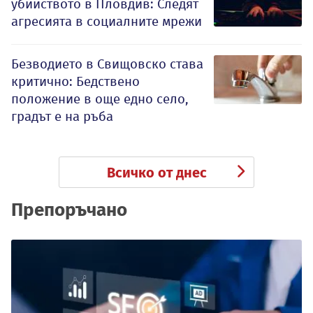
убийството в Пловдив: Следят
агресията в социалните мрежи
Безводието в Свищовско става
критично: Бедствено
положение в още едно село,
градът е на ръба
Всичко от днес
Препоръчано