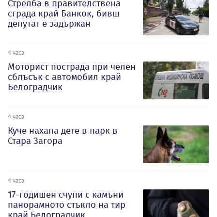
Стрелба в правителствена
сграда край Банкок, бивш
депутат е задържан
4 часа
Моторист пострада при челен
сблъсък с автомобил край
Белоградчик
4 часа
Куче нахапа дете в парк в
Стара Загора
4 часа
17-годишен счупи с камъни
панорамното стъкло на тир
край Белоградчик