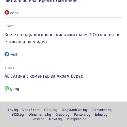
Мит или истина: Времето ми влияе
edna
9 часа
Кое е по-здравословно: диня или пъпеш? Отговорът не
е толкова очевиден
vesti
3 часа
АЕК Атина с коментар за Акрам Бурас
gong
Abv.bg
Vbox7.com
Gong.bg
DogsAndCats.bg
CarMarket.bg
BISS.bg
Ohnamama.bg
Grabo.bg
Pariteni.bg
Edna.bg
Vesti.bg
Nova.bg
Telegraph.bg