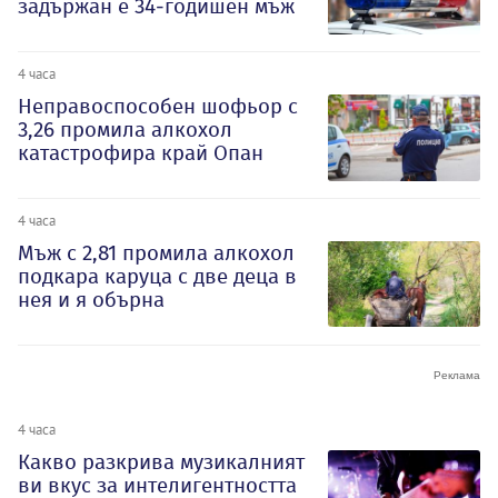
задържан е 34-годишен мъж
4 часа
Неправоспособен шофьор с
3,26 промила алкохол
катастрофира край Опан
4 часа
Мъж с 2,81 промила алкохол
подкара каруца с две деца в
нея и я обърна
4 часа
Какво разкрива музикалният
ви вкус за интелигентността