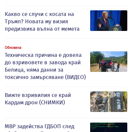
Какво се случи с косата на
Тръмп? Новата му визия
предизвика вълна от мемета
Обновена
Техническа причина е довела
до взривовете в завода край
Белица, няма данни за
токсично замърсяване (ВИДЕО)
Вижте взривилия се край
Кардам дрон (СНИМКИ)
МВР задейства ГДБОП след