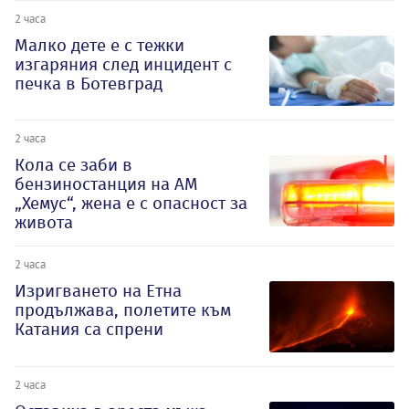
2 часа
Малко дете е с тежки
изгаряния след инцидент с
печка в Ботевград
2 часа
Кола се заби в
бензиностанция на АМ
„Хемус“, жена е с опасност за
живота
2 часа
Изригването на Етна
продължава, полетите към
Катания са спрени
2 часа