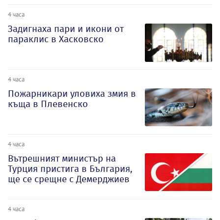
4 часа
Задигнаха пари и икони от
параклис в Хасковско
4 часа
Пожарникари уловиха змия в
къща в Плевенско
4 часа
Вътрешният министър на
Турция пристига в България,
ще се срещне с Демерджиев
4 часа