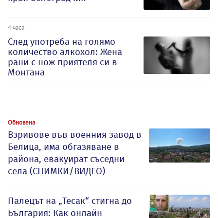
4 часа
След употреба на голямо
количество алкохол: Жена
рани с нож приятеля си в
Монтана
Обновена
Взривове във военния завод в
Белица, има обгазяване в
района, евакуират съседни
села (СНИМКИ/ВИДЕО)
Палецът на „Тесак“ стигна до
България: Как онлайн