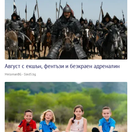
Август с екшън, фентъзи и безкраен адреналин
MelomanBG - Sled5.bg