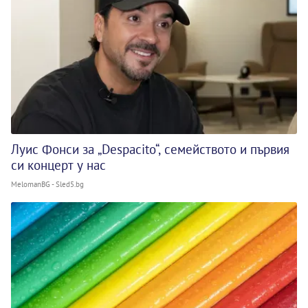
Луис Фонси за „Despacito“, семейството и първия
си концерт у нас
MelomanBG - Sled5.bg