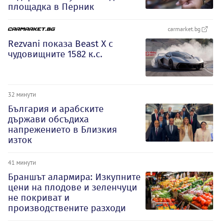
площадка в Перник
carmarket.bg
Rezvani показа Beast X с
чудовищните 1582 к.с.
32 минути
България и арабските
държави обсъдиха
напрежението в Близкия
изток
41 минути
Браншът алармира: Изкупните
цени на плодове и зеленчуци
не покриват и
производствените разходи