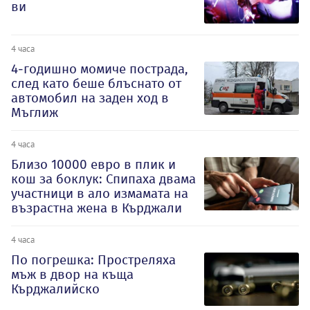
ви
4 часа
4-годишно момиче пострада,
след като беше блъснато от
автомобил на заден ход в
Мъглиж
4 часа
Близо 10000 евро в плик и
кош за боклук: Спипаха двама
участници в ало измамата на
възрастна жена в Кърджали
4 часа
По погрешка: Простреляха
мъж в двор на къща
Кърджалийско