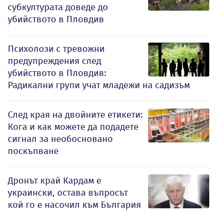
субкултурата доведе до
убийството в Пловдив
Психолози с тревожни
предупреждения след
убийството в Пловдив:
Радикални групи учат младежи на садизъм
След края на двойните етикети:
Кога и как можете да подадете
сигнал за необосновано
поскъпване
Дронът край Кардам е
украински, остава въпросът
кой го е насочил към България