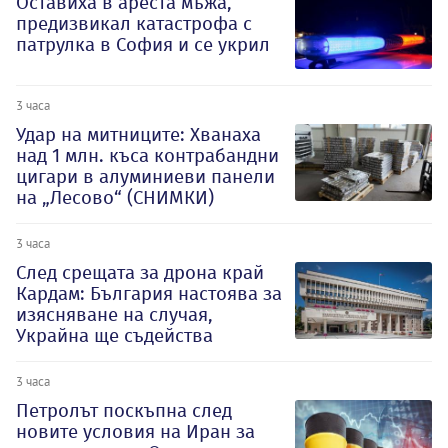
Оставиха в ареста мъжа,
предизвикал катастрофа с
патрулка в София и се укрил
3 часа
Удар на митниците: Хванаха
над 1 млн. къса контрабандни
цигари в алуминиеви панели
на „Лесово“ (СНИМКИ)
3 часа
След срещата за дрона край
Кардам: България настоява за
изясняване на случая,
Украйна ще съдейства
3 часа
Петролът поскъпна след
новите условия на Иран за