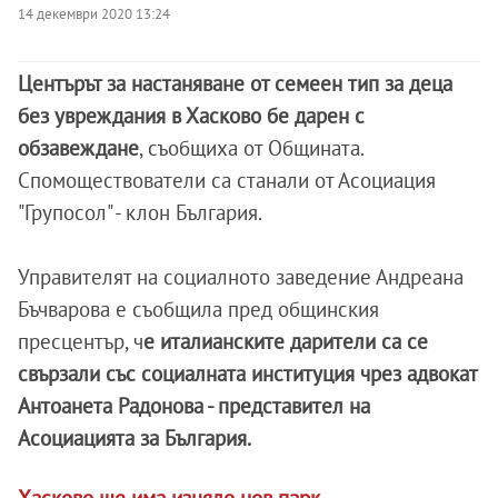
14 декември 2020 13:24
Центърът за настаняване от семеен тип за деца
без увреждания в Хасково бе дарен с
обзавеждане
, съобщиха от Общината.
Спомоществователи са станали от Асоциация
"Групосол" - клон България.
Управителят на социалното заведение Андреана
Бъчварова е съобщила пред общинския
пресцентър, ч
е италианските дарители са се
свързали със социалната институция чрез адвокат
Антоанета Радонова - представител на
Асоциацията за България.