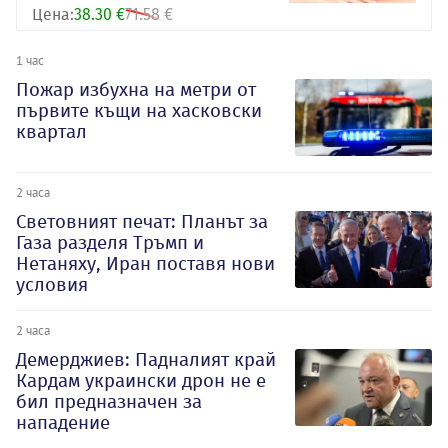
Цена:
38.30 €
71.58 €
1 час
Пожар избухна на метри от
първите къщи на хасковски
квартал
2 часа
Световният печат: Планът за
Газа разделя Тръмп и
Нетаняху, Иран поставя нови
условия
2 часа
Демерджиев: Падналият край
Кардам украински дрон не е
бил предназначен за
нападение