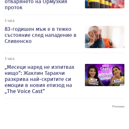
отварянето на Ормузкия
проток
3 часа
83-годишен мъж е в тежко
състояние след нападение в
Сливенско
3 часа
„Месеци наред не изпитвах
нищо“: Жаклин Таракчи
разкрива най-скритите си
емоции в новия епизод на
„The Voice Cast“