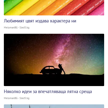
Любимият цвят издава характера ни
MelomanBG - Sled5.bg
Няколко идеи за впечатляваща лятна среща
MelomanBG - Sled5.bg