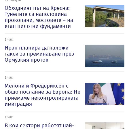
Обходният път на Кресна:
Тунелите са наполовина
прокопани, мостовете – на
етап пилотни фундаменти
1 час
Иран планира да наложи
такси за преминаване през
Ормузкия проток
1 час
Мелони и Фредериксен с
общо послание за Европа: Не
приемаме неконтролираната
имиграция
1 час
В кои сектори работят най-