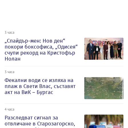
3 часа
„Спайдър-мен: Нов ден“
покори боксофиса, „Одисея“
счупи рекорд на Кристофър
Нолан
3 часа
Фекални води се изляха на
плаж в Свети Влас, съставят
акт на ВиК – Бургас
4 часа
Разследват сигнал за
отвличане в Старозагорско,