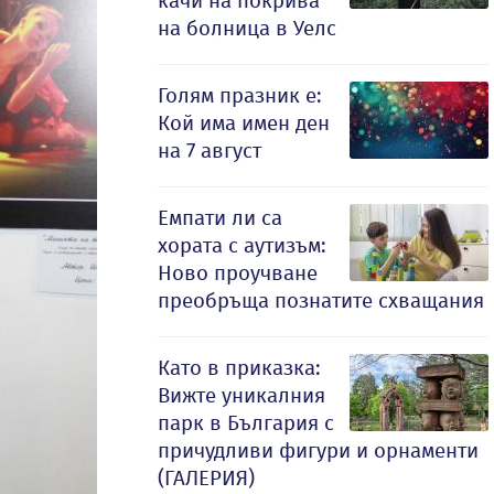
качи на покрива
на болница в Уелс
Голям празник е:
Кой има имен ден
на 7 август
Емпати ли са
хората с аутизъм:
Ново проучване
преобръща познатите схващания
Като в приказка:
Вижте уникалния
парк в България с
причудливи фигури и орнаменти
(ГАЛЕРИЯ)