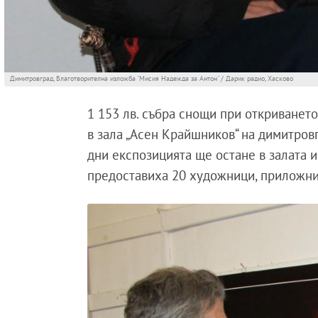
Димитровград, Благотворителна изложба "Мисия Надежда за Антон" / Дарик радио, Хасково
1 153 лв. събра снощи при откриванет
в зала „Асен Крайшников“ на димитров
дни експозицията ще остане в залата и
предоставиха 20 художници, приложни