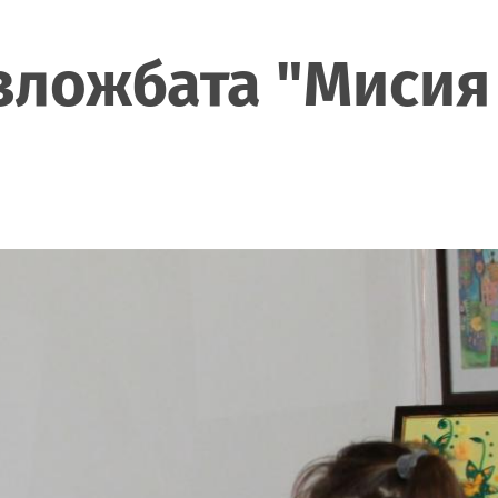
 изложбата "Миси