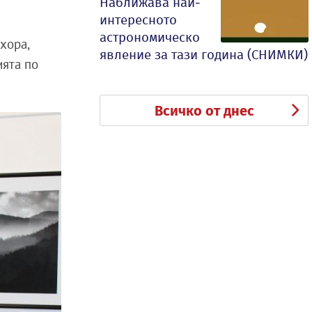
Наближава най-
интересното
астрономическо
хора,
явление за тази година (СНИМКИ)
ията по
Всичко от днес