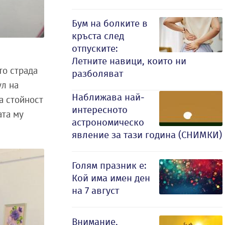
Бум на болките в
кръста след
отпуските:
Летните навици, които ни
то страда
разболяват
ул на
Наближава най-
а стойност
интересното
ата му
астрономическо
явление за тази година (СНИМКИ)
Голям празник е:
Кой има имен ден
на 7 август
Внимание,