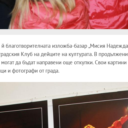
о й благотворителната изложба-базар „Мисия Надежда 
градския Клуб на дейците на културата. В продължени
 могат да бъдат направени още откупки. Свои картини
ци и фотографи от града.