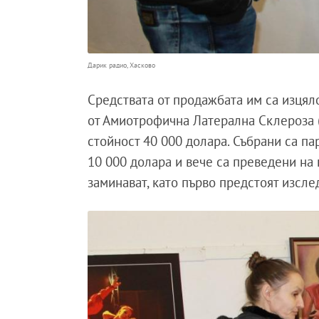
Дарик радио, Хасково
Средствата от продажбата им са изцяло
от Амиотрофична Латерална Склероза (
стойност 40 000 долара. Събрани са па
10 000 долара и вече са преведени на 
заминават, като първо предстоят изсл