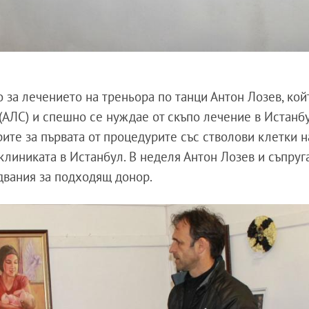
 за лечението на треньора по танци Антон Лозев, кой
АЛС) и спешно се нуждае от скъпо лечение в Истанб
рите за първата от процедурите със стволови клетки н
клиниката в Истанбул. В неделя Антон Лозев и съпруг
едвания за подходящ донор.