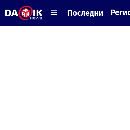
Реги
Последни