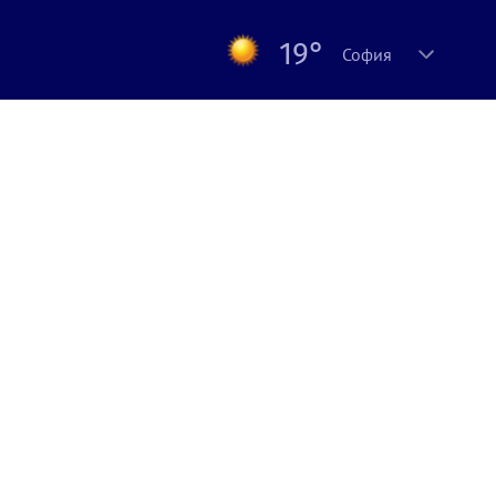
19°
София