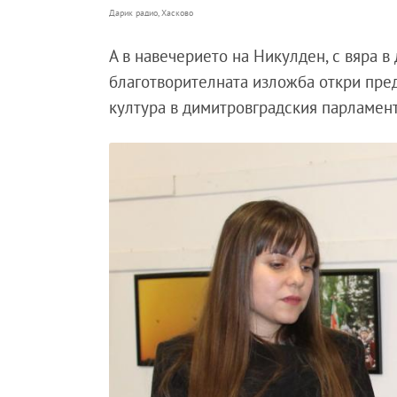
Дарик радио, Хасково
А в навечерието на Никулден, с вяра в
благотворителната изложба откри пред
култура в димитровградския парламент 