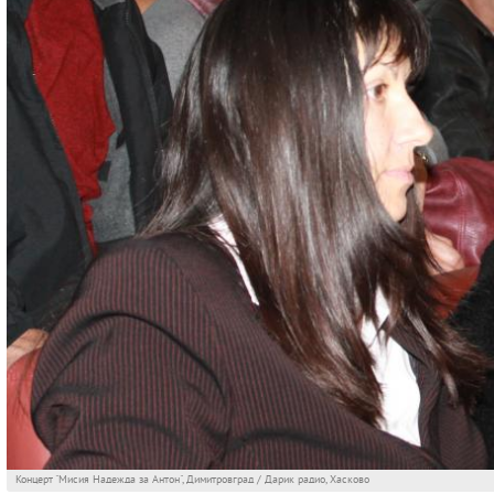
Концерт "Мисия Надежда за Антон", Димитровград / Дарик радио, Хасково