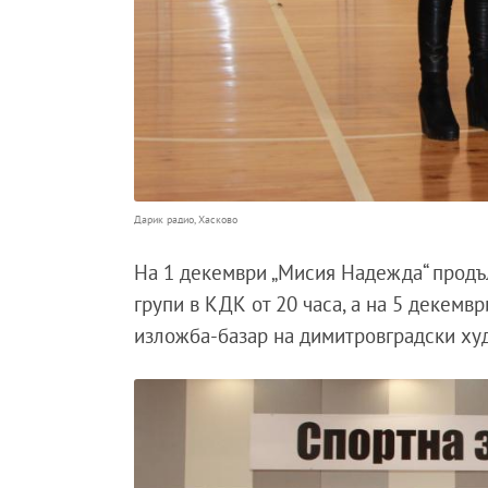
Дарик радио, Хасково
На 1 декември „Мисия Надежда“ продъ
групи в КДК от 20 часа, а на 5 декемв
изложба-базар на димитровградски ху