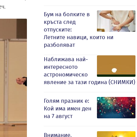
еч.
Бум на болките в
кръста след
отпуските:
Летните навици, които ни
разболяват
Наближава най-
интересното
астрономическо
явление за тази година (СНИМКИ)
Голям празник е:
Кой има имен ден
на 7 август
Внимание,