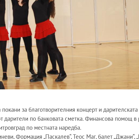
а покани за благотворителния концерт и дарителската
 от дарители по банковата сметка. Финансова помощ в
итровград по местната наредба.
неви, Формация „Паскалев“, Теос Маг, балет „Джани“, „