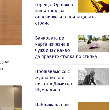
горещо: Оранжев
и жълт код за
опасни жеги в почти цялата
страна
Банковата ви
карта изчезна в
чужбина? Какво
да правите стъпка по стъпка
адски
на
Прощаваме се с
журналиста и
писател Димитър
Шумналиев
Наближава най-