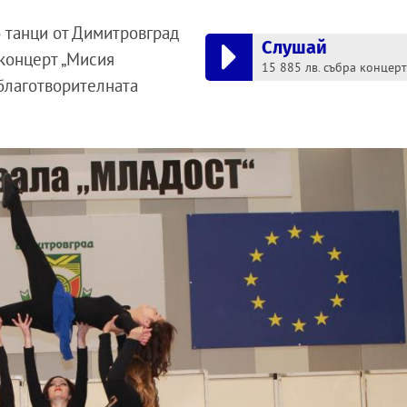
о танци от Димитровград
Слушай
 концерт „Мисия
15 885 лв. събра концерт
 благотворителната