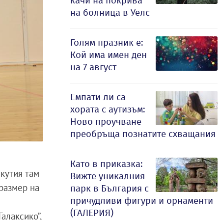
качи на покрива
на болница в Уелс
Голям празник е:
Кой има имен ден
на 7 август
Емпати ли са
хората с аутизъм:
Ново проучване
преобръща познатите схващания
Като в приказка:
 кутия там
Вижте уникалния
 размер на
парк в България с
причудливи фигури и орнаменти
(ГАЛЕРИЯ)
Галаксико”,