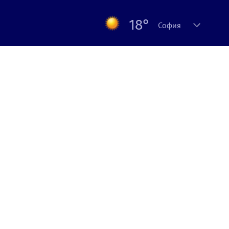
18°
София