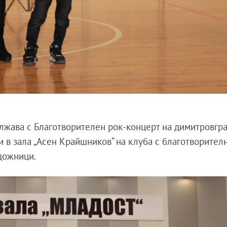
лжава с Благотворителен рок-концерт на димитровгр
ри в зала „Асен Крайшников“ на клуба с благотворител
дожници.