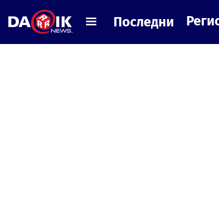
Реги
Последни