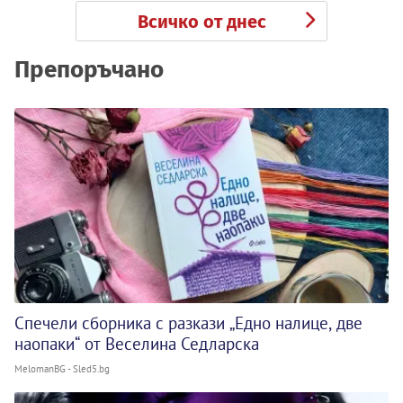
Всичко от днес
Препоръчано
Спечели сборника с разкази „Едно налице, две
наопаки“ от Веселина Седларска
MelomanBG - Sled5.bg