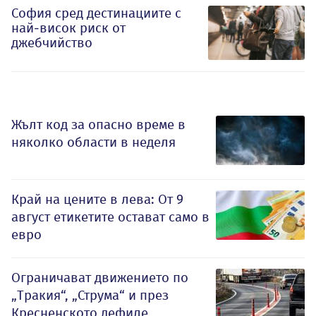
София сред дестинациите с
най-висок риск от
джебчийство
Жълт код за опасно време в
няколко области в неделя
Край на цените в лева: От 9
август етикетите остават само в
евро
Ограничават движението по
„Тракия“, „Струма“ и през
Кресненското дефиле