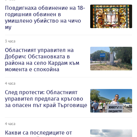
Повдигнаха обвинение на 18-
годишния обвинен в
умишлено убийство на чичо
му
3 часа
Oбластният управител на
Добрич: Обстановката в
района на село Кардам към
момента е спокойна
4 часа
След протести: Областният
управител предлага кръгово
за опасен път край Търговище
4 часа
Какви са последиците от