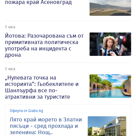
пожара край Асеновград
5 часа
Йотова: Разочарована съм от
примитивната политическа
употреба на инцидента с
дрона
5 часа
„Нулевата точка на
историята“: Гьобеклитепе и
Шанлъурфа все по-
атрактивни за туристите
Оферта от Grabo.bg
Лято край морето в Златни
пясъци - сред прохлада и
зеленина: Нощ..