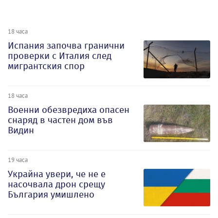
18 часа
Испания започва гранични
проверки с Италия след
мигрантския спор
18 часа
Военни обезвредиха опасен
снаряд в частен дом във
Видин
19 часа
Украйна увери, че не е
насочвала дрон срещу
България умишлено