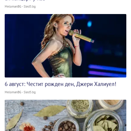
MelomanBG - Sled5.bg
6 август: Честит рожден ден, Джери Халиуел!
MelomanBG - Sled5.bg