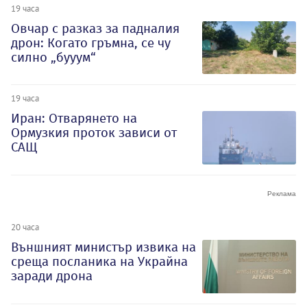
19 часа
Овчар с разказ за падналия
дрон: Когато гръмна, се чу
силно „бууум“
19 часа
Иран: Отварянето на
Ормузкия проток зависи от
САЩ
20 часа
Външният министър извика на
среща посланика на Украйна
заради дрона