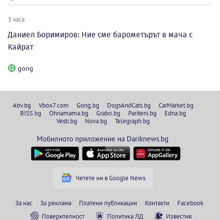
3 часа
Даниел Боримиров: Ние сме барометърът в мача с
Кайрат
gong
Abv.bg
Vbox7.com
Gong.bg
DogsAndCats.bg
CarMarket.bg
BISS.bg
Ohnamama.bg
Grabo.bg
Pariteni.bg
Edna.bg
Vesti.bg
Nova.bg
Telegraph.bg
Мобилното приложение на Dariknews.bg
Четете ни в Google News
За нас
За реклама
Платени публикации
Контакти
Facebook
Поверителност
Политика ЛД
Известия