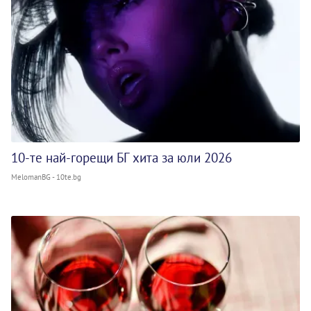
10-те най-горещи БГ хита за юли 2026
MelomanBG - 10te.bg