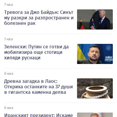
7 часа
Тревога за Джо Байдън: Синът
му разкри за разпространен и
болезнен рак
7 часа
Зеленски: Путин се готви да
мобилизира още стотици
хиляди руснаци
8 часа
Древна загадка в Лаос:
Откриха останките на 37 души
в гигантска каменна делва
8 часа
Иранският президент: Искаме