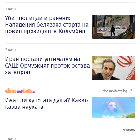
2 часа
Убит полицай и ранени:
Нападения белязаха старта на
новия президент в Колумбия
2 часа
Иран постави ултиматум на
САЩ: Ормузкият проток остава
затворен
dogsandcats.bg
Имат ли кучетата душа? Какво
казва науката
3 часа