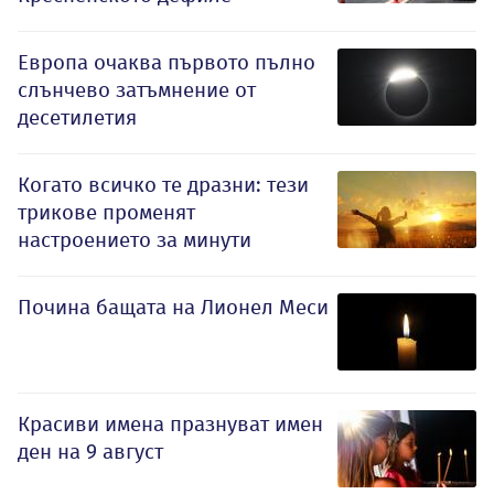
Европа очаква първото пълно
слънчево затъмнение от
десетилетия
Когато всичко те дразни: тези
трикове променят
настроението за минути
Почина бащата на Лионел Меси
Красиви имена празнуват имен
ден на 9 август