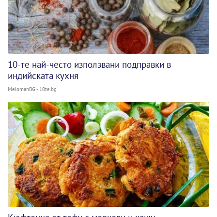
10-те най-често използвани подправки в
индийската кухня
MelomanBG - 10te.bg