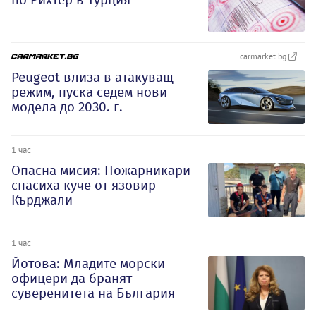
carmarket.bg
Peugeot влиза в атакуващ
режим, пуска седем нови
модела до 2030. г.
1 час
Опасна мисия: Пожарникари
спасиха куче от язовир
Кърджали
1 час
Йотова: Младите морски
офицери да бранят
суверенитета на България