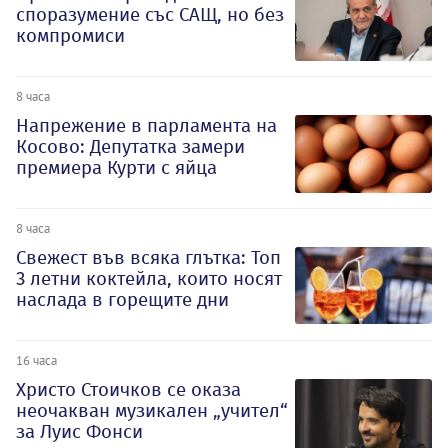
споразумение със САЩ, но без
компромиси
8 часа
Напрежение в парламента на
Косово: Депутатка замери
премиера Курти с яйца
8 часа
Свежест във всяка глътка: Топ
3 летни коктейла, които носят
наслада в горещите дни
16 часа
Христо Стоичков се оказа
неочакван музикален „учител“
за Луис Фонси