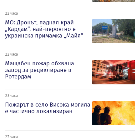
22 часа
МО: Дронът, паднал край
„Кардам“, най-вероятно е
украинска примамка „Майя“
22 часа
Мащабен пожар обхвана
завод за рециклиране в
Ротердам
23 часа
Пожарът в село Висока могила
е частично локализиран
23 часа