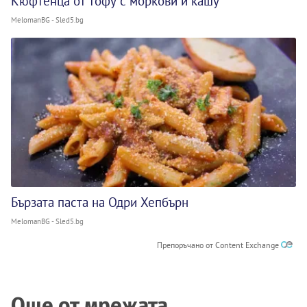
Кюфтенца от тофу с моркови и кашу
MelomanBG - Sled5.bg
Бързата паста на Одри Хепбърн
MelomanBG - Sled5.bg
Препоръчано от Content Exchange
Още от мрежата