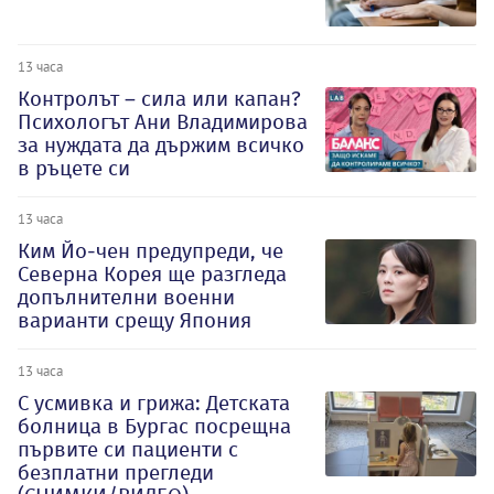
13 часа
Контролът – сила или капан?
Психологът Ани Владимирова
за нуждата да държим всичко
в ръцете си
13 часа
Ким Йо-чен предупреди, че
Северна Корея ще разгледа
допълнителни военни
варианти срещу Япония
13 часа
С усмивка и грижа: Детската
болница в Бургас посрещна
първите си пациенти с
безплатни прегледи