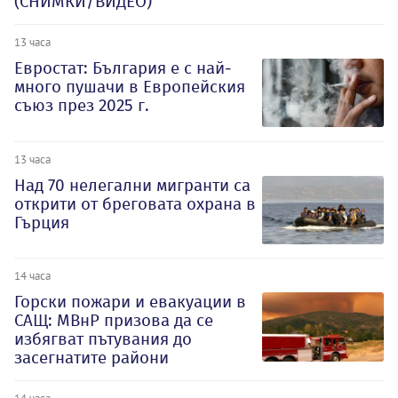
(СНИМКИ/ВИДЕО)
13 часа
Евростат: България е с най-
много пушачи в Европейския
съюз през 2025 г.
13 часа
Над 70 нелегални мигранти са
открити от бреговата охрана в
Гърция
14 часа
Горски пожари и евакуации в
САЩ: МВнР призова да се
избягват пътувания до
засегнатите райони