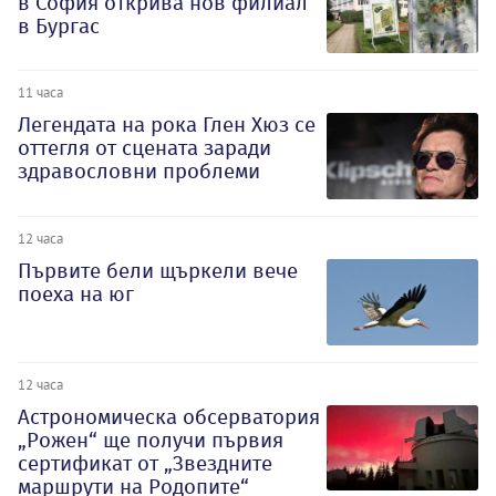
в София открива нов филиал
в Бургас
11 часа
Легендата на рока Глен Хюз се
оттегля от сцената заради
здравословни проблеми
12 часа
Първите бели щъркели вече
поеха на юг
12 часа
Астрономическа обсерватория
„Рожен“ ще получи първия
сертификат от „Звездните
маршрути на Родопите“