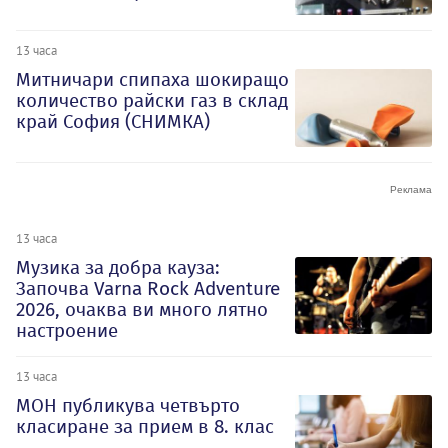
13 часа
Митничари спипаха шокиращо
количество райски газ в склад
край София (СНИМКА)
13 часа
Музика за добра кауза:
Започва Varna Rock Adventure
2026, очаква ви много лятно
настроение
13 часа
МОН публикува четвърто
класиране за прием в 8. клас