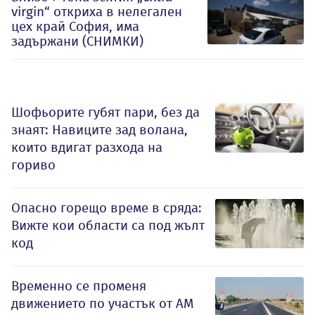
virgin“ откриха в нелегален
цех край София, има
задържани (СНИМКИ)
Шофьорите губят пари, без да
знаят: Навиците зад волана,
които вдигат разхода на
гориво
Опасно горещо време в сряда:
Вижте кои области са под жълт
код
Временно се променя
движението по участък от АМ