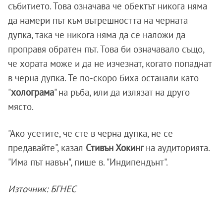
събитието. Това означава че обектът никога няма
да намери път към вътрешността на черната
дупка, така че никога няма да се наложи да
проправя обратен път. Това би означавало също,
че хората може и да не изчезнат, когато попаднат
в черна дупка. Те по-скоро биха останали като
"
холограма
" на ръба, или да излязат на друго
място.
"Ако усетите, че сте в черна дупка, не се
предавайте", казал
Стивън Хокинг
на аудиторията.
"Има път навън", пише в. "Индипендънт".
Източник: БГНЕС