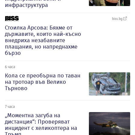
инфраструктура
biss.bg
Стоилка Арсова: Бяхме от
държавите, които най-късно
внедриха незабавните
плащания, но напреднахме
бързо
6 часа
Кола се преобърна по таван
на тротоар във Велико
Търново
7 часа
„Моментна загуба на
дистанция“: Проверяват
инцидент с хеликоптера на
Тръмп