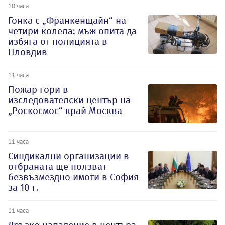
10 часа
Гонка с „Франкенщайн“ на
четири колела: мъж опита да
избяга от полицията в
Пловдив
11 часа
Пожар гори в
изследователски център на
„Роскосмос“ край Москва
11 часа
Синдикални организации в
отбраната ще ползват
безвъзмездно имоти в София
за 10 г.
11 часа