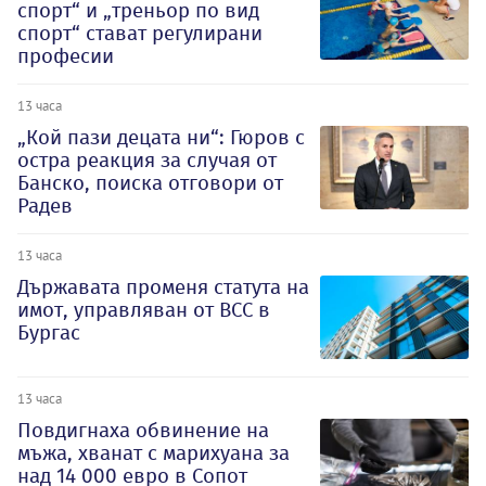
спорт“ и „треньор по вид
спорт“ стават регулирани
професии
13 часа
„Кой пази децата ни“: Гюров с
остра реакция за случая от
Банско, поиска отговори от
Радев
13 часа
Държавата променя статута на
имот, управляван от ВСС в
Бургас
13 часа
Повдигнаха обвинение на
мъжа, хванат с марихуана за
над 14 000 евро в Сопот