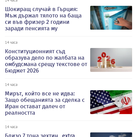
14 часа
Шокиращ случай в Гърция:
Мъж държал тялото на баща
си във фризер 2 години
заради пенсията му
14 часа
Конституционният съд
образува дело по жалбата на
омбудсмана срещу текстове от
Бюджет 2026
14 часа
Мирът, който все не идва:
Защо обещанията за сделка с
Иран остават далеч от
реалността
14 часа
Близо 7 тона зехтин „extra