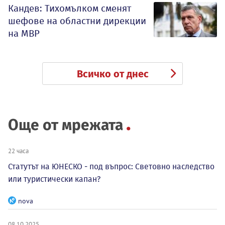
Кандев: Тихомълком сменят
шефове на областни дирекции
на МВР
Всичко от днес
Препоръчано
10 причини да предпочетете градския транспорт
MelomanBG - 10te.bg
10 цитата от Анди Уорхол
MelomanBG - 10te.bg