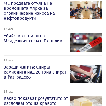
МС предлага отмяна на
временната мярка за
ограничаване износа на
нефтопродукти
12 часа
Убийство на мъж на
Младежкия хълм в Пловдив
12 часа
Заради жегите: Спират
камионите над 20 тона спират
в Разградско
13 часа
Какво показват резултатите от
изследването на кравето