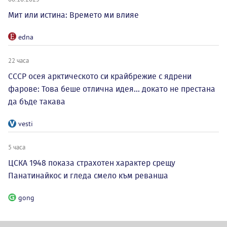
10 мита за алкохолната зависимост, в които
хората все още вярват
MelomanBG - 10te.bg
Кой е твоят ангел пазител според зодията ти?
MelomanBG - Sled5.bg
10 любопитни и малко известни факта за динята
MelomanBG - 10te.bg
10 съвета за здравословно лято
MelomanBG - 10te.bg