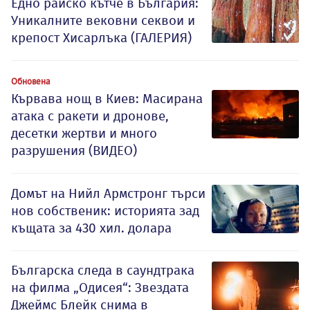
Едно райско кътче в България:
Уникалните вековни секвои и
крепост Хисарлъка (ГАЛЕРИЯ)
Обновена
Кървава нощ в Киев: Масирана
атака с ракети и дронове,
десетки жертви и много
разрушения (ВИДЕО)
Домът на Нийл Армстронг търси
нов собственик: историята зад
къщата за 430 хил. долара
Българска следа в саундтрака
на филма „Одисея“: Звездата
Джеймс Блейк снима в