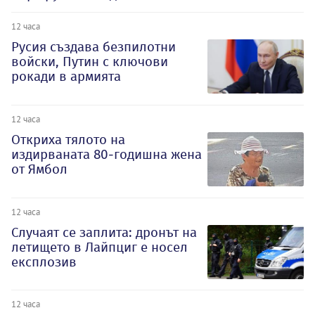
12 часа
Русия създава безпилотни
войски, Путин с ключови
рокади в армията
12 часа
Откриха тялото на
издирваната 80-годишна жена
от Ямбол
12 часа
Случаят се заплита: дронът на
летището в Лайпциг е носел
експлозив
12 часа