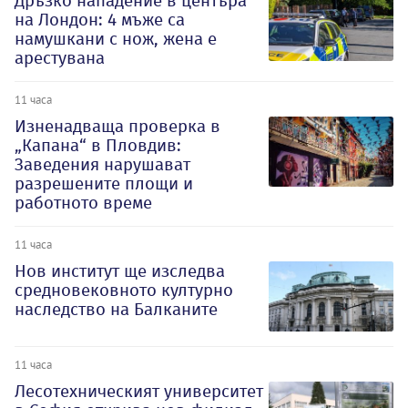
Дръзко нападение в центъра
на Лондон: 4 мъже са
намушкани с нож, жена е
арестувана
11 часа
Изненадваща проверка в
„Капана“ в Пловдив:
Заведения нарушават
разрешените площи и
работното време
11 часа
Нов институт ще изследва
средновековното културно
наследство на Балканите
11 часа
Лесотехническият университет