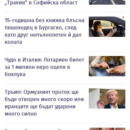
„Тракия“ в Софийска област
15-годишна без книжка блъсна
пешеходец в Бургаско, след
като друг непълнолетен ѝ дал
колата
Чудо в Италия: Лотариен билет
за 1 милион евро оцеля в
боклука
Тръмп: Ормузкият проток ще
бъде отворен много скоро или
иранците ще бъдат ударени
много силно