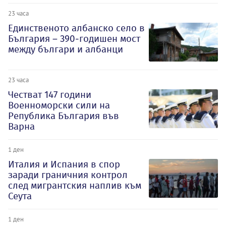
23 часа
Единственото албанско село в
България – 390-годишен мост
между българи и албанци
23 часа
Честват 147 години
Военноморски сили на
Република България във
Варна
1 ден
Италия и Испания в спор
заради граничния контрол
след мигрантския наплив към
Сеута
1 ден