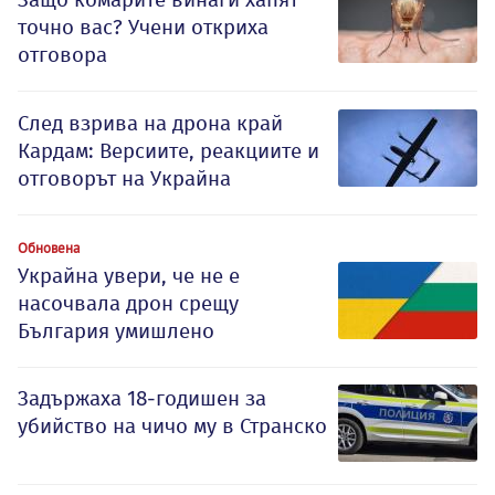
точно вас? Учени откриха
отговора
След взрива на дрона край
Кардам: Версиите, реакциите и
отговорът на Украйна
Обновена
Украйна увери, че не е
насочвала дрон срещу
България умишлено
Задържаха 18-годишен за
убийство на чичо му в Странско