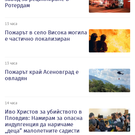
Ротердам
13 часа
Пожарът в село Висока могила
е частично локализиран
13 часа
Пожарът край Асеновград е
овладян
14 часа
Иво Христов за убийството в
Пловдив: Намирам за опасна
индулгенция да наричаме
„деца” малолетните садисти