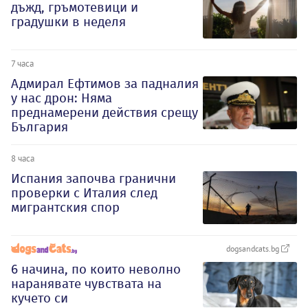
дъжд, гръмотевици и
градушки в неделя
7 часа
Адмирал Ефтимов за падналия
у нас дрон: Няма
преднамерени действия срещу
България
8 часа
Испания започва гранични
проверки с Италия след
мигрантския спор
dogsandcats.bg
6 начина, по които неволно
наранявате чувствата на
кучето си