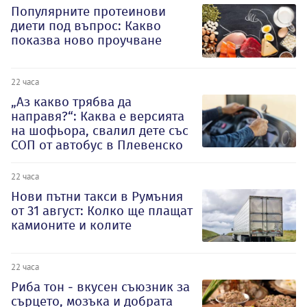
Популярните протеинови
диети под въпрос: Какво
показва ново проучване
22 часа
„Аз какво трябва да
направя?“: Каква е версията
на шофьора, свалил дете със
СОП от автобус в Плевенско
22 часа
Нови пътни такси в Румъния
от 31 август: Колко ще плащат
камионите и колите
22 часа
Риба тон - вкусен съюзник за
сърцето, мозъка и добрата