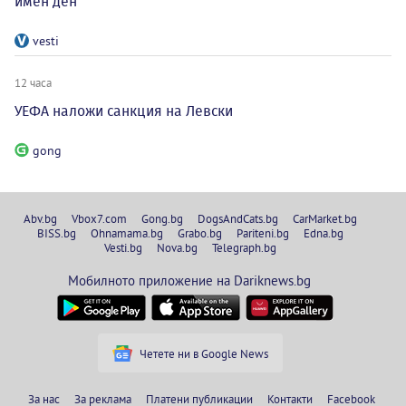
имен ден
vesti
12 часа
УЕФА наложи санкция на Левски
gong
Abv.bg
Vbox7.com
Gong.bg
DogsAndCats.bg
CarMarket.bg
BISS.bg
Ohnamama.bg
Grabo.bg
Pariteni.bg
Edna.bg
Vesti.bg
Nova.bg
Telegraph.bg
Мобилното приложение на Dariknews.bg
Четете ни в Google News
За нас
За реклама
Платени публикации
Контакти
Facebook