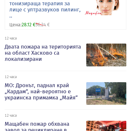
тонизираща терапия за
лице с ултразвуков пилинг,
..
Цена:
28.12 €
56.24 €
12 часа
Двата пожара на територията
на област Хасково са
локализирани
12 часа
МО: Дронът, паднал край
„Кардам“, най-вероятно е
украинска примамка „Майя“
12 часа
Мащабен пожар обхвана
завод за рециклиране в