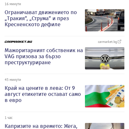
16 минути
Ограничават движението по
„Тракия“, „Струма“ и през
Кресненското дефиле
carmarket.bg
Мажоритарният собственик на
VAG призова за бързо
преструктуриране
45 минути
Край на цените в лева: От 9
август етикетите остават само
в евро
1 час
Капризите на времето: Жега,