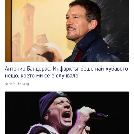
Антонио Бандерас: Инфарктът беше най-хубавото
нещо, което ми се е случвало
NetInfo - Edna.bg