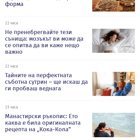
форма
22 часа
Не пренебрегвайте тези
сънища: мозъкът ви може да
се опитва да ви каже нещо
важно
22 часа
Тайните на перфектната
съботна сутрин – ще искаш да
ги пробваш веднага
23 часа
Манастирски ръкопис: Ето
каква е била оригиналната
рецепта на „Кока-Кола“