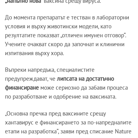
„напълно нова“
ваксина срещу вируса.
До момента препаратът е тестван в лабораторни
условия и върху животински модели, като
резултатите показват „отличен имунен отговор“.
Учените очакват скоро да започнат и клинични
изпитвания върху хора.
Въпреки напредъка, специалистите
предупреждават, че
липсата на достатъчно
финансиране
може сериозно да забави процеса
по разработване и одобрение на ваксината.
„Основна пречка пред ваксините срещу
хантавирус е финансирането за по-напредналите
етапи на разработка“, заяви пред списание Nature