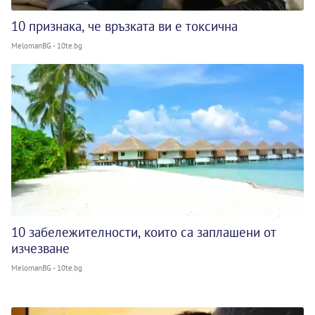
10 признака, че връзката ви е токсична
MelomanBG - 10te.bg
10 забележителности, които са заплашени от
изчезване
MelomanBG - 10te.bg