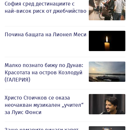
София сред дестинациите с
най-висок риск от джебчийство
Почина бащата на Лионел Меси
Малко познато бижу по Дунав:
Красотата на остров Козлодуй
(ГАЛЕРИЯ)
Христо Стоичков се оказа
неочакван музикален „учител“
за Луис Фонси
Защо комарите винаги хапят