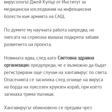
вирусологът Джей Купър от Институт за
медицински изследвания на инфекциозни
болести към армията на САЩ.
По думите му научната работа напредва, но
липсата на сериозна външна подкрепа забавя
развитието на проекта.
Новината идва, след като
Световна здравна
организаци
я предупреди, че е възможно да бъдат
регистрирани още случаи на хантавирус по света.
Опасенията се засилиха след огнище на вируса
на борда на луксозен круизен кораб, при което
загинаха трима пътници.
Хантавирусът обикновено се предава чрез