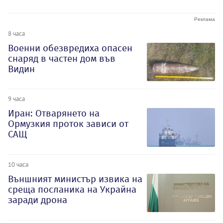
8 часа
Военни обезвредиха опасен
снаряд в частен дом във
Видин
9 часа
Иран: Отварянето на
Ормузкия проток зависи от
САЩ
10 часа
Външният министър извика на
среща посланика на Украйна
заради дрона