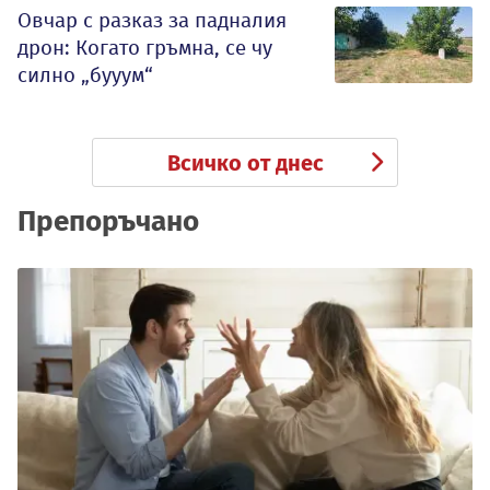
Овчар с разказ за падналия
дрон: Когато гръмна, се чу
силно „бууум“
Всичко от днес
Препоръчано