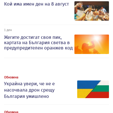
Кой има имен ден на 8 август
1 ден
Жегите достигат своя пик,
картата на България светва в
предупредителен оранжев код
Обновена
Украйна увери, че не е
насочвала дрон срещу
България умишлено
Обновена