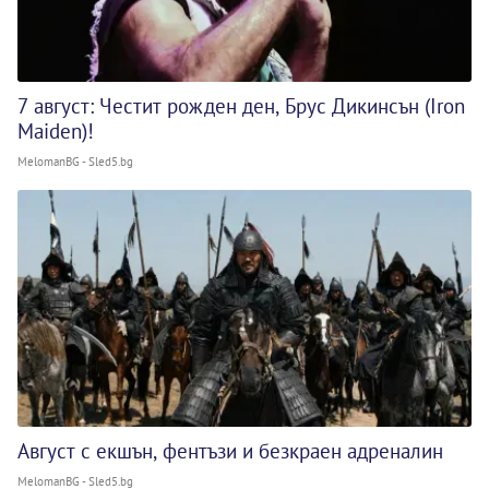
7 август: Честит рожден ден, Брус Дикинсън (Iron
Maiden)!
MelomanBG - Sled5.bg
Август с екшън, фентъзи и безкраен адреналин
MelomanBG - Sled5.bg