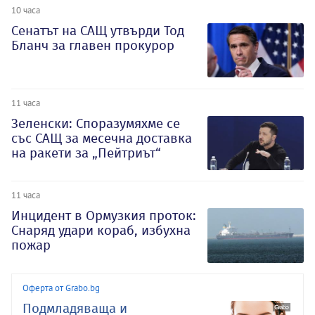
10 часа
Сенатът на САЩ утвърди Тод
Бланч за главен прокурор
11 часа
Зеленски: Споразумяхме се
със САЩ за месечна доставка
на ракети за „Пейтриът“
11 часа
Инцидент в Ормузкия проток:
Снаряд удари кораб, избухна
пожар
Оферта от Grabo.bg
Подмладяваща и