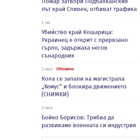
Пожар затвори Подбалканския
път край Сливен, отбиват трафика
1 час
Убийство край Кошарица:
Украинец е открит с прерязано
гърло, задържаха негов
сънародник
2 часа
Обновена
Кола се запали на магистрала
„Хемус“ и блокира движението
(СНИМКИ)
3 часа
Бойко Борисов: Трябва да
развиваме военната си индустрия