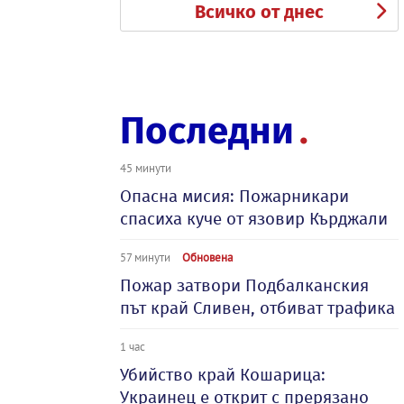
Всичко от днес
Последни
45 минути
Опасна мисия: Пожарникари
спасиха куче от язовир Кърджали
57 минути
Обновена
Пожар затвори Подбалканския
път край Сливен, отбиват трафика
1 час
Убийство край Кошарица:
Украинец е открит с прерязано