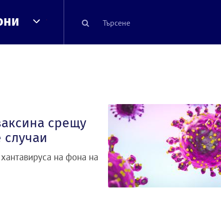
они
ваксина срещу
 случаи
 хантавируса на фона на