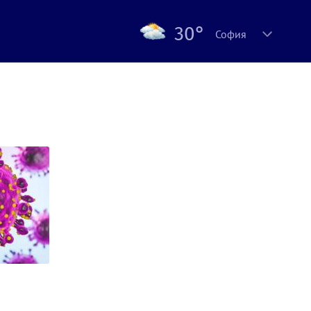
30°
София