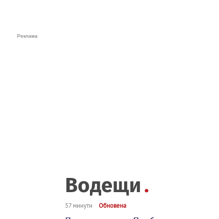
Водещи
57 минути
Обновена