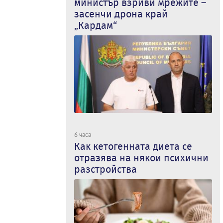
министър взриви мрежите –
засенчи дрона край
„Кардам“
6 часа
Как кетогенната диета се
отразява на някои психични
разстройства