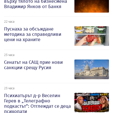
върху тялото на бизнесмена
Владимир Янков от Банкя
22 часа
Пуснаха за обсъждане
методика за справедливи
цени на храните
23 часа
Сенатът на САЩ прие нови
санкции срещу Русия
23 часа
Психиатърът д-р Веселин
Герев в „Телеграфно
подкастът“: Отглеждат се деца
психопати