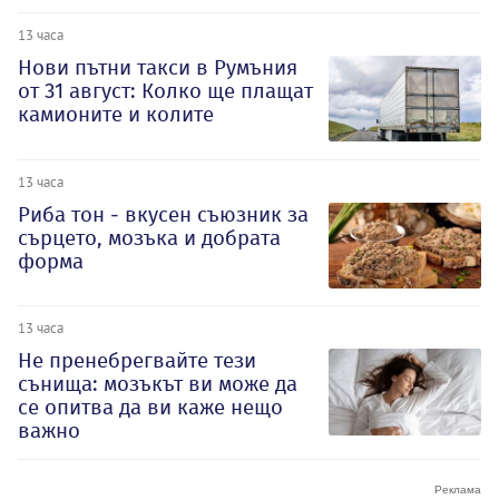
13 часа
Нови пътни такси в Румъния
от 31 август: Колко ще плащат
камионите и колите
13 часа
Риба тон - вкусен съюзник за
сърцето, мозъка и добрата
форма
13 часа
Не пренебрегвайте тези
сънища: мозъкът ви може да
се опитва да ви каже нещо
важно