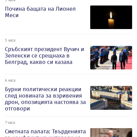
Почина бащата на Лионел
Меси
5 часа
Сръбският президент Вучич и
Зеленски се срещнаха в
Белград, какво си казаха
6 часа
Бурни политически реакции
след новината за взривения
дрон, опозицията настоява за
отговори
7 часа
Сметната палата: Твърденията