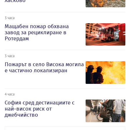
Хасково
3 часа
Мащабен пожар обхвана
завод за рециклиране в
Ротердам
3 часа
Пожарът в село Висока могила
е частично локализиран
4 часа
София сред дестинациите с
най-висок риск от
джебчийство