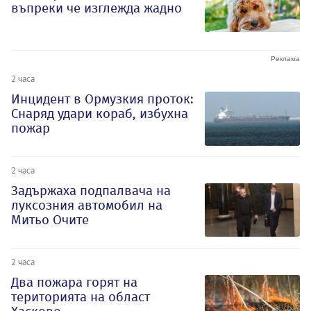
въпреки че изглежда жадно
2 часа
Инцидент в Ормузкия проток:
Снаряд удари кораб, избухна
пожар
2 часа
Задържаха подпалвача на
луксозния автомобил на
Митьо Очите
2 часа
Два пожара горят на
територията на област