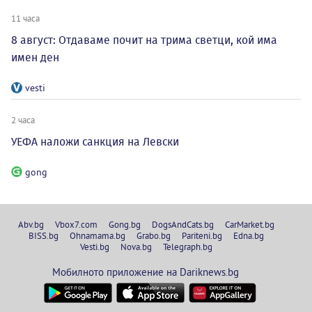
11 часа
8 август: Отдаваме почит на трима светци, кой има
имен ден
vesti
2 часа
УЕФА наложи санкция на Левски
gong
Abv.bg
Vbox7.com
Gong.bg
DogsAndCats.bg
CarMarket.bg
BISS.bg
Ohnamama.bg
Grabo.bg
Pariteni.bg
Edna.bg
Vesti.bg
Nova.bg
Telegraph.bg
Мобилното приложение на Dariknews.bg