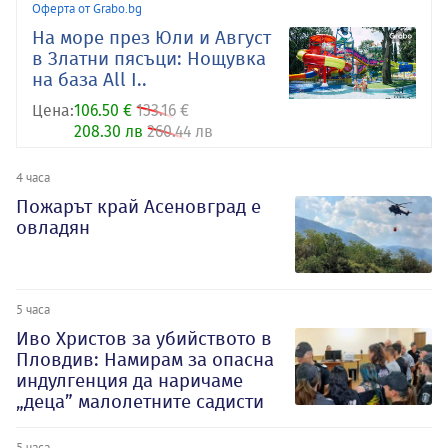
Оферта от Grabo.bg
На море през Юли и Август
в Златни пясъци: Нощувка
на база All I..
Цена:
106.50 €
133.16 €
208.30 лв
260.44 лв
4 часа
Пожарът край Асеновград е
овладян
5 часа
Иво Христов за убийството в
Пловдив: Намирам за опасна
индулгенция да наричаме
„деца” малолетните садисти
5 часа