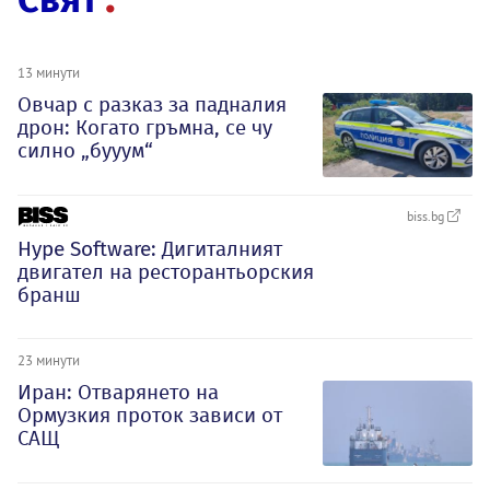
13 минути
Овчар с разказ за падналия
дрон: Когато гръмна, се чу
силно „бууум“
biss.bg
Hype Software: Дигиталният
двигател на ресторантьорския
бранш
23 минути
Иран: Отварянето на
Ормузкия проток зависи от
САЩ