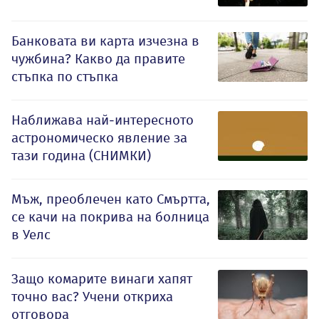
Банковата ви карта изчезна в
чужбина? Какво да правите
стъпка по стъпка
Наближава най-интересното
астрономическо явление за
тази година (СНИМКИ)
Мъж, преоблечен като Смъртта,
се качи на покрива на болница
в Уелс
Защо комарите винаги хапят
точно вас? Учени откриха
отговора