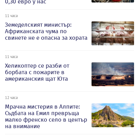
0,30 евро у нас
11 часа
Земеделският министър:
Африканската чума по
свинете не е опасна за хората
11 часа
Хеликоптер се разби от
борбата с пожарите в
американския щат Юта
12 часа
Мрачна мистерия в Алпите:
Съдбата на Емил превръща
малко френско село в център
на внимание