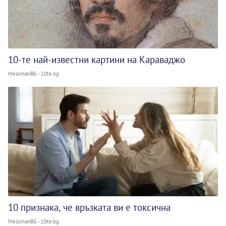
10-те най-известни картини на Караваджо
MelomanBG - 10te.bg
10 признака, че връзката ви е токсична
MelomanBG - 10te.bg