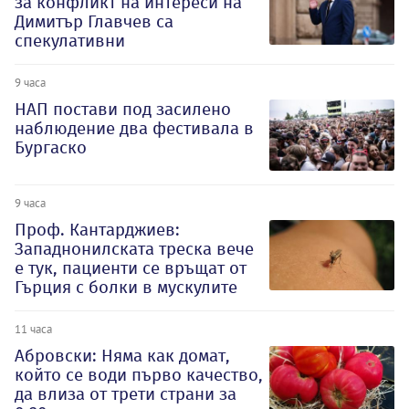
за конфликт на интереси на
Димитър Главчев са
спекулативни
9 часа
НАП постави под засилено
наблюдение два фестивала в
Бургаско
9 часа
Проф. Кантарджиев:
Западнонилската треска вече
е тук, пациенти се връщат от
Гърция с болки в мускулите
11 часа
Абровски: Няма как домат,
който се води първо качество,
да влиза от трети страни за