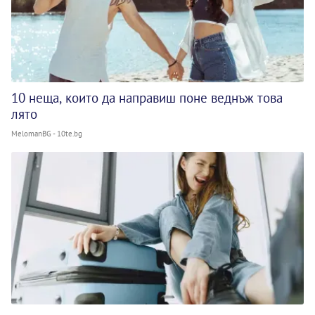
10 неща, които да направиш поне веднъж това
лято
MelomanBG - 10te.bg