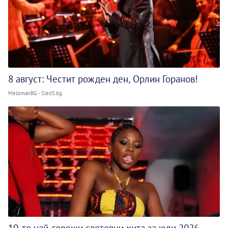
8 август: Честит рожден ден, Орлин Горанов!
MelomanBG - Sled5.bg