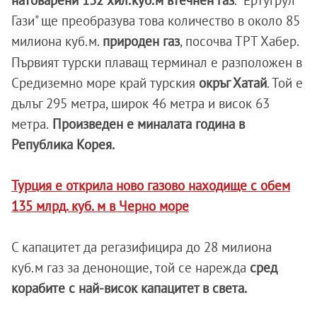
Гази" ще преобразува това количество в около 85
милиона куб.м.
природен газ
, посочва ТРТ Хабер.
Първият турски плаващ терминал е разположен в
Средиземно море край турския
окръг Хатай
. Той е
дълъг 295 метра, широк 46 метра и висок 63
метра.
Произведен е миналата година в
Република Корея.
Турция е открила ново газово находище с обем
135 млрд. куб. м в Черно море
С капацитет да регазифицира до 28 милиона
куб.м газ за денонощие, той се нарежда
сред
корабите с най-висок капацитет в света.