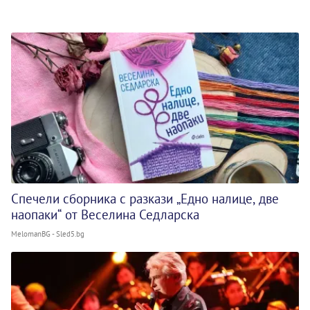
Спечели сборника с разкази „Едно налице, две
наопаки“ от Веселина Седларска
MelomanBG - Sled5.bg