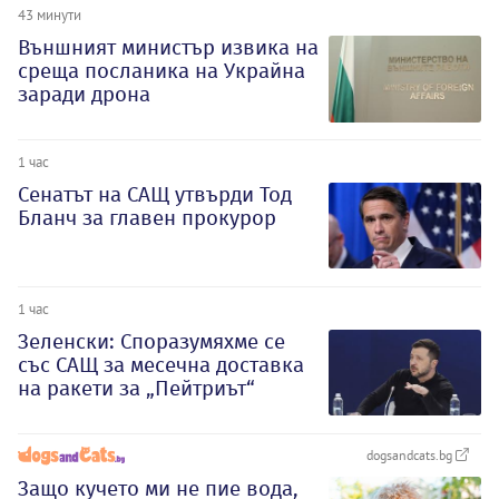
43 минути
Външният министър извика на
среща посланика на Украйна
заради дрона
1 час
Сенатът на САЩ утвърди Тод
Бланч за главен прокурор
1 час
Зеленски: Споразумяхме се
със САЩ за месечна доставка
на ракети за „Пейтриът“
dogsandcats.bg
Защо кучето ми не пие вода,