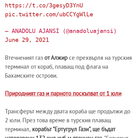
https://t.co/3gesyD3YnU
pic.twitter.com/ubCCYgWlLe
— ANADOLU AJANSI (@anadoluajansi)
June 29, 2021
Втечненият газ
от Алжир
се прехвърля на турския
терминал от кораб, плаващ под флага на
Бахамските острови.
Природният газ и парното поскъпват от 1 юли
Трансферът между двата кораба ще продължи до
2 юли. През това време в турския плаващ
терминал,
корабът "Ертугрул Гази", ще бъдат
натоварени 132 хил.куб.м втечнен газ
. "Ертугрул