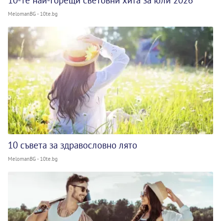
10-те най-горещи световни хита за юли 2026
MelomanBG - 10te.bg
10 съвета за здравословно лято
MelomanBG - 10te.bg