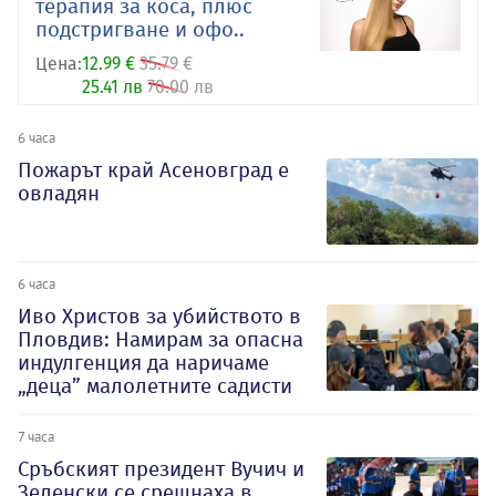
терапия за коса, плюс
подстригване и офо..
Цена:
12.99 €
35.79 €
25.41 лв
70.00 лв
6 часа
Пожарът край Асеновград е
овладян
6 часа
Иво Христов за убийството в
Пловдив: Намирам за опасна
индулгенция да наричаме
„деца” малолетните садисти
7 часа
Сръбският президент Вучич и
Зеленски се срещнаха в