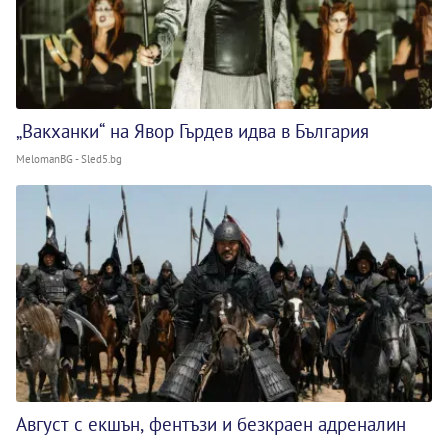
„Вакханки“ на Явор Гърдев идва в България
MelomanBG - Sled5.bg
Август с екшън, фентъзи и безкраен адреналин