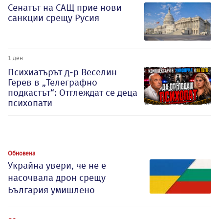
Сенатът на САЩ прие нови
санкции срещу Русия
1 ден
Психиатърът д-р Веселин
Герев в „Телеграфно
подкастът“: Отглеждат се деца
психопати
Обновена
Украйна увери, че не е
насочвала дрон срещу
България умишлено