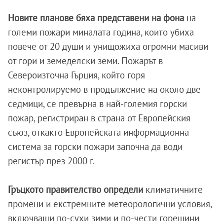
Новите планове бяха представени на фона
на
големи пожари миналата година, които убиха
повече от 20 души и унищожиха огромни масиви
от гори и земеделски земи. Пожарът в
Североизточна Гърция, който горя
неконтролируемо в продължение на около две
седмици, се превърна в най-големия горски
пожар, регистриран в страна от Европейския
съюз, откакто Европейската информационна
система за горски пожари започна да води
регистър през 2000 г.
Гръцкото правителство определи
климатичните
промени и екстремните метеорологични условия,
включващи по-сухи зими и по-чести горещини