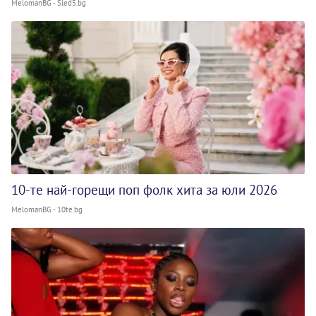
MelomanBG - Sled5.bg
10-те най-горещи поп фолк хита за юли 2026
MelomanBG - 10te.bg