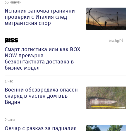
53 минути
Испания започва гранични
проверки с Италия след
мигрантския спор
biss.bg
Смарт логистика или как BOX
NOW превърна
безконтактната доставка в
бизнес модел
1 час
Военни обезвредиха опасен
снаряд в частен дом във
Видин
2 часа
Овчар с разказ за падналия