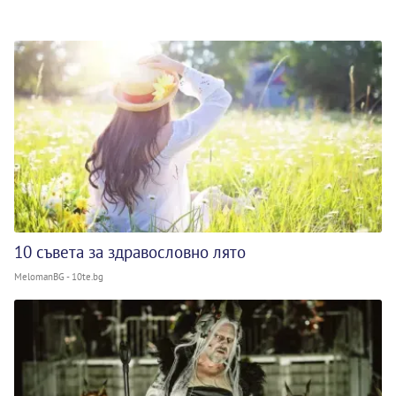
10 съвета за здравословно лято
MelomanBG - 10te.bg