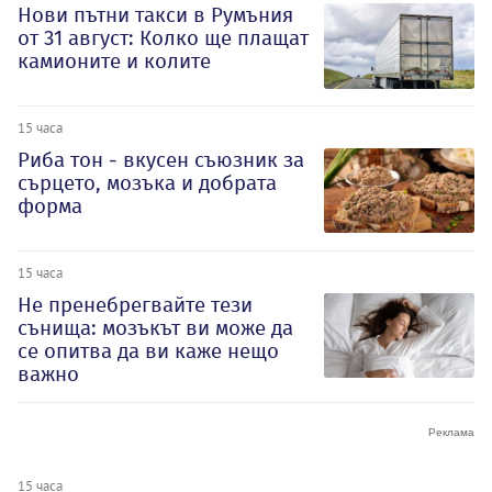
Нови пътни такси в Румъния
от 31 август: Колко ще плащат
камионите и колите
15 часа
Риба тон - вкусен съюзник за
сърцето, мозъка и добрата
форма
15 часа
Не пренебрегвайте тези
сънища: мозъкът ви може да
се опитва да ви каже нещо
важно
15 часа