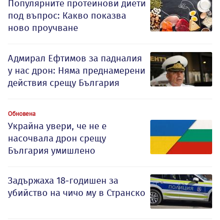
Популярните протеинови диети
под въпрос: Какво показва
ново проучване
Адмирал Ефтимов за падналия
у нас дрон: Няма преднамерени
действия срещу България
Обновена
Украйна увери, че не е
насочвала дрон срещу
България умишлено
Задържаха 18-годишен за
убийство на чичо му в Странско