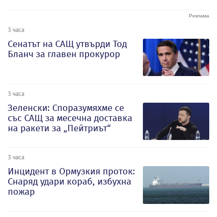
3 часа
Сенатът на САЩ утвърди Тод
Бланч за главен прокурор
3 часа
Зеленски: Споразумяхме се
със САЩ за месечна доставка
на ракети за „Пейтриът“
3 часа
Инцидент в Ормузкия проток:
Снаряд удари кораб, избухна
пожар