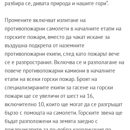
разбира се, дивата природа и нашите гори“.
Промените включват излитане на
противопожарни самолети в началните етапи на
горските пожари, вместо да чакат искане за
въздушна подкрепа от наземните
противопожарни екипи, след като пожарът вече
се е разпространил. Включва се и разполагане на
повече противопожарни камиони в началните
етапи на всеки горски пожар. Броят на
специализираните екипи за гасене на горски
пожари ще се увеличи от шест на 16,
включително 10, които ще могат да се разгръщат
бързо с помощта на самолети. Горските звена ще
бъдат разположени на земята заедно с
пожарникарите за по-добра координация по