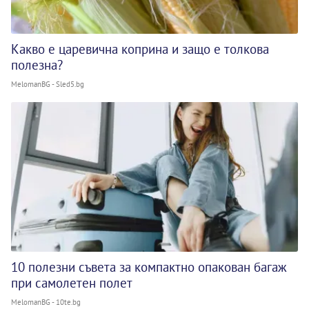
Какво е царевична коприна и защо е толкова
полезна?
MelomanBG - Sled5.bg
10 полезни съвета за компактно опакован багаж
при самолетен полет
MelomanBG - 10te.bg