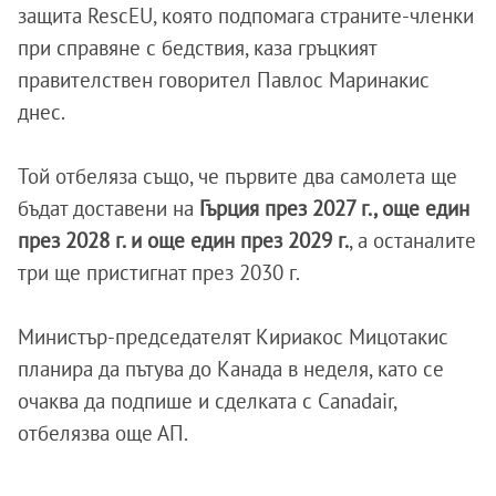
защита RescEU, която подпомага страните-членки
при справяне с бедствия, каза гръцкият
правителствен говорител Павлос Маринакис
днес.
Той отбеляза също, че първите два самолета ще
бъдат доставени на
Гърция през 2027 г., още един
през 2028 г. и още един през 2029 г.
, а останалите
три ще пристигнат през 2030 г.
Министър-председателят Кириакос Мицотакис
планира да пътува до Канада в неделя, като се
очаква да подпише и сделката с Canadair,
отбелязва още АП.