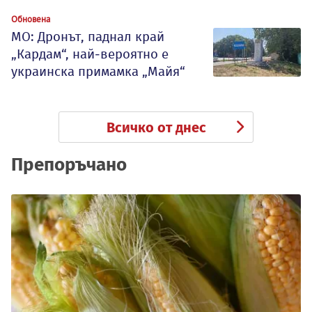
Обновена
МО: Дронът, паднал край
„Кардам“, най-вероятно е
украинска примамка „Майя“
Всичко от днес
Препоръчано