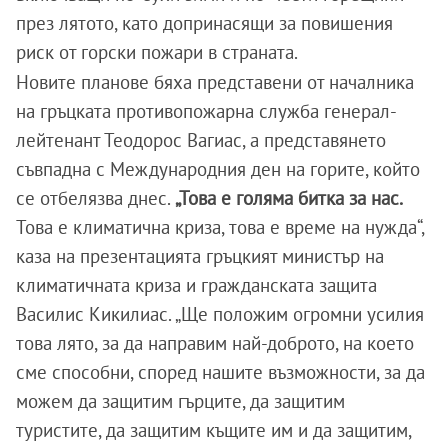
през лятото, като допринасящи за повишения
риск от горски пожари в страната.
Новите планове бяха представени от началника
на гръцката противопожарна служба генерал-
лейтенант Теодорос Вагиас, а представянето
съвпадна с Международния ден на горите, който
се отбелязва днес.
„Това е голяма битка за нас.
Това е климатична криза, това е време на нужда“,
каза на презентацията гръцкият министър на
климатичната криза и гражданската защита
Василис Кикилиас. „Ще положим огромни усилия
това лято, за да направим най-доброто, на което
сме способни, според нашите възможности, за да
можем да защитим гърците, да защитим
туристите, да защитим къщите им и да защитим,