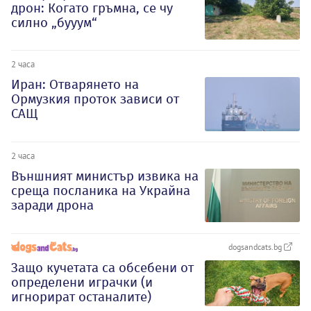
дрон: Когато гръмна, се чу
силно „бууум“
2 часа
Иран: Отварянето на
Ормузкия проток зависи от
САЩ
2 часа
Външният министър извика на
среща посланика на Украйна
заради дрона
dogsandcats.bg
Защо кучетата са обсебени от
определени играчки (и
игнорират останалите)