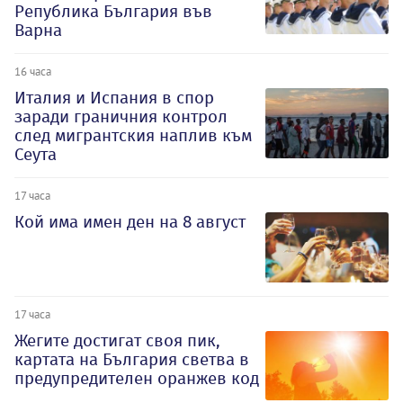
Република България във
Варна
16 часа
Италия и Испания в спор
заради граничния контрол
след мигрантския наплив към
Сеута
17 часа
Кой има имен ден на 8 август
17 часа
Жегите достигат своя пик,
картата на България светва в
предупредителен оранжев код