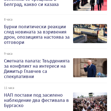
Белград, какво си казаха
8 часа
Бурни политически реакции
след новината за взривения
дрон, опозицията настоява за
отговори
9 часа
Сметната палата: Твърденията
за конфликт на интереси на
Димитър Главчев са
спекулативни
11 часа
НАП постави под засилено
наблюдение два фестивала в
Бургаско