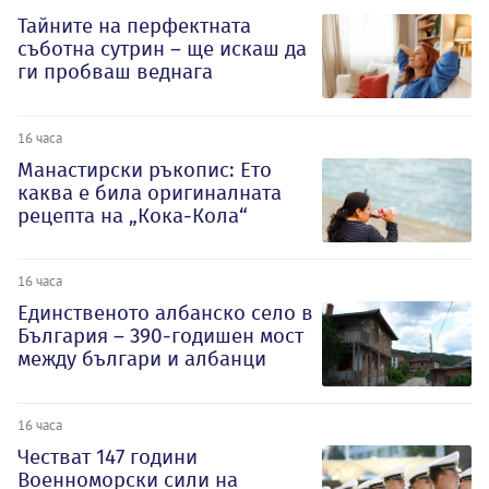
Тайните на перфектната
съботна сутрин – ще искаш да
ги пробваш веднага
16 часа
Манастирски ръкопис: Ето
каква е била оригиналната
рецепта на „Кока-Кола“
16 часа
Единственото албанско село в
България – 390-годишен мост
между българи и албанци
16 часа
Честват 147 години
Военноморски сили на