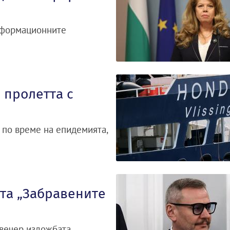
информационните
 пролетта с
 по време на епидемията,
та „Забравените
 вечер изложбата