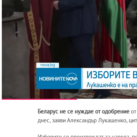
Беларус не се нуждае от одобрение
от
днес, заяви Александър Лукашенко, ци
Изборите се произвеждат за народа, по