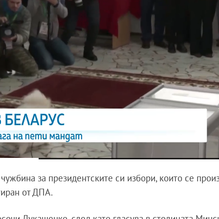
 чужбина за президентските си избори, които се прои
тиран от ДПА.
сочи Лукашенко, след като гласува в столицата Минск