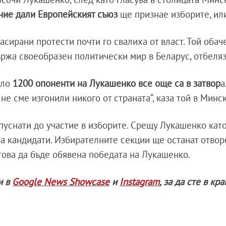
ние дали Европейският съюз
ще признае изборите, или
асирани протести почти го свалиха от власт. Той оба
ържа своеобразен политически мир в Беларус, отбеля
оло
1200 опоненти на Лукашенко все още са в затвор
а
 не сме изгонили никого от страната“, каза той в Минск
пуснати до участие в изборите. Срещу Лукашенко кат
а кандидати. Избирателните секции ще останат отвор
 това да бъде обявена победата на Лукашенко.
и в
Google News Showcase
и
Instagram
, за да сте в кр