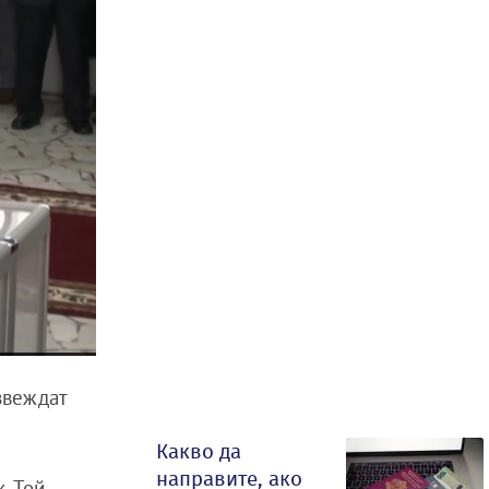
звеждат
Какво да
направите, ако
. Той