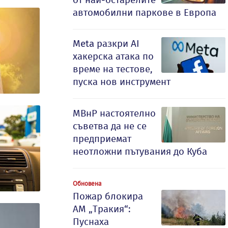
автомобилни паркове в Европа
Meta разкри AI
хакерска атака по
време на тестове,
пуска нов инструмент
МВнР настоятелно
съветва да не се
предприемат
неотложни пътувания до Куба
Обновена
Пожар блокира
АМ „Тракия“:
Пуснаха