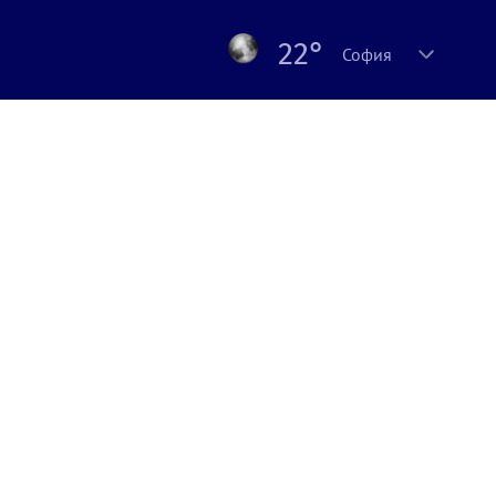
22°
София