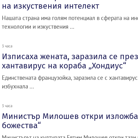
на изкуствения интелект
Нашата страна има голям потенциал в сферата на 
технологии и изкуствения ...
3 часа
Изписаха жената, заразила се през
хантавирус на кораба „Хондиус“
Единствената французойка, заразила се с хантавирус
избухнала ...
3 часа
Министър Милошев откри изложба
божества“
Министърът на културата Евтим Милошев откри тази