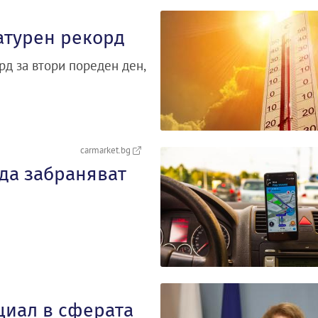
атурен рекорд
д за втори пореден ден,
carmarket.bg
 да забраняват
циал в сферата