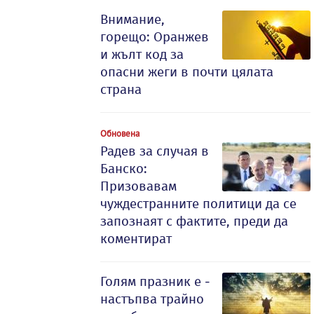
Внимание,
горещо: Оранжев
и жълт код за
опасни жеги в почти цялата
страна
Обновена
Радев за случая в
Банско:
Призовавам
чуждестранните политици да се
запознаят с фактите, преди да
коментират
Голям празник е -
настъпва трайно