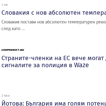
1 час
Словакия с нов абсолютен темпер
Словакия постави нов абсолютен температурен рекор
след като ...
Страните-членки на ЕС вече могат
сигналите за полиция в Waze
2 часа
Йотова: България има голям потен