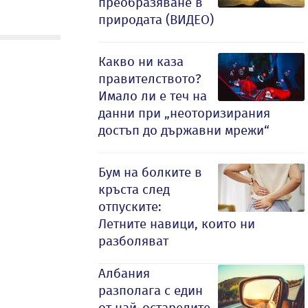
преобразяване в
природата (ВИДЕО)
Какво ни каза
правителството?
Имало ли е теч на
данни при „неоторизирания
достъп до държавни мрежи“
Бум на болките в
кръста след
отпуските:
Летните навици, които ни
разболяват
Албания
разполага с един
от най-остарелите