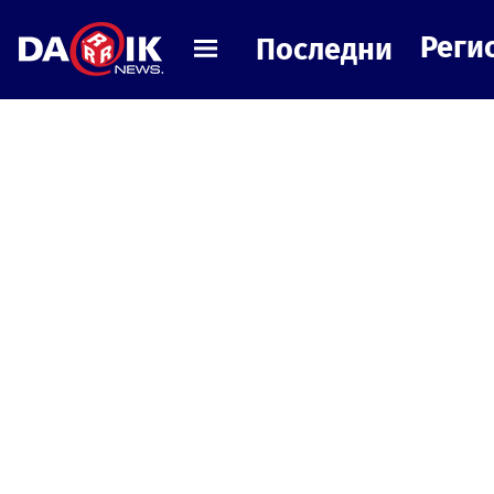
Реги
Последни