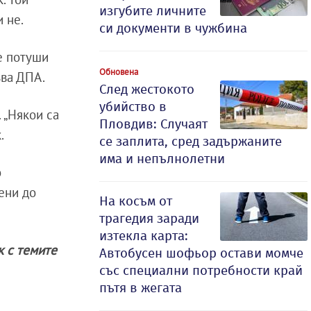
изгубите личните
 не.
си документи в чужбина
че потуши
Обновена
зва ДПА.
След жестокото
убийство в
. „Някои са
Пловдив: Случаят
.
се заплита, сред задържаните
има и непълнолетни
о
ени до
На косъм от
трагедия заради
изтекла карта:
ак с темите
Автобусен шофьор остави момче
със специални потребности край
пътя в жегата