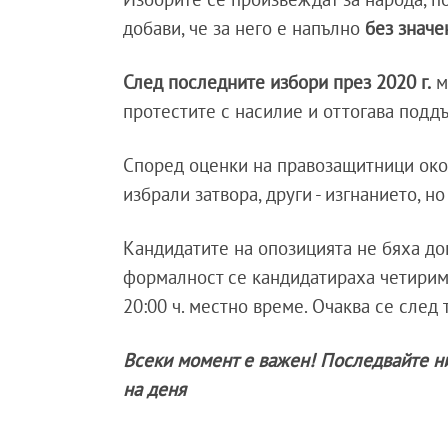
добави, че за него е напълно
без значе
След последните избори през 2020 г.
м
протестите с насилие и оттогава подд
Според оценки на правозащитници ок
избрали затвора, други - изгнанието, но
Кандидатите на опозицията не бяха до
формалност се кандидатираха четирим
20:00 ч. местно време. Очаква се след
Всеки момент е важен! Последвайте н
на деня