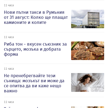
11 часа
Нови пътни такси в Румъния
от 31 август: Колко ще плащат
камионите и колите
11 часа
Риба тон - вкусен съюзник за
сърцето, мозъка и добрата
форма
11 часа
Не пренебрегвайте тези
сънища: мозъкът ви може да
се опитва да ви каже нещо
важно
11 часа