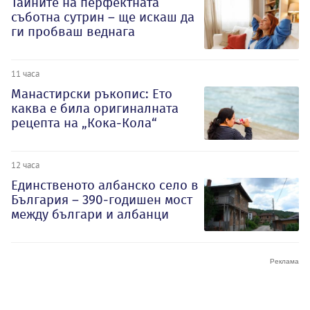
Тайните на перфектната
съботна сутрин – ще искаш да
ги пробваш веднага
11 часа
Манастирски ръкопис: Ето
каква е била оригиналната
рецепта на „Кока-Кола“
12 часа
Единственото албанско село в
България – 390-годишен мост
между българи и албанци