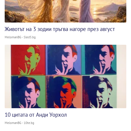
Животът на 3 зодии тръгва нагоре през август
MelomanBG - Sled5.bg
10 цитата от Анди Уорхол
MelomanBG - 10te.bg