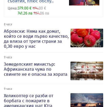
събития, плюс обслу..
Цена:
379.00 €
474.00 €
741.26 лв
927.06 лв
8 часа
Абровски: Няма как домат,
който се води първо качество,
да влиза от трети страни за
0,30 евро у нас
9 часа
Земеделският министър:
Африканската чума по
свинете не е опасна за хората
9 часа
Хеликоптер се разби от
борбата с пожарите в
американския щат Юта