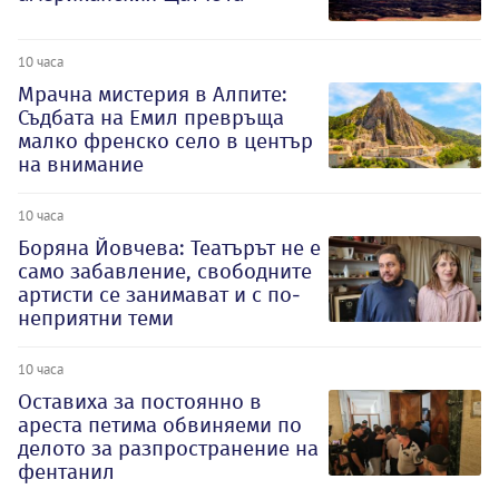
10 часа
Мрачна мистерия в Алпите:
Съдбата на Емил превръща
малко френско село в център
на внимание
10 часа
Боряна Йовчева: Театърът не е
само забавление, свободните
артисти се занимават и с по-
неприятни теми
10 часа
Оставиха за постоянно в
ареста петима обвиняеми по
делото за разпространение на
фентанил