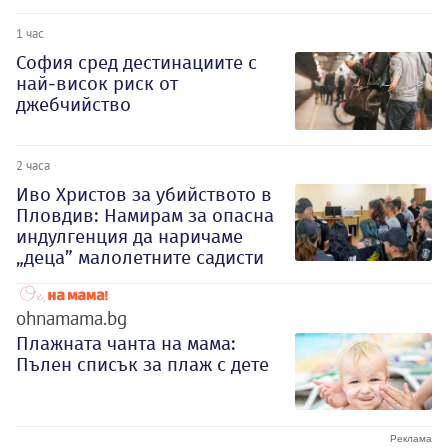
1 час
София сред дестинациите с
най-висок риск от
джебчийство
2 часа
Иво Христов за убийството в
Пловдив: Намирам за опасна
индулгенция да наричаме
„деца” малолетните садисти
ohnamama.bg
Плажната чанта на мама:
Пълен списък за плаж с дете