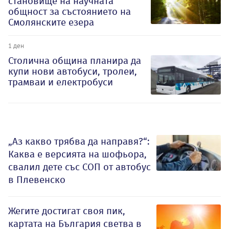
становище на научната
общност за състоянието на
Смолянските езера
1 ден
Столична община планира да
купи нови автобуси, тролеи,
трамваи и електробуси
„Аз какво трябва да направя?“:
Каква е версията на шофьора,
свалил дете със СОП от автобус
в Плевенско
Жегите достигат своя пик,
картата на България светва в