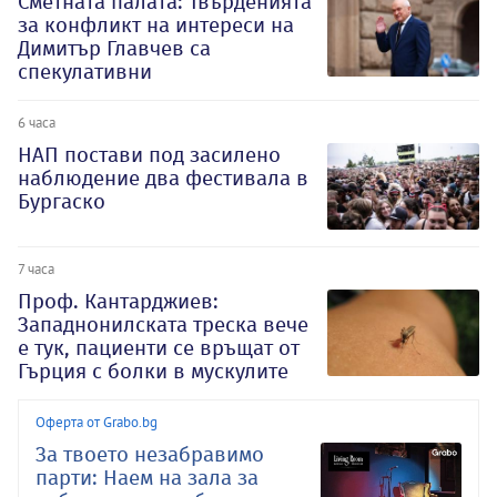
Сметната палата: Твърденията
за конфликт на интереси на
Димитър Главчев са
спекулативни
6 часа
НАП постави под засилено
наблюдение два фестивала в
Бургаско
7 часа
Проф. Кантарджиев:
Западнонилската треска вече
е тук, пациенти се връщат от
Гърция с болки в мускулите
Оферта от Grabo.bg
За твоето незабравимо
парти: Наем на зала за