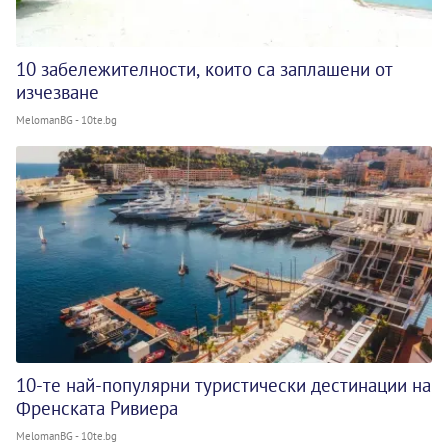
10 забележителности, които са заплашени от
изчезване
MelomanBG - 10te.bg
10-те най-популярни туристически дестинации на
Френската Ривиера
MelomanBG - 10te.bg