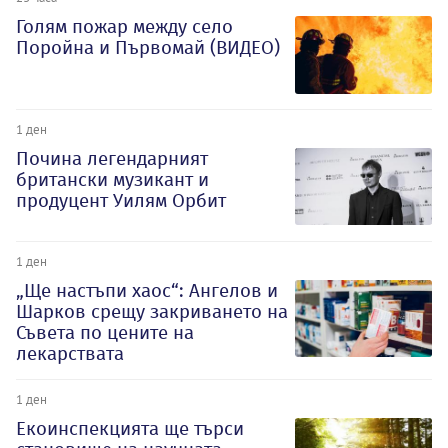
Голям пожар между село
Поройна и Първомай (ВИДЕО)
1 ден
Почина легендарният
британски музикант и
продуцент Уилям Орбит
1 ден
„Ще настъпи хаос“: Ангелов и
Шарков срещу закриването на
Съвета по цените на
лекарствата
1 ден
Екоинспекцията ще търси