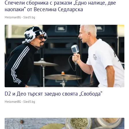
Спечели сборника с разкази „Едно налице, две
наопаки“ от Веселина Седларска
MelomanBG - Sled5.bg
D2 и Део търсят заедно своята „Свобода“
MelomanBG - Sled5.bg