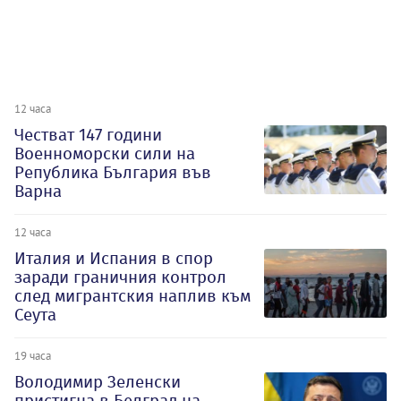
12 часа
Честват 147 години
Военноморски сили на
Република България във
Варна
12 часа
Италия и Испания в спор
заради граничния контрол
след мигрантския наплив към
Сеута
19 часа
Володимир Зеленски
пристигна в Белград на