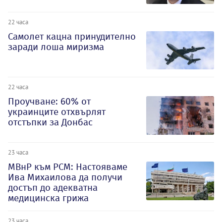
22 часа
Самолет кацна принудително
заради лоша миризма
22 часа
Проучване: 60% от
украинците отхвърлят
отстъпки за Донбас
23 часа
МВнР към РСМ: Настояваме
Ива Михаилова да получи
достъп до адекватна
медицинска грижа
23 часа