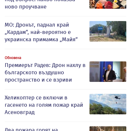
ново проучване
МО: Дронът, паднал край
„Кардам“, най-вероятно е
украинска примамка „Майя“
Обновена
Премиерът Радев: Дрон нахлу в
българското въздушно
пространство и се взриви
Хеликоптер се включи в
гасенето на голям пожар край
Асеновград
Два пожара горят на