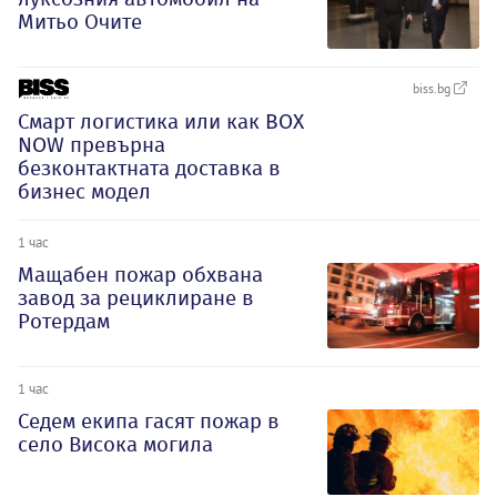
Митьо Очите
biss.bg
Смарт логистика или как BOX
NOW превърна
безконтактната доставка в
бизнес модел
1 час
Мащабен пожар обхвана
завод за рециклиране в
Ротердам
1 час
Седем екипа гасят пожар в
село Висока могила