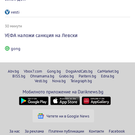
vesti
30 минути
УЕФА наложи санкция на Левски
gong
Abv.bg
Vbox7.com
Gong.bg
DogsAndCats.bg
CarMarket.bg
BISS.bg
Ohnamama.bg
Grabo.bg
Pariteni.bg
Edna.bg
Vesti.bg
Nova.bg
Telegraph.bg
Мобилното приложение на Dariknews.bg
Четете ни в Google News
За нас
За реклама
Платени публикации
Контакти
Facebook