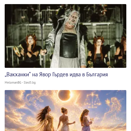
„Вакханки“ на Явор Гърдев идва в България
MelomanBG - Sled5.bg