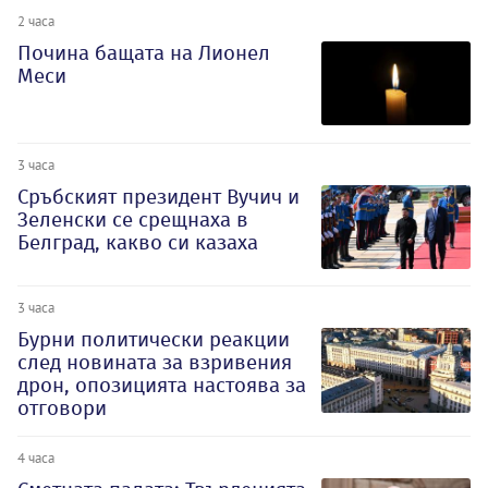
2 часа
Почина бащата на Лионел
Меси
3 часа
Сръбският президент Вучич и
Зеленски се срещнаха в
Белград, какво си казаха
3 часа
Бурни политически реакции
след новината за взривения
дрон, опозицията настоява за
отговори
4 часа