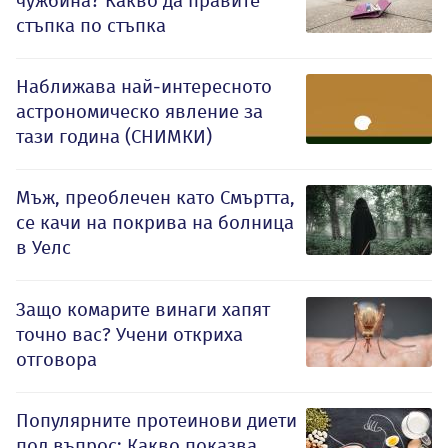
чужбина? Какво да правите
стъпка по стъпка
Наближава най-интересното
астрономическо явление за
тази година (СНИМКИ)
Мъж, преоблечен като Смъртта,
се качи на покрива на болница
в Уелс
Защо комарите винаги хапят
точно вас? Учени откриха
отговора
Популярните протеинови диети
под въпрос: Какво показва