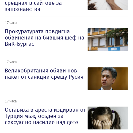
срещнал в сайтове за
запознанства
17 часа
Прокуратурата повдигна
обвинения на бившия шеф на
ВиК-Бургас
17 часа
Великобритания обяви нов
пакет от санкции срещу Русия
17 часа
Оставиха в ареста издирван от
Турция мъж, осъден за
сексуално насилие над дете