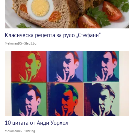
Класическа рецепта за руло „Стефани“
MelomanBG - Sled5.bg
10 цитата от Анди Уорхол
MelomanBG - 10te.bg