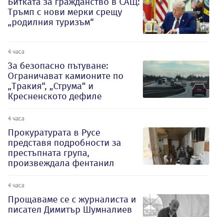
Битката за гражданство в САЩ:
Тръмп с нови мерки срещу
„родилния туризъм“
4 часа
За безопасно пътуване:
Ограничават камионите по
„Тракия“, „Струма“ и
Кресненското дефиле
4 часа
Прокуратурата в Русе
представя подробности за
престъпната група,
произвеждала фентанил
4 часа
Прощаваме се с журналиста и
писател Димитър Шумналиев