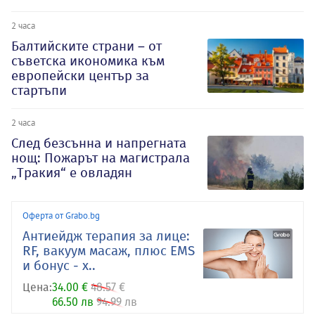
2 часа
Балтийските страни – от
съветска икономика към
европейски център за
стартъпи
2 часа
След безсънна и напрегната
нощ: Пожарът на магистрала
„Тракия“ е овладян
Оферта от Grabo.bg
Антиейдж терапия за лице:
RF, вакуум масаж, плюс EMS
и бонус - х..
Цена:
34.00 €
48.57 €
66.50 лв
94.99 лв