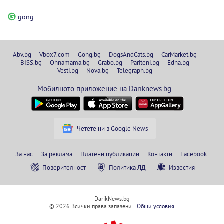
gong
Abv.bg
Vbox7.com
Gong.bg
DogsAndCats.bg
CarMarket.bg
BISS.bg
Ohnamama.bg
Grabo.bg
Pariteni.bg
Edna.bg
Vesti.bg
Nova.bg
Telegraph.bg
Мобилното приложение на Dariknews.bg
Четете ни в Google News
За нас
За реклама
Платени публикации
Контакти
Facebook
Поверителност
Политика ЛД
Известия
DarikNews.bg
© 2026 Всички права запазени.
Общи условия