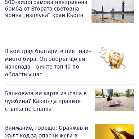
500-килограмова невзривена
бомба от Втората световна
война „изплува“ край Кьолн
В кой град българите пият най-
много бира: Отговорът ще ви
изненада - вижте топ 10 по
области у нас
Банковата ви карта изчезна в
чужбина? Какво да правите
стъпка по стъпка
Внимание, горещо: Оранжев и
жълт код за опасни жеги в