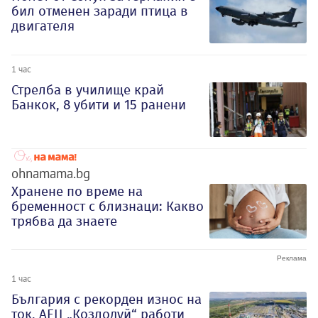
бил отменен заради птица в
двигателя
1 час
Стрелба в училище край
Банкок, 8 убити и 15 ранени
ohnamama.bg
Хранене по време на
бременност с близнаци: Какво
трябва да знаете
1 час
България с рекорден износ на
ток, АЕЦ „Козлодуй“ работи