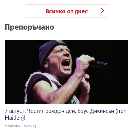
Всичко от днес
Препоръчано
7 август: Честит рожден ден, Брус Дикинсън (Iron
Maiden)!
MelomanBG - Sled5.bg