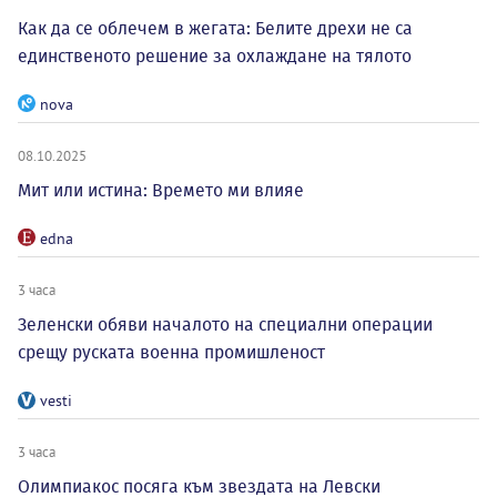
Как да се облечем в жегата: Белите дрехи не са
единственото решение за охлаждане на тялото
nova
08.10.2025
Мит или истина: Времето ми влияе
edna
3 часа
Зеленски обяви началото на специални операции
срещу руската военна промишленост
vesti
3 часа
Олимпиакос посяга към звездата на Левски