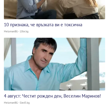
10 признака, че връзката ви е токсична
MelomanBG - 10te.bg
4 август: Честит рожден ден, Веселин Маринов!
MelomanBG - Sled5.bg