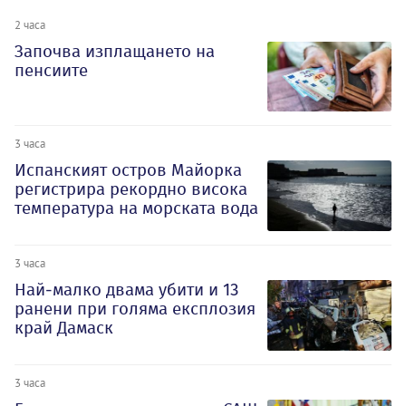
2 часа
Започва изплащането на
пенсиите
3 часа
Испанският остров Майорка
регистрира рекордно висока
температура на морската вода
3 часа
Най-малко двама убити и 13
ранени при голяма експлозия
край Дамаск
3 часа