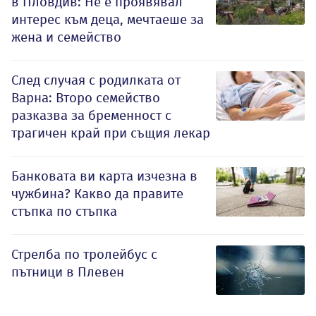
в Пловдив: Не е проявявал
интерес към деца, мечтаеше за
жена и семейство
След случая с родилката от
Варна: Второ семейство
разказва за бременност с
трагичен край при същия лекар
Банковата ви карта изчезна в
чужбина? Какво да правите
стъпка по стъпка
Стрелба по тролейбус с
пътници в Плевен