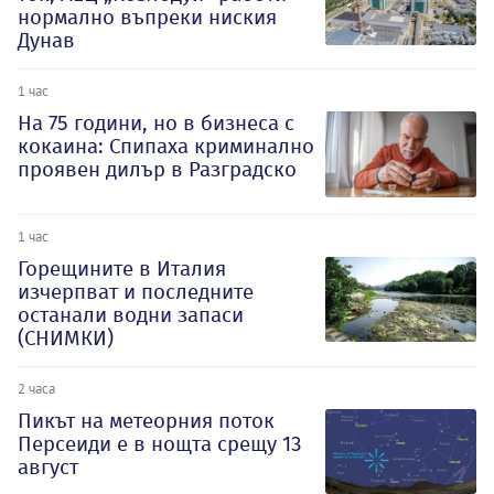
нормално въпреки ниския
Дунав
1 час
На 75 години, но в бизнеса с
кокаина: Спипаха криминално
проявен дилър в Разградско
1 час
Горещините в Италия
изчерпват и последните
останали водни запаси
(СНИМКИ)
2 часа
Пикът на метеорния поток
Персеиди е в нощта срещу 13
август