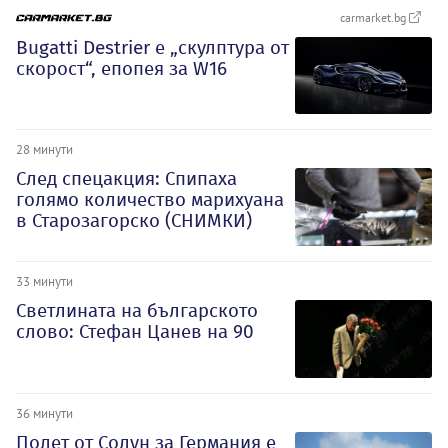
carmarket.bg
Bugatti Destrier е „скулптура от
скорост“, епопея за W16
28 минути
След спецакция: Спипаха
голямо количество марихуана
в Старозагорско (СНИМКИ)
33 минути
Светлината на българското
слово: Стефан Цанев на 90
36 минути
Полет от Солун за Германия е