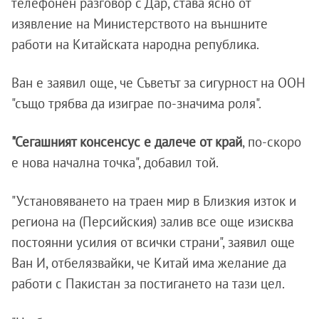
телефонен разговор с Дар, става ясно от
изявление на Министерството на външните
работи на Китайската народна република.
Ван е заявил още, че Съветът за сигурност на ООН
"също трябва да изиграе по-значима роля".
"Сегашният консенсус е далече от край
, по-скоро
е нова начална точка", добавил той.
"Установяването на траен мир в Близкия изток и
региона на (Персийския) залив все още изисква
постоянни усилия от всички страни", заявил още
Ван И, отбелязвайки, че Китай има желание да
работи с Пакистан за постигането на тази цел.