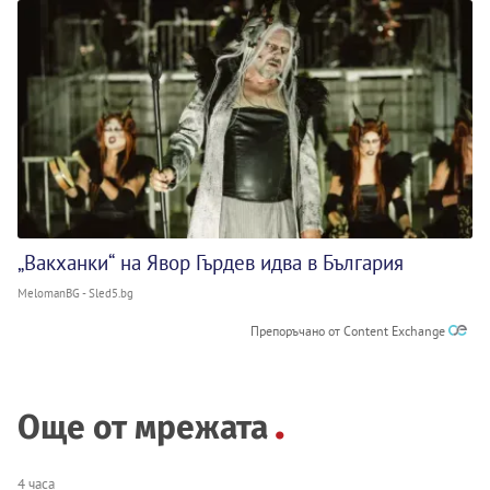
„Вакханки“ на Явор Гърдев идва в България
MelomanBG - Sled5.bg
Препоръчано от Content Exchange
Още от мрежата
4 часа