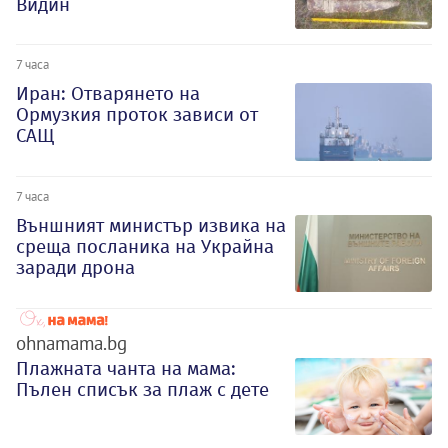
Видин
7 часа
Иран: Отварянето на
Ормузкия проток зависи от
САЩ
7 часа
Външният министър извика на
среща посланика на Украйна
заради дрона
ohnamama.bg
Плажната чанта на мама:
Пълен списък за плаж с дете