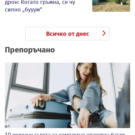
дрон: Когато гръмна, се чу
силно „бууум“
Всичко от днес
Препоръчано
10 полезни съвета за компактно опакован багаж