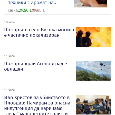
техники с аромат на..
Цена:
29.50 €
59.00 €
10 часа
Пожарът в село Висока могила
е частично локализиран
11 часа
Пожарът край Асеновград е
овладян
11 часа
Иво Христов за убийството в
Пловдив: Намирам за опасна
индулгенция да наричаме
„деца” малолетните садисти