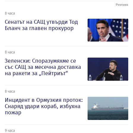
8 часа
Сенатът на САЩ утвърди Тод
Бланч за главен прокурор
8 часа
Зеленски: Споразумяхме се
със САЩ за месечна доставка
на ракети за „Пейтриът“
8 часа
Инцидент в Ормузкия проток:
Снаряд удари кораб, избухна
пожар
9 часа