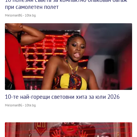
при самолетен полет
MelomanBG - 10te.bg
10-те най-горещи световни хита за юли 2026
MelomanBG - 10te.bg