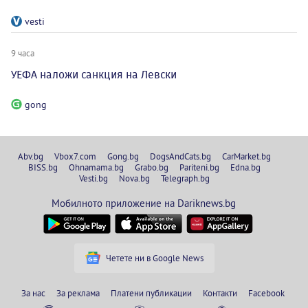
vesti
9 часа
УЕФА наложи санкция на Левски
gong
Abv.bg
Vbox7.com
Gong.bg
DogsAndCats.bg
CarMarket.bg
BISS.bg
Ohnamama.bg
Grabo.bg
Pariteni.bg
Edna.bg
Vesti.bg
Nova.bg
Telegraph.bg
Мобилното приложение на Dariknews.bg
Четете ни в Google News
За нас
За реклама
Платени публикации
Контакти
Facebook