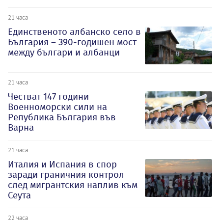
21 часа
Единственото албанско село в
България – 390-годишен мост
между българи и албанци
21 часа
Честват 147 години
Военноморски сили на
Република България във
Варна
21 часа
Италия и Испания в спор
заради граничния контрол
след мигрантския наплив към
Сеута
22 часа