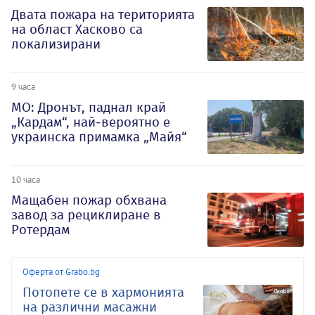
Двата пожара на територията
на област Хасково са
локализирани
9 часа
МО: Дронът, паднал край
„Кардам“, най-вероятно е
украинска примамка „Майя“
10 часа
Мащабен пожар обхвана
завод за рециклиране в
Ротердам
Оферта от Grabo.bg
Потопете се в хармонията
на различни масажни