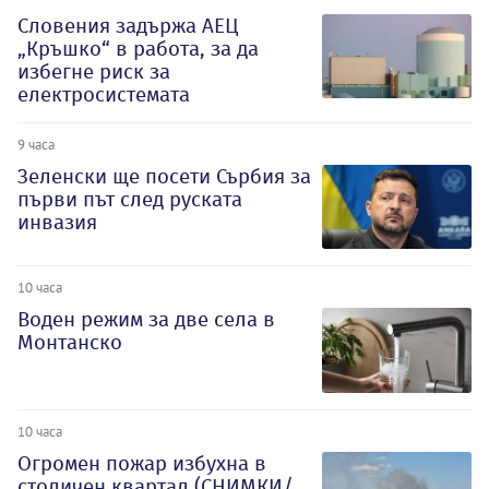
Словения задържа АЕЦ
„Кръшко“ в работа, за да
избегне риск за
електросистемата
9 часа
Зеленски ще посети Сърбия за
първи път след руската
инвазия
10 часа
Воден режим за две села в
Монтанско
10 часа
Огромен пожар избухна в
столичен квартал (СНИМКИ/