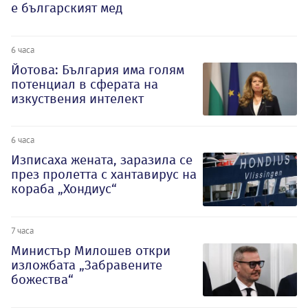
е българският мед
6 часа
Йотова: България има голям
потенциал в сферата на
изкуствения интелект
6 часа
Изписаха жената, заразила се
през пролетта с хантавирус на
кораба „Хондиус“
7 часа
Министър Милошев откри
изложбата „Забравените
божества“