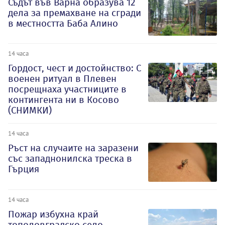
Съдът във Варна образува 12
дела за премахване на сгради
в местността Баба Алино
14 часа
Гордост, чест и достойнство: С
военен ритуал в Плевен
посрещнаха участниците в
контингента ни в Косово
(СНИМКИ)
14 часа
Ръст на случаите на заразени
със западнонилска треска в
Гърция
14 часа
Пожар избухна край
тополовградско село