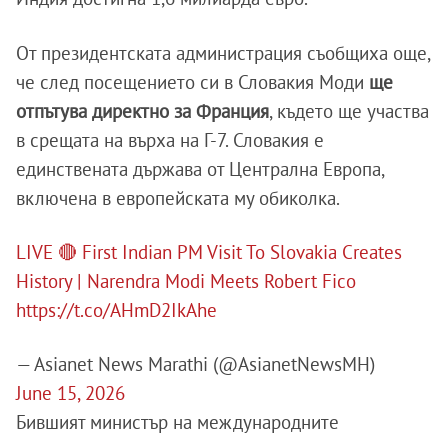
От президентската администрация съобщиха още,
че след посещението си в Словакия Моди
ще
отпътува директно за Франция
, където ще участва
в срещата на върха на Г-7. Словакия е
единствената държава от Централна Европа,
включена в европейската му обиколка.
LIVE 🔴 First Indian PM Visit To Slovakia Creates
History | Narendra Modi Meets Robert Fico
https://t.co/AHmD2IkAhe
— Asianet News Marathi (@AsianetNewsMH)
June 15, 2026
Бившият министър на международните