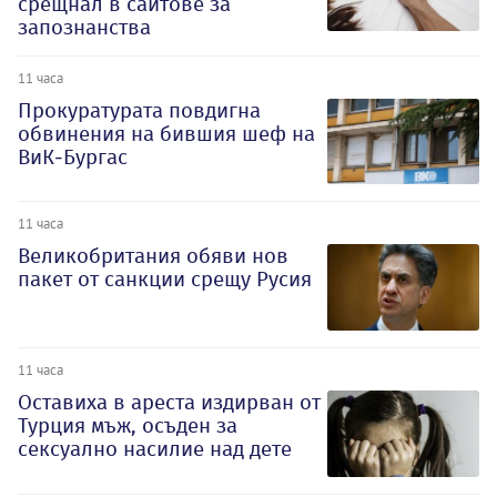
срещнал в сайтове за
запознанства
11 часа
Прокуратурата повдигна
обвинения на бившия шеф на
ВиК-Бургас
11 часа
Великобритания обяви нов
пакет от санкции срещу Русия
11 часа
Оставиха в ареста издирван от
Турция мъж, осъден за
сексуално насилие над дете