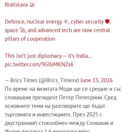
Bratislava 🤝
Defence, nuclear energy ⚛️, cyber security 🛡️,
space 🚀, and advanced tech are now central
pillars of cooperation
This isn’t just diplomacy — it’s India…
pic.twitter.com/9G0sMKNZs6
— Brics Times (@Brics_Timesx)
June 15, 2026
По време на визитата Моди ще се срещне и със
словашкия президент Петер Пелегрини. Сред
основните теми на разговорите ще бъдат
търговията и инвестициите. През 2025 г.
двустранният стокообмен между Словакия и
Индия достигна 1,6 милиарда евро.