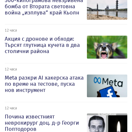
500-килограмова невзривена
бомба от Втората световна
война „изплува“ край Кьолн
12 часа
Акция с дронове и обходи:
Търсят глутница кучета в два
столични района
12 часа
Meta разкри AI хакерска атака
по време на тестове, пуска
нов инструмент
12 часа
Почина известният
неврохирург доц. д-р Георги
Поптодоров