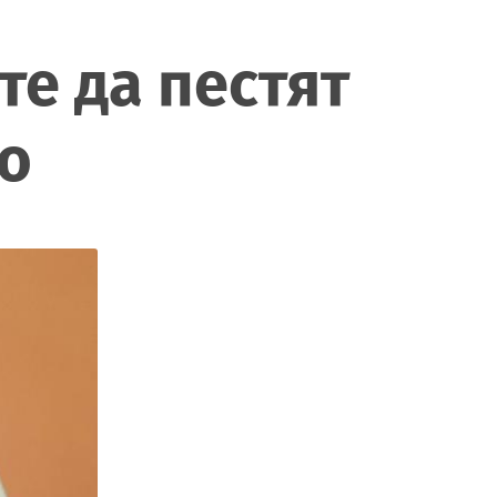
е да пестят
но