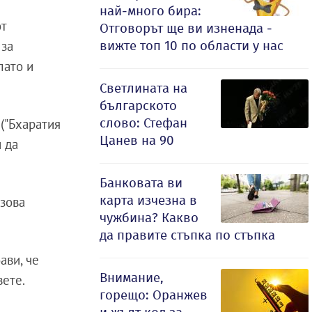
най-много бира:
от
Отговорът ще ви изненада -
вижте топ 10 по области у нас
 за
лато и
Светлината на
българското
слово: Стефан
("Бхаратия
Цанев на 90
и да
Банковата ви
карта изчезна в
зова
чужбина? Какво
да правите стъпка по стъпка
ави, че
Внимание,
вете.
горещо: Оранжев