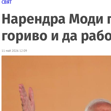
СВЯТ
Нарендра Моди п
гориво и да раб
11 май 2026 12:09