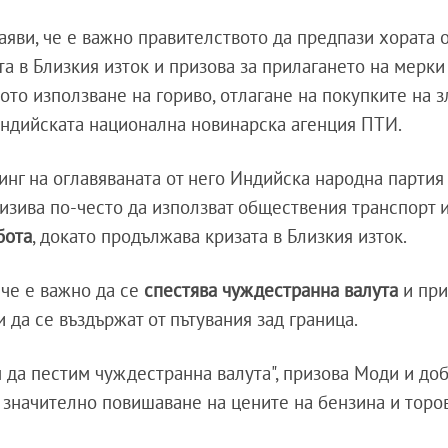
аяви, че е важно правителството да предпази хората 
а в Близкия изток и призова за прилагането на мерки
то използване на гориво, отлагане на покупките на з
 индийската национална новинарска агенция ПТИ.
инг на оглавяваната от него Индийска народна партия 
ризива по-често да използват обществения транспорт 
бота
, докато продължава кризата в Близкия изток.
че е важно да се
спестява чуждестранна валута
и при
и да се въздържат от пътувания зад граница.
 да пестим чуждестранна валута", призова Моди и доб
о значително повишаване на цените на бензина и торо