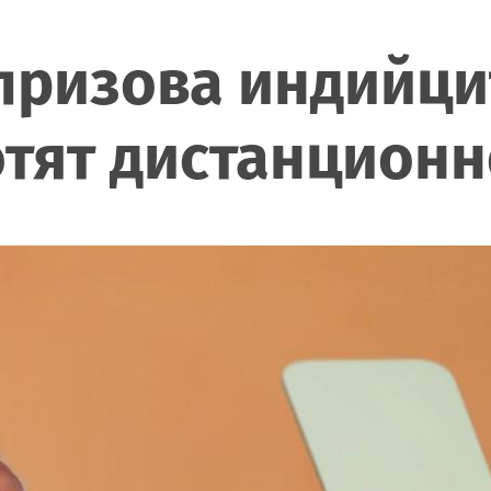
ризова индийцит
отят дистанцион