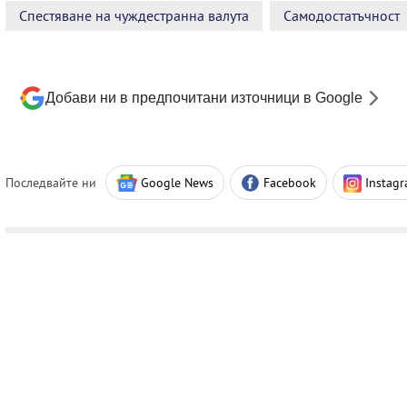
Спестяване на чуждестранна валута
Самодостатъчност
Добави ни в предпочитани източници в Google
Последвайте ни
Google News
Facebook
Instag