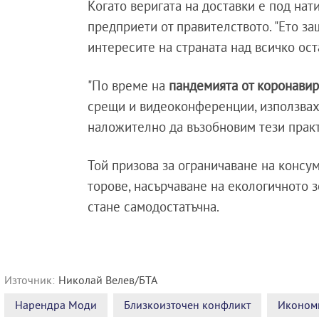
Когато веригата на доставки е под нат
предприети от правителството. "Ето за
интересите на страната над всичко ос
"По време на
пандемията от коронавир
срещи и видеоконференции, използвахм
наложително да възобновим тези практ
Той призова за ограничаване на консу
торове, насърчаване на екологичното 
стане самодостатъчна.
Източник:
Николай Велев/БТА
Нарендра Моди
Близкоизточен конфликт
Иконом