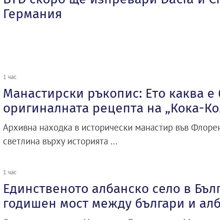
Германия
1 час
Манастирски ръкопис: Ето каква е
оригиналната рецепта на „Кока-Ко
Архивна находка в исторически манастир във Флоре
светлина върху историята ...
1 час
Единственото албанско село в Бълг
годишен мост между българи и ал