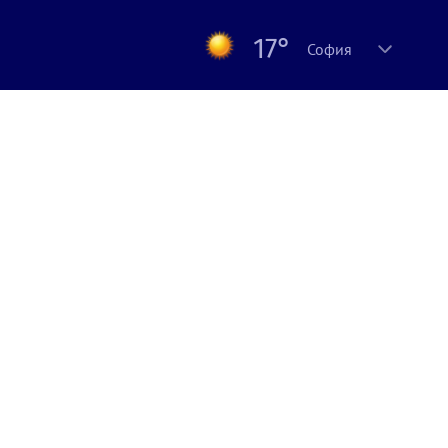
17°
София