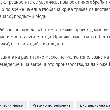
иск, трудностите се увеличават въпреки многобройнит
що по време на една глобална криза трябва да постав
танало", продължи Моди.
ус
започнахме да работим от вкъщи, провеждахме ви
е и много други методи. Привикнахме към тях. Сега 
ики", посочи индийският лидер.
мацията на растително масло, по-малко използване н
земеделие и на вътрешното производство, за да може
ически мерки
Разумно потребление
Дистанционна р