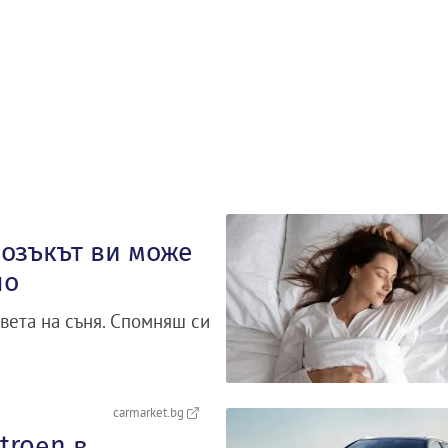
озъкът ви може
но
вета на съня. Спомняш си
carmarket.bg
troеn в