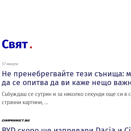
Свят
37 минути
Не пренебрегвайте тези сънища: м
да се опитва да ви каже нещо важ
Събуждаш се сутрин и за няколко секунди още си в с
странни картини, ...
BYD скоро ще изпревари Dacia и Ci