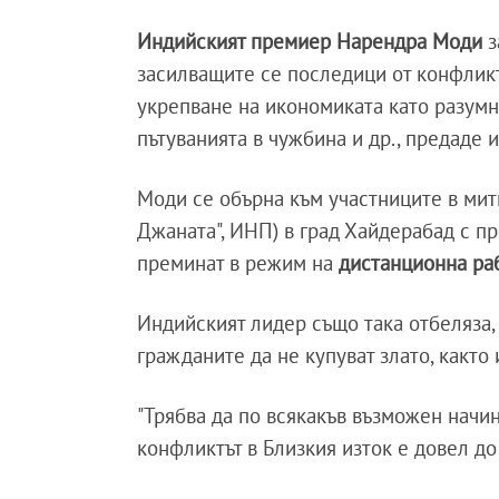
Индийският премиер Нарендра Моди
з
засилващите се последици от конфликт
укрепване на икономиката като разумно
пътуванията в чужбина и др., предаде
Моди се обърна към участниците в мит
Джаната", ИНП) в град Хайдерабад с п
преминат в режим на
дистанционна ра
Индийският лидер също така отбеляза, 
гражданите да не купуват злато, както 
"Трябва да по всякакъв възможен начин
конфликтът в Близкия изток е довел д