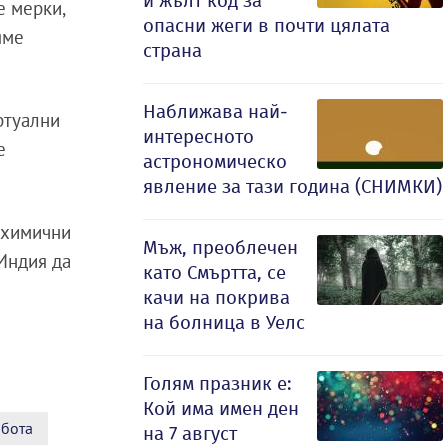
и жълт код за
е мерки,
опасни жеги в почти цялата
яме
страна
Наближава най-
ртуални
интересното
е
астрономическо
явление за тази година (СНИМКИ)
а химични
Мъж, преоблечен
 Индия да
като Смъртта, се
качи на покрива
на болница в Уелс
Голям празник е:
Кой има имен ден
абота
на 7 август