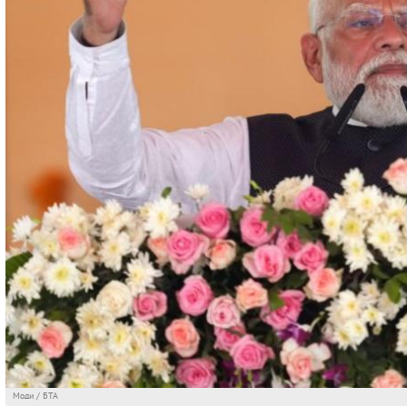
Моди / БТА