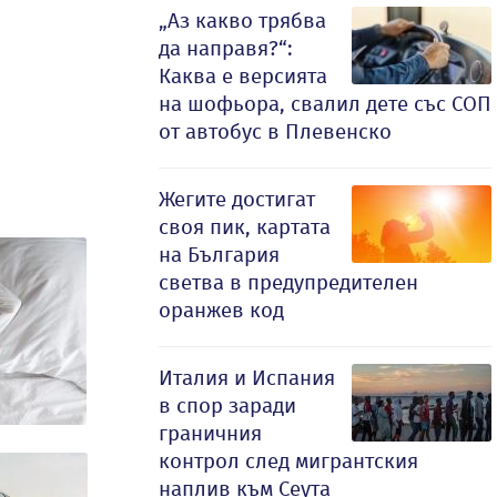
„Аз какво трябва
да направя?“:
Каква е версията
на шофьора, свалил дете със СОП
от автобус в Плевенско
Жегите достигат
своя пик, картата
на България
светва в предупредителен
оранжев код
Италия и Испания
в спор заради
граничния
контрол след мигрантския
наплив към Сеута