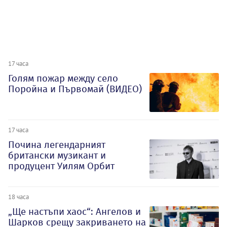
17 часа
Голям пожар между село
Поройна и Първомай (ВИДЕО)
17 часа
Почина легендарният
британски музикант и
продуцент Уилям Орбит
18 часа
„Ще настъпи хаос“: Ангелов и
Шарков срещу закриването на