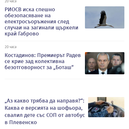
20 часа
РИОСВ иска спешно
обезопасяване на
електросъоръжения след
случаи на загинали щъркели
край Габрово
20 часа
Костадинов: Премиерът Радев
се крие зад колективна
безотговорност за „Боташ“
„Аз какво трябва да направя?“:
Каква е версията на шофьора,
свалил дете със СОП от автобус
в Плевенско