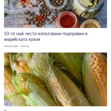
10-те най-често използвани подправки в
индийската кухня
MelomanBG - 10te.bg