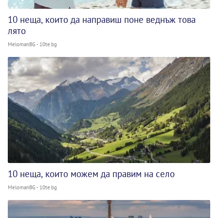
10 неща, които да направиш поне веднъж това
лято
MelomanBG - 10te.bg
10 неща, които можем да правим на село
MelomanBG - 10te.bg