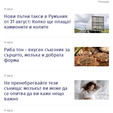
4 часа
Нови пътни такси в Румъния
от 31 август: Колко ще плащат
камионите и колите
4 часа
Риба тон - вкусен съюзник за
сърцето, мозъка и добрата
форма
4 часа
Не пренебрегвайте тези
сънища: мозъкът ви може да
се опитва да ви каже нещо
важно
4 часа