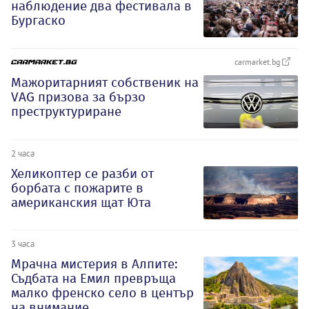
наблюдение два фестивала в
Бургаско
carmarket.bg
Мажоритарният собственик на
VAG призова за бързо
преструктуриране
2 часа
Хеликоптер се разби от
борбата с пожарите в
американския щат Юта
3 часа
Мрачна мистерия в Алпите:
Съдбата на Емил превръща
малко френско село в център
на внимание