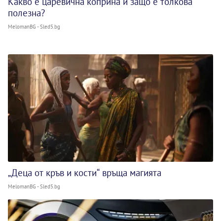
Какво е царевична коприна и защо е толкова
полезна?
MelomanBG - Sled5.bg
„Деца от кръв и кости“ връща магията
MelomanBG - Sled5.bg