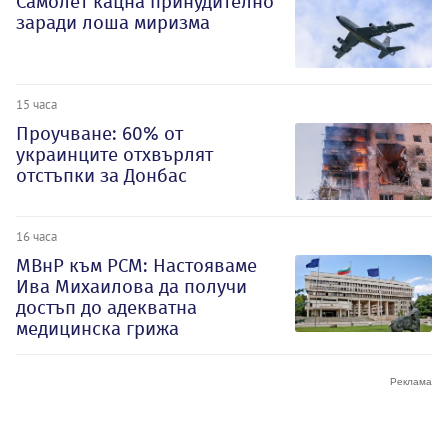
Самолет кацна принудително
заради лоша миризма
15 часа
Проучване: 60% от
украинците отхвърлят
отстъпки за Донбас
16 часа
МВнР към РСМ: Настояваме
Ива Михаилова да получи
достъп до адекватна
медицинска грижа