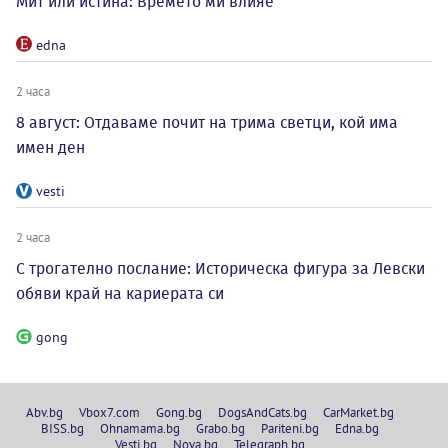
Мит или истина: Времето ми влияе
edna
2 часа
8 август: Отдаваме почит на трима светци, кой има
имен ден
vesti
2 часа
С трогателно послание: Историческа фигура за Левски
обяви край на кариерата си
gong
Abv.bg
Vbox7.com
Gong.bg
DogsAndCats.bg
CarMarket.bg
BISS.bg
Ohnamama.bg
Grabo.bg
Pariteni.bg
Edna.bg
Vesti.bg
Nova.bg
Telegraph.bg