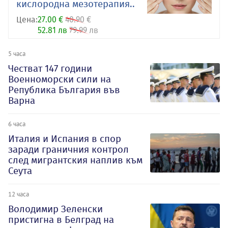
кислородна мезотерапия..
Цена:
27.00 €
40.90 €
52.81 лв
79.99 лв
5 часа
Честват 147 години
Военноморски сили на
Република България във
Варна
6 часа
Италия и Испания в спор
заради граничния контрол
след мигрантския наплив към
Сеута
12 часа
Володимир Зеленски
пристигна в Белград на