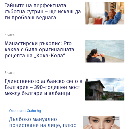
Тайните на перфектната
съботна сутрин – ще искаш да
ги пробваш веднага
5 часа
Манастирски ръкопис: Ето
каква е била оригиналната
рецепта на „Кока-Кола“
5 часа
Единственото албанско село в
България – 390-годишен мост
между българи и албанци
Оферта от Grabo.bg
Дълбоко мануално
почистване на лице, плюс