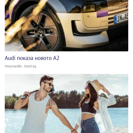
Audi показа новото A2
MelomanBG - Sled5.bg