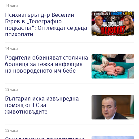
14 часа
Психиатърът д-р Веселин
Герев в „Телеграфно
подкастът“: Отглеждат се деца
психопати
14 часа
Родители обвиняват столична
болница за тежка инфекция
на новороденото им бебе
15 часа
България иска извънредна
помощ от ЕС за
животновъдите
15 часа