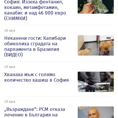
София: Иззеха фентанил,
кокаин, метамфетамин,
канабис и над 46 000 евро
(СНИМКИ)
18 часа
Неканени гости: Капибари
обиколиха сградата на
парламента в Бразилия
(ВИДЕО)
19 часа
Хванаха мъж с голямо
количество хашиш в София
19 часа
„Възраждане“: РСМ отказа
лечение в България на