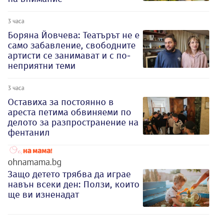
3 часа
Боряна Йовчева: Театърът не е
само забавление, свободните
артисти се занимават и с по-
неприятни теми
3 часа
Оставиха за постоянно в
ареста петима обвиняеми по
делото за разпространение на
фентанил
ohnamama.bg
Защо детето трябва да играе
навън всеки ден: Ползи, които
ще ви изненадат