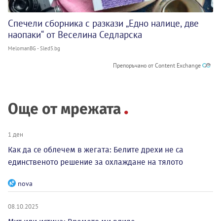
Спечели сборника с разкази „Едно налице, две
наопаки“ от Веселина Седларска
MelomanBG - Sled5.bg
Препоръчано от Content Exchange
Още от мрежата
1 ден
Как да се облечем в жегата: Белите дрехи не са
единственото решение за охлаждане на тялото
nova
08.10.2025