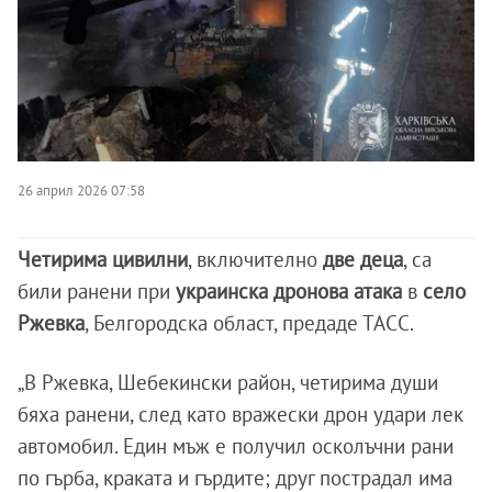
26 април 2026 07:58
Четирима цивилни
, включително
две деца
, са
били ранени при
украинска дронова атака
в
село
Ржевка
, Белгородска област, предаде ТАСС.
„В Ржевка, Шебекински район, четирима души
бяха ранени, след като вражески дрон удари лек
автомобил. Един мъж е получил осколъчни рани
по гърба, краката и гърдите; друг пострадал има