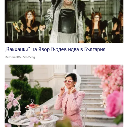
„Вакханки“ на Явор Гърдев идва в България
MelomanBG - Sled5.bg