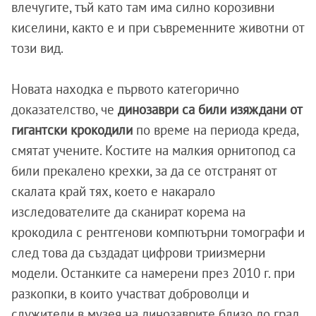
влечугите, тъй като там има силно корозивни
киселини, както е и при съвременните животни от
този вид.
Новата находка е първото категорично
доказателство, че
динозаври са били изяждани от
гигантски крокодили
по време на периода креда,
смятат учените. Костите на малкия орнитопод са
били прекалено крехки, за да се отстранят от
скалата край тях, което е накарало
изследователите да сканират корема на
крокодила с рентгенови компютърни томографи и
след това да създадат цифрови триизмерни
модели. Останките са намерени през 2010 г. при
разкопки, в които участват доброволци и
служители в музея на динозаврите близо до град