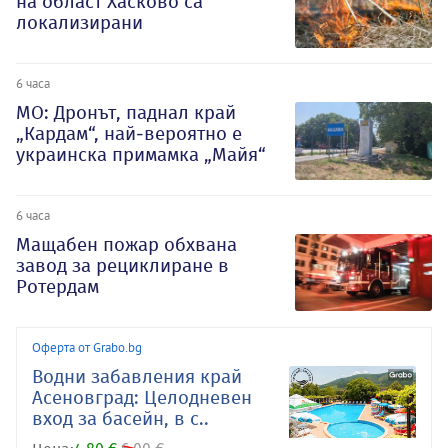
на област Хасково са
локализирани
6 часа
МО: Дронът, паднал край
„Кардам“, най-вероятно е
украинска примамка „Майя“
6 часа
Мащабен пожар обхвана
завод за рециклиране в
Ротердам
Оферта от Grabo.bg
Водни забавления край
Асеновград: Целодневен
вход за басейн, в с..