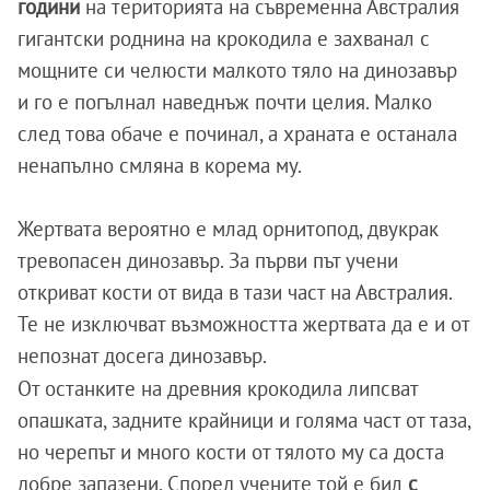
години
на територията на съвременна Австралия
гигантски роднина на крокодила е захванал с
мощните си челюсти малкото тяло на динозавър
и го е погълнал наведнъж почти целия. Малко
след това обаче е починал, а храната е останала
ненапълно смляна в корема му.
Жертвата вероятно е млад орнитопод, двукрак
тревопасен динозавър. За първи път учени
откриват кости от вида в тази част на Австралия.
Те не изключват възможността жертвата да е и от
непознат досега динозавър.
От останките на древния крокодила липсват
опашката, задните крайници и голяма част от таза,
но черепът и много кости от тялото му са доста
добре запазени.
Според учените той е бил
с