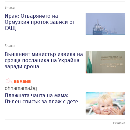
3 часа
Иран: Отварянето на
Ормузкия проток зависи от
САЩ
3 часа
Външният министър извика на
среща посланика на Украйна
заради дрона
ohnamama.bg
Плажната чанта на мама:
Пълен списък за плаж с дете