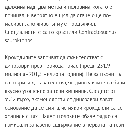
дължина над два метра и половина
, когато е
починал, и вероятно е щял да стане още по-
масивен, ако животът му е продължил.
Специалистите са го кръстили Confractosuchus
sauroktonos.
Крокодилите започват да съжителстват с
динозаври през периода триас (преди 251,9
милиона - 201,3 милиона години). Не за първи път
са открити доказателства, че динозаврите са били
вкусно угощение за тези хищници. Следите от
зъби върху вкаменелости от динозаври дават
основание да се смята, че някои крокодили са се
хранили с тях. Палеонтолозите обаче рядко са
намирали запазено съдържание в червата на тези