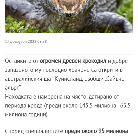
17 февруари 2022 09:38
Останките от
огромен древен крокодил
и добре
запазеното му последно хранене са открити в
австралийския щат Куинсланд, съобщи „Сайънс
алърт“.
Находката е намерена на място, датирано от
периода креда (преди около 145,5 милиона - 65,5
милиона години).
Според специалистите
преди около 95 милиона