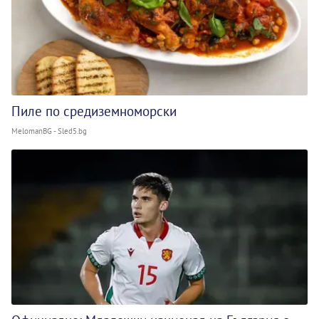
Пиле по средиземноморски
MelomanBG - Sled5.bg