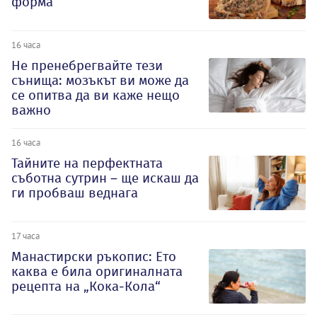
форма
16 часа
Не пренебрегвайте тези
сънища: мозъкът ви може да
се опитва да ви каже нещо
важно
16 часа
Тайните на перфектната
съботна сутрин – ще искаш да
ги пробваш веднага
17 часа
Манастирски ръкопис: Ето
каква е била оригиналната
рецепта на „Кока-Кола“