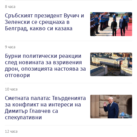
8 часа
Сръбският президент Вучич и
Зеленски се срещнаха в
Белград, какво си казаха
9 часа
Бурни политически реакции
след новината за взривения
дрон, опозицията настоява за
отговори
10 часа
Сметната палата: Твърденията
за конфликт на интереси на
Димитър Главчев са
спекулативни
12 часа