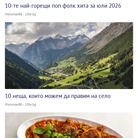
10-те най-горещи поп фолк хита за юли 2026
MelomanBG - 10te.bg
10 неща, които можем да правим на село
MelomanBG - 10te.bg