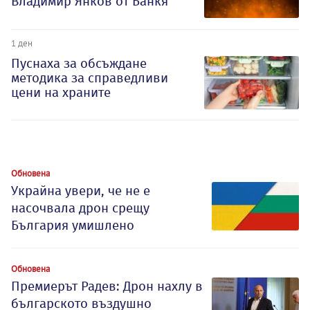
Владимир Янков от Банкя
1 ден
Пуснаха за обсъждане
методика за справедливи
цени на храните
Обновена
Украйна увери, че не е
насочвала дрон срещу
България умишлено
Обновена
Премиерът Радев: Дрон нахлу в
българското въздушно