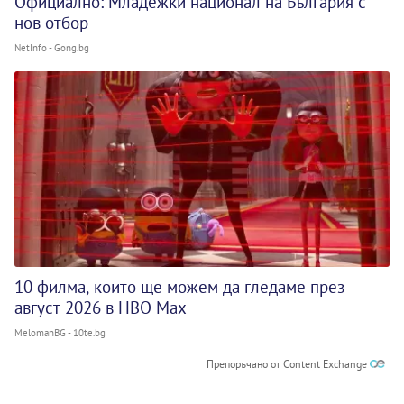
Официално: Младежки национал на България с
нов отбор
NetInfo - Gong.bg
10 филма, които ще можем да гледаме през
август 2026 в HBO Max
MelomanBG - 10te.bg
Препоръчано от Content Exchange