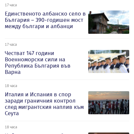
17 часа
Единственото албанско село в
България – 390-годишен мост
между българи и албанци
17 часа
Честват 147 години
Военноморски сили на
Република България във
Варна
18 часа
Италия и Испания в спор
заради граничния контрол
след мигрантския наплив към
Сеута
18 часа