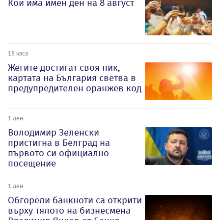
Кой има имен ден на 8 август
18 часа
Жегите достигат своя пик,
картата на България светва в
предупредителен оранжев код
1 ден
Володимир Зеленски
пристигна в Белград на
първото си официално
посещение
1 ден
Обгорели банкноти са открити
върху тялото на бизнесмена