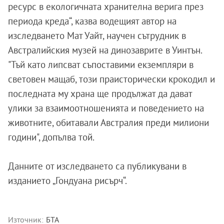
ресурс в екологичната хранителна верига през
периода креда“, казва водещият автор на
изследването Мат Уайт, научен сътрудник в
Австралийския музей на динозаврите в Уинтън.
"Тъй като липсват съпоставими екземпляри в
световен мащаб, този праисторически крокодил и
последната му храна ще продължат да дават
улики за взаимоотношенията и поведението на
животните, обитавали Австралия преди милиони
години", допълва той.
Данните от изследването са публикувани в
изданието „Гондуана рисърч“.
Източник:
БТА