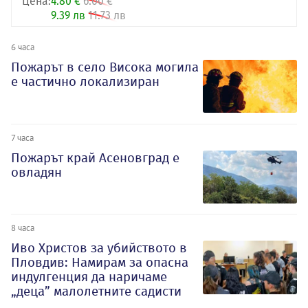
Цена:
4.80 €
6.00 €
9.39 лв
11.73 лв
6 часа
Пожарът в село Висока могила
е частично локализиран
7 часа
Пожарът край Асеновград е
овладян
8 часа
Иво Христов за убийството в
Пловдив: Намирам за опасна
индулгенция да наричаме
„деца” малолетните садисти