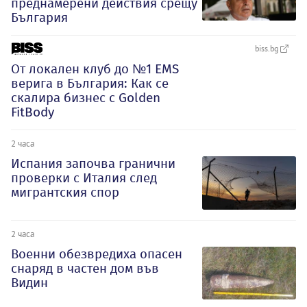
преднамерени действия срещу
България
biss.bg
От локален клуб до №1 EMS
верига в България: Как се
скалира бизнес с Golden
FitBody
2 часа
Испания започва гранични
проверки с Италия след
мигрантския спор
2 часа
Военни обезвредиха опасен
снаряд в частен дом във
Видин