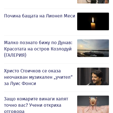
Почина бащата на Лионел Меси
Малко познато бижу по Дунав:
Красотата на остров Козлодуй
(ГАЛЕРИЯ)
Христо Стоичков се оказа
неочакван музикален „учител“
за Луис Фонси
Защо комарите винаги хапят
точно вас? Учени откриха
отговора