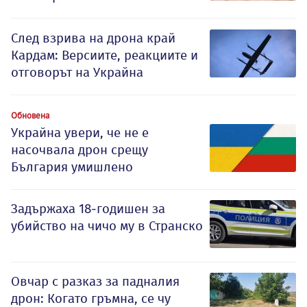
След взрива на дрона край
Кардам: Версиите, реакциите и
отговорът на Украйна
Обновена
Украйна увери, че не е
насочвала дрон срещу
България умишлено
Задържаха 18-годишен за
убийство на чичо му в Странско
Овчар с разказ за падналия
дрон: Когато гръмна, се чу