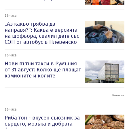
16 часа
„Аз какво трябва да
направя?“: Каква е версията
на шофьора, свалил дете със
СОП от автобус в Плевенско
16 часа
Нови пътни такси в Румъния
от 31 август: Колко ще плащат
камионите и колите
16 часа
Риба тон - вкусен съюзник за
сърцето, мозъка и добрата