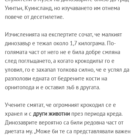
Уинтън, Куинсланд, но изучаването им отнема
повече от десетилетие.
Изчисленията на експертите сочат, че малкият
динозавър е тежал около 1,7 килограма. По-
голямата част от него не е била добре смляна
след поглъщането, а когато крокодилът го е
уловил, го е захапал толкова силно, че е успял да
разполови едната от бедрените кости на
орнитопода и е оставил зъб в другата.
Учените смятат, че огромният крокодил се е
хранел и с
други животни
през периода креда.
Динозаврите вероятно са били редовна част от
диетата му. „Може би те са представлявали важен