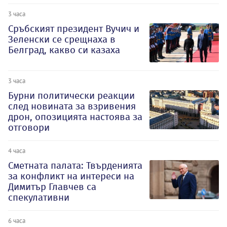
3 часа
Сръбският президент Вучич и
Зеленски се срещнаха в
Белград, какво си казаха
3 часа
Бурни политически реакции
след новината за взривения
дрон, опозицията настоява за
отговори
4 часа
Сметната палата: Твърденията
за конфликт на интереси на
Димитър Главчев са
спекулативни
6 часа