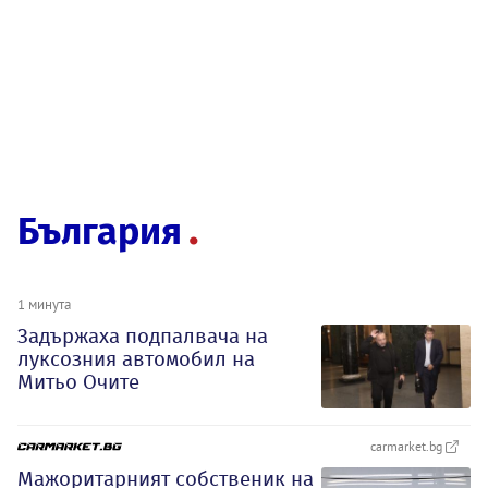
България
1 минута
Задържаха подпалвача на
луксозния автомобил на
Митьо Очите
carmarket.bg
Мажоритарният собственик на