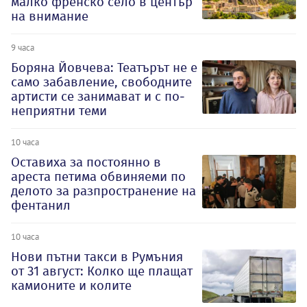
малко френско село в център
на внимание
9 часа
Боряна Йовчева: Театърът не е
само забавление, свободните
артисти се занимават и с по-
неприятни теми
10 часа
Оставиха за постоянно в
ареста петима обвиняеми по
делото за разпространение на
фентанил
10 часа
Нови пътни такси в Румъния
от 31 август: Колко ще плащат
камионите и колите