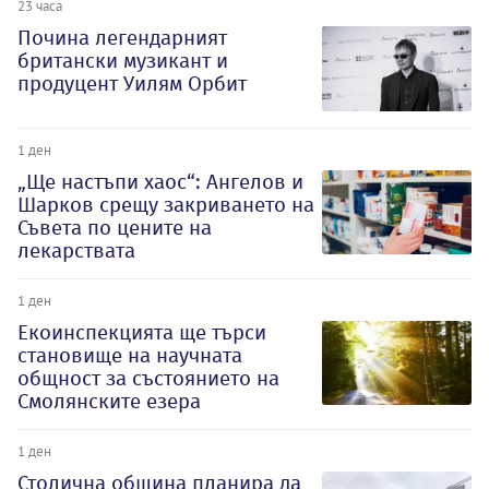
23 часа
Почина легендарният
британски музикант и
продуцент Уилям Орбит
1 ден
„Ще настъпи хаос“: Ангелов и
Шарков срещу закриването на
Съвета по цените на
лекарствата
1 ден
Екоинспекцията ще търси
становище на научната
общност за състоянието на
Смолянските езера
1 ден
Столична община планира да