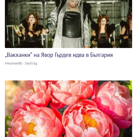
„Вакханки“ на Явор Гърдев идва в България
MelomanBG - Sled5.bg