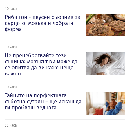
10 часа
Риба тон - вкусен съюзник за
сърцето, мозъка и добрата
форма
10 часа
Не пренебрегвайте тези
сънища: мозъкът ви може да
се опитва да ви каже нещо
важно
10 часа
Тайните на перфектната
съботна сутрин – ще искаш да
ги пробваш веднага
11 часа