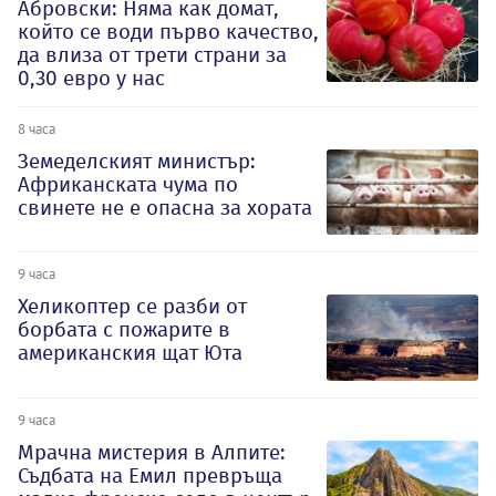
Абровски: Няма как домат,
който се води първо качество,
да влиза от трети страни за
0,30 евро у нас
8 часа
Земеделският министър:
Африканската чума по
свинете не е опасна за хората
9 часа
Хеликоптер се разби от
борбата с пожарите в
американския щат Юта
9 часа
Мрачна мистерия в Алпите:
Съдбата на Емил превръща