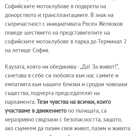
Софийските мотоклубове в подкрепа на
донорството и трансплантациите. В знак на
съпричастност с инициативата Росен Желязков
поведе шествието на представителите на
софийските мотоклубове в парка до Терминал 2
на летище София.
Каузата, която ни обединява - „Да! За живот!“,
съчетава в себе си любовта към нас самите и
емпатията към нашите близки и сродни човешки
същества, подчерта председателят на
парламента.
Тези чувства на всички, които
участваме в движението
по пътищата, са
неразривно свързани с безопасността, защото,
ако съумеем да пазим своя живот, пазим и живота