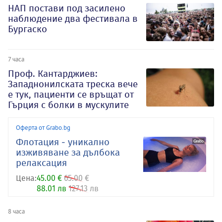
НАП постави под засилено
наблюдение два фестивала в
Бургаско
7 часа
Проф. Кантарджиев:
Западнонилската треска вече
е тук, пациенти се връщат от
Гърция с болки в мускулите
Оферта от Grabo.bg
Флотация - уникално
изживяване за дълбока
релаксация
Цена:
45.00 €
65.00 €
88.01 лв
127.13 лв
8 часа