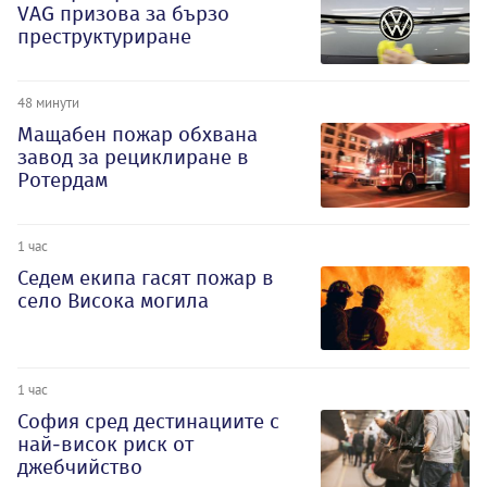
VAG призова за бързо
преструктуриране
48 минути
Мащабен пожар обхвана
завод за рециклиране в
Ротердам
1 час
Седем екипа гасят пожар в
село Висока могила
1 час
София сред дестинациите с
най-висок риск от
джебчийство