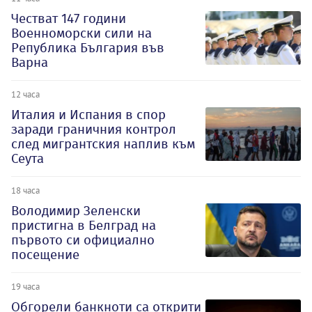
Честват 147 години
Военноморски сили на
Република България във
Варна
12 часа
Италия и Испания в спор
заради граничния контрол
след мигрантския наплив към
Сеута
18 часа
Володимир Зеленски
пристигна в Белград на
първото си официално
посещение
19 часа
Обгорели банкноти са открити