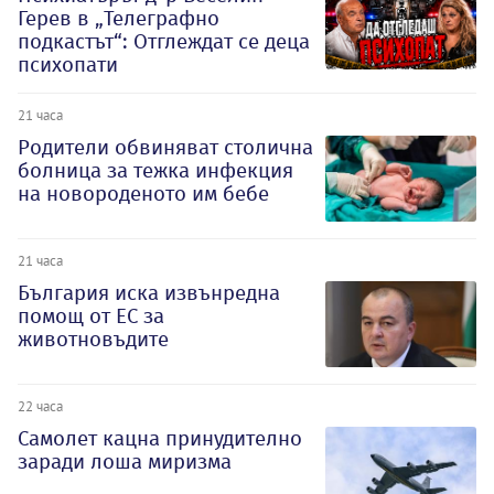
Герев в „Телеграфно
подкастът“: Отглеждат се деца
психопати
21 часа
Родители обвиняват столична
болница за тежка инфекция
на новороденото им бебе
21 часа
България иска извънредна
помощ от ЕС за
животновъдите
22 часа
Самолет кацна принудително
заради лоша миризма