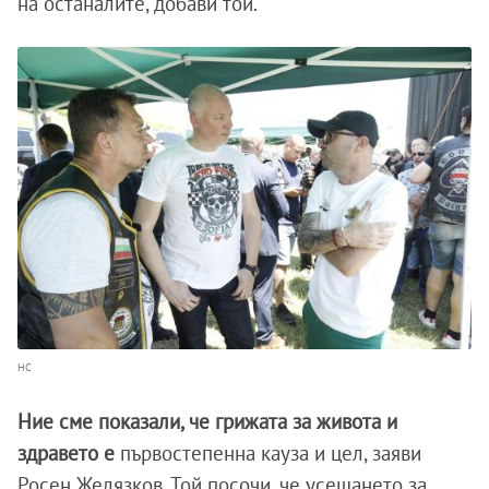
на останалите, добави той.
НС
Ние сме показали, че грижата за живота и
здравето е
първостепенна кауза и цел, заяви
Росен Желязков. Той посочи, че усещането за