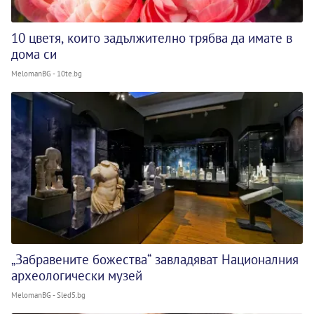
10 цветя, които задължително трябва да имате в
дома си
MelomanBG - 10te.bg
„Забравените божества“ завладяват Националния
археологически музей
MelomanBG - Sled5.bg