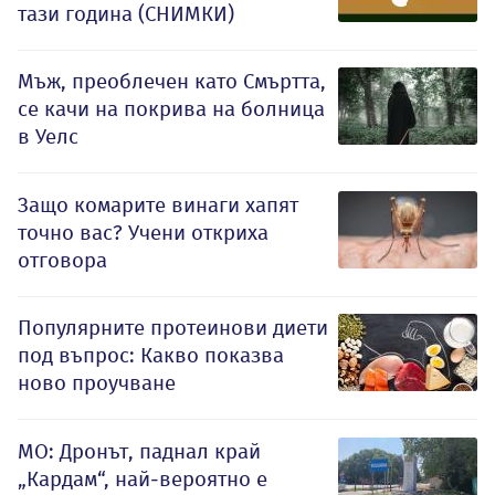
тази година (СНИМКИ)
Мъж, преоблечен като Смъртта,
се качи на покрива на болница
в Уелс
Защо комарите винаги хапят
точно вас? Учени откриха
отговора
Популярните протеинови диети
под въпрос: Какво показва
ново проучване
МО: Дронът, паднал край
„Кардам“, най-вероятно е