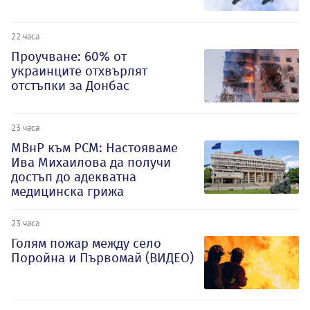
22 часа
Проучване: 60% от
украинците отхвърлят
отстъпки за Донбас
23 часа
МВнР към РСМ: Настояваме
Ива Михаилова да получи
достъп до адекватна
медицинска грижа
23 часа
Голям пожар между село
Поройна и Първомай (ВИДЕО)