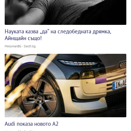
Науката казва „да“ на следобедната дрямка,
Айнщайн също!
MelomanBG - Sled5.bg
Audi показа новото A2