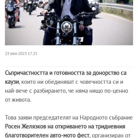
23 юни 2023 17:25
Съпричастността и готовността за донорство са
каузи
, които ни обединяват с човечността си и
най-вече с разбирането, че няма нищо по-ценно
от живота.
Това заяви председателят на Народното събрание
Росен Желязков на откриването на тридневния
благотворителен авто-мото фест
, организиран от