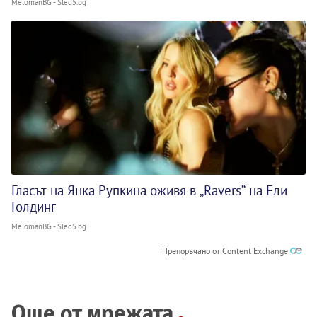
MelomanBG - Sled5.bg
Гласът на Янка Рупкина оживя в „Ravers“ на Ели
Голдинг
MelomanBG - Sled5.bg
Препоръчано от Content Exchange
Още от мрежата