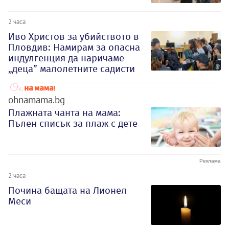
2 часа
Иво Христов за убийството в
Пловдив: Намирам за опасна
индулгенция да наричаме
„деца” малолетните садисти
ohnamama.bg
Плажната чанта на мама:
Пълен списък за плаж с дете
2 часа
Почина бащата на Лионел
Меси