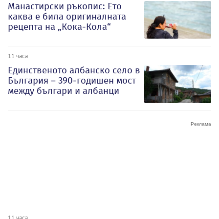
Манастирски ръкопис: Ето
каква е била оригиналната
рецепта на „Кока-Кола“
11 часа
Единственото албанско село в
България – 390-годишен мост
между българи и албанци
11 часа