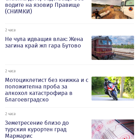
водите на язовир Правище
(СНИМКИ)
2 часа
Не чула идващия влак: Жена
загина край жп гара Бутово
2 часа
Мотоциклетист без книжка и с
положителна проба за
алкохол катастрофира в
Благоевградско
2 часа
Земетресение близо до
турския курортен град
Мармарис