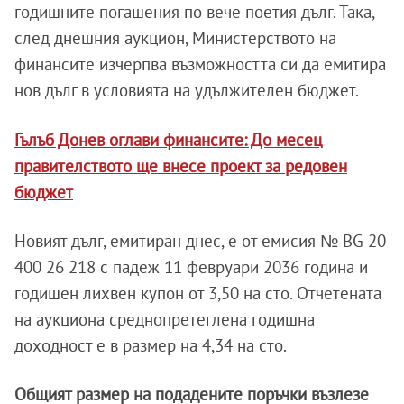
годишните погашения по вече поетия дълг. Така,
след днешния аукцион, Министерството на
финансите изчерпва възможността си да емитира
нов дълг в условията на удължителен бюджет.
Гълъб Донев оглави финансите: До месец
правителството ще внесе проект за редовен
бюджет
Новият дълг, емитиран днес, е от емисия № BG 20
400 26 218 с падеж 11 февруари 2036 година и
годишен лихвен купон от 3,50 на сто. Отчетената
на аукциона среднопретеглена годишна
доходност e в размер на 4,34 на сто.
Общият размер на подадените поръчки възлезе