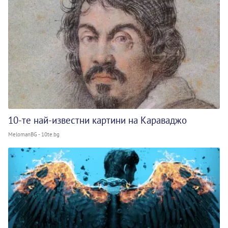
10-те най-известни картини на Караваджо
MelomanBG - 10te.bg