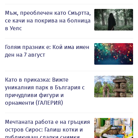
Мъж, преоблечен като Смъртта,
се качи на покрива на болница
в Уелс
Голям празник е: Кой има имен
ден на 7 август
Като в приказка: Вижте
уникалния парк в България с
причудливи фигури и
орнаменти (ГАЛЕРИЯ)
Мечтаната работа е на гръцкия
остров Сирос: Галиш котки и
публикуваш сладки снимки