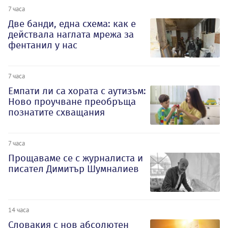
7 часа
Две банди, една схема: как е
действала наглата мрежа за
фентанил у нас
7 часа
Емпати ли са хората с аутизъм:
Ново проучване преобръща
познатите схващания
7 часа
Прощаваме се с журналиста и
писател Димитър Шумналиев
14 часа
Словакия с нов абсолютен