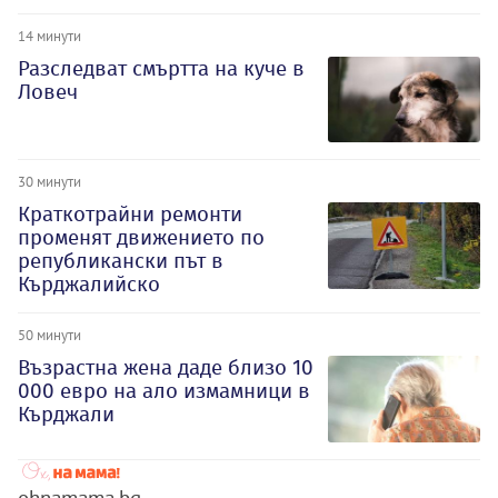
14 минути
Разследват смъртта на куче в
Ловеч
30 минути
Краткотрайни ремонти
променят движението по
републикански път в
Кърджалийско
50 минути
Възрастна жена даде близо 10
000 евро на ало измамници в
Кърджали