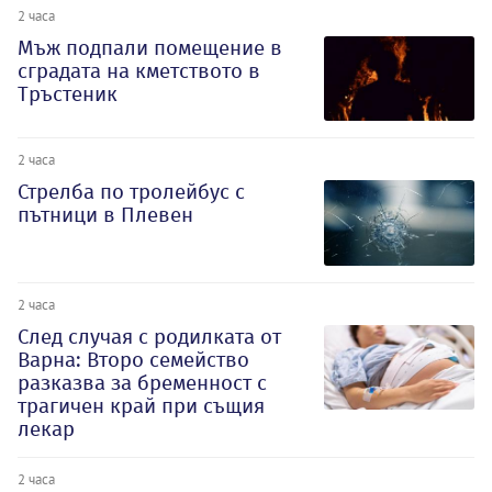
2 часа
Мъж подпали помещение в
сградата на кметството в
Тръстеник
2 часа
Стрелба по тролейбус с
пътници в Плевен
2 часа
След случая с родилката от
Варна: Второ семейство
разказва за бременност с
трагичен край при същия
лекар
2 часа