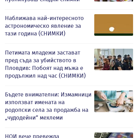
Наближава най-интересното
астрономическо явление за
тази година (СНИМКИ)
Петимата младежи застават
пред съда за убийството в
Пловдив: Побоят над мъжа е
продължил над час (СНИМКИ)
Бъдете внимателни: Измамници
използват имената на
родопски села за продажба на
„чудодейни“ мехлеми
НОИ вече превежда