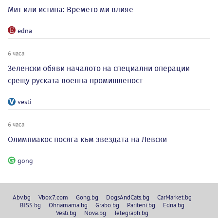
Мит или истина: Времето ми влияе
edna
6 часа
Зеленски обяви началото на специални операции
срещу руската военна промишленост
vesti
6 часа
Олимпиакос посяга към звездата на Левски
gong
Abv.bg
Vbox7.com
Gong.bg
DogsAndCats.bg
CarMarket.bg
BISS.bg
Ohnamama.bg
Grabo.bg
Pariteni.bg
Edna.bg
Vesti.bg
Nova.bg
Telegraph.bg