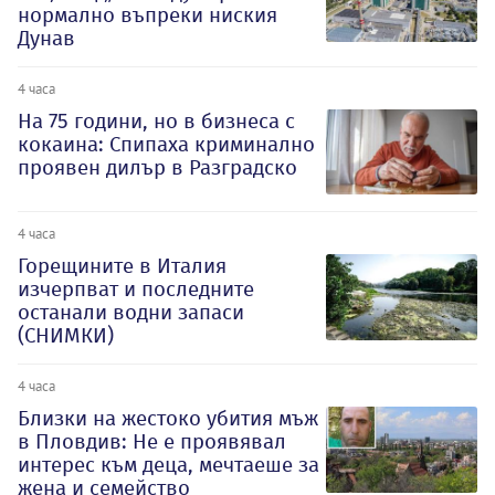
нормално въпреки ниския
Дунав
4 часа
На 75 години, но в бизнеса с
кокаина: Спипаха криминално
проявен дилър в Разградско
4 часа
Горещините в Италия
изчерпват и последните
останали водни запаси
(СНИМКИ)
4 часа
Близки на жестоко убития мъж
в Пловдив: Не е проявявал
интерес към деца, мечтаеше за
жена и семейство