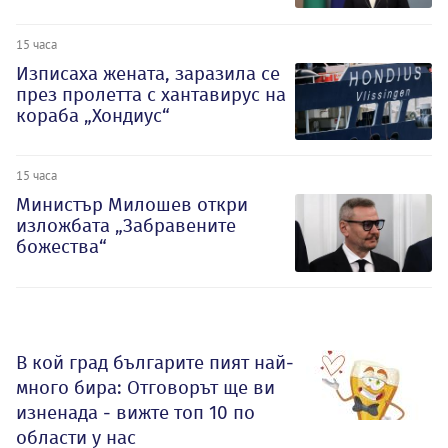
15 часа
Изписаха жената, заразила се
през пролетта с хантавирус на
кораба „Хондиус“
15 часа
Министър Милошев откри
изложбата „Забравените
божества“
В кой град българите пият най-
много бира: Отговорът ще ви
изненада - вижте топ 10 по
области у нас