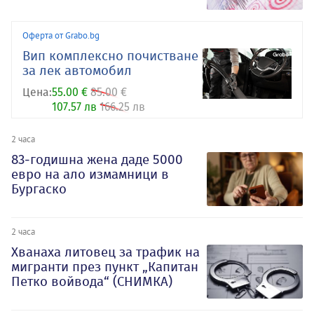
Оферта от Grabo.bg
Вип комплексно почистване
за лек автомобил
Цена:
55.00 €
85.00 €
107.57 лв
166.25 лв
2 часа
83-годишна жена даде 5000
евро на ало измамници в
Бургаско
2 часа
Хванаха литовец за трафик на
мигранти през пункт „Капитан
Петко войвода“ (СНИМКА)