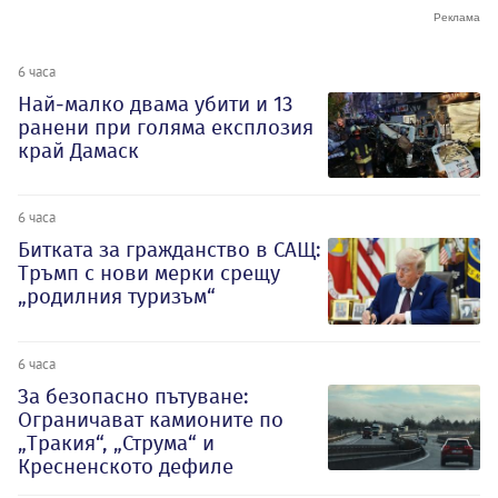
6 часа
Най-малко двама убити и 13
ранени при голяма експлозия
край Дамаск
6 часа
Битката за гражданство в САЩ:
Тръмп с нови мерки срещу
„родилния туризъм“
6 часа
За безопасно пътуване:
Ограничават камионите по
„Тракия“, „Струма“ и
Кресненското дефиле