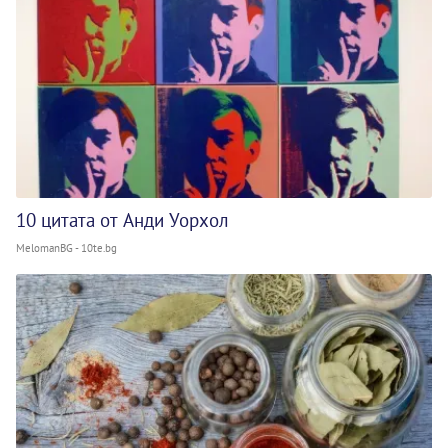
10 цитата от Анди Уорхол
MelomanBG - 10te.bg