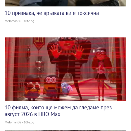
10 признака, че връзката ви е токсична
MelomanBG - 10te.bg
10 филма, които ще можем да гледаме през
август 2026 в HBO Max
MelomanBG - 10te.bg