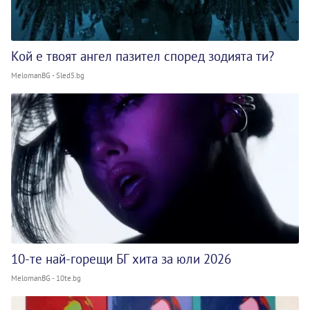
Кой е твоят ангел пазител според зодията ти?
MelomanBG - Sled5.bg
10-те най-горещи БГ хита за юли 2026
MelomanBG - 10te.bg