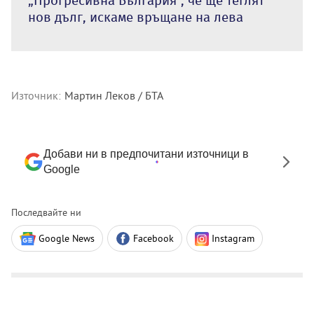
„Прогресивна България“, че ще теглят
нов дълг, искаме връщане на лева
Източник:
Мартин Леков / БТА
Добави ни в предпочитани източници в
Google
Последвайте ни
Google News
Facebook
Instagram