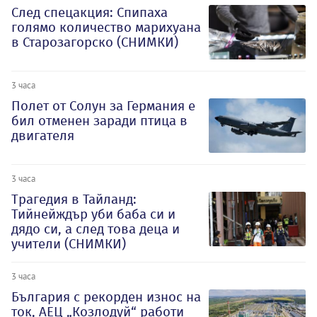
След спецакция: Спипаха
голямо количество марихуана
в Старозагорско (СНИМКИ)
3 часа
Полет от Солун за Германия е
бил отменен заради птица в
двигателя
3 часа
Трагедия в Тайланд:
Тийнейждър уби баба си и
дядо си, а след това деца и
учители (СНИМКИ)
3 часа
България с рекорден износ на
ток, АЕЦ „Козлодуй“ работи