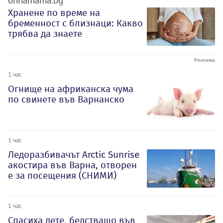
ohnamama.bg
Хранене по време на
бременност с близнаци: Какво
трябва да знаете
1 час
Огнище на африканска чума
по свинете във Варнанско
1 час
Ледоразбивачът Arctic Sunrise
акостира във Варна, отворен
е за посещения (СНИМИ)
1 час
Спасиха дете, бедстващо във