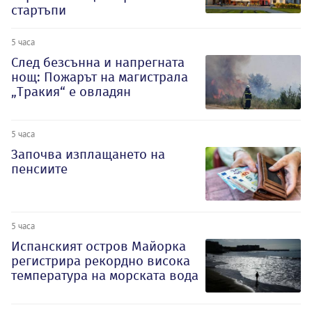
стартъпи
5 часа
След безсънна и напрегната
нощ: Пожарът на магистрала
„Тракия“ е овладян
5 часа
Започва изплащането на
пенсиите
5 часа
Испанският остров Майорка
регистрира рекордно висока
температура на морската вода