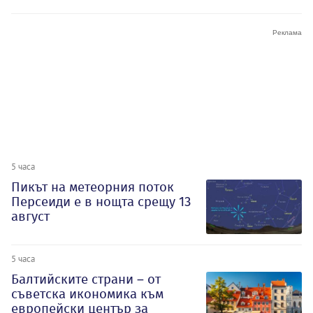
5 часа
Пикът на метеорния поток
Персеиди е в нощта срещу 13
август
5 часа
Балтийските страни – от
съветска икономика към
европейски център за