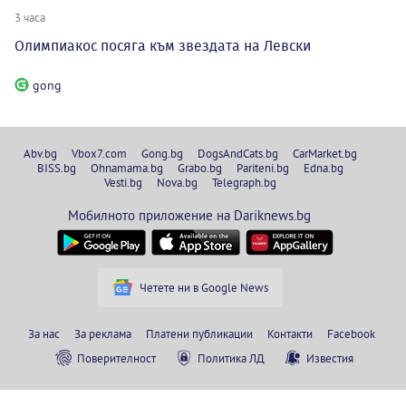
3 часа
Олимпиакос посяга към звездата на Левски
gong
Abv.bg
Vbox7.com
Gong.bg
DogsAndCats.bg
CarMarket.bg
BISS.bg
Ohnamama.bg
Grabo.bg
Pariteni.bg
Edna.bg
Vesti.bg
Nova.bg
Telegraph.bg
Мобилното приложение на Dariknews.bg
Четете ни в Google News
За нас
За реклама
Платени публикации
Контакти
Facebook
Поверителност
Политика ЛД
Известия