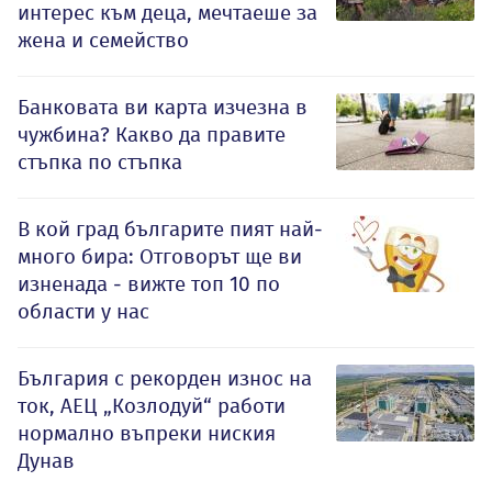
интерес към деца, мечтаеше за
жена и семейство
Банковата ви карта изчезна в
чужбина? Какво да правите
стъпка по стъпка
В кой град българите пият най-
много бира: Отговорът ще ви
изненада - вижте топ 10 по
области у нас
България с рекорден износ на
ток, АЕЦ „Козлодуй“ работи
нормално въпреки ниския
Дунав