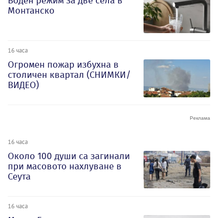
Воден режим за две села в
Монтанско
16 часа
Огромен пожар избухна в
столичен квартал (СНИМКИ/
ВИДЕО)
16 часа
Около 100 души са загинали
при масовото нахлуване в
Сеута
16 часа