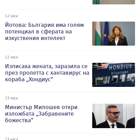
12 часа
Йотова: България има голям
потенциал в сферата на
изкуствения интелект
12 часа
Изписаха жената, заразила се
през пролетта с хантавирус на
кораба „Хондиус“
13 часа
Министър Милошев откри
изложбата „Забравените
божества“
13 часа