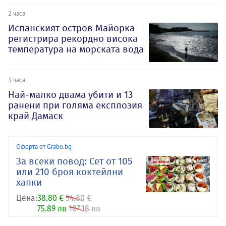
2 часа
Испанският остров Майорка
регистрира рекордно висока
температура на морската вода
3 часа
Най-малко двама убити и 13
ранени при голяма експлозия
край Дамаск
Оферта от Grabo.bg
За всеки повод: Сет от 105
или 210 броя коктейлни
хапки
Цена:
38.80 €
54.80 €
75.89 лв
107.18 лв