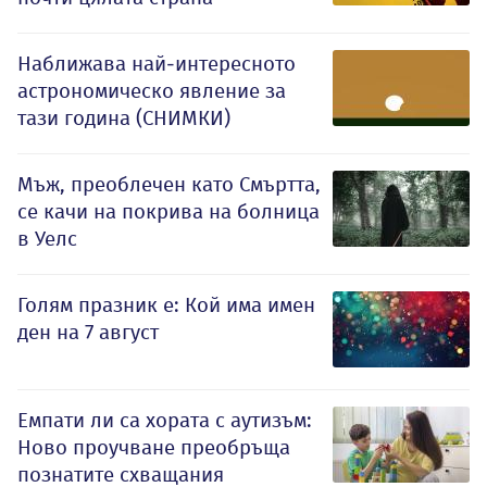
Наближава най-интересното
астрономическо явление за
тази година (СНИМКИ)
Мъж, преоблечен като Смъртта,
се качи на покрива на болница
в Уелс
Голям празник е: Кой има имен
ден на 7 август
Емпати ли са хората с аутизъм:
Ново проучване преобръща
познатите схващания