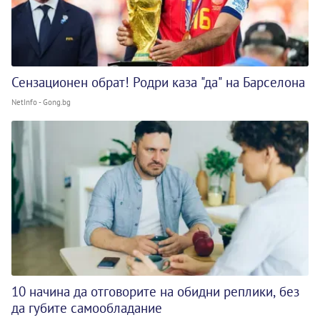
Сензационен обрат! Родри каза "да" на Барселона
NetInfo - Gong.bg
10 начина да отговорите на обидни реплики, без
да губите самообладание