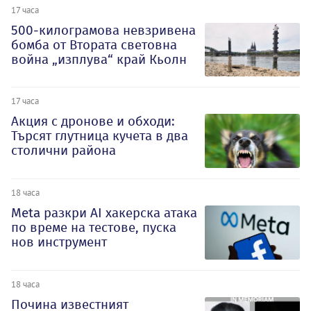
17 часа
500-килограмова невзривена
бомба от Втората световна
война „изплува“ край Кьолн
17 часа
Акция с дронове и обходи:
Търсят глутница кучета в два
столични района
18 часа
Meta разкри AI хакерска атака
по време на тестове, пуска
нов инструмент
18 часа
Почина известният