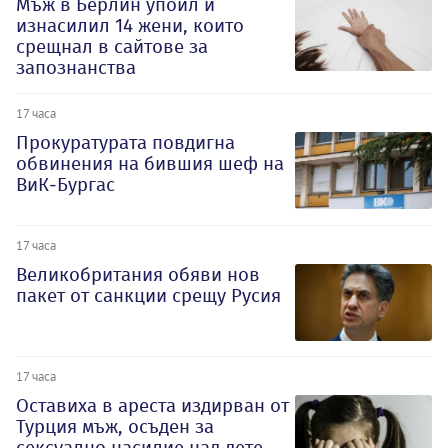
Мъж в Берлин упоил и
изнасилил 14 жени, които
срещнал в сайтове за
запознанства
17 часа
Прокуратурата повдигна
обвинения на бившия шеф на
ВиК-Бургас
17 часа
Великобритания обяви нов
пакет от санкции срещу Русия
17 часа
Оставиха в ареста издирван от
Турция мъж, осъден за
сексуално насилие над дете