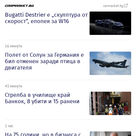
carmarket.bg
Bugatti Destrier е „скулптура от
скорост“, епопея за W16
16 минути
Полет от Солун за Германия е
бил отменен заради птица в
двигателя
43 минути
Стрелба в училище край
Банкок, 8 убити и 15 ранени
1 час
На 75 години, но в бизнеса с