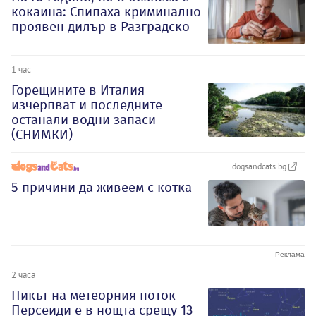
кокаина: Спипаха криминално
проявен дилър в Разградско
1 час
Горещините в Италия
изчерпват и последните
останали водни запаси
(СНИМКИ)
dogsandcats.bg
5 причини да живеем с котка
2 часа
Пикът на метеорния поток
Персеиди е в нощта срещу 13