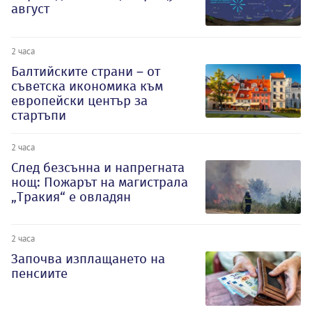
август
2 часа
Балтийските страни – от
съветска икономика към
европейски център за
стартъпи
2 часа
След безсънна и напрегната
нощ: Пожарът на магистрала
„Тракия“ е овладян
2 часа
Започва изплащането на
пенсиите