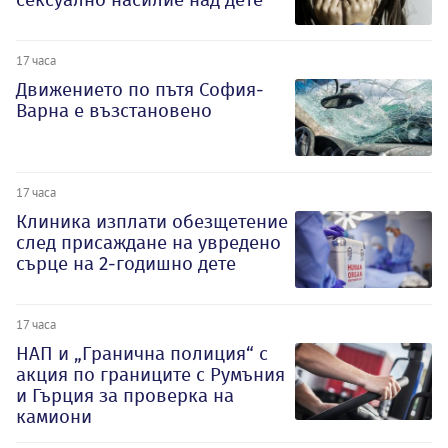
17 часа
Движението по пътя София-
Варна е възстановено
17 часа
Клиника изплати обезщетение
след присаждане на увредено
сърце на 2-годишно дете
17 часа
НАП и „Гранична полиция“ с
акция по границите с Румъния
и Гърция за проверка на
камиони