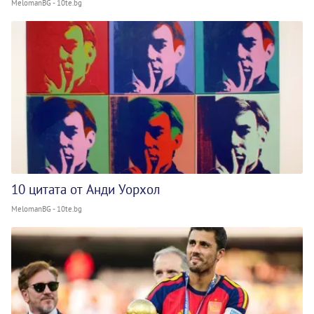
MelomanBG - 10te.bg
10 цитата от Анди Уорхол
MelomanBG - 10te.bg