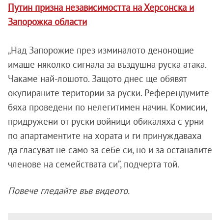
Путин призна независимостта на Херсонска и
Запорожка области
„Над Запорожие през изминалото денонощие
имаше няколко сигнала за въздушна руска атака.
Чакаме най-лошото. Защото днес ще обявят
окупираните територии за руски. Референдумите
бяха проведени по нелегитимен начин. Комисии,
придружени от руски войници обикаляха с урни
по апартаментите на хората и ги принуждаваха
да гласуват не само за себе си, но и за останалите
членове на семействата си”, подчерта той.
Повече гледайте във видеото.