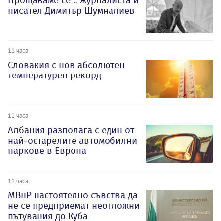
Прощаваме се с журналиста и
писател Димитър Шумналиев
11 часа
Словакия с нов абсолютен
температурен рекорд
11 часа
Албания разполага с един от
най-остарелите автомобилни
паркове в Европа
11 часа
МВнР настоятелно съветва да
не се предприемат неотложни
пътувания до Куба