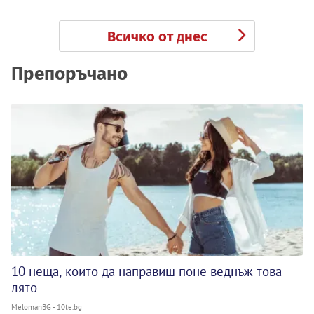
Всичко от днес
Препоръчано
10 неща, които да направиш поне веднъж това
лято
MelomanBG - 10te.bg