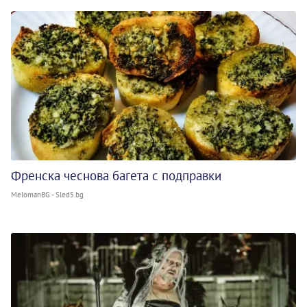
Френска чеснова багета с подправки
MelomanBG - Sled5.bg