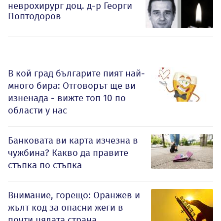
неврохирург доц. д-р Георги
Поптодоров
В кой град българите пият най-
много бира: Отговорът ще ви
изненада - вижте топ 10 по
области у нас
Банковата ви карта изчезна в
чужбина? Какво да правите
стъпка по стъпка
Внимание, горещо: Оранжев и
жълт код за опасни жеги в
почти цялата страна