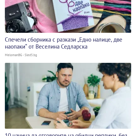
Спечели сборника с разкази „Едно налице, две
наопаки“ от Веселина Седларска
MelomanBG - Sled5.bg
10 начина да отговорите на обидни реплики, без