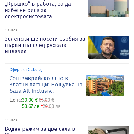
„Кръшко“ в работа, за да
избегне риск за
електросистемата
10 часа
Зеленски ще посети Сърбия за
първи път след руската
инвазия
Оферта от Grabo.bg
Септемврийско лято в
Златни пясъци: Нощувка на
база All Inclusiv..
Цена:
30.00 €
66.00 €
58.67 лв
129.08 лв
11 часа
Воден режим за две села в