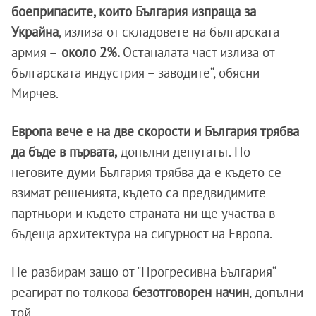
боеприпасите, които България изпраща за
Украйна
, излиза от складовете на българската
армия –
около 2%.
Останалата част излиза от
българската индустрия – заводите“, обясни
Мирчев.
Европа вече е на две скорости и България трябва
да бъде в първата,
допълни депутатът. По
неговите думи България трябва да е където се
взимат решенията, където са предвидимите
партньори и където страната ни ще участва в
бъдеща архитектура на сигурност на Европа.
Не разбирам защо от "Прогресивна България“
реагират по толкова
безотговорен начин
, допълни
той.