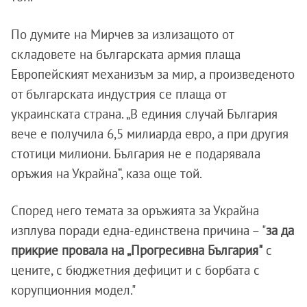
По думите на Мирчев за излизащото от
складовете на българската армия плаща
Европейският механизъм за мир, а произведеното
от българската индустрия се плаща от
украинската страна. „В единия случай България
вече е получила 6,5 милиарда евро, а при другия
стотици милиони. България не е подарявала
оръжия на Украйна“, каза още той.
Според него темата за оръжията за Украйна
изплува поради една-единствена причина – "
за да
прикрие провала на „Прогресивна България"
с
цените, с бюджетния дефицит и с борбата с
корупционния модел."