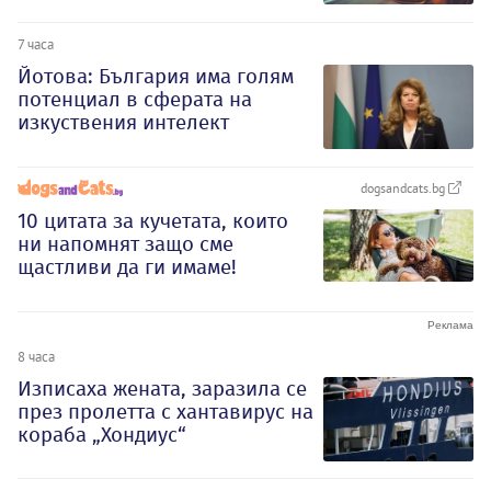
7 часа
Йотова: България има голям
потенциал в сферата на
изкуствения интелект
dogsandcats.bg
10 цитата за кучетата, които
ни напомнят защо сме
щастливи да ги имаме!
8 часа
Изписаха жената, заразила се
през пролетта с хантавирус на
кораба „Хондиус“