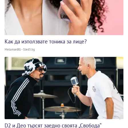
Как да използвате тоника за лице?
MelomanBG - Sled5.bg
D2 и Део търсят заедно своята „Свобода“