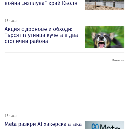
война „изплува“ край Кьолн
13 часа
Акция с дронове и обходи:
Търсят глутница кучета в два
столични района
13 часа
Meta разкри AI хакерска атака