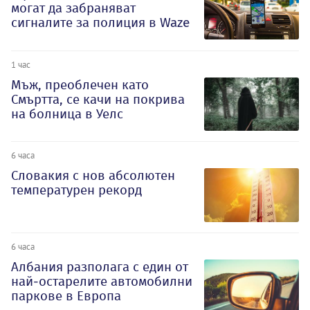
могат да забраняват
сигналите за полиция в Waze
1 час
Мъж, преоблечен като
Смъртта, се качи на покрива
на болница в Уелс
6 часа
Словакия с нов абсолютен
температурен рекорд
6 часа
Албания разполага с един от
най-остарелите автомобилни
паркове в Европа