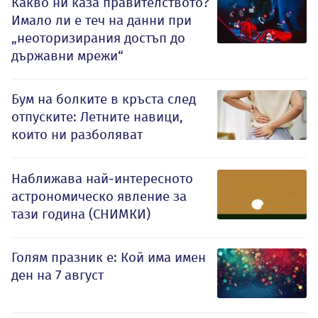
Какво ни каза правителството?
Имало ли е теч на данни при
„неоторизирания достъп до
държавни мрежи“
Бум на болките в кръста след
отпуските: Летните навици,
които ни разболяват
Наближава най-интересното
астрономическо явление за
тази година (СНИМКИ)
Голям празник е: Кой има имен
ден на 7 август