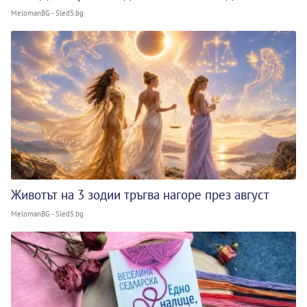
MelomanBG - Sled5.bg
Животът на 3 зодии тръгва нагоре през август
MelomanBG - Sled5.bg