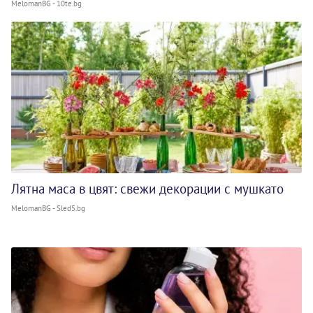
MelomanBG - 10te.bg
Лятна маса в цвят: свежи декорации с мушкато
MelomanBG - Sled5.bg