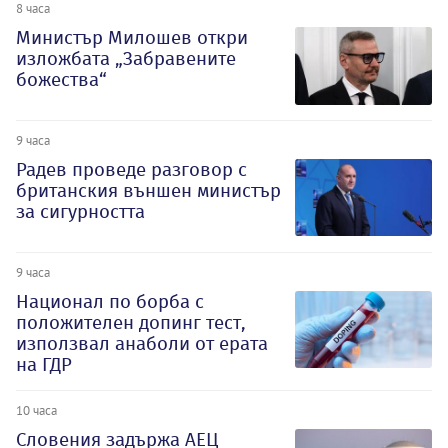
8 часа
Министър Милошев откри
изложбата „Забравените
божества“
9 часа
Радев проведе разговор с
британския външен министър
за сигурността
9 часа
Национал по борба с
положителен допинг тест,
използвал анаболи от ерата
на ГДР
10 часа
Словения задържа АЕЦ