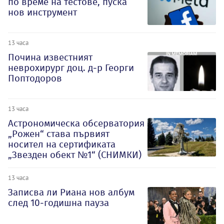
по време на тестове, пуска
нов инструмент
13 часа
Почина известният
неврохирург доц. д-р Георги
Поптодоров
13 часа
Астрономическа обсерватория
„Рожен“ става първият
носител на сертификата
„Звезден обект №1“ (СНИМКИ)
13 часа
Записва ли Риана нов албум
след 10-годишна пауза