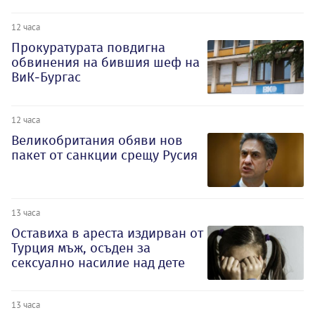
12 часа
Прокуратурата повдигна
обвинения на бившия шеф на
ВиК-Бургас
12 часа
Великобритания обяви нов
пакет от санкции срещу Русия
13 часа
Оставиха в ареста издирван от
Турция мъж, осъден за
сексуално насилие над дете
13 часа