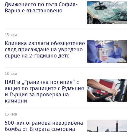
Движението по пътя София-
Варна е възстановено
13 часа
Клиника изплати обезщетение
след присаждане на увредено
сърце на 2-годишно дете
13 часа
НАП и „Гранична полиция“ с
акция по границите с Румъния
и Гърция за проверка на
камиони
13 часа
500-килограмова невзривена
бомба от Втората световна