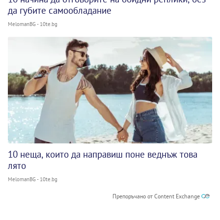
да губите самообладание
MelomanBG - 10te.bg
10 неща, които да направиш поне веднъж това
лято
MelomanBG - 10te.bg
Препоръчано от Content Exchange