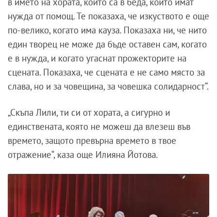
в името на хората, които са в беда, които имат
нужда от помощ. Те показаха, че изкуството е още
по-велико, когато има кауза. Показаха ни, че нито
един творец не може да бъде оставен сам, когато
е в нужда, и когато угаснат прожекторите на
сцената. Показаха, че сцената е не само място за
слава, но и за човещина, за човешка солидарност“.
„Скъпа Лили, ти си от хората, а сигурно и
единствената, която не можеш да влезеш във
времето, защото превърна времето в твое
отражение“, каза още Илияна Йотова.