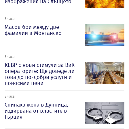
изображения на Слънцето
3 часа
Масов бой между две
фамилии в Монтанско
3 часа
КЕВР с нови стимули за ВиК
операторите: Ще доведе ли
това до по-добри услуги и
поносими цени
3 часа
Спипаха жена в Дупница,
издирвана от властите в
Гърция