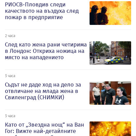
РИОСВ-Пловдив следи
качеството на въздуха след
пожар в предприятие
2 часа
След като жена рани четирима
в Лондон: Откриха ножица на
място на нападението
3 часа
Съдът не даде ход на дело за
отвличане на млада жена в
Свиленград (СНИМКИ)
3 часа
Като от „Звездна нощ“ на Ван
Гог: Вижте най-детайлните