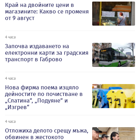
Край на двойните цени в
магазините: Какво се променя
от 9 август
4 часа
Започва издаването на
електронни карти за градския
транспорт в Габрово
4 часа
Нова фирма поема изцяло
дейностите по почистване в
„Слатина“, „Подуяне“ и
„Изгрев“
4 часа
Отложиха делото срещу мъжа,
обвинен в жестокото