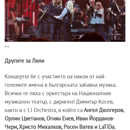
БТА
Другите за Лили
Концертът бе с участието на някои от най-
големите имена в българската забавна музика.
Всички те пяха с оркестъра на Националния
музикален театър, с диригент Димитър Косев,
както и с LI Orchestra, в който са
Ангел Дюлгеров,
Орлин Цветанов, Огнян Енев, Иван Йорданов-
Чери, Христо Михалков, Росен Ватев и LaTiDa.