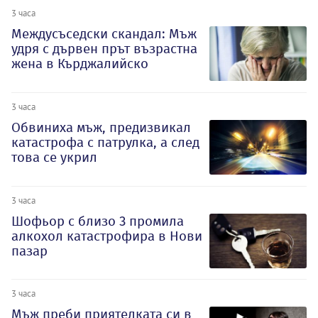
3 часа
Междусъседски скандал: Мъж
удря с дървен прът възрастна
жена в Кърджалийско
3 часа
Обвиниха мъж, предизвикал
катастрофа с патрулка, а след
това се укрил
3 часа
Шофьор с близо 3 промила
алкохол катастрофира в Нови
пазар
3 часа
Мъж преби приятелката си в