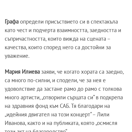
Графа
определи присъствието си в спектакъла
като чест и подчерта взаимността, заедността и
съпричастността, които вижда на сцената –
качества, които според него са достойни за
уважение.
Мария Илиева
заяви, че когато хората са заедно,
са много по-силни, и сподели, че за нея е
удоволствие да застане рамо до рамо с толкова
много артисти, „отворили сърцата си“ в подкрепа
на здравния фонд към САБ. Тя благодари на
„идейния двигател на този концерт“ – Лили
Иванова, както и на публиката, която „осмисля
този акт на благородство“.