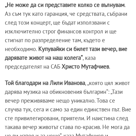
„Не може да си представите колко се вълнувам
.
Аз съм тук като гаранция, че средствата, събрани
след този концерт, ще бъдат използвани с
изключително строг финансов контрол и ще
стигнат по разпределение там, където е
необходимо.
Купувайки си билет тази вечер, вие
дарявате живот на наш колега“
, каза
председателят на САБ
Христо
Мутафчиев
.
Той благодари на Лили Иванова
, „която цял живот
дарява музика на обикновения българин“: „Тази
вечер преживяваме нещо уникално. Това се
случва тук, сега и само за един единствен път. Вие
сте привилегировани, приятели. И наистина след
такава вечер животът става по-красив. Не мога да
не ви изпея и аз нещо“, каза Мутафчиев и