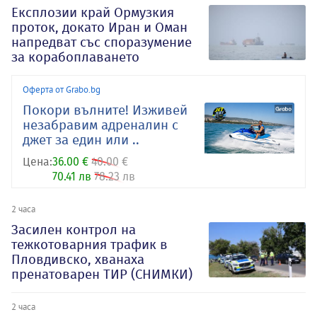
Експлозии край Ормузкия
проток, докато Иран и Оман
напредват със споразумение
за корабоплаването
Оферта от Grabo.bg
Покори вълните! Изживей
незабравим адреналин с
джет за един или ..
Цена:
36.00 €
40.00 €
70.41 лв
78.23 лв
2 часа
Засилен контрол на
тежкотоварния трафик в
Пловдивско, хванаха
пренатоварен ТИР (СНИМКИ)
2 часа