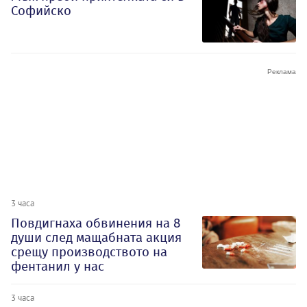
Софийско
3 часа
Повдигнаха обвинения на 8
души след мащабната акция
срещу производството на
фентанил у нас
3 часа