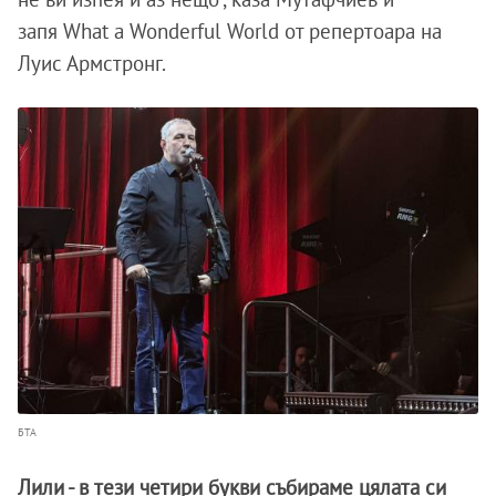
запя What a Wonderful World от репертоара на
Луис Армстронг.
БТА
Лили - в тези четири букви събираме цялата си