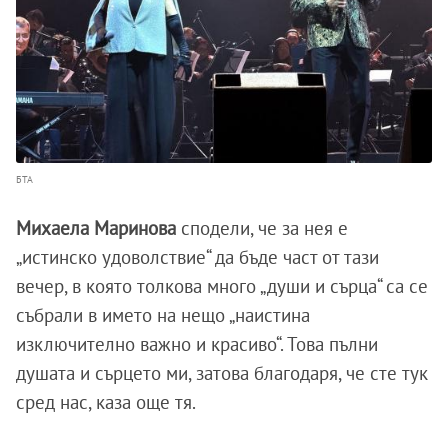
БТА
Михаела Маринова
сподели, че за нея е
„истинско удоволствие“ да бъде част от тази
вечер, в която толкова много „души и сърца“ са се
събрали в името на нещо „наистина
изключително важно и красиво“. Това пълни
душата и сърцето ми, затова благодаря, че сте тук
сред нас, каза още тя.