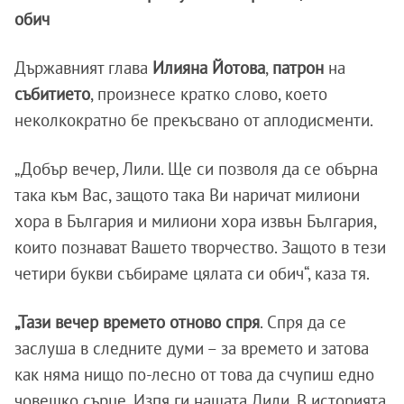
обич
Държавният глава
Илияна
Йотова
,
патрон
на
събитието
, произнесе кратко слово, което
неколкократно бе прекъсвано от аплодисменти.
„Добър вечер, Лили. Ще си позволя да се обърна
така към Вас, защото така Ви наричат милиони
хора в България и милиони хора извън България,
които познават Вашето творчество. Защото в тези
четири букви събираме цялата си обич“, каза тя.
„Тази вечер времето отново спря
. Спря да се
заслуша в следните думи – за времето и затова
как няма нищо по-лесно от това да счупиш едно
човешко сърце. Изпя ги нашата Лили. В историята