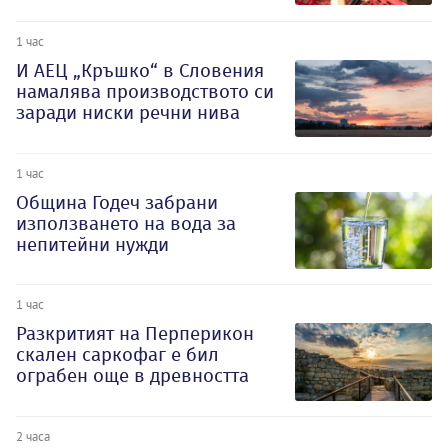
1 час
И АЕЦ „Кръшко“ в Словения
намалява производството си
заради ниски речни нива
1 час
Община Годеч забрани
използването на вода за
непитейни нужди
1 час
Разкритият на Перперикон
скален саркофаг е бил
ограбен още в древността
2 часа