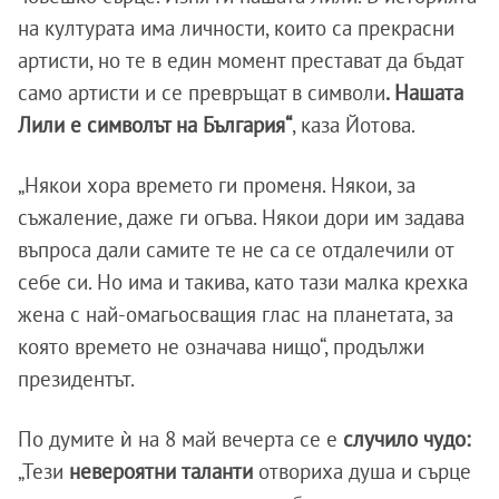
на културата има личности, които са прекрасни
артисти, но те в един момент престават да бъдат
само артисти и се превръщат в символи
. Нашата
Лили е символът на България“
, каза Йотова.
„Някои хора времето ги променя. Някои, за
съжаление, даже ги огъва. Някои дори им задава
въпроса дали самите те не са се отдалечили от
себе си. Но има и такива, като тази малка крехка
жена с най-омагьосващия глас на планетата, за
която времето не означава нищо“, продължи
президентът.
По думите ѝ на 8 май вечерта се е
случило чудо:
„Тези
невероятни таланти
отвориха душа и сърце