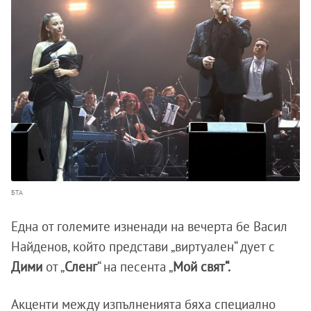
БТА
Една от големите изненади на вечерта бе Васил
Найденов, който представи „виртуален“ дует с
Дими
от „
Сленг
“ на песента „
Мой свят“.
Акценти между изпълненията бяха специално