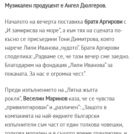
Музикален продуцент е Ангел Дюлгеров.
Началото на вечерта поставиха
братя Аргирови
с
„И замирисва на море“, а към тях на сцената по-
късно се присъедини Тони Димитрова, която
нарече Лили Иванова „чудото“. Братя Аргирови
споделиха: „Радваме се, че тази вечер сме заедно.
Благодарим на фондация „Лили Иванова“ за
поканата. За нас е огромна чест.“
Преди изпълнението на „Лятна жълта
рокля“,
Веселин
Маринов
каза, че се чувства
„привилегирован“ и „различен“: „Защото в
компанията на най-видните български
изпълнители съм част от един толкова човешки,
толкова морален и в същото време грандиозен, и