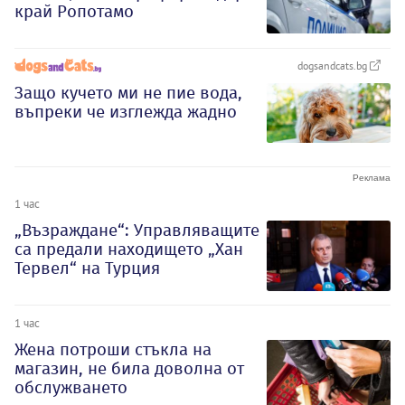
край Ропотамо
dogsandcats.bg
Защо кучето ми не пие вода,
въпреки че изглежда жадно
1 час
„Възраждане“: Управляващите
са предали находището „Хан
Тервел“ на Турция
1 час
Жена потроши стъкла на
магазин, не била доволна от
обслужването