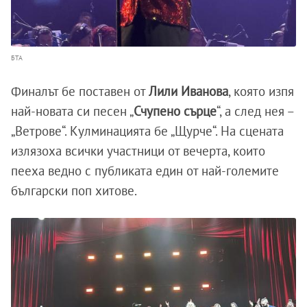
БТА
Финалът бе поставен от
Лили
Иванова
, която изпя
най-новата си песен „
Счупено сърце
“, а след нея –
„Ветрове“. Кулминацията бе „Щурче“. На сцената
излязоха всички участници от вечерта, които
пееха ведно с публиката един от най-големите
български поп хитове.