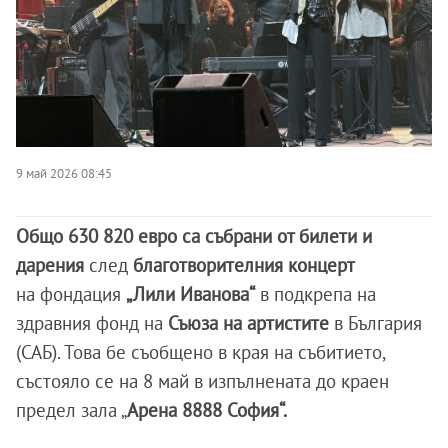
9 май 2026 08:45
Общо 630 820 евро са събрани от билети и
дарения
след
благотворителния
концерт
на фондация
„Лили Иванова“
в подкрепа на
здравния фонд на
Съюза на артистите
в България
(САБ). Това бе съобщено в края на събитието,
състояло се на 8 май в изпълнената до краен
предел зала „
Арена 8888 София“.