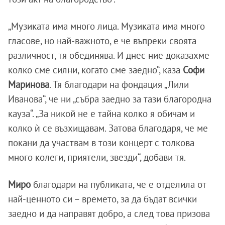
„Музиката има много лица. Музиката има много
гласове, но най-важното, е че въпреки своята
различност, тя обединява. И днес ние доказахме
колко сме силни, когато сме заедно“, каза
Софи
Маринова
. Тя благодари на фондация „Лили
Иванова“, че ни „събра заедно за тази благородна
кауза“. „За никой не е тайна колко я обичам и
колко ѝ се възхищавам. Затова благодаря, че ме
покани да участвам в този концерт с толкова
много колеги, приятели, звезди“, добави тя.
Миро
благодари на публиката, че е отделила от
най-ценното си – времето, за да бъдат всички
заедно и да направят добро, а след това призова