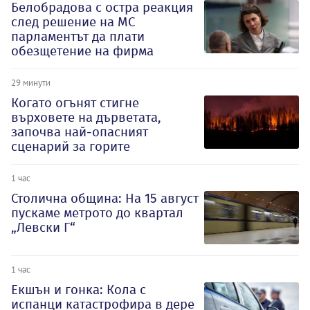
Белобрадова с остра реакция
след решение на МС
парламентът да плати
обезщетение на фирма
29 минути
Когато огънят стигне
върховете на дърветата,
започва най-опасният
сценарий за горите
1 час
Столична община: На 15 август
пускаме метрото до квартал
„Левски Г“
1 час
Екшън и гонка: Кола с
испанци катастрофира в дере