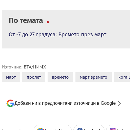
По темата
От -7 до 27 градуса: Времето през март
Източник:
БТА/НИМХ
март
пролет
времето
март времето
кога 
Добави ни в предпочитани източници в Google