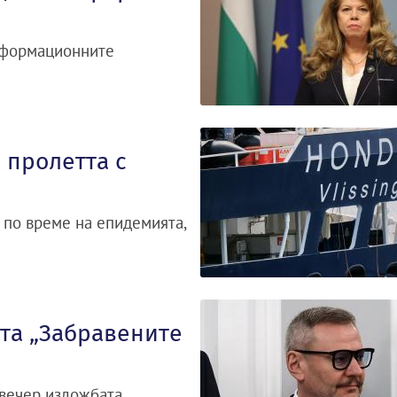
информационните
 пролетта с
 по време на епидемията,
та „Забравените
 вечер изложбата