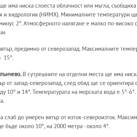
ще има ниска слоеста облачност или мъгла, съобщиха
я и хидрология (НИМХ). Минималните температури щ
 минус 2°. Атмосферното налягане е малко по-високо 
ши.
вятър, предимно от северозапад. Максималните темпе
о 15°.
лънчево.
В сутрешните на отделни места ще има ниск
ър от запад-северозапад, след обяд ще се ориентира о
 10° и 14°. Температурата на морската вода е 5°-6°.
а.
а слаб до умерен вятър от изток-североизток. Макси
 бъде около 10°, на 2000 метра - около 4°.