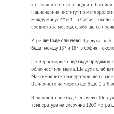
котловините и около водните басейни 
Националния институт по метеорологи
между минус 4° и 1°, в София – около
средното за месеца, слабо ще се пови
Утре
ще бъде слънчево.
Ще духа слаб 
бъдат между 13° и 18°, в София – окол
По Черноморието
ще бъде предимно с
облачност или мъгла. Ще духа слаб вят
Максималните температури ще са между
Вълнението на морето ще бъде 1-2 бал
В планините ще бъде слънчево. Ще дух
температура на височина 1200 метра ще