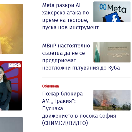
Meta разкри AI
хакерска атака по
време на тестове,
пуска нов инструмент
МВнР настоятелно
съветва да не се
предприемат
неотложни пътувания до Куба
Обновена
Пожар блокира
АМ „Тракия“:
Пуснаха
движението в посока София
(СНИМКИ/ВИДЕО)