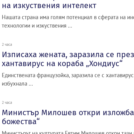
на изкуствения интелект
Нашата страна има голям потенциал в сферата на 
технологии и изкуствения ...
2 часа
Изписаха жената, заразила се през
хантавирус на кораба „Хондиус“
Единствената французойка, заразила се с хантавирус
избухнала ...
2 часа
Министър Милошев откри изложба
божества“
Министърът на културата Евтим Милошев откри тази