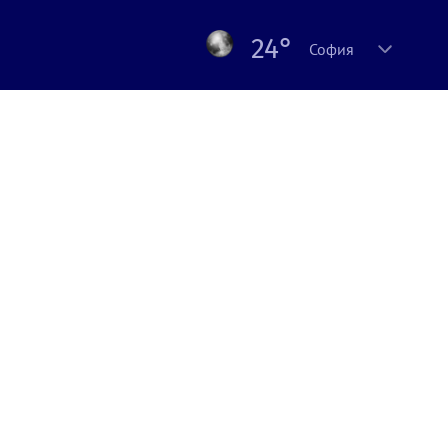
24°
София