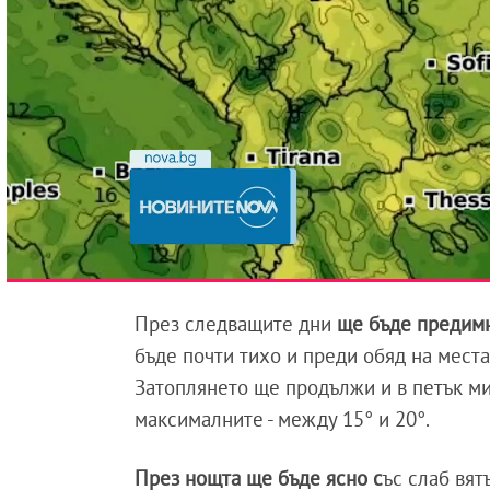
През следващите дни
ще бъде предим
бъде почти тихо и преди обяд на места
Затоплянето ще продължи и в петък м
максималните - между 15° и 20°.
През нощта ще бъде ясно с
ъс слаб вят