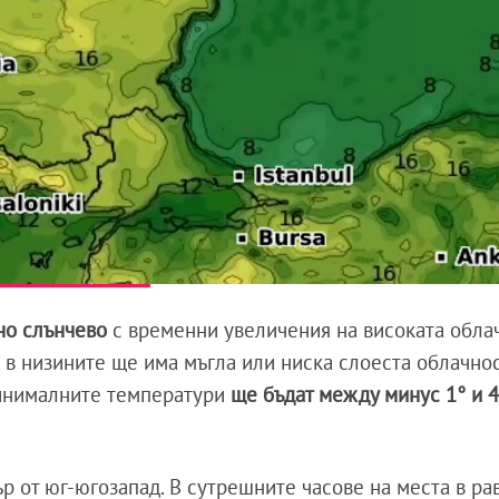
но слънчево
с временни увеличения на високата обла
 в низините ще има мъгла или ниска слоеста облачнос
инималните температури
ще бъдат между минус 1° и 4
ър от юг-югозапад. В сутрешните часове на места в ра