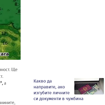
чност. Ще
т.
Какво да
°,
а
направите, ако
изгубите личните
си документи в чужбина
внините,