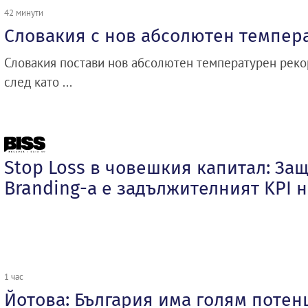
42 минути
Словакия с нов абсолютен темпер
Словакия постави нов абсолютен температурен рекор
след като ...
Stop Loss в човешкия капитал: За
Branding-а е задължителният KPI н
1 час
Йотова: България има голям потен