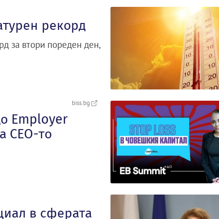
атурен рекорд
д за втори пореден ден,
biss.bg
що Employer
а CEO-то
циал в сферата