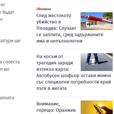
 от
Обновена
е бъдат
След жестокото
от
убийство в
Пловдив: Случаят
се заплита, сред задържаните
ратури ще
има и непълнолетни
На косъм от
а слоеста
трагедия заради
т юг.
изтекла карта:
Автобусен шофьор остави момче
със специални потребности край
пътя в жегата
малната
Внимание,
горещо: Оранжев