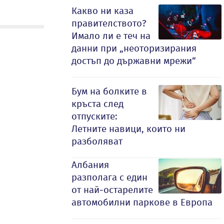
Какво ни каза
правителството?
Имало ли е теч на
данни при „неоторизирания
достъп до държавни мрежи“
Бум на болките в
кръста след
отпуските:
Летните навици, които ни
разболяват
Албания
разполага с един
от най-остарелите
автомобилни паркове в Европа