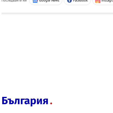
Последвайте ни
Google News
Facebook
Instag
България