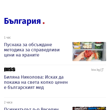
България
1 час
Пуснаха за обсъждане
методика за справедливи
цени на храните
biss.bg
Биляна Николова: Исках да
покажа на света колко ценен
е българският мед
2 часа
Психиатърът д-р Веселин