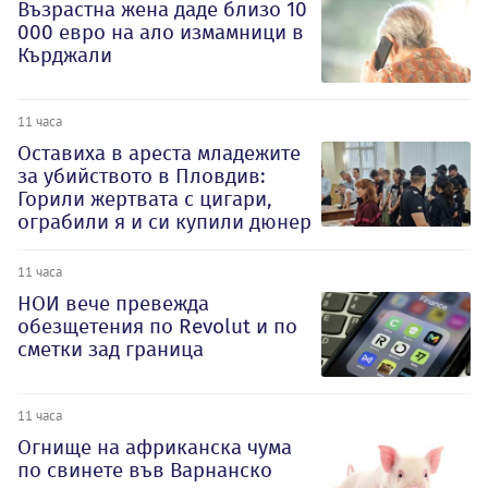
Възрастна жена даде близо 10
000 евро на ало измамници в
Кърджали
11 часа
Оставиха в ареста младежите
за убийството в Пловдив:
Горили жертвата с цигари,
ограбили я и си купили дюнер
11 часа
НОИ вече превежда
обезщетения по Revolut и по
сметки зад граница
11 часа
Огнище на африканска чума
по свинете във Варнанско