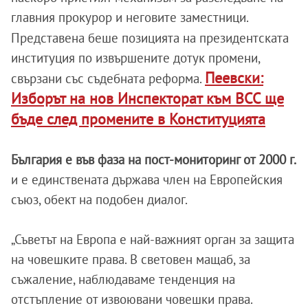
главния прокурор и неговите заместници.
Представена беше позицията на президентската
институция по извършените дотук промени,
Пеевски:
свързани със съдебната реформа.
Изборът на нов Инспекторат към ВСС ще
бъде след промените в Конституцията
България е във фаза на пост-мониторинг от 2000 г.
и е единствената държава член на Европейския
съюз, обект на подобен диалог.
„Съветът на Европа е най-важният орган за защита
на човешките права. В световен мащаб, за
съжаление, наблюдаваме тенденция на
отстъпление от извоювани човешки права.