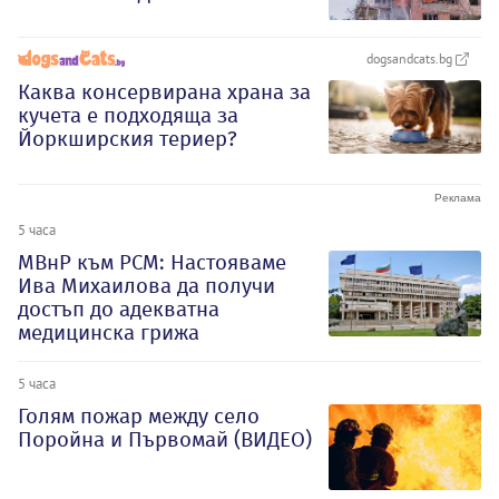
dogsandcats.bg
Каква консервирана храна за
кучета е подходяща за
Йоркширския териер?
5 часа
МВнР към РСМ: Настояваме
Ива Михаилова да получи
достъп до адекватна
медицинска грижа
5 часа
Голям пожар между село
Поройна и Първомай (ВИДЕО)