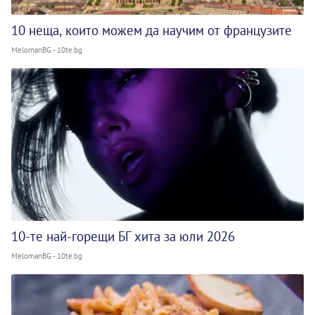
10 неща, които можем да научим от французите
MelomanBG - 10te.bg
10-те най-горещи БГ хита за юли 2026
MelomanBG - 10te.bg