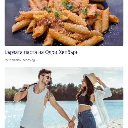
Бързата паста на Одри Хепбърн
MelomanBG - Sled5.bg