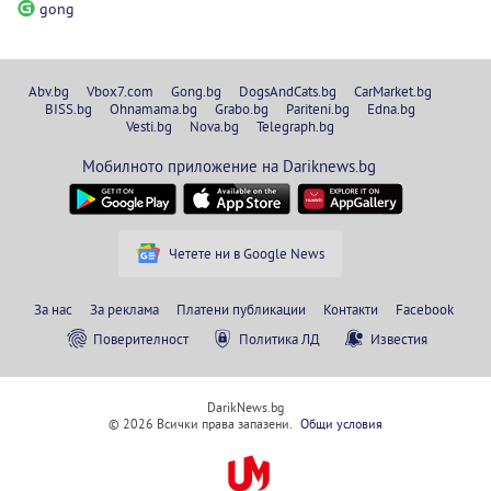
gong
Abv.bg
Vbox7.com
Gong.bg
DogsAndCats.bg
CarMarket.bg
BISS.bg
Ohnamama.bg
Grabo.bg
Pariteni.bg
Edna.bg
Vesti.bg
Nova.bg
Telegraph.bg
Мобилното приложение на Dariknews.bg
Четете ни в Google News
За нас
За реклама
Платени публикации
Контакти
Facebook
Поверителност
Политика ЛД
Известия
DarikNews.bg
© 2026 Всички права запазени.
Общи условия