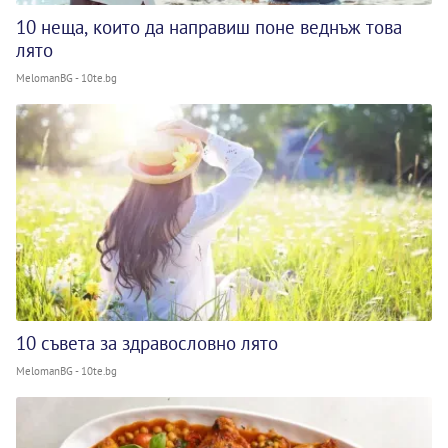
10 неща, които да направиш поне веднъж това
лято
MelomanBG - 10te.bg
10 съвета за здравословно лято
MelomanBG - 10te.bg