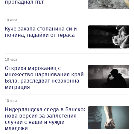
пропаднал път
10 часа
Куче захапа стопанина си и
почина, падайки от тераса
10 часа
Откриха мароканец с
множество наранявания край
Бяла, разследват незаконна
миграция
10 часа
Нидерландска следа в Банско:
нова версия за заплетения
случай с наши и чужди
младежи