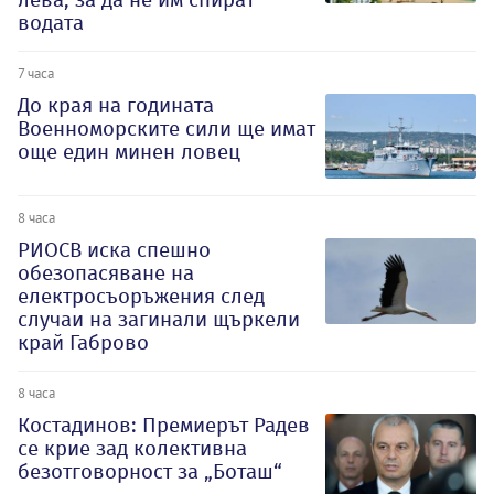
водата
7 часа
До края на годината
Военноморските сили ще имат
още един минен ловец
8 часа
РИОСВ иска спешно
обезопасяване на
електросъоръжения след
случаи на загинали щъркели
край Габрово
8 часа
Костадинов: Премиерът Радев
се крие зад колективна
безотговорност за „Боташ“