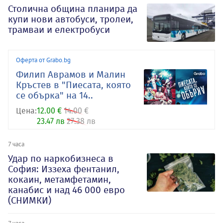
Столична община планира да
купи нови автобуси, тролеи,
трамваи и електробуси
Оферта от Grabo.bg
Филип Аврамов и Малин
Кръстев в "Пиесата, която
се обърка" на 14..
Цена:
12.00 €
14.00 €
23.47 лв
27.38 лв
7 часа
Удар по наркобизнеса в
София: Иззеха фентанил,
кокаин, метамфетамин,
канабис и над 46 000 евро
(СНИМКИ)
7 часа