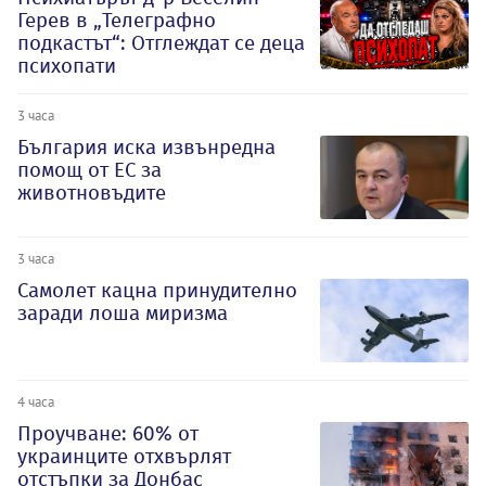
Герев в „Телеграфно
подкастът“: Отглеждат се деца
психопати
3 часа
България иска извънредна
помощ от ЕС за
животновъдите
3 часа
Самолет кацна принудително
заради лоша миризма
4 часа
Проучване: 60% от
украинците отхвърлят
отстъпки за Донбас