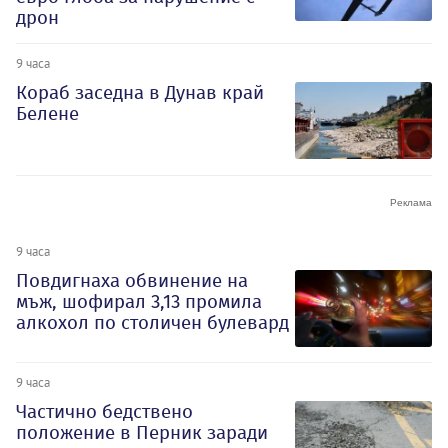
дрон
9 часа
Кораб заседна в Дунав край
Белене
9 часа
Повдигнаха обвинение на
мъж, шофирал 3,13 промила
алкохол по столичен булевард
9 часа
Частично бедствено
положение в Перник заради