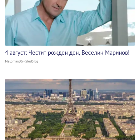
4 август: Честит рожден ден, Веселин Маринов!
MelomanBG - Sled5.bg