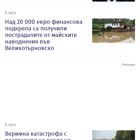
8 часа
Над 20 000 евро финансова
подкрепа са получили
пострадалите от майските
наводнения във
Великотърновско
8 часа
Верижна катастрофа с