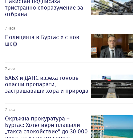
Пакистан подписаха
тристранно споразумение за
отбрана
7 часа
Полицията в Бургас е с нов
шеф
7 часа
БАБХ и ДАНС иззеха тонове
опасни препарати,
застрашаващи хора и природа
7 часа
Окръжна прокуратура –
Бургас: Хотелиери плащали
„такса спокойствие“ до 30 000
лева, за да не им спират