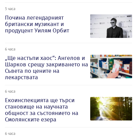
5 часа
Почина легендарният
британски музикант и
продуцент Уилям Орбит
6 часа
„Ще настъпи хаос“: Ангелов и
Шарков срещу закриването на
Съвета по цените на
лекарствата
6 часа
Екоинспекцията ще търси
становище на научната
общност за състоянието на
Смолянските езера
6 часа