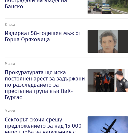
пострадали на входа на
Банско
8 часа
Издирват 58-годишен мъж от
Горна Оряховица
9 часа
Прокуратурата ще иска
постоянен арест за задържани
по разследването за
престъпна група във ВиК-
Бургас
9 часа
Секторът скочи срещу
предложението за над 15 000
евро глоба за нарушение с