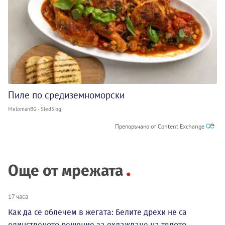
Пиле по средиземноморски
MelomanBG - Sled5.bg
Препоръчано от Content Exchange
Още от мрежата
17 часа
Как да се облечем в жегата: Белите дрехи не са
единственото решение за охлаждане на тялото