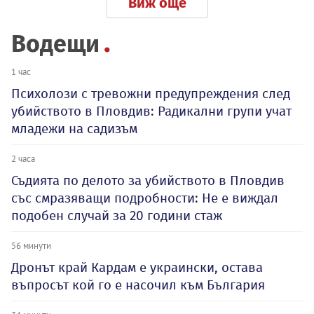
Виж още
Водещи
1 час
Психолози с тревожни предупреждения след
убийството в Пловдив: Радикални групи учат
младежи на садизъм
2 часа
Съдията по делото за убийството в Пловдив
със смразяващи подробности: Не е виждал
подобен случай за 20 години стаж
56 минути
Дронът край Кардам е украински, остава
въпросът кой го е насочил към България