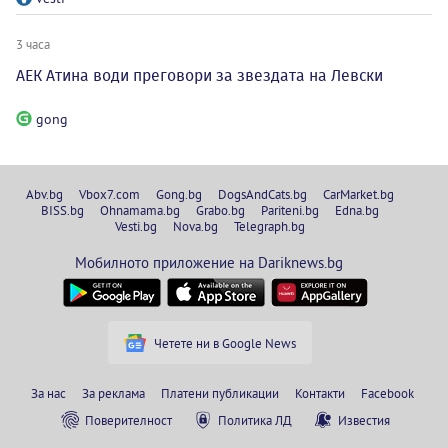
3 часа
АЕК Атина води преговори за звездата на Левски
gong
Abv.bg
Vbox7.com
Gong.bg
DogsAndCats.bg
CarMarket.bg
BISS.bg
Ohnamama.bg
Grabo.bg
Pariteni.bg
Edna.bg
Vesti.bg
Nova.bg
Telegraph.bg
Мобилното приложение на Dariknews.bg
Четете ни в Google News
За нас
За реклама
Платени публикации
Контакти
Facebook
Поверителност
Политика ЛД
Известия