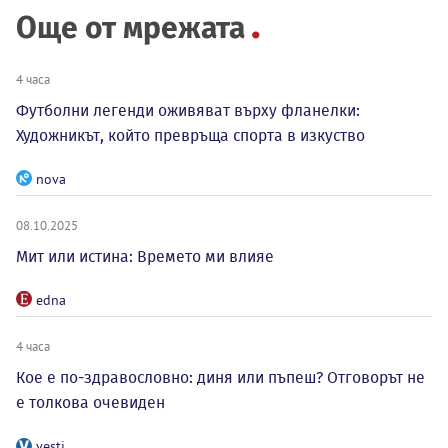
Още от мрежата
4 часа
Футболни легенди оживяват върху фланелки:
Художникът, който превръща спорта в изкуство
nova
08.10.2025
Мит или истина: Времето ми влияе
edna
4 часа
Кое е по-здравословно: диня или пъпеш? Отговорът не
е толкова очевиден
vesti