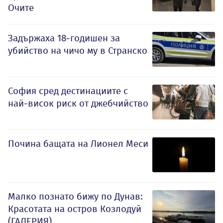
Очите
Задържаха 18-годишен за
убийство на чичо му в Странско
София сред дестинациите с
най-висок риск от джебчийство
Почина бащата на Лионел Меси
Малко познато бижу по Дунав:
Красотата на остров Козлодуй
(ГАЛЕРИЯ)