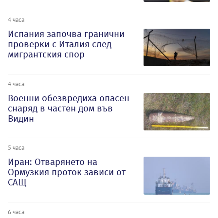
4 часа
Испания започва гранични
проверки с Италия след
мигрантския спор
4 часа
Военни обезвредиха опасен
снаряд в частен дом във
Видин
5 часа
Иран: Отварянето на
Ормузкия проток зависи от
САЩ
6 часа