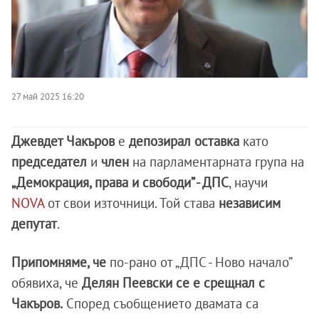
27 май 2025 16:20
Джевдет Чакъров
е
депозирал оставка
като
председател
и
член
на парламентарната група на
„Демокрация, права и свободи” - ДПС
, научи
NOVA
от свои източници. Той става
независим
депутат
.
Припомняме, че
по-рано от „ДПС - Ново начало”
обявиха, че
Делян Пеевски се е срещнал с
Чакъров.
Според съобщението двамата са