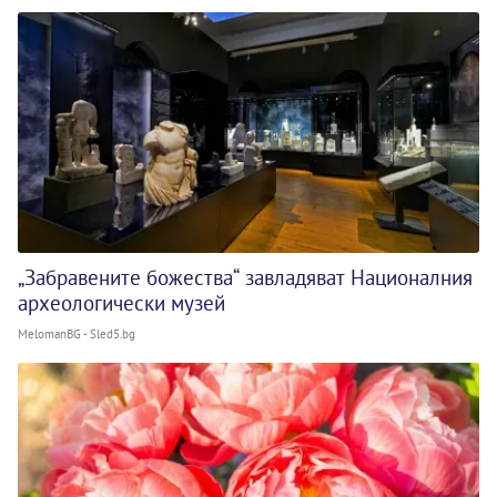
„Забравените божества“ завладяват Националния
археологически музей
MelomanBG - Sled5.bg