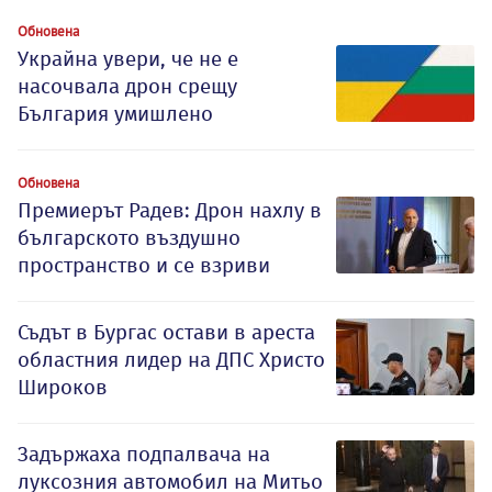
Обновена
Украйна увери, че не е
насочвала дрон срещу
България умишлено
Обновена
Премиерът Радев: Дрон нахлу в
българското въздушно
пространство и се взриви
Съдът в Бургас остави в ареста
областния лидер на ДПС Христо
Широков
Задържаха подпалвача на
луксозния автомобил на Митьо