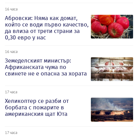
16 часа
Абровски: Няма как домат,
който се води първо качество,
да влиза от трети страни за
0,30 евро у нас
16 часа
Земеделският министър:
Африканската чума по
свинете не е опасна за хората
17 часа
Хеликоптер се разби от
борбата с пожарите в
американския щат Юта
17 часа