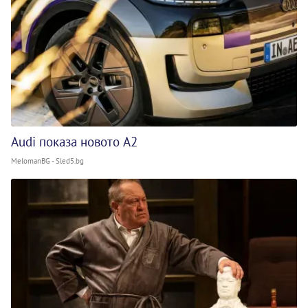
Audi показа новото A2
MelomanBG - Sled5.bg