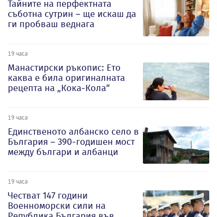
Тайните на перфектната
съботна сутрин – ще искаш да
ги пробваш веднага
19 часа
Манастирски ръкопис: Ето
каква е била оригиналната
рецепта на „Кока-Кола“
19 часа
Единственото албанско село в
България – 390-годишен мост
между българи и албанци
19 часа
Честват 147 години
Военноморски сили на
Република България във