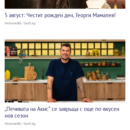
5 август: Честит рожден ден, Георги Мамалев!
MelomanBG - Sled5.bg
„Печивата на Акис“ се завръща с още по-вкусен
нов сезон
MelomanBG - Sled5.bg