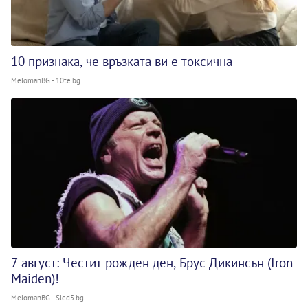
10 признака, че връзката ви е токсична
MelomanBG - 10te.bg
7 август: Честит рожден ден, Брус Дикинсън (Iron
Maiden)!
MelomanBG - Sled5.bg