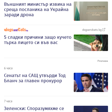
Външният министър извика на
среща посланика на Украйна
заради дрона
dogsandcats.bg
5 сладки причини защо кучето
търка лицето си във вас
6 часа
Сенатът на САЩ утвърди Тод
Бланч за главен прокурор
7 часа
Зеленски: Споразумяхме се