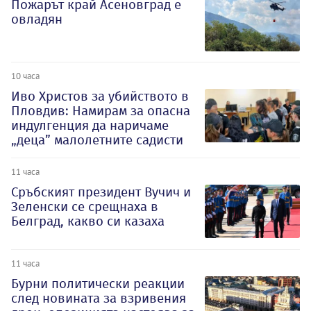
Пожарът край Асеновград е
овладян
10 часа
Иво Христов за убийството в
Пловдив: Намирам за опасна
индулгенция да наричаме
„деца” малолетните садисти
11 часа
Сръбският президент Вучич и
Зеленски се срещнаха в
Белград, какво си казаха
11 часа
Бурни политически реакции
след новината за взривения