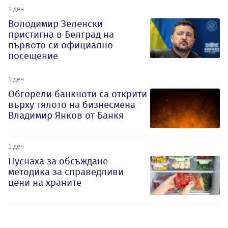
1 ден
Володимир Зеленски
пристигна в Белград на
първото си официално
посещение
1 ден
Обгорели банкноти са открити
върху тялото на бизнесмена
Владимир Янков от Банкя
1 ден
Пуснаха за обсъждане
методика за справедливи
цени на храните