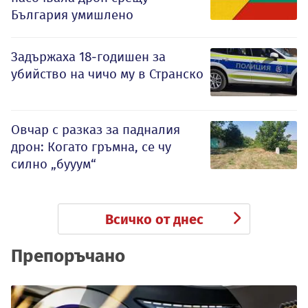
България умишлено
Задържаха 18-годишен за
убийство на чичо му в Странско
Овчар с разказ за падналия
дрон: Когато гръмна, се чу
силно „бууум“
Всичко от днес
Препоръчано