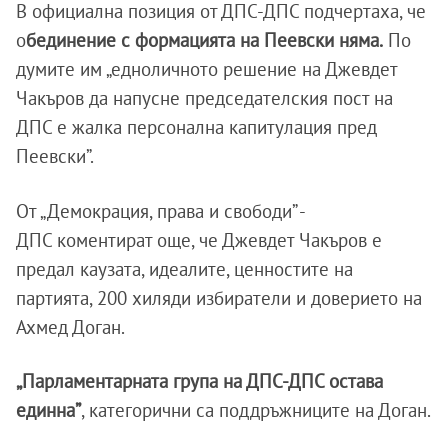
В официална позиция от ДПС-ДПС подчертаха, че
о
бединение с формацията на Пеевски няма.
По
думите им „едноличното решение на Джевдет
Чакъров да напусне председателския пост на
ДПС е жалка персонална капитулация пред
Пеевски”.
От „Демокрация, права и свободи” -
ДПС коментират още, че Джевдет Чакъров е
предал каузата, идеалите, ценностите на
партията, 200 хиляди избиратели и доверието на
Ахмед Доган.
„Парламентарната група на ДПС-ДПС остава
единна”
, категорични са поддръжниците на Доган.