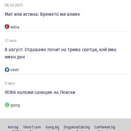
08.10.2025
Мит или истина: Времето ми влияе
edna
17 часа
8 август: Отдаваме почит на трима светци, кой има
имен ден
vesti
8 часа
УЕФА наложи санкция на Левски
gong
Abv.bg
Vbox7.com
Gong.bg
DogsAndCats.bg
CarMarket.bg