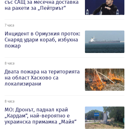
със САЩ за месечна доставка
на ракети за „Пейтриът“
7 часа
Инцидент в Ормузкия проток:
Снаряд удари кораб, избухна
пожар
8 часа
Двата пожара на територията
на област Хасково са
локализирани
8 часа
МО: Дронът, паднал край
„Кардам“, най-вероятно е
украинска примамка „Майя“