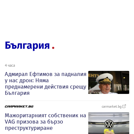
България
4 часа
Адмирал Ефтимов за падналия
у нас дрон: Няма
преднамерени действия срещу
България
carmarket.bg
Мажоритарният собственик на
VAG призова за бързо
преструктуриране