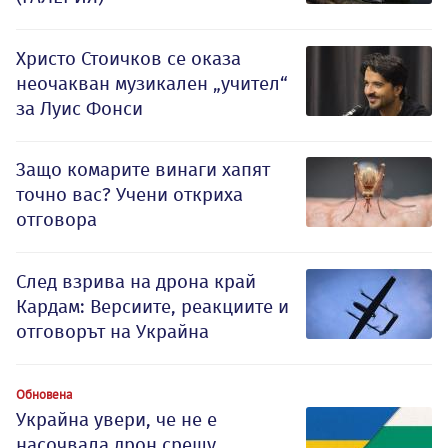
Христо Стоичков се оказа
неочакван музикален „учител“
за Луис Фонси
Защо комарите винаги хапят
точно вас? Учени откриха
отговора
След взрива на дрона край
Кардам: Версиите, реакциите и
отговорът на Украйна
Обновена
Украйна увери, че не е
насочвала дрон срещу