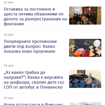
18 часа
Оставиха за постоянно в
ареста петима обвиняеми по
делото за разпространение на
фентанил
18 часа
Популярните протеинови
диети под въпрос: Какво
показва ново проучване
18 часа
„Аз какво трябва да
направя?“: Каква е версията
на шофьора, свалил дете със
СОП от автобус в Плевенско
18 часа
Нови пътни такси в Румъния