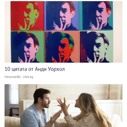
10 цитата от Анди Уорхол
MelomanBG - 10te.bg