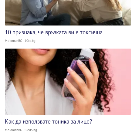
10 признака, че връзката ви е токсична
MelomanBG - 10te.bg
Как да използвате тоника за лице?
MelomanBG - Sled5.bg