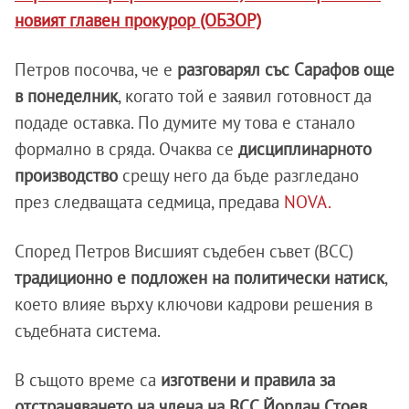
новият главен прокурор (ОБЗОР)
Петров посочва, че е
разговарял със Сарафов още
в понеделник
, когато той е заявил готовност да
подаде оставка. По думите му това е станало
формално в сряда. Очаква се
дисциплинарното
производство
срещу него да бъде разгледано
през следващата седмица, предава
NOVA.
Според Петров Висшият съдебен съвет (ВСС)
традиционно е подложен на политически натиск
,
което влияе върху ключови кадрови решения в
съдебната система.
В същото време са
изготвени и правила за
отстраняването на члена на ВСС Йордан Стоев
,