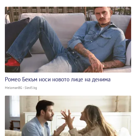
Ромео Бекъм носи новото лице на денима
MelomanBG - Sled5.bg