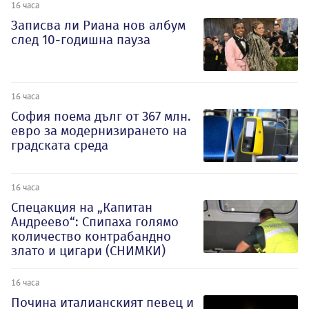
16 часа
Записва ли Риана нов албум
след 10-годишна пауза
16 часа
София поема дълг от 367 млн.
евро за модернизирането на
градската среда
16 часа
Спецакция на „Капитан
Андреево“: Спипаха голямо
количество контрабандно
злато и цигари (СНИМКИ)
16 часа
Почина италианският певец и