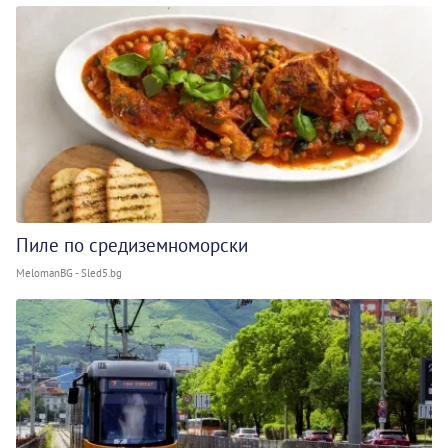
Пиле по средиземноморски
MelomanBG - Sled5.bg