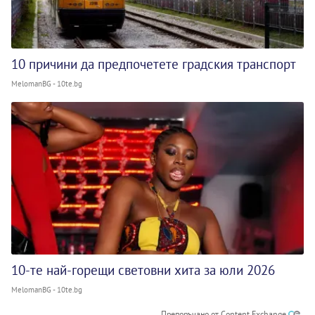
10 причини да предпочетете градския транспорт
MelomanBG - 10te.bg
10-те най-горещи световни хита за юли 2026
MelomanBG - 10te.bg
Препоръчано от Content Exchange