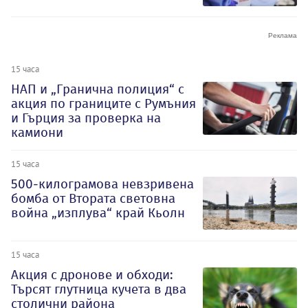
15 часа
НАП и „Гранична полиция“ с
акция по границите с Румъния
и Гърция за проверка на
камиони
15 часа
500-килограмова невзривена
бомба от Втората световна
война „изплува“ край Кьолн
15 часа
Акция с дронове и обходи:
Търсят глутница кучета в два
столични района