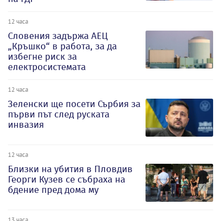
12 часа
Словения задържа АЕЦ
„Кръшко“ в работа, за да
избегне риск за
електросистемата
12 часа
Зеленски ще посети Сърбия за
първи път след руската
инвазия
12 часа
Близки на убития в Пловдив
Георги Кузев се събраха на
бдение пред дома му
13 часа