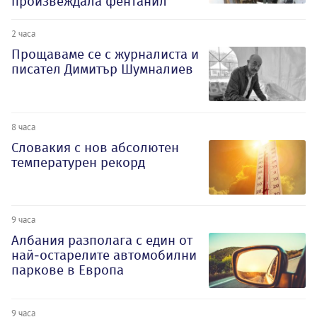
произвеждала фентанил
2 часа
Прощаваме се с журналиста и
писател Димитър Шумналиев
8 часа
Словакия с нов абсолютен
температурен рекорд
9 часа
Албания разполага с един от
най-остарелите автомобилни
паркове в Европа
9 часа