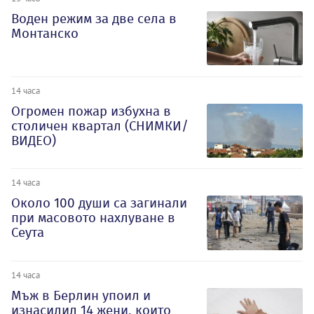
Воден режим за две села в
Монтанско
14 часа
Огромен пожар избухна в
столичен квартал (СНИМКИ/
ВИДЕО)
14 часа
Около 100 души са загинали
при масовото нахлуване в
Сеута
14 часа
Мъж в Берлин упоил и
изнасилил 14 жени, които