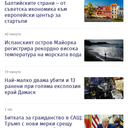
Балтийските страни – от
съветска икономика към
европейски център за
стартъпи
40 минути
Испанският остров Майорка
регистрира рекордно висока
температура на морската вода
59 минути
Най-малко двама убити и 13
ранени при голяма експлозия
край Дамаск
1 час
Битката за гражданство в САЩ:
Тръмп с нови мерки срещу