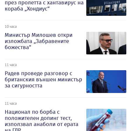
през пролетта с хантавирус на
кораба „Хондиус“
10 часа
Министър Милошев откри
изложбата „Забравените
божества“
11 часа
Радев проведе разговор с
британския външен министър
за сигурността
11 часа
Национал по борба с
положителен допинг тест,
използвал анаболи от ерата
на ГДР