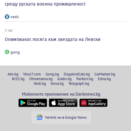
срещу руската военна промишленост
vesti
1 час
Олимпиакос посяга към звездата на Левски
gong
Abv.bg
Vbox7.com
Gong.bg
DogsAndCats.bg
CarMarket.bg
BISS.bg
Ohnamama.bg
Grabo.bg
Pariteni.bg
Edna.bg
Vesti.bg
Nova.bg
Telegraph.bg
Мобилното приложение на Dariknews.bg
Четете ни в Google News