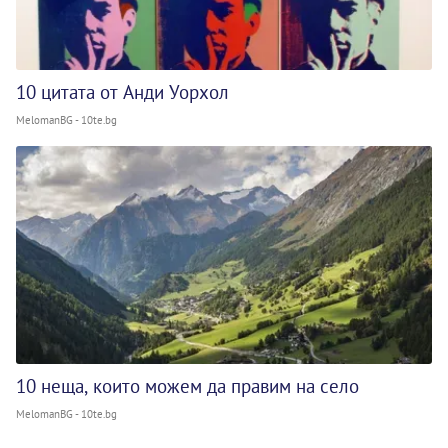
10 цитата от Анди Уорхол
MelomanBG - 10te.bg
10 неща, които можем да правим на село
MelomanBG - 10te.bg