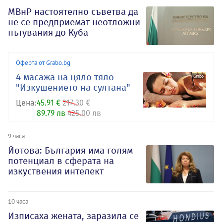
МВнР настоятелно съветва да
не се предприемат неотложни
пътувания до Куба
Оферта от Grabo.bg
4 масажа на цяло тяло
"Изкушението на султана"
Цена:
45.91 €
217.30 €
89.79 лв
425.00 лв
9 часа
Йотова: България има голям
потенциал в сферата на
изкуствения интелект
10 часа
Изписаха жената, заразила се