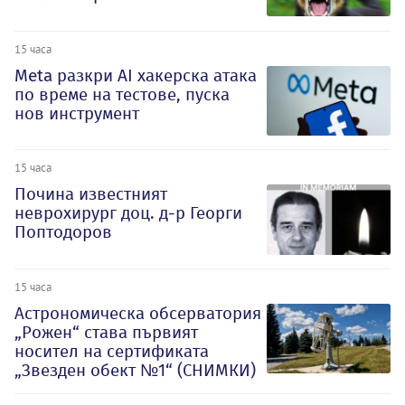
15 часа
Meta разкри AI хакерска атака
по време на тестове, пуска
нов инструмент
15 часа
Почина известният
неврохирург доц. д-р Георги
Поптодоров
15 часа
Астрономическа обсерватория
„Рожен“ става първият
носител на сертификата
„Звезден обект №1“ (СНИМКИ)