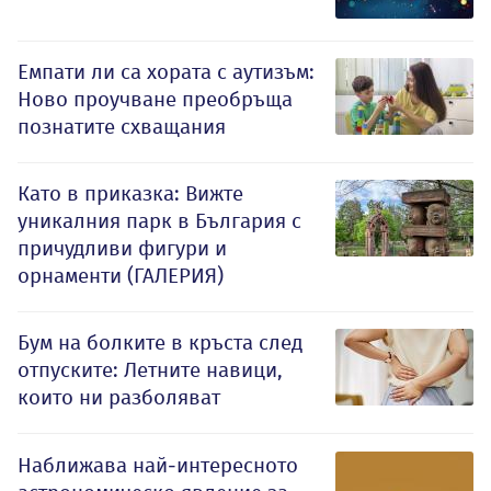
Емпати ли са хората с аутизъм:
Ново проучване преобръща
познатите схващания
Като в приказка: Вижте
уникалния парк в България с
причудливи фигури и
орнаменти (ГАЛЕРИЯ)
Бум на болките в кръста след
отпуските: Летните навици,
които ни разболяват
Наближава най-интересното