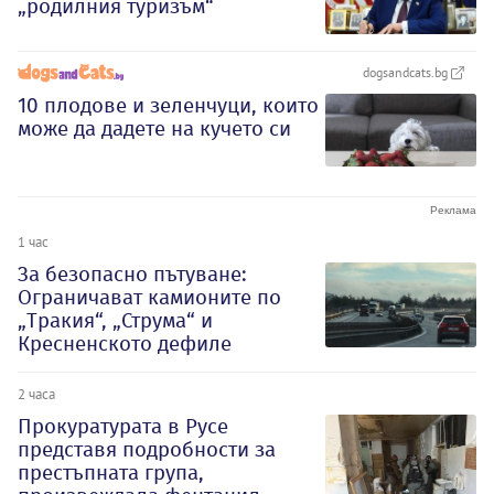
„родилния туризъм“
dogsandcats.bg
10 плодове и зеленчуци, които
може да дадете на кучето си
1 час
За безопасно пътуване:
Ограничават камионите по
„Тракия“, „Струма“ и
Кресненското дефиле
2 часа
Прокуратурата в Русе
представя подробности за
престъпната група,