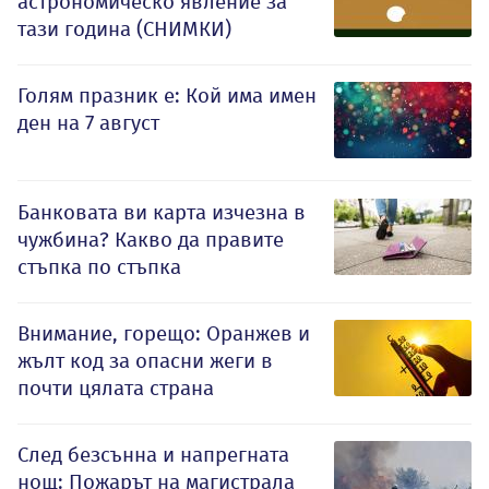
астрономическо явление за
тази година (СНИМКИ)
Голям празник е: Кой има имен
ден на 7 август
Банковата ви карта изчезна в
чужбина? Какво да правите
стъпка по стъпка
Внимание, горещо: Оранжев и
жълт код за опасни жеги в
почти цялата страна
След безсънна и напрегната
нощ: Пожарът на магистрала