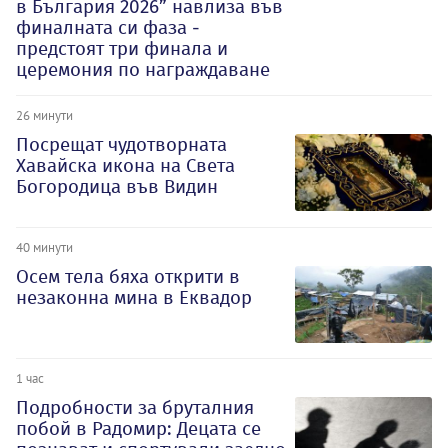
в България 2026” навлиза във
финалната си фаза -
предстоят три финала и
церемония по награждаване
26 минути
Посрещат чудотворната
Хавайска икона на Света
Богородица във Видин
40 минути
Осем тела бяха открити в
незаконна мина в Еквадор
1 час
Подробности за бруталния
побой в Радомир: Децата се