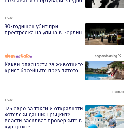
познават и спортували заедно
1 час
30-годишен убит при
престрелка на улица в Берлин
dogsandcats.bg
Какви опасности за животните
крият басейните през лятото
1 час
175 евро за такси и откраднати
хотелски данни: Гръцките
власти засилват проверките в
курортите