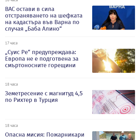
ВАС остави в сила
отстраняването на шефката
на кадастъра във Варна по
случая „Баба Алино“
17 часа
„Суис Ре“ предупреждава:
Европа не е подготвена за
смъртоносните горещини
18 часа
Земетресение с магнитуд 4,5
по Рихтер в Турция
18 часа
Опасна мисия: Пожарникари