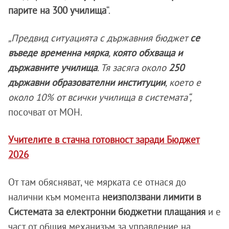
парите на 300 училища
“.
„Предвид ситуацията с държавния бюджет
се
въведе временна мярка
,
която обхваща и
държавните училища
. Тя засяга около
250
държавни образователни институции
, което е
около 10% от всички училища в системата“,
посочват от МОН.
Учителите в стачна готовност заради Бюджет
2026
От там обясняват, че мярката се отнася до
налични към момента
неизползвани лимити в
Системата за електронни бюджетни плащания
и е
част от общия механизъм за управление на