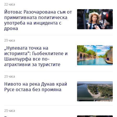
22 часа
Йотова: Разочарована съм от
примитивната политическа
употреба на инцидента с
дрона
23 часа
„Нулевата точка на
историята“: Гьобеклитепе и
Шанлъурфа все по-
атрактивни за туристите
23 часа
Нивото на река Дунав край
Русе остава без промяна
23 часа