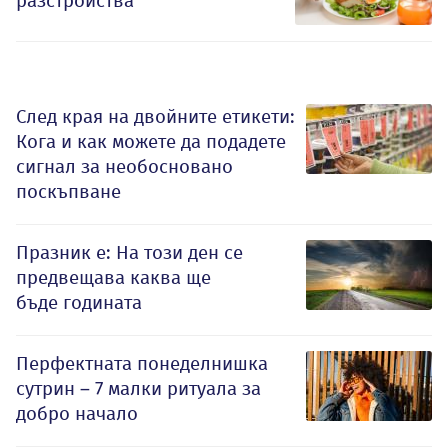
разстройства
След края на двойните етикети:
Кога и как можете да подадете
сигнал за необосновано
поскъпване
Празник е: На този ден се
предвещава каква ще
бъде годината
Перфектната понеделнишка
сутрин – 7 малки ритуала за
добро начало