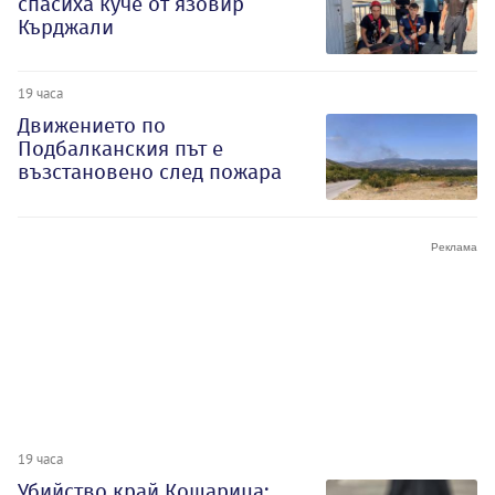
спасиха куче от язовир
Кърджали
19 часа
Движението по
Подбалканския път е
възстановено след пожара
19 часа
Убийство край Кошарица: