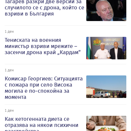
Тагарев разкри две версии за
случилото се с дрона, който се
взриви в България
1 ден
Тениската на военния
министър взриви мрежите –
засенчи дрона край „Кардам“
1 ден
Комисар Георгиев: Ситуацията
с пожара при село Висока
могила е по-спокойна за
момента
1 ден
Как кетогенната диета се
отразява на някои психични