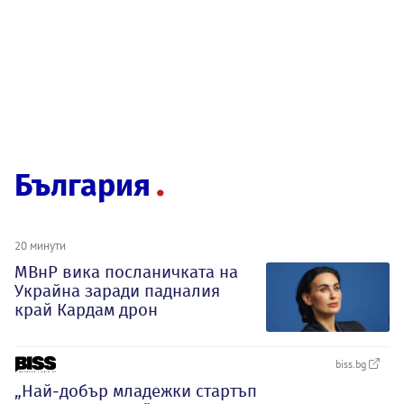
България
20 минути
МВнР вика посланичката на
Украйна заради падналия
край Кардам дрон
biss.bg
„Най-добър младежки стартъп