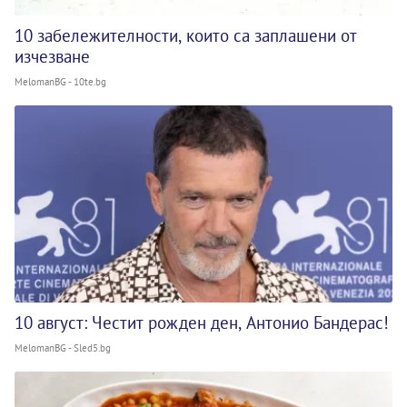
10 забележителности, които са заплашени от
изчезване
MelomanBG - 10te.bg
10 август: Честит рожден ден, Антонио Бандерас!
MelomanBG - Sled5.bg