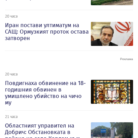
20 часа
Иран постави ултиматум на
САЩ: Ормузкият проток остава
затворен
20 часа
Повдигнаха обвинение на 18-
годишния обвинен в
умишлено убийство на чичо
му
21 часа
Oбластният управител на
Добрич: Обстановката в