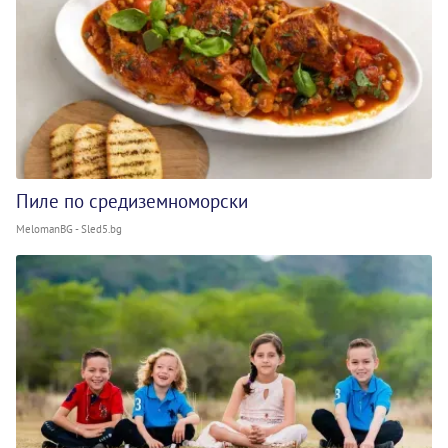
Пиле по средиземноморски
MelomanBG - Sled5.bg