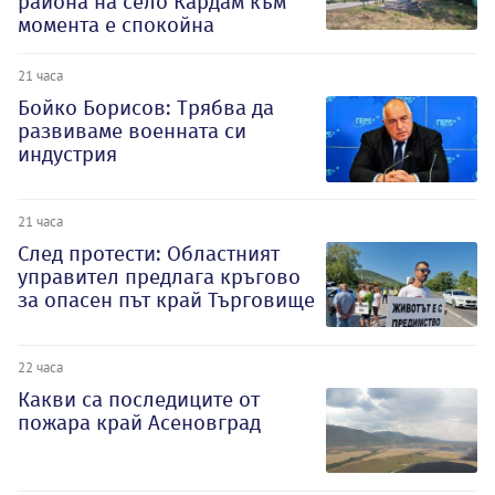
района на село Кардам към
момента е спокойна
21 часа
Бойко Борисов: Трябва да
развиваме военната си
индустрия
21 часа
След протести: Областният
управител предлага кръгово
за опасен път край Търговище
22 часа
Какви са последиците от
пожара край Асеновград