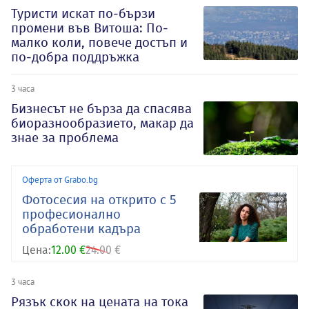
Туристи искат по-бързи
промени във Витоша: По-
малко коли, повече достъп и
по-добра поддръжка
3 часа
Бизнесът не бърза да спасява
биоразнообразието, макар да
знае за проблема
Оферта от Grabo.bg
Фотосесия на открито с 5
професионално
обработени кадъра
Цена:
12.00 €
24.00 €
3 часа
Рязък скок на цената на тока