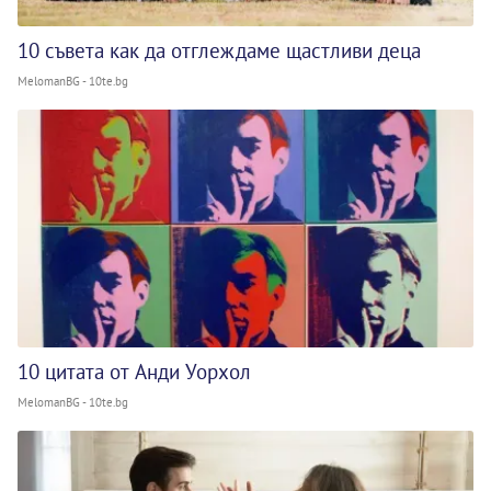
10 съвета как да отглеждаме щастливи деца
MelomanBG - 10te.bg
10 цитата от Анди Уорхол
MelomanBG - 10te.bg