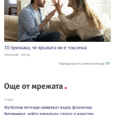
10 признака, че връзката ви е токсична
MelomanBG - 10te.bg
Препоръчано от Content Exchange
Още от мрежата
3 часа
Футболни легенди оживяват върху фланелки:
Художникът, който превръща спорта в изкуство