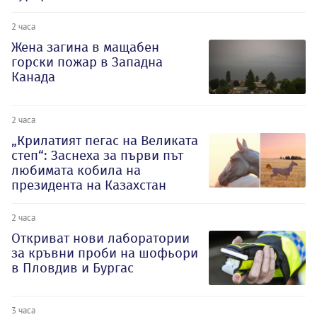
2 часа
Жена загина в мащабен
горски пожар в Западна
Канада
2 часа
„Крилатият пегас на Великата
степ“: Заснеха за първи път
любимата кобила на
президента на Казахстан
2 часа
Откриват нови лаборатории
за кръвни проби на шофьори
в Пловдив и Бургас
3 часа