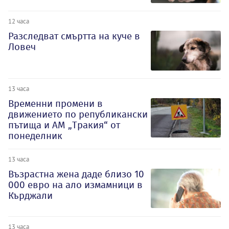
12 часа
Разследват смъртта на куче в
Ловеч
13 часа
Временни промени в
движението по републикански
пътища и АМ „Тракия“ от
понеделник
13 часа
Възрастна жена даде близо 10
000 евро на ало измамници в
Кърджали
13 часа