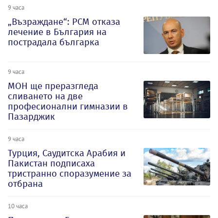
9 часа
„Възраждане“: РСМ отказа
лечение в България на
пострадала българка
9 часа
МОН ще преразгледа
сливането на две
професионални гимназии в
Пазарджик
9 часа
Турция, Саудитска Арабия и
Пакистан подписаха
тристранно споразумение за
отбрана
10 часа