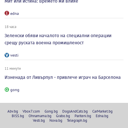
Мит или истина: Времето ми влияе
edna
18 часа
Зеленски обяви началото на специални операции
срещу руската военна промишленост
vesti
11 минути
Изненада от Ливърпул - привлече играч на Барселона
gong
Abv.bg
Vbox7.com
Gong.bg
DogsAndCats.bg
CarMarket.bg
BISS.bg
Ohnamama.bg
Grabo.bg
Pariteni.bg
Edna.bg
Vesti.bg
Nova.bg
Telegraph.bg