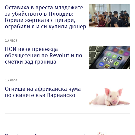
Оставиха в ареста младежите
за убийството в Пловдив:
Горили жертвата с цигари,
ограбили я и си купили дюнер
13 часа
НОИ вече превежда
обезщетения по Revolut и по
сметки зад граница
13 часа
Огнище на африканска чума
по свинете във Варнанско