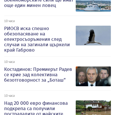
още един минен ловец
10 часа
РИОСВ иска спешно
обезопасяване на
електросъоръжения след
случаи на загинали щъркели
край Габрово
10 часа
Костадинов: Премиерът Радев
се крие зад колективна
безотговорност за „Боташ“
10 часа
Над 20 000 евро финансова
подкрепа са получили
пострадалите от майските