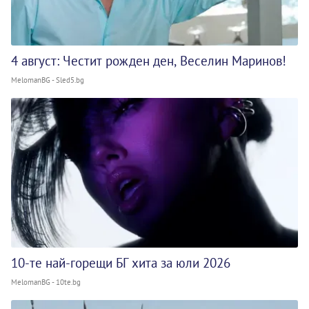
4 август: Честит рожден ден, Веселин Маринов!
MelomanBG - Sled5.bg
10-те най-горещи БГ хита за юли 2026
MelomanBG - 10te.bg