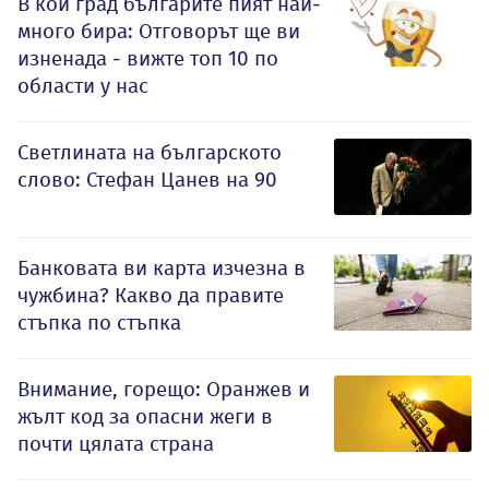
В кой град българите пият най-
много бира: Отговорът ще ви
изненада - вижте топ 10 по
области у нас
Светлината на българското
слово: Стефан Цанев на 90
Банковата ви карта изчезна в
чужбина? Какво да правите
стъпка по стъпка
Внимание, горещо: Оранжев и
жълт код за опасни жеги в
почти цялата страна