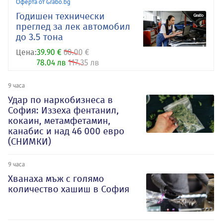
Оферта от Grabo.bg
Годишен технически
преглед за лек автомобил
до 3.5 тона
Цена:
39.90 €
60.00 €
78.04 лв
117.35 лв
9 часа
Удар по наркобизнеса в
София: Иззеха фентанил,
кокаин, метамфетамин,
канабис и над 46 000 евро
(СНИМКИ)
9 часа
Хванаха мъж с голямо
количество хашиш в София