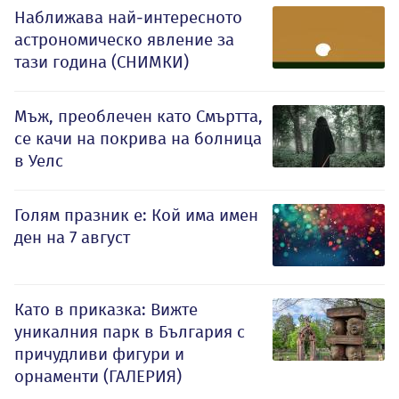
Наближава най-интересното
астрономическо явление за
тази година (СНИМКИ)
Мъж, преоблечен като Смъртта,
се качи на покрива на болница
в Уелс
Голям празник е: Кой има имен
ден на 7 август
Като в приказка: Вижте
уникалния парк в България с
причудливи фигури и
орнаменти (ГАЛЕРИЯ)