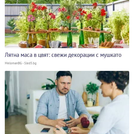
Лятна маса в цвят: свежи декорации с мушкато
MelomanBG - Sled5.bg