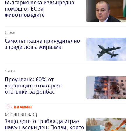
България иска извънредна
помощ от ЕС за
животновъдите
6 часа
Самолет кацна принудително
заради лоша миризма
6 часа
Проучване: 60% от
украинците отхвърлят
отстъпки за Донбас
ohnamama.bg
Защо детето трябва да играе
навън всеки ден: Ползи, които