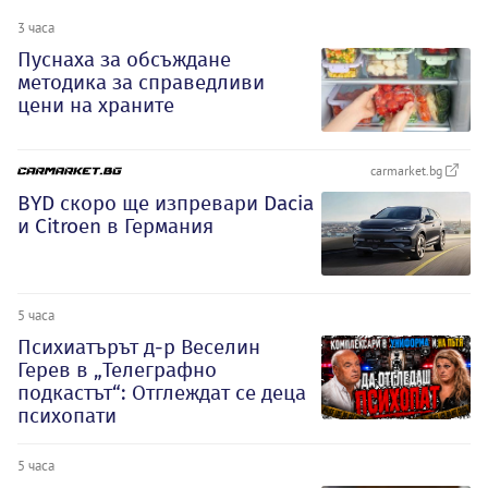
3 часа
Пуснаха за обсъждане
методика за справедливи
цени на храните
carmarket.bg
BYD скоро ще изпревари Dacia
и Citroеn в Германия
5 часа
Психиатърът д-р Веселин
Герев в „Телеграфно
подкастът“: Отглеждат се деца
психопати
5 часа