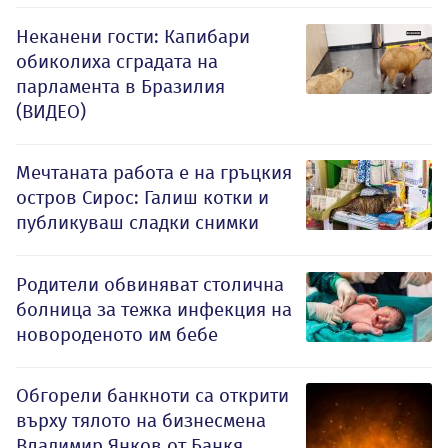
Неканени гости: Капибари
обиколиха сградата на
парламента в Бразилия
(ВИДЕО)
Мечтаната работа е на гръцкия
остров Сирос: Галиш котки и
публикуваш сладки снимки
Родители обвиняват столична
болница за тежка инфекция на
новороденото им бебе
Обгорели банкноти са открити
върху тялото на бизнесмена
Владимир Янков от Банкя