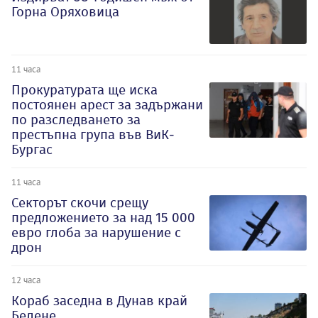
Горна Оряховица
11 часа
Прокуратурата ще иска
постоянен арест за задържани
по разследването за
престъпна група във ВиК-
Бургас
11 часа
Секторът скочи срещу
предложението за над 15 000
евро глоба за нарушение с
дрон
12 часа
Кораб заседна в Дунав край
Белене