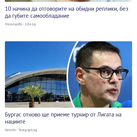
10 начина да отговорите на обидни реплики, без
да губите самообладание
MelomanBG - 10te.bg
Бургас отново ще приеме турнир от Лигата на
нациите
NetInfo - Telegraph.bg