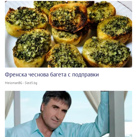
Френска чеснова багета с подправки
MelomanBG - Sled5.bg