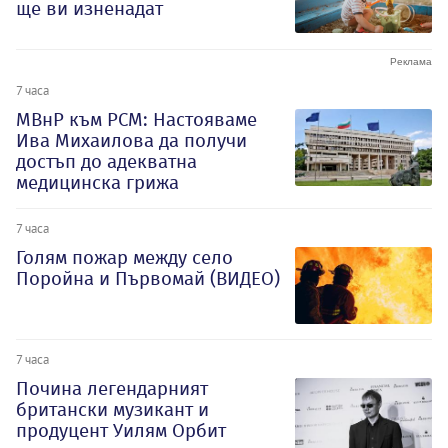
ще ви изненадат
7 часа
МВнР към РСМ: Настояваме
Ива Михаилова да получи
достъп до адекватна
медицинска грижа
7 часа
Голям пожар между село
Поройна и Първомай (ВИДЕО)
7 часа
Почина легендарният
британски музикант и
продуцент Уилям Орбит