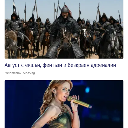
Август с екшън, фентъзи и безкраен адреналин
MelomanBG - Sled5.bg