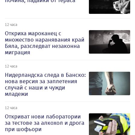
почина, падайки от тераса
12 часа
Откриха мароканец с
множество наранявания край
Бяла, разследват незаконна
миграция
12 часа
Нидерландска следа в Банско:
нова версия за заплетения
случай с наши и чужди
младежи
12 часа
Откриват нови лаборатории
за тестове за алкохол и дрога
при шофьори