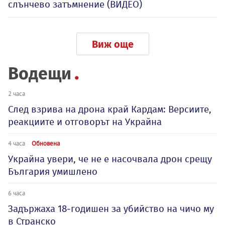
слънчево затъмнение (ВИДЕО)
Виж още
Водещи
2 часа
След взрива на дрона край Кардам: Версиите,
реакциите и отговорът на Украйна
4 часа
Обновена
Украйна увери, че не е насочвала дрон срещу
България умишлено
6 часа
Задържаха 18-годишен за убийство на чичо му
в Странско