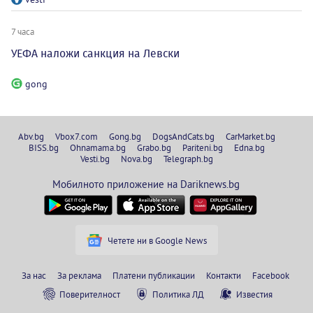
7 часа
УЕФА наложи санкция на Левски
gong
Abv.bg
Vbox7.com
Gong.bg
DogsAndCats.bg
CarMarket.bg
BISS.bg
Ohnamama.bg
Grabo.bg
Pariteni.bg
Edna.bg
Vesti.bg
Nova.bg
Telegraph.bg
Мобилното приложение на Dariknews.bg
Четете ни в Google News
За нас
За реклама
Платени публикации
Контакти
Facebook
Поверителност
Политика ЛД
Известия