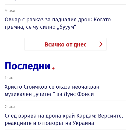
4 часа
Овчар с разказ за падналия дрон: Когато
гръмна, се чу силно „бууум“
Всичко от днес
Последни
1 час
Христо Стоичков се оказа неочакван
музикален „учител“ за Луис Фонси
2 часа
След взрива на дрона край Кардам: Версиите,
реакциите и отговорът на Украйна