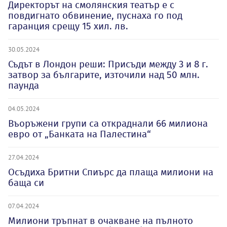
Директорът на смолянския театър е с
повдигнато обвинение, пуснаха го под
гаранция срещу 15 хил. лв.
30.05.2024
Съдът в Лондон реши: Присъди между 3 и 8 г.
затвор за българите, източили над 50 млн.
паунда
04.05.2024
Въоръжени групи са откраднали 66 милиона
евро от „Банката на Палестина“
27.04.2024
Осъдиха Бритни Спиърс да плаща милиони на
баща си
07.04.2024
Милиони тръпнат в очакване на пълното