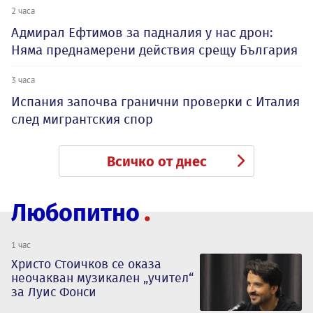
2 часа
Адмирал Ефтимов за падналия у нас дрон:
Няма преднамерени действия срещу България
3 часа
Испания започва гранични проверки с Италия
след мигрантския спор
Всичко от днес
Любопитно
1 час
Христо Стоичков се оказа
неочакван музикален „учител“
за Луис Фонси