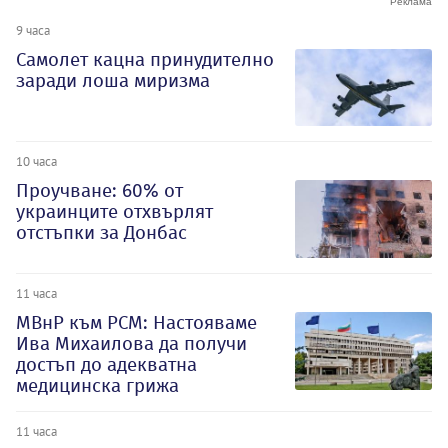
9 часа
Самолет кацна принудително
заради лоша миризма
10 часа
Проучване: 60% от
украинците отхвърлят
отстъпки за Донбас
11 часа
МВнР към РСМ: Настояваме
Ива Михаилова да получи
достъп до адекватна
медицинска грижа
11 часа