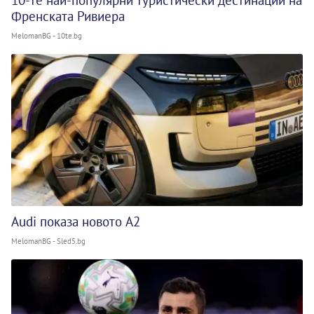
10-те най-популярни туристически дестинации на
Френската Ривиера
MelomanBG - 10te.bg
Audi показа новото A2
MelomanBG - Sled5.bg