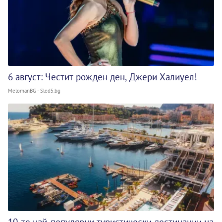
6 август: Честит рожден ден, Джери Халиуел!
MelomanBG - Sled5.bg