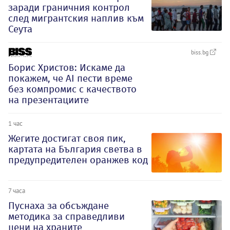
заради граничния контрол
след мигрантския наплив към
Сеута
biss.bg
Борис Христов: Искаме да
покажем, че АI пести време
без компромис с качеството
на презентациите
1 час
Жегите достигат своя пик,
картата на България светва в
предупредителен оранжев код
7 часа
Пуснаха за обсъждане
методика за справедливи
цени на храните