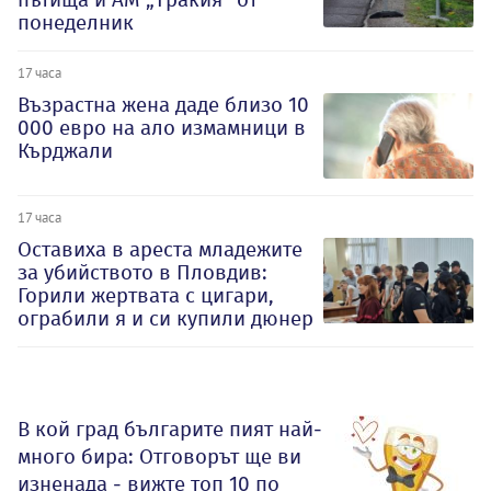
понеделник
17 часа
Възрастна жена даде близо 10
000 евро на ало измамници в
Кърджали
17 часа
Оставиха в ареста младежите
за убийството в Пловдив:
Горили жертвата с цигари,
ограбили я и си купили дюнер
В кой град българите пият най-
много бира: Отговорът ще ви
изненада - вижте топ 10 по