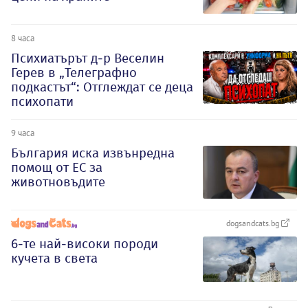
8 часа
Психиатърът д-р Веселин
Герев в „Телеграфно
подкастът“: Отглеждат се деца
психопати
9 часа
България иска извънредна
помощ от ЕС за
животновъдите
dogsandcats.bg
6-те най-високи породи
кучета в света