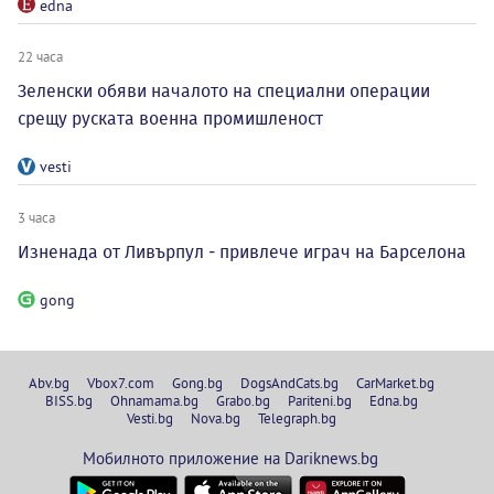
edna
22 часа
Зеленски обяви началото на специални операции
срещу руската военна промишленост
vesti
3 часа
Изненада от Ливърпул - привлече играч на Барселона
gong
Abv.bg
Vbox7.com
Gong.bg
DogsAndCats.bg
CarMarket.bg
BISS.bg
Ohnamama.bg
Grabo.bg
Pariteni.bg
Edna.bg
Vesti.bg
Nova.bg
Telegraph.bg
Мобилното приложение на Dariknews.bg