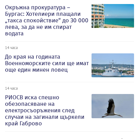
Окръжна прокуратура –
Бургас: Хотелиери плащали
„такса спокойствие“ до 30 000
лева, за да не им спират
водата
14 часа
До края на годината
Военноморските сили ще имат
още един минен ловец
14 часа
РИОСВ иска спешно
обезопасяване на
електросъоръжения след
случаи на загинали щъркели
край Габрово