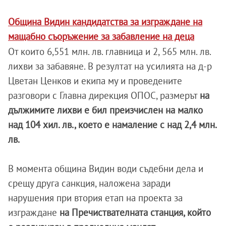
Община Видин кандидатства за изграждане на
мащабно съоръжение за забавление на деца
От които 6,551 млн. лв. главница и 2, 565 млн. лв.
лихви за забавяне. В резултат на усилията на д-р
Цветан Ценков и екипа му и проведените
разговори с Главна дирекция ОПОС, размерът
на
дължимите лихви е бил преизчислен на малко
над 104 хил. лв., което е намаление с над 2,4 млн.
лв.
В момента община Видин води съдебни дела и
срещу друга санкция, наложена заради
нарушения при втория етап на проекта за
изграждане
на Пречиствателната станция, който