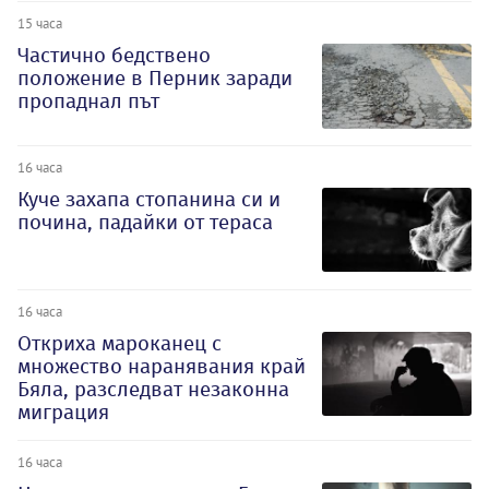
15 часа
Частично бедствено
положение в Перник заради
пропаднал път
16 часа
Куче захапа стопанина си и
почина, падайки от тераса
16 часа
Откриха мароканец с
множество наранявания край
Бяла, разследват незаконна
миграция
16 часа