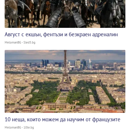
Август с екшън, фентъзи и безкраен адреналин
MelomanBG - Sled5.bg
10 неща, които можем да научим от французите
MelomanBG - 10te.bg