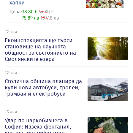
хапки
Цена:
38.80 €
54.80 €
75.89 лв
107.18 лв
12 часа
Екоинспекцията ще търси
становище на научната
общност за състоянието на
Смолянските езера
12 часа
Столична община планира да
купи нови автобуси, тролеи,
трамваи и електробуси
13 часа
Удар по наркобизнеса в
София: Иззеха фентанил,
кокаин, метамфетамин,