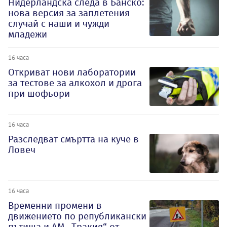
Нидерландска следа в Банско:
нова версия за заплетения
случай с наши и чужди
младежи
16 часа
Откриват нови лаборатории
за тестове за алкохол и дрога
при шофьори
16 часа
Разследват смъртта на куче в
Ловеч
16 часа
Временни промени в
движението по републикански
пътища и АМ „Тракия“ от