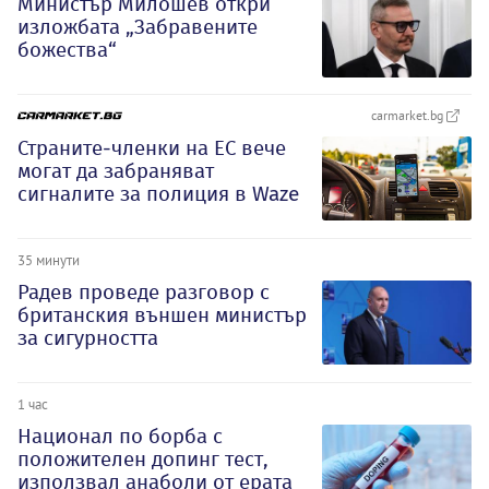
Министър Милошев откри
изложбата „Забравените
божества“
carmarket.bg
Страните-членки на ЕС вече
могат да забраняват
сигналите за полиция в Waze
35 минути
Радев проведе разговор с
британския външен министър
за сигурността
1 час
Национал по борба с
положителен допинг тест,
използвал анаболи от ерата