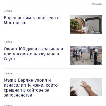
2 часа
Воден режим за две села в
Монтанско
3 часа
Около 100 души са загинали
при масовото нахлуване в
Сеута
3 часа
Мъж в Берлин упоил и
изнасилил 14 жени, които
срещнал в сайтове за
запознанства
4 часа