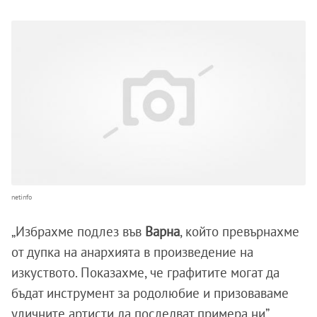
netinfo
„Избрахме подлез във
Варна
, който превърнахме
от дупка на анархията в произведение на
изкуството. Показахме, че графитите могат да
бъдат инструмент за родолюбие и призоваваме
уличните артисти да последват примера ни”,