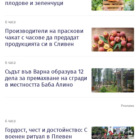
плодове и зеленчуци
6 часа
Производители на праскови
чакат с часове да предадат
продукцията си в Сливен
6 часа
Съдът във Варна образува 12
дела за премахване на сгради
в местността Баба Алино
6 часа
Гордост, чест и достойнство: С
военен ритуал в Плевен