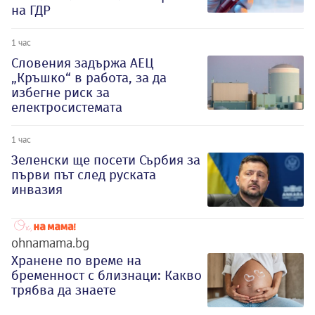
на ГДР
1 час
Словения задържа АЕЦ
„Кръшко“ в работа, за да
избегне риск за
електросистемата
1 час
Зеленски ще посети Сърбия за
първи път след руската
инвазия
ohnamama.bg
Хранене по време на
бременност с близнаци: Какво
трябва да знаете