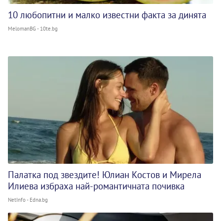
10 любопитни и малко известни факта за динята
MelomanBG - 10te.bg
Палатка под звездите! Юлиан Костов и Мирела
Илиева избраха най-романтичната почивка
NetInfo - Edna.bg