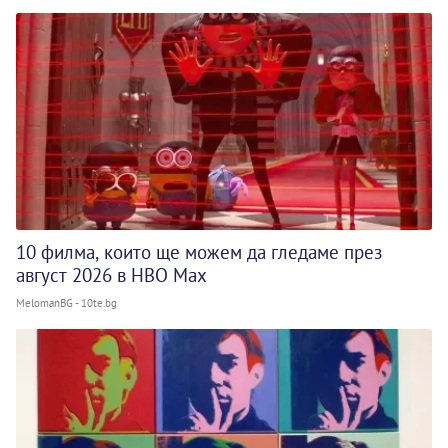
10 филма, които ще можем да гледаме през
август 2026 в HBO Max
MelomanBG - 10te.bg