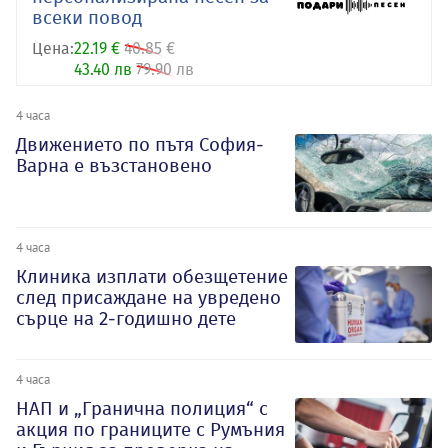
всеки повод
Цена:
22.19 €
40.85 €
43.40 лв
79.90 лв
4 часа
Движението по пътя София-
Варна е възстановено
4 часа
Клиника изплати обезщетение
след присаждане на увредено
сърце на 2-годишно дете
4 часа
НАП и „Гранична полиция“ с
акция по границите с Румъния