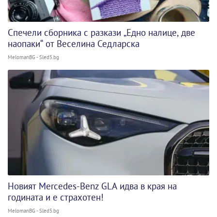
Спечели сборника с разкази „Едно налице, две
наопаки“ от Веселина Седларска
MelomanBG - Sled5.bg
Новият Mercedes-Benz GLA идва в края на
годината и е страхотен!
MelomanBG - Sled5.bg