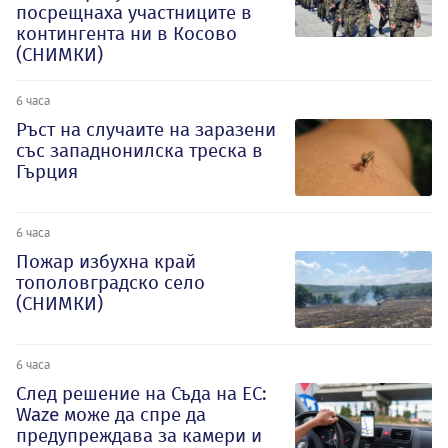
посрещнаха участниците в
контингента ни в Косово
(СНИМКИ)
6 часа
Ръст на случаите на заразени
със западнонилска треска в
Гърция
6 часа
Пожар избухна край
тополовградско село
(СНИМКИ)
6 часа
След решение на Съда на ЕС:
Waze може да спре да
предупреждава за камери и