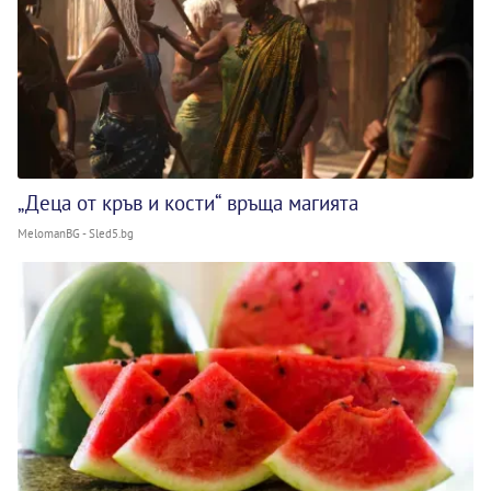
„Деца от кръв и кости“ връща магията
MelomanBG - Sled5.bg