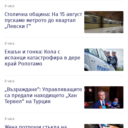
8 часа
Столична община: На 15 август
пускаме метрото до квартал
„Левски Г“
8 часа
Екшън и гонка: Кола с
испанци катастрофира в дере
край Ропотамо
8 часа
„Възраждане“: Управляващите
са предали находището „Хан
Тервел“ на Турция
8 часа
Жена потроши стъкла на