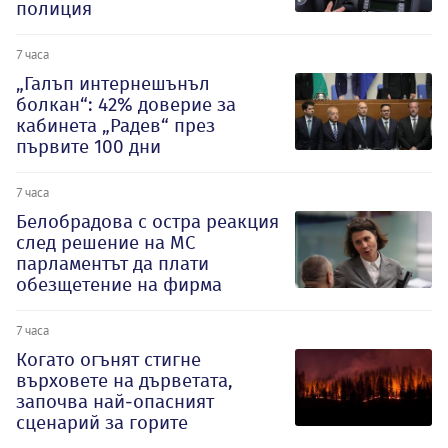
полиция
7 часа
„Галъп интернешънъл
болкан“: 42% доверие за
кабинета „Радев“ през
първите 100 дни
7 часа
Белобрадова с остра реакция
след решение на МС
парламентът да плати
обезщетение на фирма
7 часа
Когато огънят стигне
върховете на дърветата,
започва най-опасният
сценарий за горите