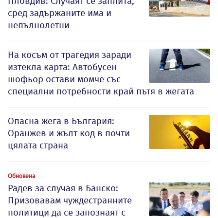
Пловдив: Случаят се заплита,
сред задържаните има и
непълнолетни
На косъм от трагедия заради
изтекла карта: Автобусен
шофьор остави момче със
специални потребности край пътя в жегата
Опасна жега в България:
Оранжев и жълт код в почти
цялата страна
Обновена
Радев за случая в Банско:
Призовавам чуждестранните
политици да се запознаят с