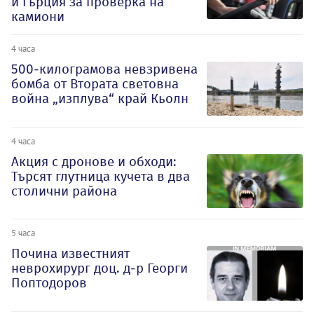
и Гърция за проверка на
камиони
4 часа
500-килограмова невзривена
бомба от Втората световна
война „изплува“ край Кьолн
4 часа
Акция с дронове и обходи:
Търсят глутница кучета в два
столични района
5 часа
Почина известният
неврохирург доц. д-р Георги
Поптодоров