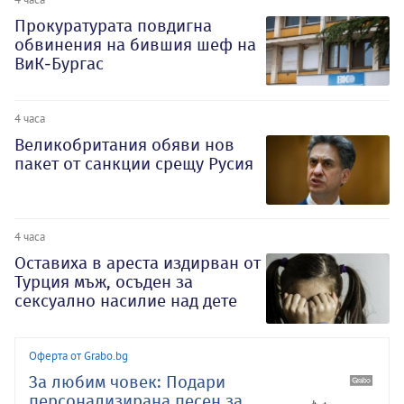
Прокуратурата повдигна
обвинения на бившия шеф на
ВиК-Бургас
4 часа
Великобритания обяви нов
пакет от санкции срещу Русия
4 часа
Оставиха в ареста издирван от
Турция мъж, осъден за
сексуално насилие над дете
Оферта от Grabo.bg
За любим човек: Подари
персонализирана песен за