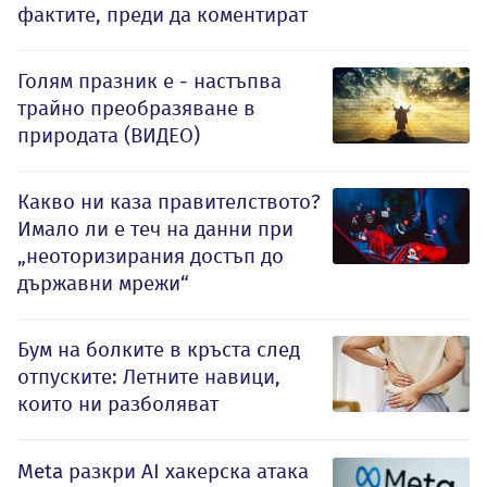
фактите, преди да коментират
Голям празник е - настъпва
трайно преобразяване в
природата (ВИДЕО)
Какво ни каза правителството?
Имало ли е теч на данни при
„неоторизирания достъп до
държавни мрежи“
Бум на болките в кръста след
отпуските: Летните навици,
които ни разболяват
Meta разкри AI хакерска атака