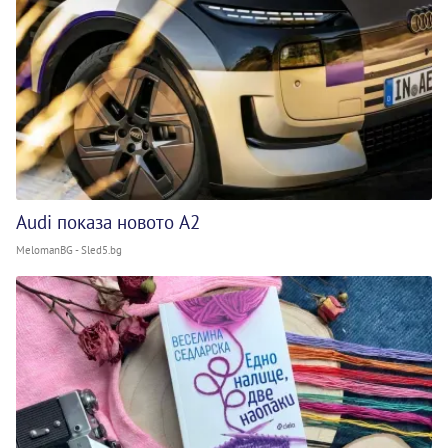
Audi показа новото A2
MelomanBG - Sled5.bg