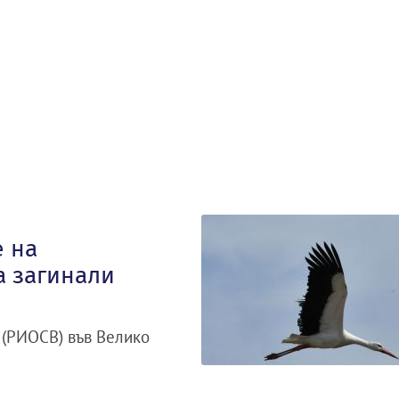
 на
а загинали
 (РИОСВ) във Велико