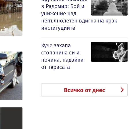
в Радомир: Бой и
унижение над
непълнолетен вдигна на крак
институциите
Куче захапа
стопанина си и
почина, падайки
от терасата
Всичко от днес