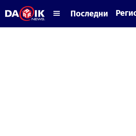
Реги
Последни