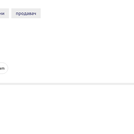
ни
продавач
ram