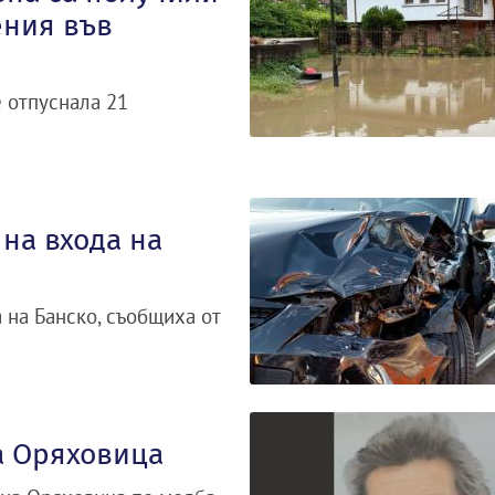
ения във
е отпуснала 21
на входа на
 на Банско, съобщиха от
а Оряховица