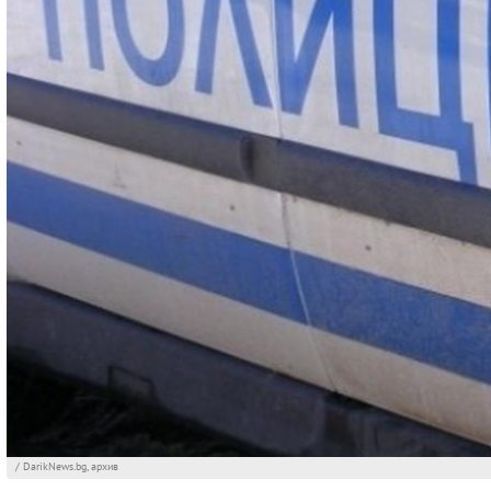
/ DarikNews.bg, архив