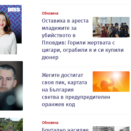
Обновена
Оставиха в ареста
младежите за
убийството в
Пловдив: Горили жертвата с
цигари, ограбили я и си купили
дюнер
Жегите достигат
своя пик, картата
на България
светва в предупредителен
оранжев код
Обновена
Брутално насилие