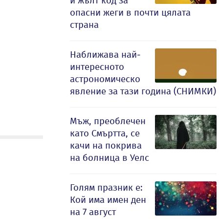
и жълт код за
опасни жеги в почти цялата
страна
Наближава най-
интересното
астрономическо
явление за тази година (СНИМКИ)
Мъж, преоблечен
като Смъртта, се
качи на покрива
на болница в Уелс
Голям празник е:
Кой има имен ден
на 7 август