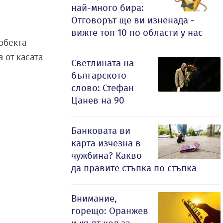
най-много бира:
Отговорът ще ви изненада -
вижте топ 10 по области у нас
 обекта
 от касата
Светлината на
българското
слово: Стефан
Цанев на 90
Банковата ви
карта изчезна в
чужбина? Какво
да правите стъпка по стъпка
Внимание,
горещо: Оранжев