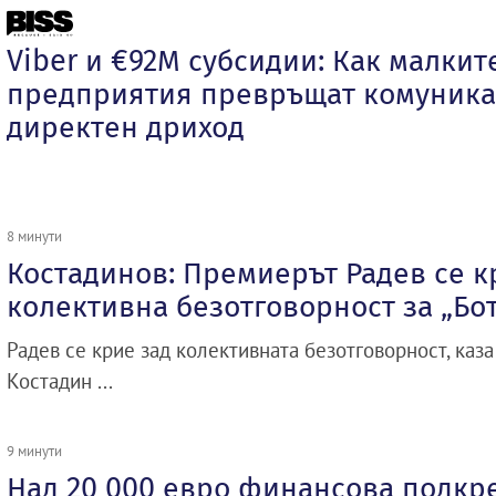
Viber и €92М субсидии: Как малкит
предприятия превръщат комуника
директен дриход
8 минути
Костадинов: Премиерът Радев се к
колективна безотговорност за „Бо
Радев се крие зад колективната безотговорност, каза
Костадин ...
9 минути
Над 20 000 евро финансова подкр