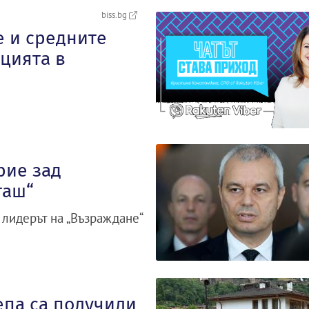
biss.bg
е и средните
цията в
рие зад
таш“
 лидерът на „Възраждане“
епа са получили