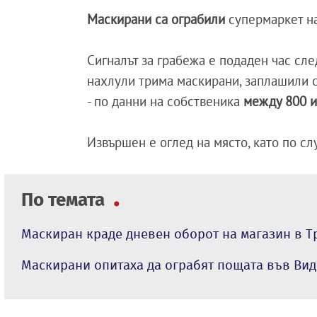
Маскирани са ограбили
супермаркет на
Сигналът за грабежа е подаден час сл
нахлули трима маскирани, заплашили с
- по данни на собственика
между 800 и
Извършен е оглед на място, като по с
По темата
Маскиран краде дневен оборот на магазин в Т
Маскирани опитаха да ограбят пощата във Ви