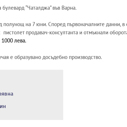
 булевард “Чаталджа” във Варна.
ед полунощ на 7 юни. Според първоначалните данни, в
 пистолет продавач-консултанта и отмъкнали оборота
 1000 лева.
лучая е образувано досъдебно производство.
рявна
дин