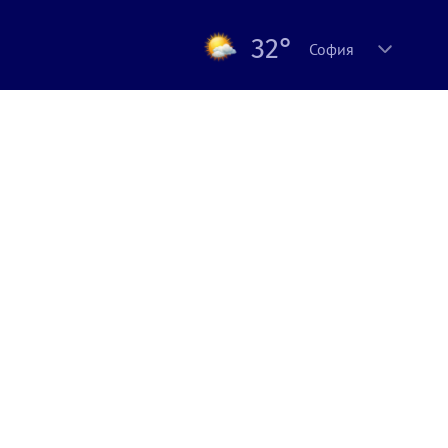
32°
София