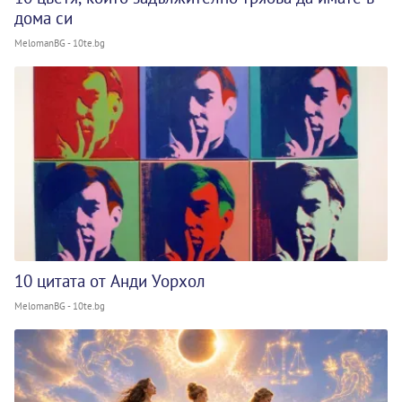
дома си
MelomanBG - 10te.bg
10 цитата от Анди Уорхол
MelomanBG - 10te.bg