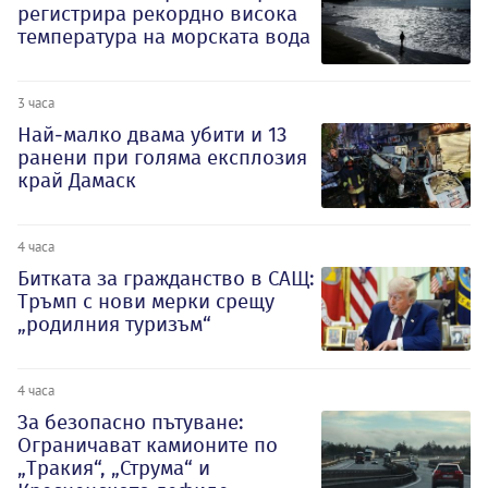
регистрира рекордно висока
температура на морската вода
3 часа
Най-малко двама убити и 13
ранени при голяма експлозия
край Дамаск
4 часа
Битката за гражданство в САЩ:
Тръмп с нови мерки срещу
„родилния туризъм“
4 часа
За безопасно пътуване:
Ограничават камионите по
„Тракия“, „Струма“ и