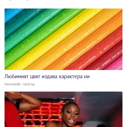
Любимият цвят издава характера ни
MelomanBG - Sled5.bg