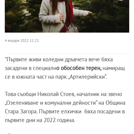
4 януари 2022 11:21
"Първите живи коледни дръвчета вече бяха
засадени в специалн
о обособен терен,
намиращ
се в южната част на парк „Артилерийски“.
Това съобщи Николай Стоев, началник на звено
„Озеленяване и комунални дейности“ на Община
Стара Загора. Първите елхички бяха посадени в
първите дни на 2022 година.