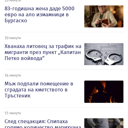
83-годишна жена даде 5000
евро на ало измамници в
Бургаско
30 минути
Хванаха литовец за трафик на
мигранти през пункт „Капитан
Петко войвода“
36 минути
Мъж подпали помещение в
сградата на кметството в
Тръстеник
55 минути
След спецакция: Спипаха
голямо количество марихуана