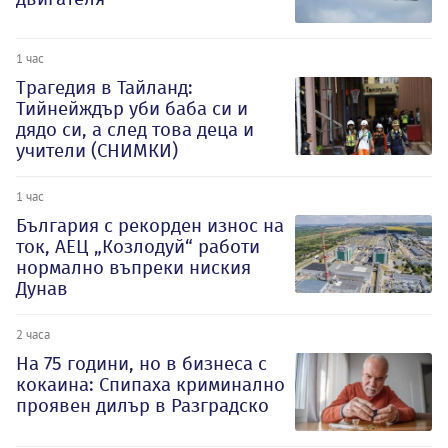
1 час
Трагедия в Тайланд:
Тийнейждър уби баба си и
дядо си, а след това деца и
учители (СНИМКИ)
1 час
България с рекорден износ на
ток, АЕЦ „Козлодуй“ работи
нормално въпреки ниския
Дунав
2 часа
На 75 години, но в бизнеса с
кокаина: Спипаха криминално
проявен дилър в Разградско