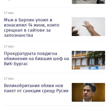
17 часа
Мъж в Берлин упоил и
изнасилил 14 жени, които
срещнал в сайтове за
запознанства
17 часа
Прокуратурата повдигна
обвинения на бившия шеф на
ВиК-Бургас
17 часа
Великобритания обяви нов
пакет от санкции срещу Русия