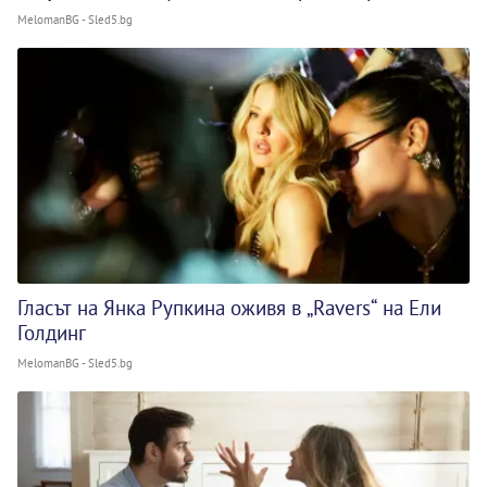
MelomanBG - Sled5.bg
Гласът на Янка Рупкина оживя в „Ravers“ на Ели
Голдинг
MelomanBG - Sled5.bg