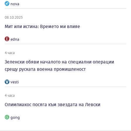
nova
08.10.2025
Мит или истина: Времето ми влияе
edna
4 часа
Зеленски обяви началото на специални операции
срещу руската военна промишленост
vesti
4 часа
Олимпиакос посяга към звездата на Левски
gong