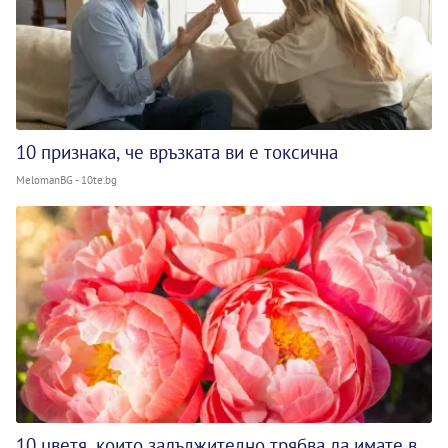
10 признака, че връзката ви е токсична
MelomanBG - 10te.bg
10 цветя, които задължително трябва да имате в