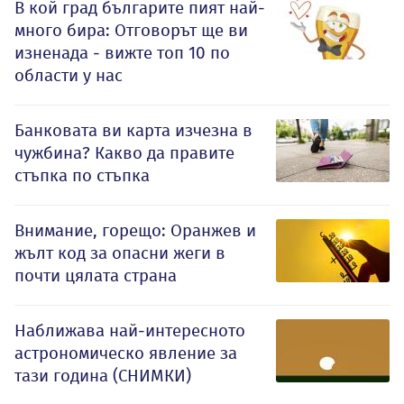
В кой град българите пият най-
много бира: Отговорът ще ви
изненада - вижте топ 10 по
области у нас
Банковата ви карта изчезна в
чужбина? Какво да правите
стъпка по стъпка
Внимание, горещо: Оранжев и
жълт код за опасни жеги в
почти цялата страна
Наближава най-интересното
астрономическо явление за
тази година (СНИМКИ)