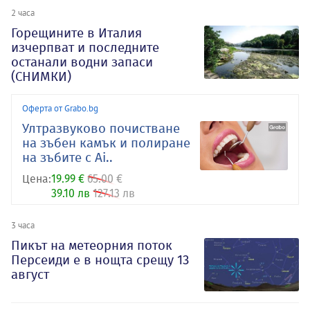
2 часа
Горещините в Италия
изчерпват и последните
останали водни запаси
(СНИМКИ)
Оферта от Grabo.bg
Ултразвуково почистване
на зъбен камък и полиране
на зъбите с Ai..
Цена:
19.99 €
65.00 €
39.10 лв
127.13 лв
3 часа
Пикът на метеорния поток
Персеиди е в нощта срещу 13
август