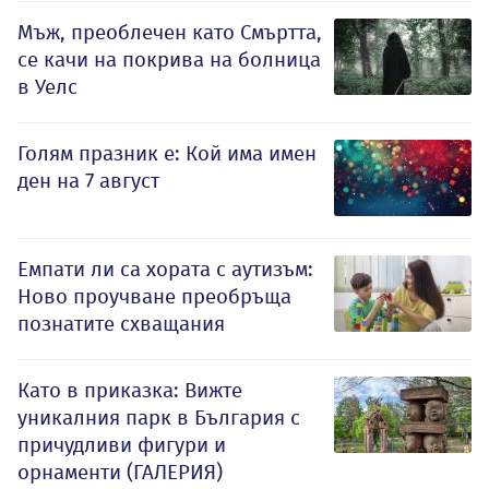
Мъж, преоблечен като Смъртта,
се качи на покрива на болница
в Уелс
Голям празник е: Кой има имен
ден на 7 август
Емпати ли са хората с аутизъм:
Ново проучване преобръща
познатите схващания
Като в приказка: Вижте
уникалния парк в България с
причудливи фигури и
орнаменти (ГАЛЕРИЯ)