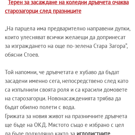
Терен за засаждане на коледни дръвчета очаква
старозагорци след празниците
„На парцела има предварително направени дупки,
които улесняват всички желаещи да допринесат
за изграждането на още по-зелена Стара Загора“,
обясни Стоев.
Той напомни, че дръвчетата е хубаво да бъдат
засадени именно сега, непосредствено след като
са изпълнили своята роля и са красили домовете
на старозагорци. Новонасажденията трябва да
бъдат обилно полети с вода.
Грижата за новия живот на празничните дръвчета
ще бъде на ОКД. Мястото също е избрано с цел
да бъде подходящо както за
иглолистните