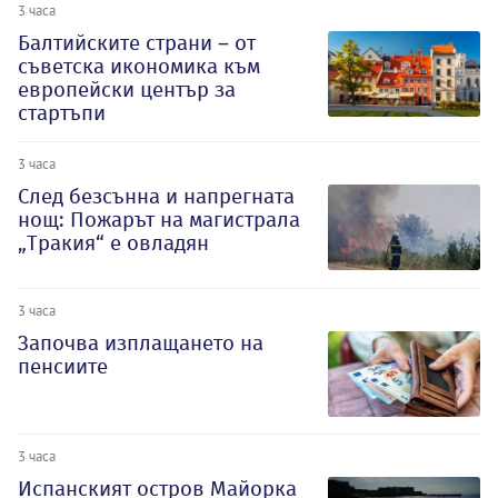
3 часа
Балтийските страни – от
съветска икономика към
европейски център за
стартъпи
3 часа
След безсънна и напрегната
нощ: Пожарът на магистрала
„Тракия“ е овладян
3 часа
Започва изплащането на
пенсиите
3 часа
Испанският остров Майорка