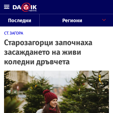
Последни
Региони
СТ. ЗАГОРА
Старозагорци започнаха
засаждането на живи
коледни дръвчета