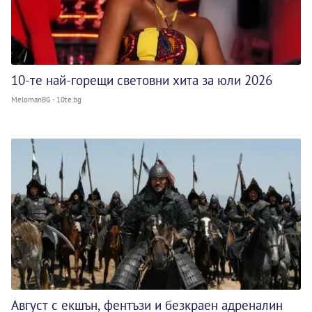
10-те най-горещи световни хита за юли 2026
MelomanBG - 10te.bg
Август с екшън, фентъзи и безкраен адреналин