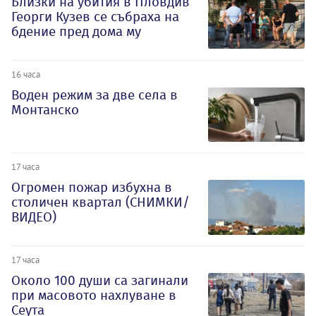
Близки на убития в Пловдив
Георги Кузев се събраха на
бдение пред дома му
16 часа
Воден режим за две села в
Монтанско
17 часа
Огромен пожар избухна в
столичен квартал (СНИМКИ/
ВИДЕО)
17 часа
Около 100 души са загинали
при масовото нахлуване в
Сеута