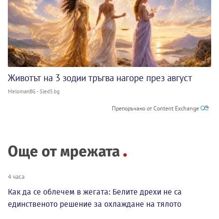
Животът на 3 зодии тръгва нагоре през август
MelomanBG - Sled5.bg
Препоръчано от Content Exchange
Още от мрежата
4 часа
Как да се облечем в жегата: Белите дрехи не са
единственото решение за охлаждане на тялото