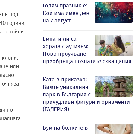
Голям празник е:
Кой има имен ден
ени под
на 7 август
240 години,
авностойни
Емпати ли са
хората с аутизъм:
Ново проучване
 клони,
преобръща познатите схващания
дане или
гласно
Като в приказка:
уточняват
Вижте уникалния
парк в България с
причудливи фигури и орнаменти
дин от
(ГАЛЕРИЯ)
оналната
Бум на болките в