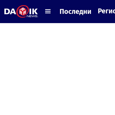
Реги
Последни