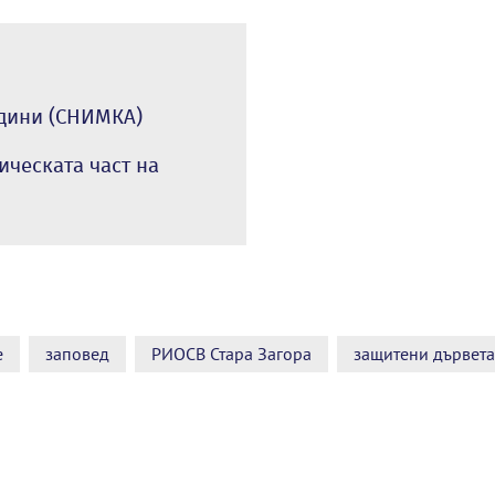
одини (СНИМКА)
ическата част на
е
заповед
РИОСВ Стара Загора
защитени дървета