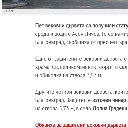
/ МОСВ
Пет вековни дървета са получили стат
среда и водите Асен Личев. Те се нам
Благоевград, съобщиха от пресцентъра
Едно от защитените вековни дървета 
храма "Св. великомъченик Георги" в
сел
и обиколка на ствола 3,57 м.
Другите четири вековни дървета, коит
Благоевград. Защитен е
източен чинар
на ствола 5,73 м, в село
Долна Градешн
Обявиха за защитени вековни дървета 