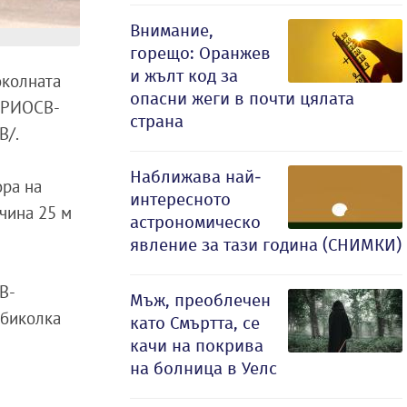
Внимание,
горещо: Оранжев
и жълт код за
околната
опасни жеги в почти цялата
и РИОСВ-
страна
В/.
Наближава най-
ора на
интересното
очина 25 м
астрономическо
явление за тази година (СНИМКИ)
В-
Мъж, преоблечен
 обиколка
като Смъртта, се
качи на покрива
на болница в Уелс