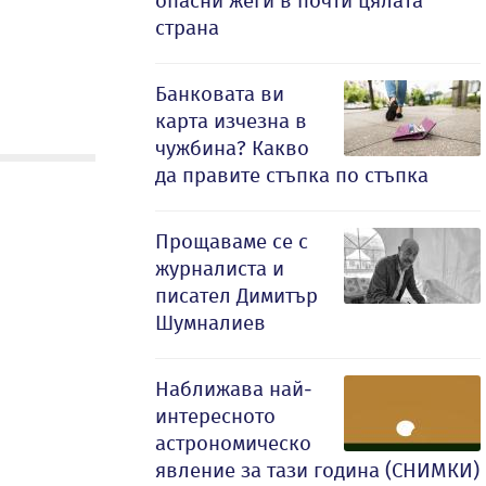
опасни жеги в почти цялата
страна
Банковата ви
карта изчезна в
чужбина? Какво
да правите стъпка по стъпка
Прощаваме се с
журналиста и
писател Димитър
Шумналиев
Наближава най-
интересното
астрономическо
явление за тази година (СНИМКИ)