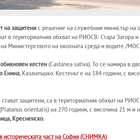
ут на защитени
с решение на служебния министър на 
ират в териториалния обхват на РИОСВ- Стара Загора 
 на Министерството на околната среда и водите /МОС
е
обикновен кестен
(Castanea sativa). То се намира в дв
о Енина
, Казанлъшко. Кестенът е на 184 години, с вис
о стават защитени, са в териториалния обхват на РИОС
(Platanus orientalis) на 270 години, с височина 21 м и
ица, Кресненско
.
в историческата част на София (СНИМКА)