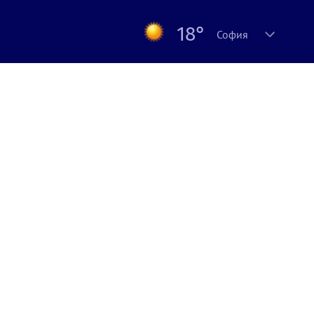
18°
София