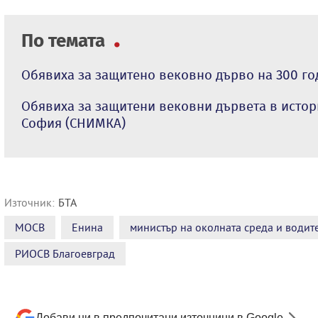
По темата
Обявиха за защитено вековно дърво на 300 г
Обявиха за защитени вековни дървета в истор
София (СНИМКА)
Източник:
БТА
МОСВ
Енина
министър на околната среда и водит
РИОСВ Благоевград
Добави ни в предпочитани източници в Google