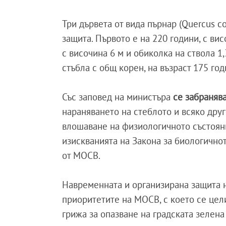
Три дървета от вида пърнар (Quercus co
защита. Първото е на 220 години, с висо
с височина 6 м и обиколка на ствола 1
стъбла с общ корен, на възраст 175 годи
Със заповед на министъра
се забраняв
нараняването на стеблото и всяко дру
влошаване на физиологичното състояни
изискванията на Закона за биологично
от МОСВ.
Навременната и организирана защита н
приоритетите на МОСВ, с което се це
грижа за опазване на градската зелена