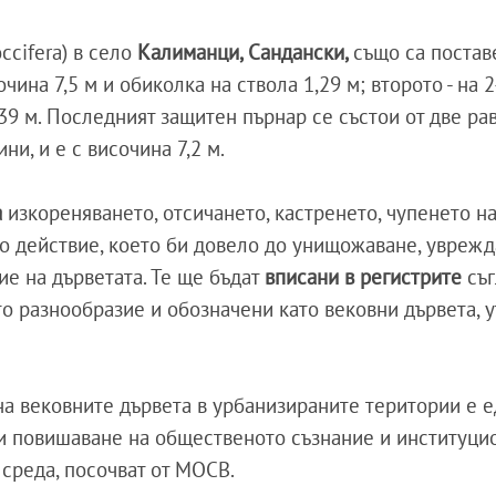
ccifera) в село
Калиманци, Сандански,
също са постав
чина 7,5 м и обиколка на ствола 1,29 м; второто - на 
,39 м. Последният защитен пърнар се състои от две р
ни, и е с височина 7,2 м.
а
изкореняването, отсичането, кастренето, чупенето на
го действие, което би довело до унищожаване, увреж
е на дърветата. Те ще бъдат
вписани в регистрите
съ
то разнообразие и обозначени като вековни дървета, 
а вековните дървета в урбанизираните територии е е
ли повишаване на общественото съзнание и институци
 среда, посочват от МОСВ.