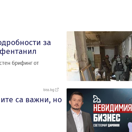
одробности за
 фентанил
естен брифинг от
biss.bg
ите са важни, но