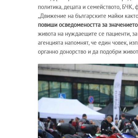
политика, децата и семейството, БЧК, 
„Движение на българските майки както
повиши осведомеността за значението
живота на нуждаещите се пациенти, за
агенцията напомнят, че един човек, из
органно донорство и да подобри живот