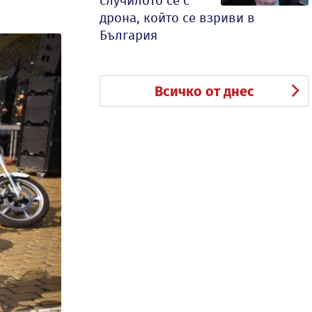
случилото се с
дрона, който се взриви в
България
Всичко от днес