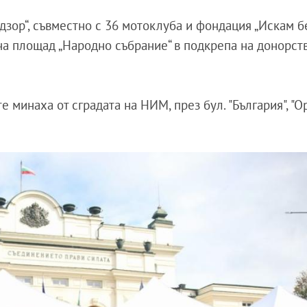
зор“, съвместно с 36 мотоклуба и фондация „Искам бе
а площад „Народно събрание“ в подкрепа на донорст
е минаха от сградата на НИМ, през бул. "България", "О