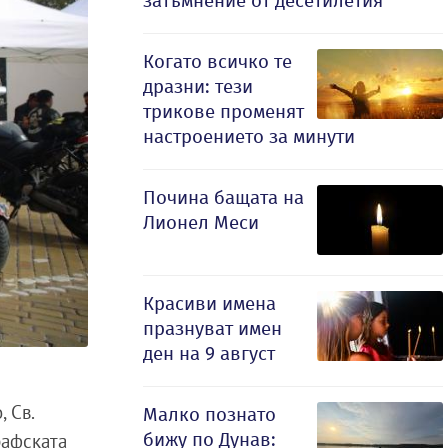
затъмнение от десетилетия
Когато всичко те
дразни: тези
трикове променят
настроението за минути
Почина бащата на
Лионел Меси
Красиви имена
празнуват имен
ден на 9 август
 Св.
Малко познато
бижу по Дунав:
рафската