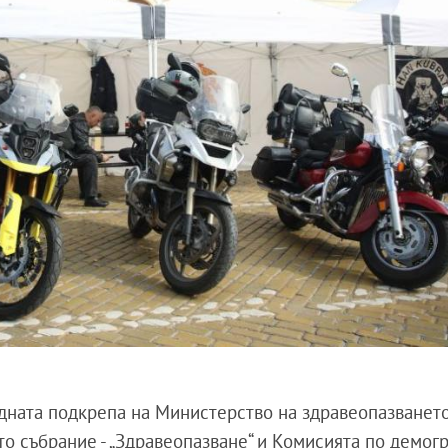
дната подкрепа на Министерство на здравеопазването,
о събрание - „Здравеопазване“ и Комисията по демог