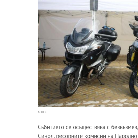
БГНЕС
Събитието се осъществява с безвъзмез
Синод, ресорните комисии на Народнот