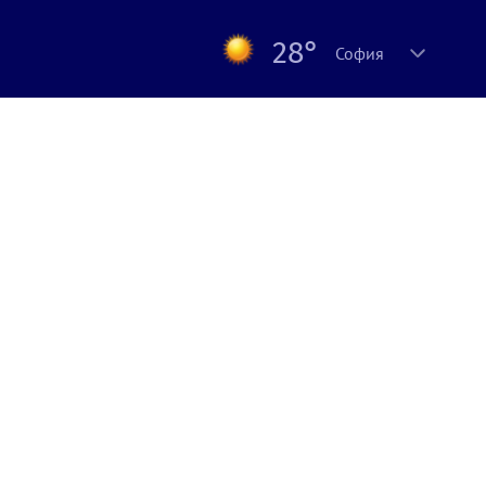
28°
София