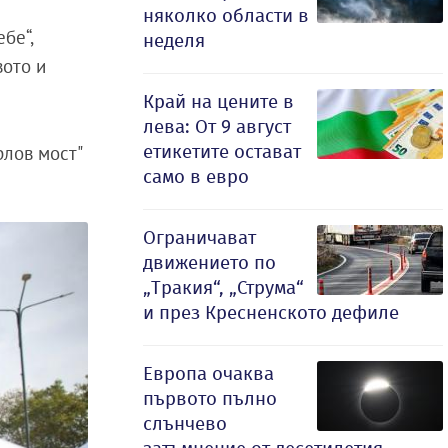
няколко области в
бе“,
неделя
вото и
Край на цените в
лева: От 9 август
етикетите остават
рлов мост"
само в евро
Ограничават
движението по
„Тракия“, „Струма“
и през Кресненското дефиле
Европа очаква
първото пълно
слънчево