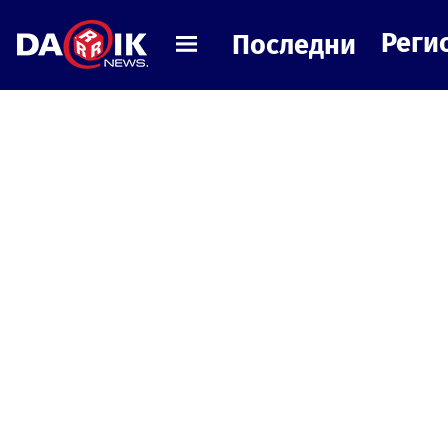
Реги
Последни