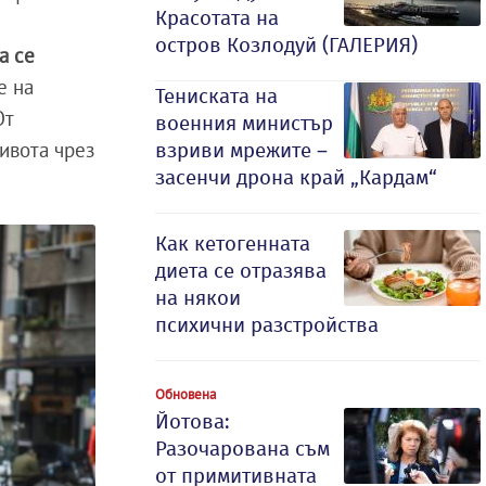
Красотата на
остров Козлодуй (ГАЛЕРИЯ)
а се
е на
Тениската на
От
военния министър
живота чрез
взриви мрежите –
засенчи дрона край „Кардам“
Как кетогенната
диета се отразява
на някои
психични разстройства
Обновена
Йотова:
Разочарована съм
от примитивната