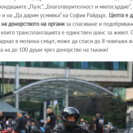
фондациите „Пулс“, „Благотворителност и милосърдие“,
 и на „Да дарим усмивка“ на София Райдърс.
Целта е д
 на донорството на органи
за спасяване и подобряван
 които трансплантацията е единствен шанс за живот. 
паднал в мозъчна смърт, може да спаси до 8 човешки 
а на до 100 души чрез донорство на тъкани!