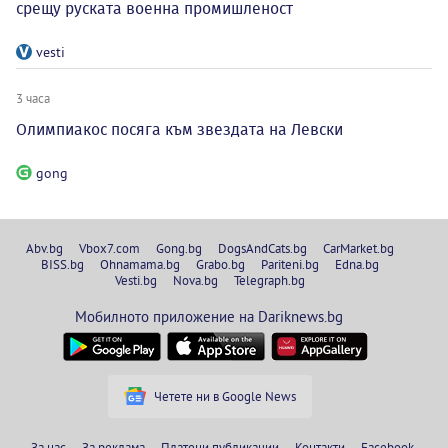
срещу руската военна промишленост
vesti
3 часа
Олимпиакос посяга към звездата на Левски
gong
Abv.bg
Vbox7.com
Gong.bg
DogsAndCats.bg
CarMarket.bg
BISS.bg
Ohnamama.bg
Grabo.bg
Pariteni.bg
Edna.bg
Vesti.bg
Nova.bg
Telegraph.bg
Мобилното приложение на Dariknews.bg
Четете ни в Google News
За нас
За реклама
Платени публикации
Контакти
Facebook