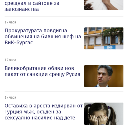
срещнал в сайтове за
запознанства
17 часа
Прокуратурата повдигна
обвинения на бившия шеф на
ВиК-Бургас
17 часа
Великобритания обяви нов
пакет от санкции срещу Русия
17 часа
Оставиха в ареста издирван от
Турция мъж, осъден за
сексуално насилие над дете