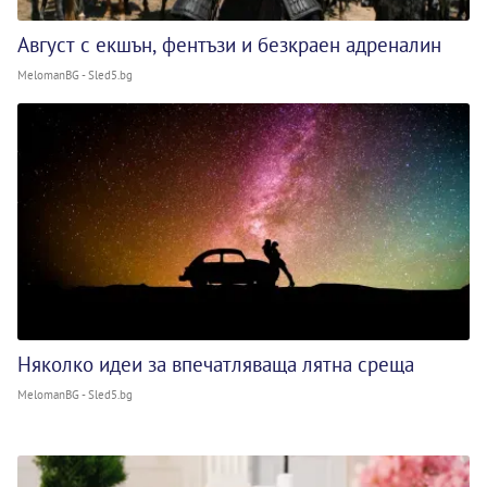
Август с екшън, фентъзи и безкраен адреналин
MelomanBG - Sled5.bg
Няколко идеи за впечатляваща лятна среща
MelomanBG - Sled5.bg