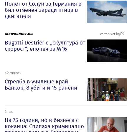
Полет от Солун за Германия е
бил отменен заради птица в
двигателя
carmarket.bg
Bugatti Destrier е „скулптура от
скорост“, епопея за W16
42 минути
Стрелба в училище край
Банкок, 8 убити и 15 ранени
1 час
На 75 години, но в бизнеса с
кокаина: Спипаха криминално