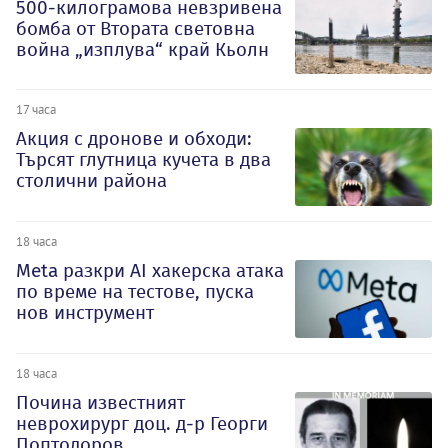
500-килограмова невзривена
бомба от Втората световна
война „изплува“ край Кьолн
17 часа
Акция с дронове и обходи:
Търсят глутница кучета в два
столични района
18 часа
Meta разкри AI хакерска атака
по време на тестове, пуска
нов инструмент
18 часа
Почина известният
неврохирург доц. д-р Георги
Поптодоров