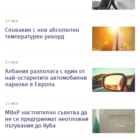
11 часа
Словакия с нов абсолютен
температурен рекорд
11 часа
Албания разполага с един от
най-остарелите автомобилни
паркове в Европа
11 часа
МВнР настоятелно съветва да
не се предприемат неотложни
пътувания до Куба