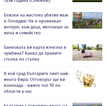
тази година (СНИМКИ)
Близки на жестоко убития мъж
в Пловдив: Не е проявявал
интерес към деца, мечтаеше за
жена и семейство
Банковата ви карта изчезна в
чужбина? Какво да правите
стъпка по стъпка
В кой град българите пият най-
много бира: Отговорът ще ви
изненада - вижте топ 10 по
области у нас
България с рекорден износ на