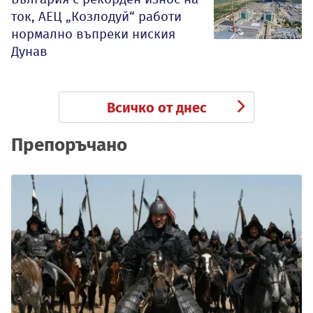
ток, АЕЦ „Козлодуй“ работи
нормално въпреки ниския
Дунав
Всичко от днес
Препоръчано