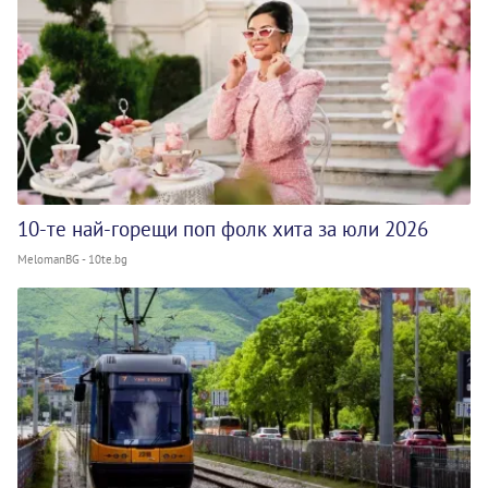
10-те най-горещи поп фолк хита за юли 2026
MelomanBG - 10te.bg