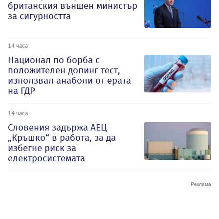
британския външен министър
за сигурността
14 часа
Национал по борба с
положителен допинг тест,
използвал анаболи от ерата
на ГДР
14 часа
Словения задържа АЕЦ
„Кръшко“ в работа, за да
избегне риск за
електросистемата