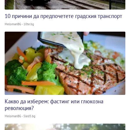
10 причини да предпочетете градския транспорт
MelomanBG - 10te.bg
Какво да изберем: фастинг или глюкозна
революция?
MelomanBG - Sled5.bg