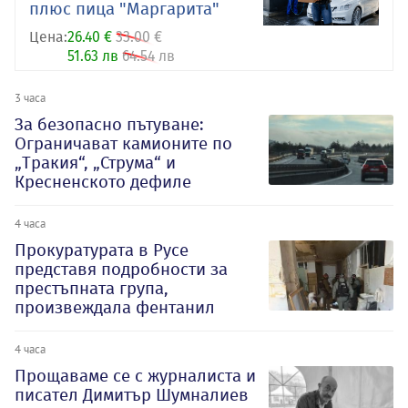
плюс пица "Маргарита"
Цена:
26.40 €
33.00 €
51.63 лв
64.54 лв
3 часа
За безопасно пътуване:
Ограничават камионите по
„Тракия“, „Струма“ и
Кресненското дефиле
4 часа
Прокуратурата в Русе
представя подробности за
престъпната група,
произвеждала фентанил
4 часа
Прощаваме се с журналиста и
писател Димитър Шумналиев