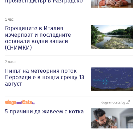
проявен дилър в Разградско
1 час
Горещините в Италия
изчерпват и последните
останали водни запаси
(СНИМКИ)
2 часа
Пикът на метеорния поток
Персеиди е в нощта срещу 13
август
dogsandcats.bg
5 причини да живеем с котка