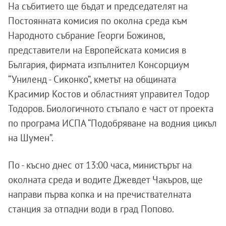
На събитието ще бъдат и председателят на
Постоянната комисия по околна среда към
Народното събрание Георги Божинов,
представители на Европейската комисия в
България, фирмата изпълнител Консорциум
“Униленд - Сиконко”, кметът на общината
Красимир Костов и областният управител Тодор
Тодоров. Биологичното стъпало е част от проекта
по програма ИСПА “Подобряване на водния цикъл
на Шумен”.
По - късно днес от 13:00 часа, министърът на
околната среда и водите Джевдет Чакъров, ще
направи първа копка и на пречиствателната
станция за отпадни води в град Попово.