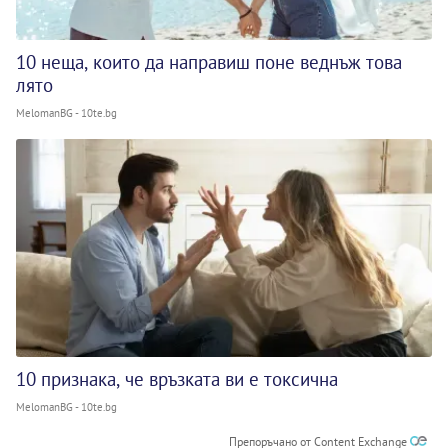
10 неща, които да направиш поне веднъж това
лято
MelomanBG - 10te.bg
10 признака, че връзката ви е токсична
MelomanBG - 10te.bg
Препоръчано от Content Exchange