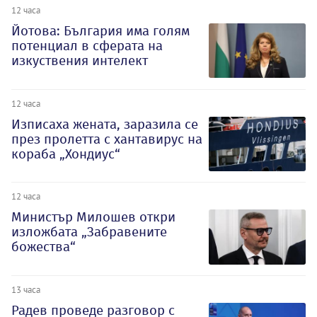
12 часа
Йотова: България има голям
потенциал в сферата на
изкуствения интелект
12 часа
Изписаха жената, заразила се
през пролетта с хантавирус на
кораба „Хондиус“
12 часа
Министър Милошев откри
изложбата „Забравените
божества“
13 часа
Радев проведе разговор с