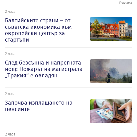
2 часа
Балтийските страни – от
съветска икономика към
европейски център за
стартъпи
2 часа
След безсънна и напрегната
нощ: Пожарът на магистрала
„Тракия“ е овладян
2 часа
Започва изплащането на
пенсиите
2 часа