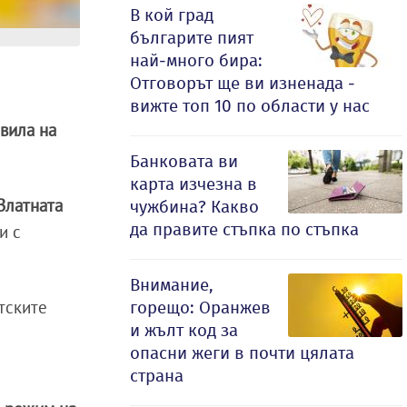
В кой град
българите пият
най-много бира:
Отговорът ще ви изненада -
вижте топ 10 по области у нас
вила на
Банковата ви
карта изчезна в
Златната
чужбина? Какво
да правите стъпка по стъпка
и с
Внимание,
тските
горещо: Оранжев
и жълт код за
опасни жеги в почти цялата
страна