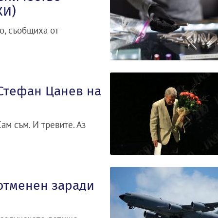
КИ)
о, съобщиха от
 Стефан Цанев на
ам съм. И тревите. Аз
 отменен заради