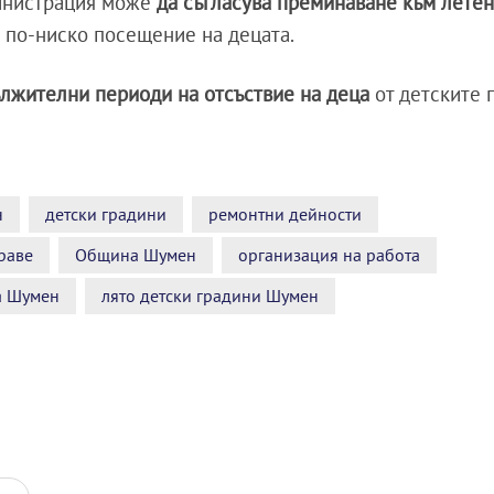
инистрация може
да съгласува преминаване към лете
 по-ниско посещение на децата.
ължителни периоди на отсъствие на деца
от детските 
н
детски градини
ремонтни дейности
раве
Община Шумен
организация на работа
а Шумен
лято детски градини Шумен