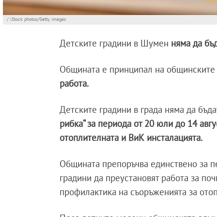
/ iStock photos/Getty images
Детските градини в Шумен
няма да бъ
Общината е принципал на общинските 
работа.
Детските градини в града няма да бъда
рибка“ за периода от 20 юли до 14 авгу
отоплителната и ВиК инсталацията.
Общината препоръчва единствено за п
градини да преустановят работа за по
профилактика на съоръженията за ото