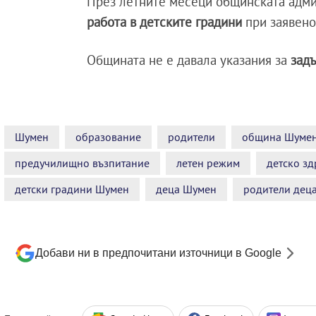
През летните месеци общинската адм
работа в детските градини
при заявено
Общината не е давала указания за
зад
Шумен
образование
родители
община Шуме
предучилищно възпитание
летен режим
детско зд
детски градини Шумен
деца Шумен
родители дец
Добави ни в предпочитани източници в Google