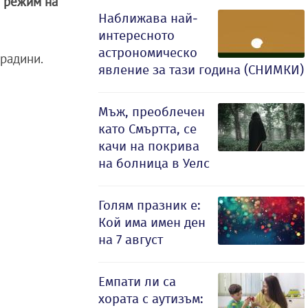
н режим на
Наближава най-
интересното
астрономическо
градини.
явление за тази година (СНИМКИ)
Мъж, преоблечен
като Смъртта, се
качи на покрива
на болница в Уелс
Голям празник е:
Кой има имен ден
на 7 август
Емпати ли са
хората с аутизъм: