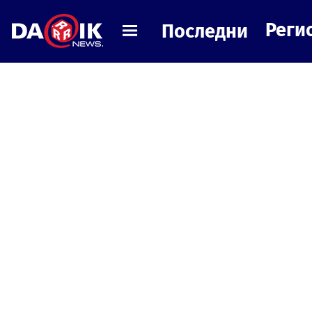
Реги
Последни