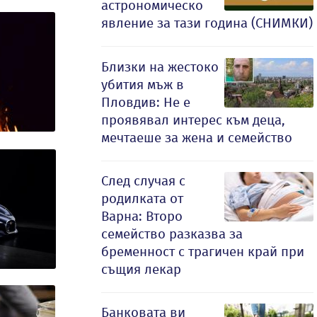
астрономическо
явление за тази година (СНИМКИ)
Близки на жестоко
убития мъж в
Пловдив: Не е
проявявал интерес към деца,
мечтаеше за жена и семейство
След случая с
родилката от
Варна: Второ
семейство разказва за
бременност с трагичен край при
същия лекар
Банковата ви