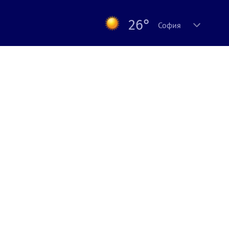
26°
София