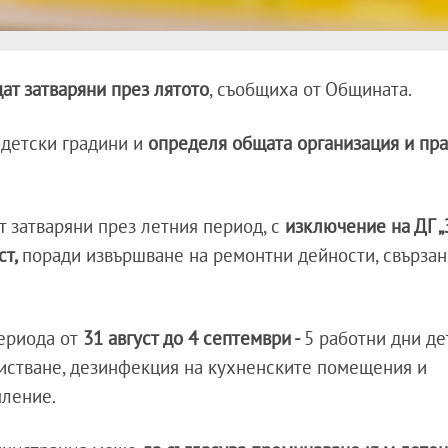
дат затваряни през лятото
, съобщиха от Общината.
детски градини и
определя общата организация и пра
т затваряни през летния период, с
изключение на ДГ „
ст,
поради извършване на ремонтни дейности, свързан
ериода от
31 август до 4 септември -
5 работни дни де
чистване, дезинфекция на кухненските помещения и
пление.