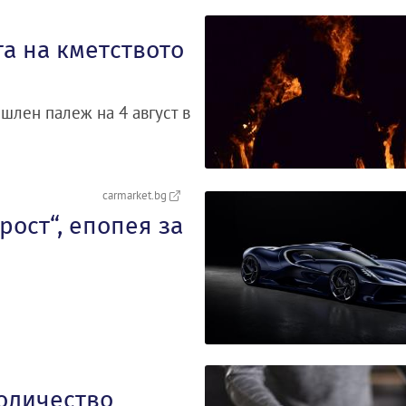
а на кметството
шлен палеж на 4 август в
carmarket.bg
орост“, епопея за
количество