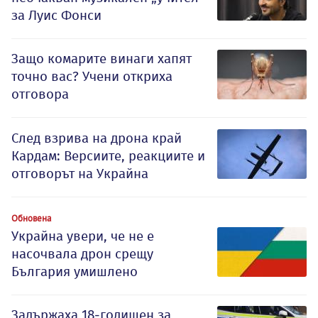
за Луис Фонси
Защо комарите винаги хапят
точно вас? Учени откриха
отговора
След взрива на дрона край
Кардам: Версиите, реакциите и
отговорът на Украйна
Обновена
Украйна увери, че не е
насочвала дрон срещу
България умишлено
Задържаха 18-годишен за