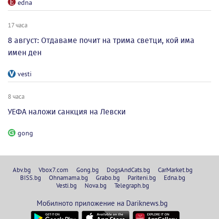
edna
17 часа
8 август: Отдаваме почит на трима светци, кой има
имен ден
vesti
8 часа
УЕФА наложи санкция на Левски
gong
Abv.bg
Vbox7.com
Gong.bg
DogsAndCats.bg
CarMarket.bg
BISS.bg
Ohnamama.bg
Grabo.bg
Pariteni.bg
Edna.bg
Vesti.bg
Nova.bg
Telegraph.bg
Мобилното приложение на Dariknews.bg