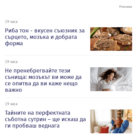
19 часа
Риба тон - вкусен съюзник за
сърцето, мозъка и добрата
форма
19 часа
Не пренебрегвайте тези
сънища: мозъкът ви може да
се опитва да ви каже нещо
важно
19 часа
Тайните на перфектната
съботна сутрин – ще искаш да
ги пробваш веднага