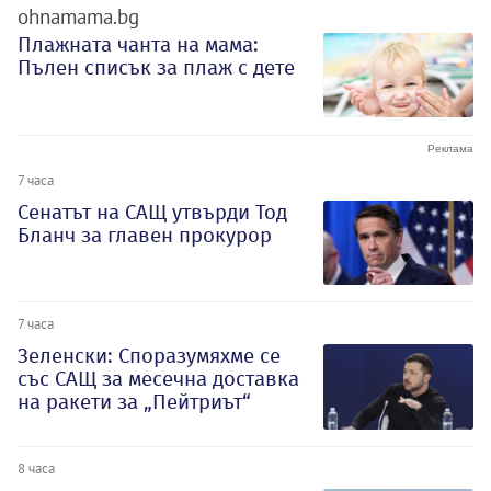
ohnamama.bg
Плажната чанта на мама:
Пълен списък за плаж с дете
7 часа
Сенатът на САЩ утвърди Тод
Бланч за главен прокурор
7 часа
Зеленски: Споразумяхме се
със САЩ за месечна доставка
на ракети за „Пейтриът“
8 часа