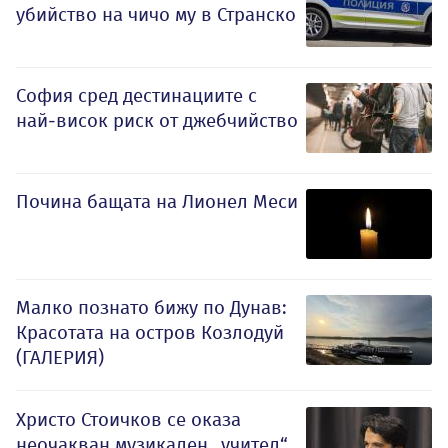
убийство на чичо му в Странско
София сред дестинациите с
най-висок риск от джебчийство
Почина бащата на Лионел Меси
Малко познато бижу по Дунав:
Красотата на остров Козлодуй
(ГАЛЕРИЯ)
Христо Стоичков се оказа
неочакван музикален „учител“