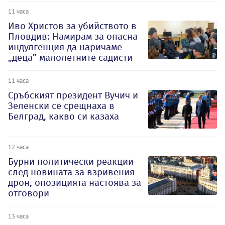
11 часа
Иво Христов за убийството в
Пловдив: Намирам за опасна
индулгенция да наричаме
„деца” малолетните садисти
11 часа
Сръбският президент Вучич и
Зеленски се срещнаха в
Белград, какво си казаха
12 часа
Бурни политически реакции
след новината за взривения
дрон, опозицията настоява за
отговори
13 часа