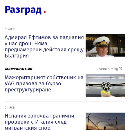
Разград
4 часа
Адмирал Ефтимов за падналия
у нас дрон: Няма
преднамерени действия срещу
България
carmarket.bg
Мажоритарният собственик на
VAG призова за бързо
преструктуриране
5 часа
Испания започва гранични
проверки с Италия след
мигрантския спор