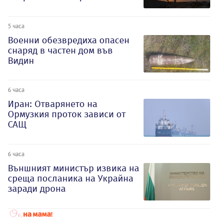
5 часа
Военни обезвредиха опасен
снаряд в частен дом във
Видин
6 часа
Иран: Отварянето на
Ормузкия проток зависи от
САЩ
6 часа
Външният министър извика на
среща посланика на Украйна
заради дрона