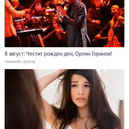
8 август: Честит рожден ден, Орлин Горанов!
MelomanBG - Sled5.bg