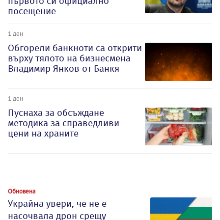
първото си официално
посещение
1 ден
Обгорели банкноти са открити
върху тялото на бизнесмена
Владимир Янков от Банкя
1 ден
Пуснаха за обсъждане
методика за справедливи
цени на храните
Обновена
Украйна увери, че не е
насочвала дрон срещу