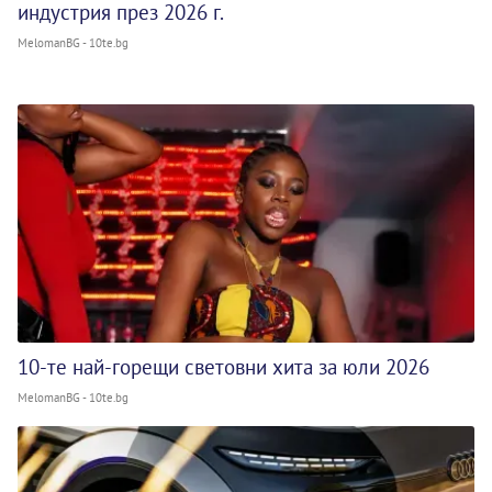
индустрия през 2026 г.
MelomanBG - 10te.bg
10-те най-горещи световни хита за юли 2026
MelomanBG - 10te.bg