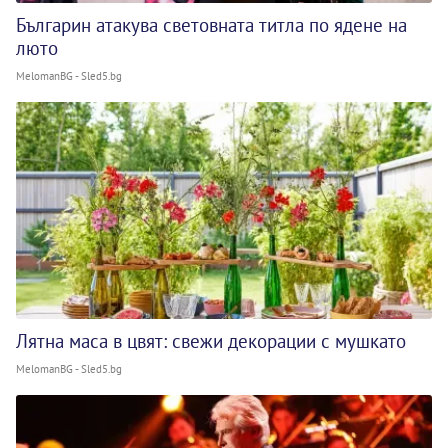
Българин атакува световната титла по ядене на
люто
MelomanBG - Sled5.bg
Лятна маса в цвят: свежи декорации с мушкато
MelomanBG - Sled5.bg