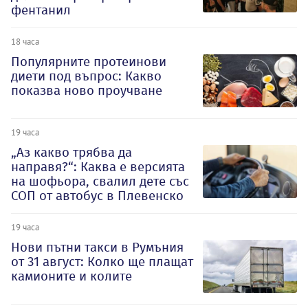
фентанил
18 часа
Популярните протеинови
диети под въпрос: Какво
показва ново проучване
19 часа
„Аз какво трябва да
направя?“: Каква е версията
на шофьора, свалил дете със
СОП от автобус в Плевенско
19 часа
Нови пътни такси в Румъния
от 31 август: Колко ще плащат
камионите и колите