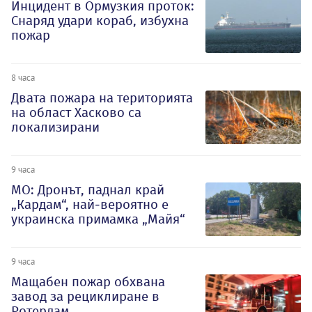
Инцидент в Ормузкия проток:
Снаряд удари кораб, избухна
пожар
8 часа
Двата пожара на територията
на област Хасково са
локализирани
9 часа
МО: Дронът, паднал край
„Кардам“, най-вероятно е
украинска примамка „Майя“
9 часа
Мащабен пожар обхвана
завод за рециклиране в
Ротердам