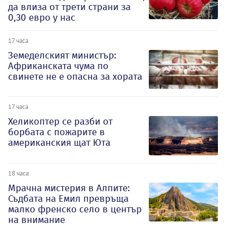
да влиза от трети страни за
0,30 евро у нас
17 часа
Земеделският министър:
Африканската чума по
свинете не е опасна за хората
17 часа
Хеликоптер се разби от
борбата с пожарите в
американския щат Юта
18 часа
Мрачна мистерия в Алпите:
Съдбата на Емил превръща
малко френско село в център
на внимание