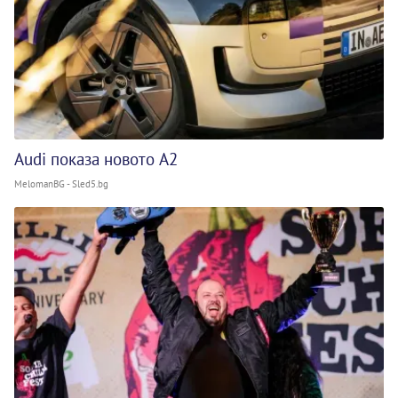
Audi показа новото A2
MelomanBG - Sled5.bg