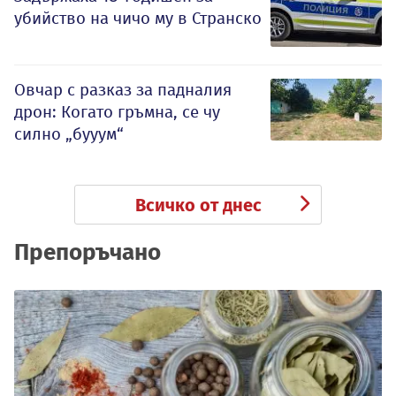
убийство на чичо му в Странско
Овчар с разказ за падналия
дрон: Когато гръмна, се чу
силно „бууум“
Всичко от днес
Препоръчано