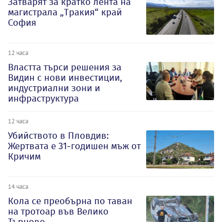
Затварят за кратко лента на
магистрала „Тракия“ край
София
12 часа
Властта търси решения за
Видин с нови инвестиции,
индустриални зони и
инфраструктура
12 часа
Убийството в Пловдив:
Жертвата е 31-годишен мъж от
Кричим
14 часа
Кола се преобърна по таван
на тротоар във Велико
Търново