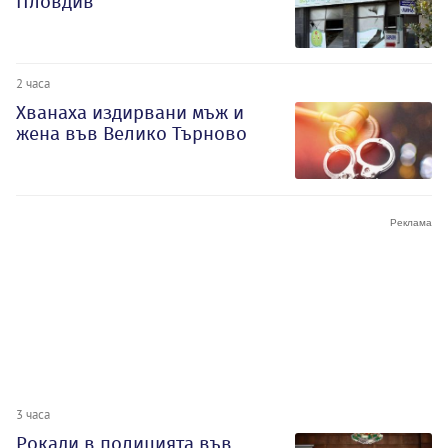
Пловдив
2 часа
Хванаха издирвани мъж и
жена във Велико Търново
3 часа
Рокади в полицията във