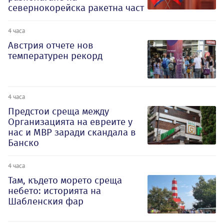
севернокорейска ракетна част
4 часа
Австрия отчете нов
температурен рекорд
4 часа
Предстои среща между
Организацията на евреите у
нас и МВР заради скандала в
Банско
4 часа
Там, където морето среща
небето: историята на
Шабленския фар