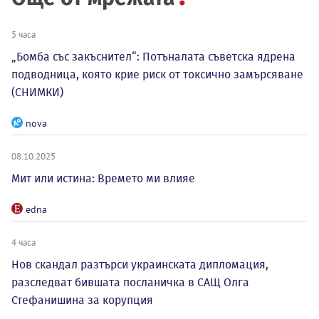
5 часа
„Бомба със закъснител“: Потъналата съветска ядрена
подводница, която крие риск от токсично замърсяване
(СНИМКИ)
nova
08.10.2025
Мит или истина: Времето ми влияе
edna
4 часа
Нов скандал разтърси украинската дипломация,
разследват бившата посланичка в САЩ Олга
Стефанишина за корупция