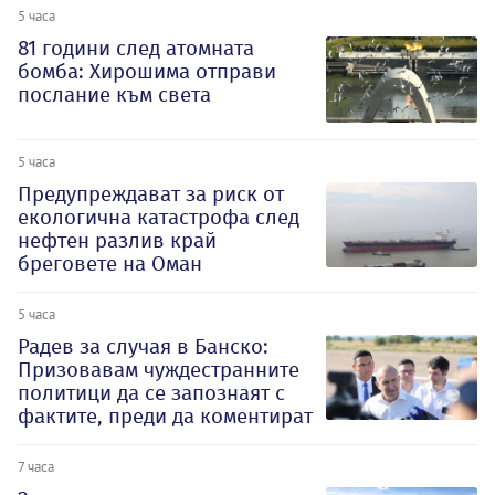
5 часа
81 години след атомната
бомба: Хирошима отправи
послание към света
5 часа
Предупреждават за риск от
екологична катастрофа след
нефтен разлив край
бреговете на Оман
5 часа
Радев за случая в Банско:
Призовавам чуждестранните
политици да се запознаят с
фактите, преди да коментират
7 часа