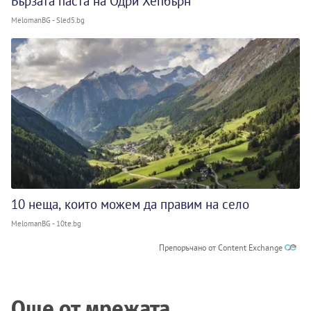
Бързата паста на Одри Хепбърн
MelomanBG - Sled5.bg
10 неща, които можем да правим на село
MelomanBG - 10te.bg
Препоръчано от Content Exchange
Още от мрежата