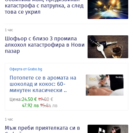
катастрофа с патрулка, а след
това се укрил
1 час
Шофьор с близо 3 промила
алкохол катастрофира в Нови
пазар
Оферта от Grabo.bg
Потопете се в аромата на
шоколад и кокос: 60-
минутен класически ..
Цена:
24.50 €
49.00 €
47.92 лв
95.84 лв
1 час
Мъж преби приятелката си в