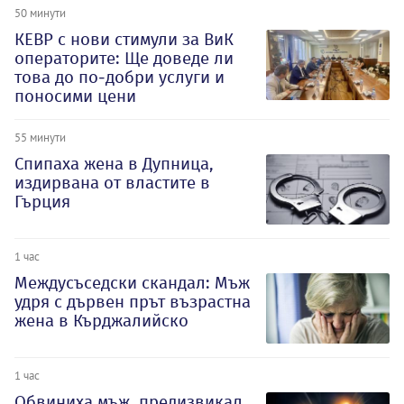
50 минути
КЕВР с нови стимули за ВиК
операторите: Ще доведе ли
това до по-добри услуги и
поносими цени
55 минути
Спипаха жена в Дупница,
издирвана от властите в
Гърция
1 час
Междусъседски скандал: Мъж
удря с дървен прът възрастна
жена в Кърджалийско
1 час
Обвиниха мъж, предизвикал