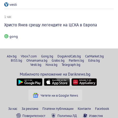
vesti
1 час
Христо Янев срещу легендите на ЦСКА в Европа
gong
Abv.bg
Vbox7.com
Gong.bg
DogsAndCats.bg
CarMarket.bg
BISS.bg
Ohnamama.bg
Grabo.bg
Pariteni.bg
Edna.bg
Vesti.bg
Nova.bg
Telegraph.bg
Мобилното приложение на Dariknews.bg
Четете ни в Google News
За нас
За реклама
Платени публикации
Контакти
Facebook
Поверителност
Политика ЛД
Известия