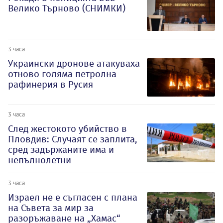
Велико Търново (СНИМКИ)
3 часа
Украински дронове атакуваха
отново голяма петролна
рафинерия в Русия
3 часа
След жестокото убийство в
Пловдив: Случаят се заплита,
сред задържаните има и
непълнолетни
3 часа
Израел не е съгласен с плана
на Съвета за мир за
разоръжаване на „Хамас“