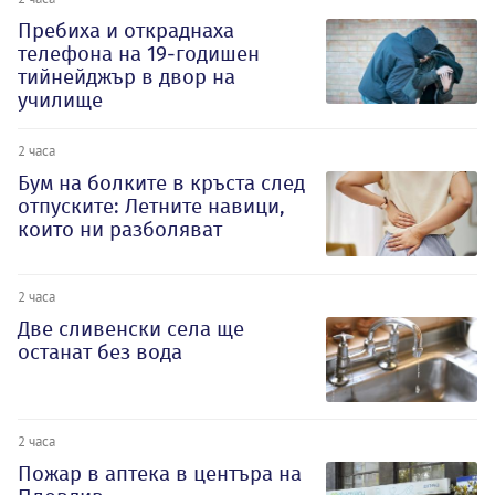
Пребиха и откраднаха
телефона на 19-годишен
тийнейджър в двор на
училище
2 часа
Бум на болките в кръста след
отпуските: Летните навици,
които ни разболяват
2 часа
Две сливенски села ще
останат без вода
2 часа
Пожар в аптека в центъра на