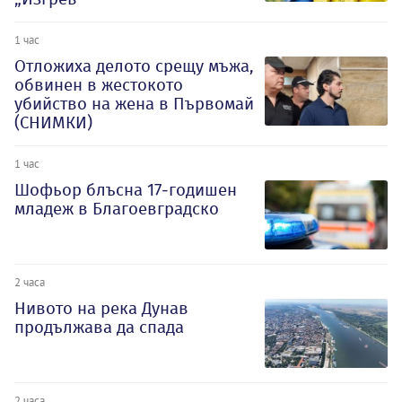
1 час
Отложиха делото срещу мъжа,
обвинен в жестокото
убийство на жена в Първомай
(СНИМКИ)
1 час
Шофьор блъсна 17-годишен
младеж в Благоевградско
2 часа
Нивото на река Дунав
продължава да спада
2 часа