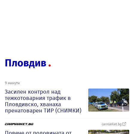
Пловдив
9 минути
Засилен контрол над
тежкотоварния трафик в
Пловдивско, хванаха
пренатоварен ТИР (СНИМКИ)
carmarket.bg
Повече от половината от