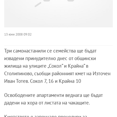
13 юни 2008 09:02
Три самонастанили се семейства ще бъдат
извадени принудително днес от общински
жилища на улиците „Сокол” и Крайна” в
Столипиново, съобщи районният кмет на Източен
Иван Тотев. Сокол 7, 16 и Крайна 10
Освободените апартаменти веднага ще бъдат
дадени на хора от листата на чакащите.
Кметството е започнало процедури за