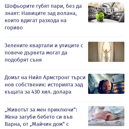
Шофьорите губят пари, без да
знаят: Навиците зад волана,
които вдигат разхода на
гориво
Зелените квартали и улиците с
повече дървета могат да
подобрят съня
Домът на Нийл Армстронг търси
нов собственик: историята зад
къщата за 430 хил. долара
„Животът за мен приключи“:
Жена загуби бебето си във
Варна, от „Майчин дом“ с