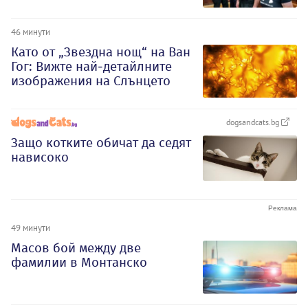
46 минути
Като от „Звездна нощ“ на Ван
Гог: Вижте най-детайлните
изображения на Слънцето
dogsandcats.bg
Защо котките обичат да седят
нависоко
49 минути
Масов бой между две
фамилии в Монтанско