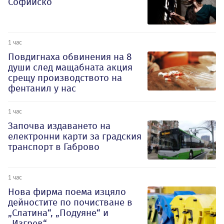
Софийско
1 час
Повдигнаха обвинения на 8
души след мащабната акция
срещу производството на
фентанил у нас
1 час
Започва издаването на
електронни карти за градския
транспорт в Габрово
1 час
Нова фирма поема изцяло
дейностите по почистване в
„Слатина“, „Подуяне“ и
„Изгрев“