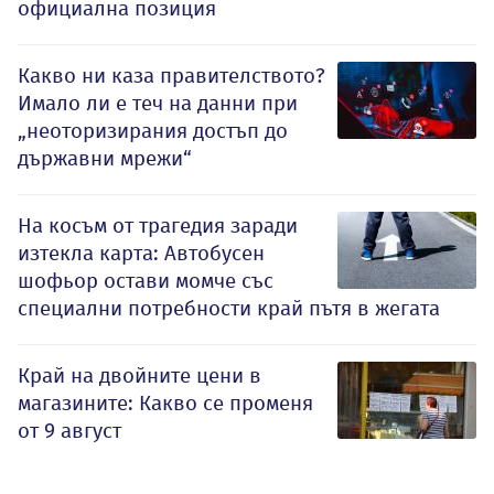
официална позиция
Какво ни каза правителството?
Имало ли е теч на данни при
„неоторизирания достъп до
държавни мрежи“
На косъм от трагедия заради
изтекла карта: Автобусен
шофьор остави момче със
специални потребности край пътя в жегата
Край на двойните цени в
магазините: Какво се променя
от 9 август