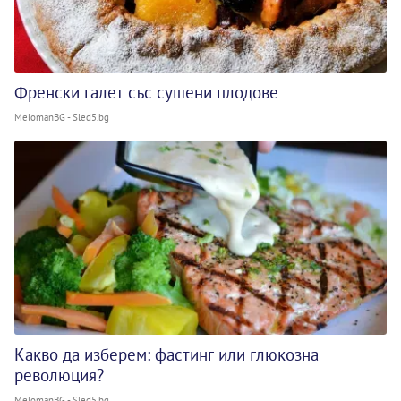
Френски галет със сушени плодове
MelomanBG - Sled5.bg
Какво да изберем: фастинг или глюкозна
революция?
MelomanBG - Sled5.bg