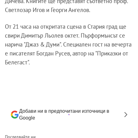
Дичева. Книгите ще представят съответно проф.
Светлозар Игов и Георги Ангелов.
От 21 часа на откритата сцена в Стария град ще
свири Димитър Льолев октет. Пърформънсът се
нарича "Джаз & Думи". Специален гост на вечерта
е писателят Богдан Русев, автор на "Приказки от
Белегаст".
Добави ни в предпочитани източници в
Google
Последвайте ни