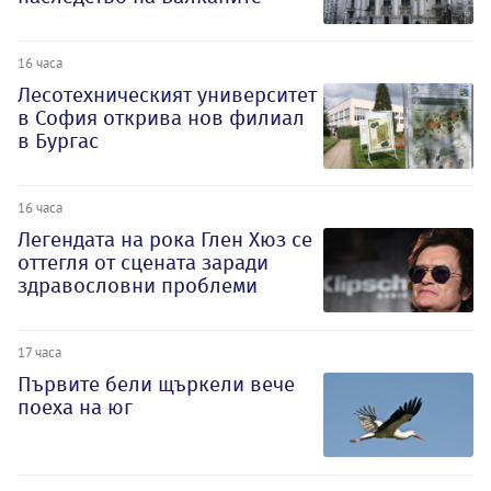
16 часа
Лесотехническият университет
в София открива нов филиал
в Бургас
16 часа
Легендата на рока Глен Хюз се
оттегля от сцената заради
здравословни проблеми
17 часа
Първите бели щъркели вече
поеха на юг