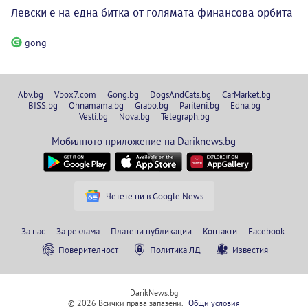
Левски е на една битка от голямата финансова орбита
gong
Abv.bg
Vbox7.com
Gong.bg
DogsAndCats.bg
CarMarket.bg
BISS.bg
Ohnamama.bg
Grabo.bg
Pariteni.bg
Edna.bg
Vesti.bg
Nova.bg
Telegraph.bg
Мобилното приложение на Dariknews.bg
Четете ни в Google News
За нас
За реклама
Платени публикации
Контакти
Facebook
Поверителност
Политика ЛД
Известия
DarikNews.bg
© 2026 Всички права запазени.
Общи условия