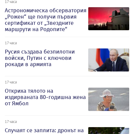
17 часа
Астрономическа обсерватория
„Рожен“ ще получи първия
сертификат от „Звездните
маршрути на Родопите“
17 часа
Русия създава безпилотни
войски, Путин с ключови
рокади в армията
17 часа
Откриха тялото на
издирваната 80-годишна жена
от Ямбол
17 часа
Случаят се заплита: дронът на