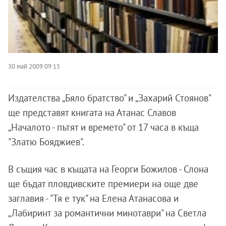
30 май 2009 09:15
Издателства „Бяло братство" и „Захарий Стоянов"
ще представят книгата на Атанас Славов
„Началото - пътят и времето" от 17 часа в къща
"Златю Бояджиев".
В същия час в къщата на Георги Божилов - Слона
ще бъдат пловдивските премиери на още две
заглавия - "Тя е тук" на Елена Атанасова и
„Лабиринт за романтични минотаври" на Светла