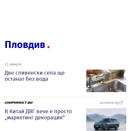
Пловдив
11 минути
Две сливенски села ще
останат без вода
carmarket.bg
В Китай ДВГ вече е просто
„маркетинг декорация“