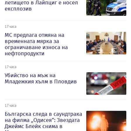
летището в Лайпциг е носел
експлозив
17 часа
МС предлага отмяна на
временната мярка за
ограничаване износа на
нефтопродукти
17 часа
Убийство на мъж на
Младежкия хълм в Пловдив
17 часа
Българска следа в саундтрака
на филма „Одисея“: Звездата
Джеймс Блейк снима в