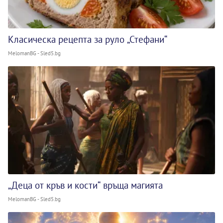
Класическа рецепта за руло „Стефани“
MelomanBG - Sled5.bg
„Деца от кръв и кости“ връща магията
MelomanBG - Sled5.bg