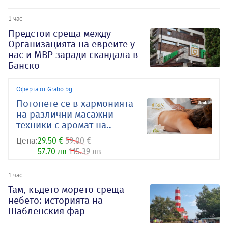
1 час
Предстои среща между
Организацията на евреите у
нас и МВР заради скандала в
Банско
Оферта от Grabo.bg
Потопете се в хармонията
на различни масажни
техники с аромат на..
Цена:
29.50 €
59.00 €
57.70 лв
115.39 лв
1 час
Там, където морето среща
небето: историята на
Шабленския фар