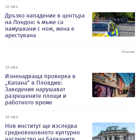
16 часа
Дръзко нападение в центъра
на Лондон: 4 мъже са
намушкани с нож, жена е
арестувана
16 часа
Изненадваща проверка в
„Капана“ в Пловдив:
Заведения нарушават
разрешените площи и
работното време
16 часа
Нов институт ще изследва
средновековното културно
наследство на Балканите