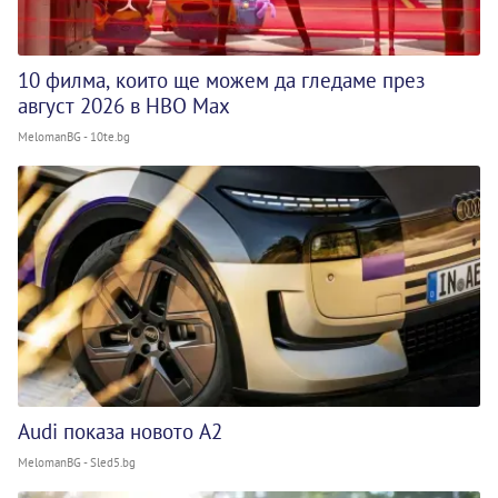
10 филма, които ще можем да гледаме през
август 2026 в HBO Max
MelomanBG - 10te.bg
Audi показа новото A2
MelomanBG - Sled5.bg