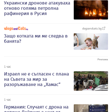
Украински дронове атакуваха
отново голяма петролна
рафинерия в Русия
dogsandcats.bg
Защо котката ми ме следва в
банята?
1 час
Израел не е съгласен с плана
на Съвета за мир за
разоръжаване на „Хамас“
1 час
Германия: Случаят с дрона на