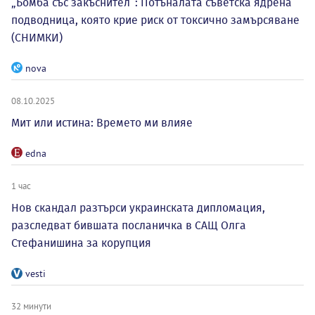
„Бомба със закъснител“: Потъналата съветска ядрена
подводница, която крие риск от токсично замърсяване
(СНИМКИ)
nova
08.10.2025
Мит или истина: Времето ми влияе
edna
1 час
Нов скандал разтърси украинската дипломация,
разследват бившата посланичка в САЩ Олга
Стефанишина за корупция
vesti
32 минути