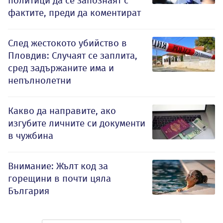
политици да се запознаят с
фактите, преди да коментират
След жестокото убийство в
Пловдив: Случаят се заплита,
сред задържаните има и
непълнолетни
Какво да направите, ако
изгубите личните си документи
в чужбина
Внимание: Жълт код за
горещини в почти цяла
България