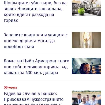
Шофьорите губят пари, без да
знаят: Навиците зад волана,
които вдигат разхода на
гориво
Зелените квартали и улиците с
повече дървета могат да
подобрят съня
Домът на Нийл Армстронг търси
нов собственик: историята зад
къщата за 430 хил. долара
Обновена
Радев за случая в Банско:
Призовавам чуждестранните