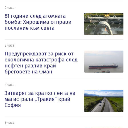
2 часа
81 години след атомната
бомба: Хирошима отправи
послание към света
2 часа
Предупреждават за риск от
екологична катастрофа след
нефтен разлив край
бреговете на Оман
4 часа
Затварят за кратко лента на
магистрала „Тракия“ край
София
9 часа