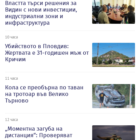
Властта търси решения за
Видин с нови инвестиции,
индустриални зони и
инфраструктура
10 часа
Убийството в Пловдив:
Жертвата е 31-годишен мъж от
Кричим
11 часа
Кола се преобърна по таван
на тротоар във Велико
Търново
12 часа
„Моментна загуба на
дистанция“: Проверяват