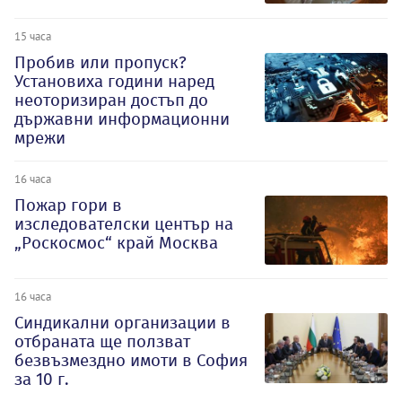
15 часа
Пробив или пропуск?
Установиха години наред
неоторизиран достъп до
държавни информационни
мрежи
16 часа
Пожар гори в
изследователски център на
„Роскосмос“ край Москва
16 часа
Синдикални организации в
отбраната ще ползват
безвъзмездно имоти в София
за 10 г.