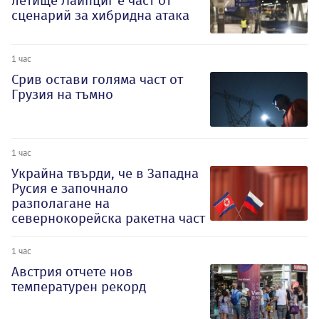
летище Лайпциг е част от
сценарий за хибридна атака
1 час
Срив остави голяма част от
Грузия на тъмно
1 час
Украйна твърди, че в Западна
Русия е започнало
разполагане на
севернокорейска ракетна част
1 час
Австрия отчете нов
температурен рекорд