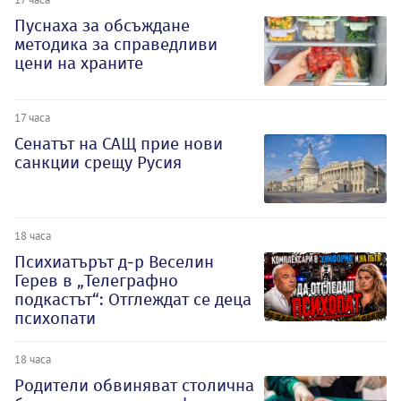
Пуснаха за обсъждане
методика за справедливи
цени на храните
17 часа
Сенатът на САЩ прие нови
санкции срещу Русия
18 часа
Психиатърът д-р Веселин
Герев в „Телеграфно
подкастът“: Отглеждат се деца
психопати
18 часа
Родители обвиняват столична