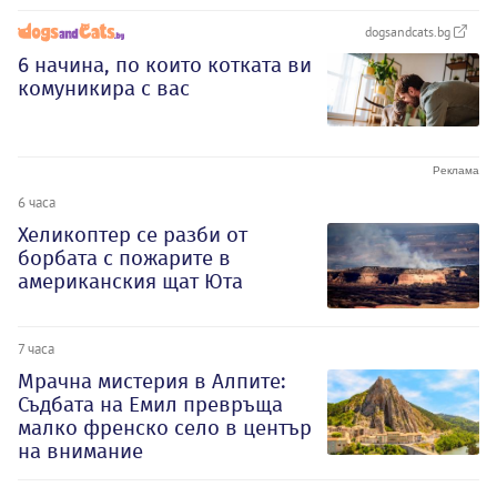
dogsandcats.bg
6 начина, по които котката ви
комуникира с вас
6 часа
Хеликоптер се разби от
борбата с пожарите в
американския щат Юта
7 часа
Мрачна мистерия в Алпите:
Съдбата на Емил превръща
малко френско село в център
на внимание