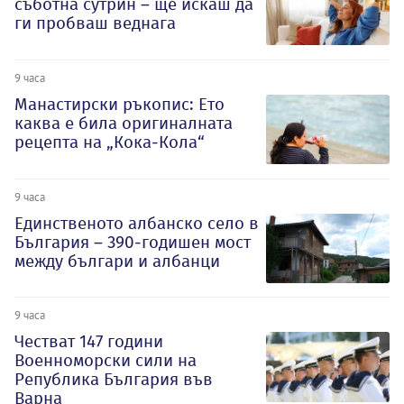
съботна сутрин – ще искаш да
ги пробваш веднага
9 часа
Манастирски ръкопис: Ето
каква е била оригиналната
рецепта на „Кока-Кола“
9 часа
Единственото албанско село в
България – 390-годишен мост
между българи и албанци
9 часа
Честват 147 години
Военноморски сили на
Република България във
Варна