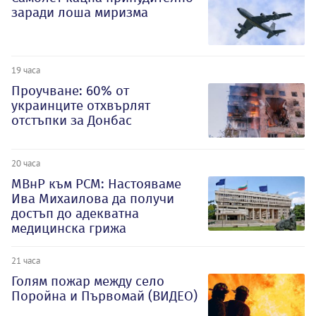
заради лоша миризма
19 часа
Проучване: 60% от
украинците отхвърлят
отстъпки за Донбас
20 часа
МВнР към РСМ: Настояваме
Ива Михаилова да получи
достъп до адекватна
медицинска грижа
21 часа
Голям пожар между село
Поройна и Първомай (ВИДЕО)