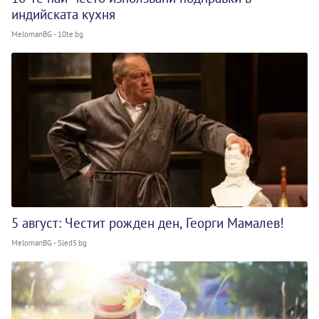
индийската кухня
MelomanBG - 10te.bg
5 август: Честит рожден ден, Георги Мамалев!
MelomanBG - Sled5.bg