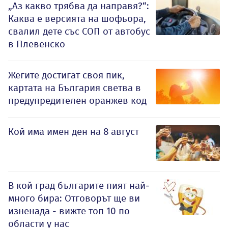
„Аз какво трябва да направя?“:
Каква е версията на шофьора,
свалил дете със СОП от автобус
в Плевенско
Жегите достигат своя пик,
картата на България светва в
предупредителен оранжев код
Кой има имен ден на 8 август
В кой град българите пият най-
много бира: Отговорът ще ви
изненада - вижте топ 10 по
области у нас