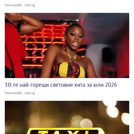
MelomanBG - 10te.bg
10-те най-горещи световни хита за юли 2026
MelomanBG - 10te.bg