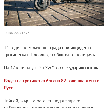
18 юли 2025 12:27
14-годишно момче
пострада при инцидент с
тротинетка
в Пловдив, съобщиха от полицията.
На 17 юли на ул. „Ян Хус“ то се е
ударило в кола.
Водач на тротинетка блъсна 82-годишна жена в
Русе
Тийнейджърът е оставен под лекарско
наблюдение -
с контузии по главата и тялото.