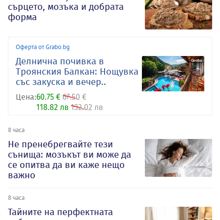
сърцето, мозъка и добрата
форма
Оферта от Grabo.bg
Делнична почивка в
Троянския Балкан: Нощувка
със закуска и вечер..
Цена:
60.75 €
67.50 €
118.82 лв
132.02 лв
8 часа
Не пренебрегвайте тези
сънища: мозъкът ви може да
се опитва да ви каже нещо
важно
8 часа
Тайните на перфектната