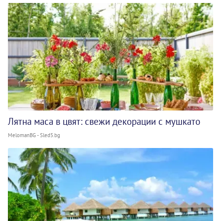
Лятна маса в цвят: свежи декорации с мушкато
MelomanBG - Sled5.bg