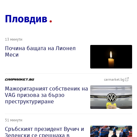
Пловдив
13 минути
Почина бащата на Лионел
Меси
carmarket.bg
Мажоритарният собственик на
VAG призова за бързо
преструктуриране
51 минути
Сръбският президент Вучич и
Зеленски се срещнаха в