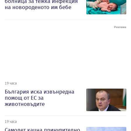
болница за тежка инфекция
на новороденото им бебе
19 часа
България иска извънредна
помощ от ЕС за
животновъдите
19 часа
Самолет кацна принудително