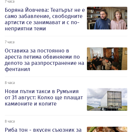
7 часа
Боряна Йовчева: Театърът не е
само забавление, свободните
артисти се занимават и с по-
неприятни теми
7 часа
Оставиха за постоянно в
ареста петима обвиняеми по
делото за разпространение на
фентанил
8 часа
Нови пътни такси в Румъния
от 31 август: Колко ще плащат
камионите и колите
8 часа
Риба тон - вкусен съюзник за