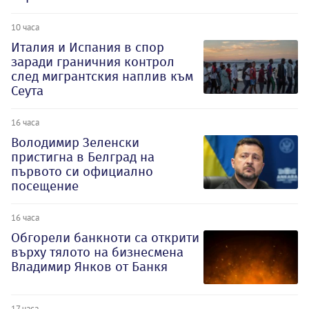
10 часа
Италия и Испания в спор
заради граничния контрол
след мигрантския наплив към
Сеута
16 часа
Володимир Зеленски
пристигна в Белград на
първото си официално
посещение
16 часа
Обгорели банкноти са открити
върху тялото на бизнесмена
Владимир Янков от Банкя
17 часа