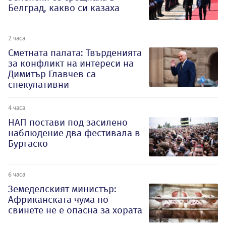
Белград, какво си казаха
2 часа
Сметната палата: Твърденията
за конфликт на интереси на
Димитър Главчев са
спекулативни
4 часа
НАП постави под засилено
наблюдение два фестивала в
Бургаско
6 часа
Земеделският министър:
Африканската чума по
свинете не е опасна за хората