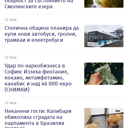
общност за състоянието на
Смолянските езера
22 часа
Столична община планира да
купи нови автобуси, тролеи,
трамваи и електробуси
22 часа
Удар по наркобизнеса в
София: Иззеха фентанил,
кокаин, метамфетамин,
канабис и над 46 000 евро
(СНИМКИ)
22 часа
Неканени гости: Капибари
обиколиха сградата на
парламента в Бразилия