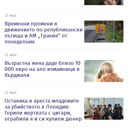
11 часа
Временни промени в
движението по републикански
пътища и АМ „Тракия“ от
понеделник
11 часа
Възрастна жена даде близо 10
000 евро на ало измамници в
Кърджали
11 часа
Оставиха в ареста младежите
за убийството в Пловдив:
Горили жертвата с цигари,
ограбили я и си купили дюнер