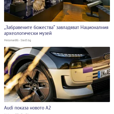
„Забравените божества“ завладяват Националния
археологически музей
MelomanBG - Sled5.bg
Audi показа новото A2