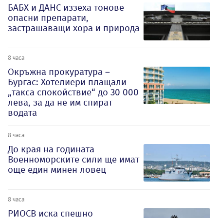
БАБХ и ДАНС иззеха тонове
опасни препарати,
застрашаващи хора и природа
8 часа
Окръжна прокуратура –
Бургас: Хотелиери плащали
„такса спокойствие“ до 30 000
лева, за да не им спират
водата
8 часа
До края на годината
Военноморските сили ще имат
още един минен ловец
8 часа
РИОСВ иска спешно