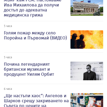
Ива Михаилова да получи
достъп до адекватна
медицинска грижа
5 часа
Голям пожар между село
Поройна и Първомай (ВИДЕО)
5 часа
Почина легендарният
британски музикант и
продуцент Уилям Орбит
6 часа
„Ще настъпи хаос“: Ангелов и
Шарков срещу закриването на
Съвета по цените на