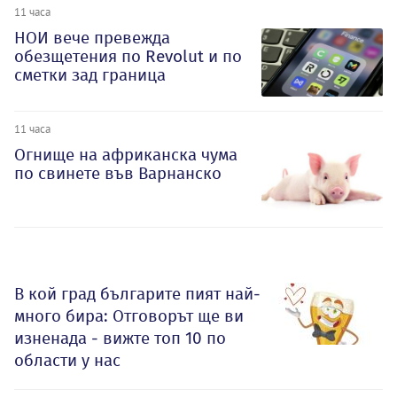
11 часа
НОИ вече превежда
обезщетения по Revolut и по
сметки зад граница
11 часа
Огнище на африканска чума
по свинете във Варнанско
В кой град българите пият най-
много бира: Отговорът ще ви
изненада - вижте топ 10 по
области у нас