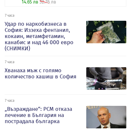
14.65 лв
32.76 лв
7 часа
Удар по наркобизнеса в
София: Иззеха фентанил,
кокаин, метамфетамин,
канабис и над 46 000 евро
(СНИМКИ)
7 часа
Хванаха мъж с голямо
количество хашиш в София
7 часа
„Възраждане“: РСМ отказа
лечение в България на
пострадала българка