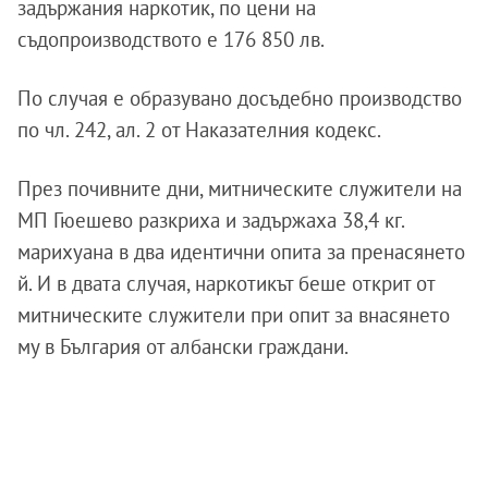
задържания наркотик, по цени на
съдопроизводството е 176 850 лв.
По случая е образувано досъдебно производство
по чл. 242, ал. 2 от Наказателния кодекс.
През почивните дни, митническите служители на
МП Гюешево разкриха и задържаха 38,4 кг.
марихуана в два идентични опита за пренасянето
й. И в двата случая, наркотикът беше открит от
митническите служители при опит за внасянето
му в България от албански граждани.