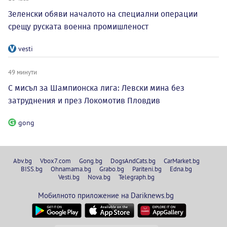
Зеленски обяви началото на специални операции
срещу руската военна промишленост
vesti
49 минути
С мисъл за Шампионска лига: Левски мина без
затруднения и през Локомотив Пловдив
gong
Abv.bg
Vbox7.com
Gong.bg
DogsAndCats.bg
CarMarket.bg
BISS.bg
Ohnamama.bg
Grabo.bg
Pariteni.bg
Edna.bg
Vesti.bg
Nova.bg
Telegraph.bg
Мобилното приложение на Dariknews.bg