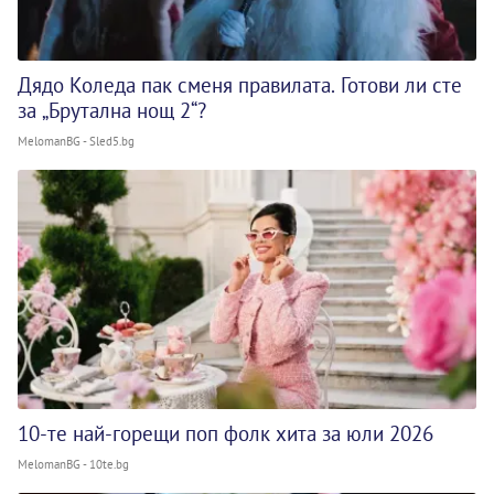
Дядо Коледа пак сменя правилата. Готови ли сте
за „Брутална нощ 2“?
MelomanBG - Sled5.bg
10-те най-горещи поп фолк хита за юли 2026
MelomanBG - 10te.bg