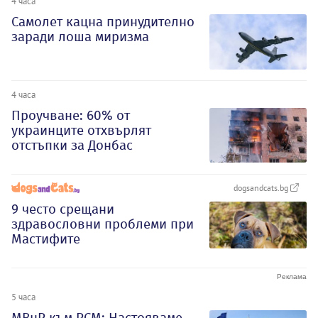
4 часа
Самолет кацна принудително
заради лоша миризма
4 часа
Проучване: 60% от
украинците отхвърлят
отстъпки за Донбас
dogsandcats.bg
9 често срещани
здравословни проблеми при
Мастифите
5 часа
МВнР към РСМ: Настояваме