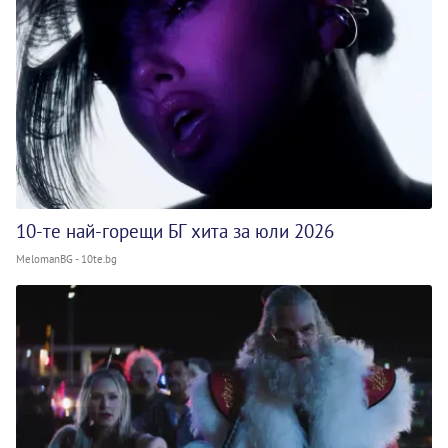
10-те най-горещи БГ хита за юли 2026
MelomanBG - 10te.bg