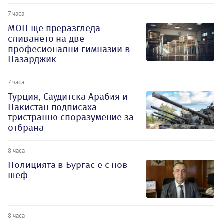
7 часа
МОН ще преразгледа
сливането на две
професионални гимназии в
Пазарджик
7 часа
Турция, Саудитска Арабия и
Пакистан подписаха
тристранно споразумение за
отбрана
8 часа
Полицията в Бургас е с нов
шеф
8 часа