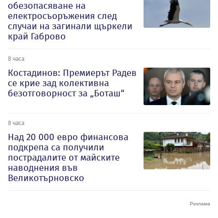
обезопасяване на
електросъоръжения след
случаи на загинали щъркели
край Габрово
8 часа
Костадинов: Премиерът Радев
се крие зад колективна
безотговорност за „Боташ“
8 часа
Над 20 000 евро финансова
подкрепа са получили
пострадалите от майските
наводнения във
Великотърновско