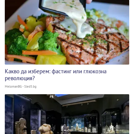
Какво да изберем: фастинг или глюкозна
революция?
MelomanBG - Sled5.bg