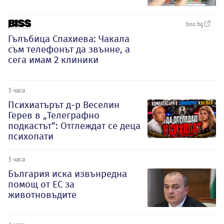
biss.bg
Гълъбица Спахиева: Чакала
съм телефонът да звънне, а
сега имам 2 клиники
3 часа
Психиатърът д-р Веселин
Герев в „Телеграфно
подкастът“: Отглеждат се деца
психопати
3 часа
България иска извънредна
помощ от ЕС за
животновъдите