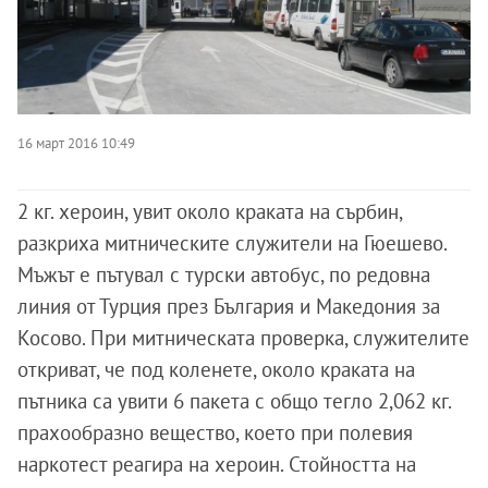
16 март 2016 10:49
2 кг. хероин, увит около краката на сърбин,
разкриха митническите служители на Гюешево.
Мъжът е пътувал с турски автобус, по редовна
линия от Турция през България и Македония за
Косово. При митническата проверка, служителите
откриват, че под коленете, около краката на
пътника са увити 6 пакета с общо тегло 2,062 кг.
прахообразно вещество, което при полевия
наркотест реагира на хероин. Стойността на