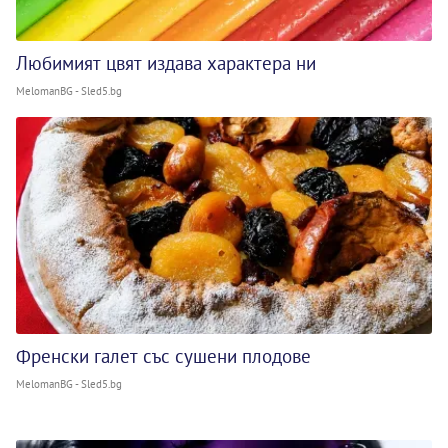
Любимият цвят издава характера ни
MelomanBG - Sled5.bg
Френски галет със сушени плодове
MelomanBG - Sled5.bg