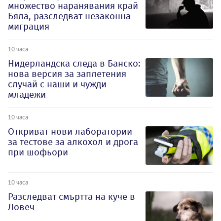
множество наранявания край
Бяла, разследват незаконна
миграция
10 часа
Нидерландска следа в Банско:
нова версия за заплетения
случай с наши и чужди
младежи
10 часа
Откриват нови лаборатории
за тестове за алкохол и дрога
при шофьори
10 часа
Разследват смъртта на куче в
Ловеч