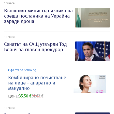
10 часа
Външният министър извика на
среща посланика на Украйна
заради дрона
11 часа
Сенатът на САЩ утвърди Тод
Бланч за главен прокурор
Оферта от Grabo.bg
Комбинирано почистване
на лице - апаратно и
мануално
Цена:
35.50 €
61.63 €
11 часа