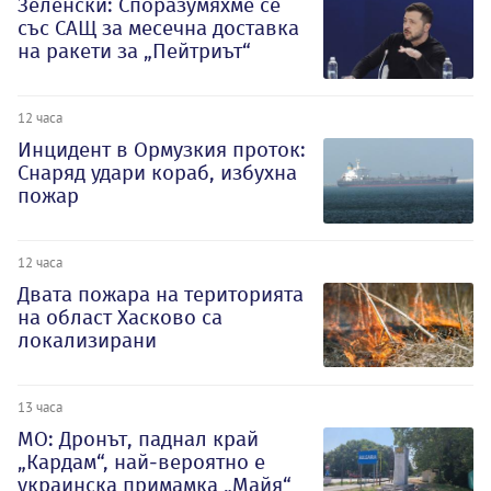
Зеленски: Споразумяхме се
със САЩ за месечна доставка
на ракети за „Пейтриът“
12 часа
Инцидент в Ормузкия проток:
Снаряд удари кораб, избухна
пожар
12 часа
Двата пожара на територията
на област Хасково са
локализирани
13 часа
МО: Дронът, паднал край
„Кардам“, най-вероятно е
украинска примамка „Майя“