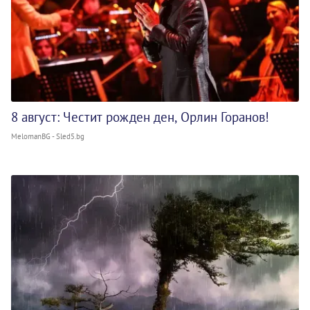
8 август: Честит рожден ден, Орлин Горанов!
MelomanBG - Sled5.bg