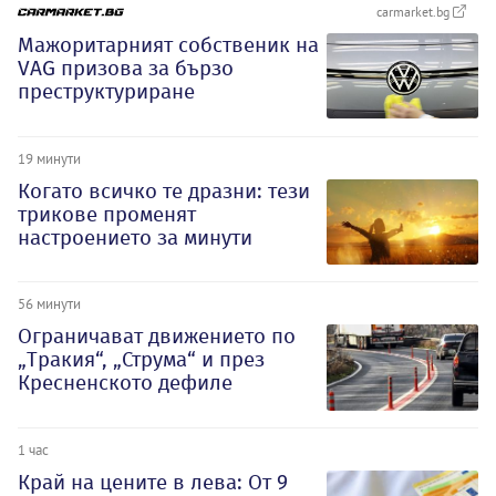
carmarket.bg
Мажоритарният собственик на
VAG призова за бързо
преструктуриране
19 минути
Когато всичко те дразни: тези
трикове променят
настроението за минути
56 минути
Ограничават движението по
„Тракия“, „Струма“ и през
Кресненското дефиле
1 час
Край на цените в лева: От 9