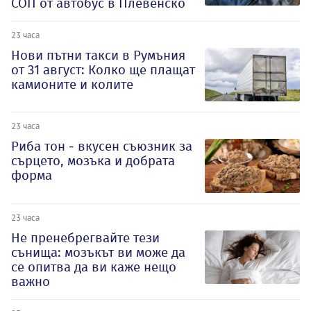
СОП от автобус в Плевенско
23 часа
Нови пътни такси в Румъния
от 31 август: Колко ще плащат
камионите и колите
23 часа
Риба тон - вкусен съюзник за
сърцето, мозъка и добрата
форма
23 часа
Не пренебрегвайте тези
сънища: мозъкът ви може да
се опитва да ви каже нещо
важно