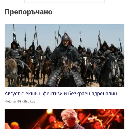
Препоръчано
Август с екшън, фентъзи и безкраен адреналин
MelomanBG - Sled5.bg