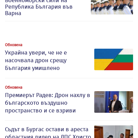
Военноморски сили на
Република България във
Варна
Обновена
Украйна увери, че не е
насочвала дрон срещу
България умишлено
Обновена
Премиерът Радев: Дрон нахлу в
българското въздушно
пространство и се взриви
Съдът в Бургас остави в ареста
областния лидер на ДПС Христо