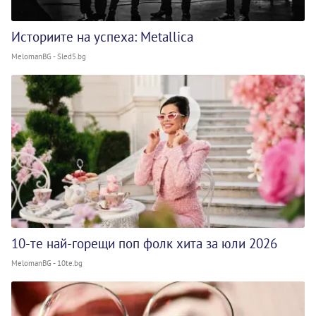
Историите на успеха: Metallica
MelomanBG - Sled5.bg
10-те най-горещи поп фолк хита за юли 2026
MelomanBG - 10te.bg