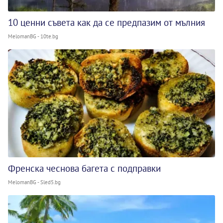
10 ценни съвета как да се предпазим от мълния
MelomanBG - 10te.bg
Френска чеснова багета с подправки
MelomanBG - Sled5.bg