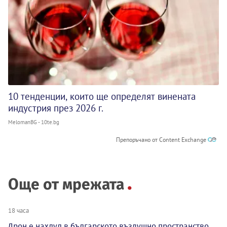
10 тенденции, които ще определят винената
индустрия през 2026 г.
MelomanBG - 10te.bg
Препоръчано от Content Exchange
Още от мрежата
18 часа
Дрон е нахлул в българското въздушно пространство