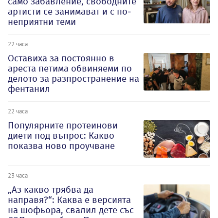
само забавление, свободните
артисти се занимават и с по-
неприятни теми
22 часа
Оставиха за постоянно в
ареста петима обвиняеми по
делото за разпространение на
фентанил
22 часа
Популярните протеинови
диети под въпрос: Какво
показва ново проучване
23 часа
„Аз какво трябва да
направя?“: Каква е версията
на шофьора, свалил дете със