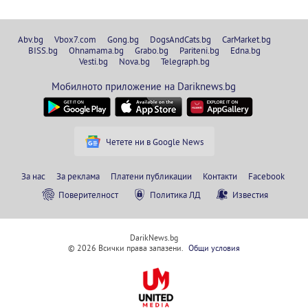
Abv.bg
Vbox7.com
Gong.bg
DogsAndCats.bg
CarMarket.bg
BISS.bg
Ohnamama.bg
Grabo.bg
Pariteni.bg
Edna.bg
Vesti.bg
Nova.bg
Telegraph.bg
Мобилното приложение на Dariknews.bg
Четете ни в Google News
За нас
За реклама
Платени публикации
Контакти
Facebook
Поверителност
Политика ЛД
Известия
DarikNews.bg
© 2026 Всички права запазени.
Общи условия