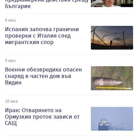
България
8 часа
Испания започва гранични
проверки с Италия след
мигрантския спор
9 часа
Военни обезвредиха опасен
снаряд в частен дом във
Видин
10 часа
Иран: Отварянето на
Ормузкия проток зависи от
САЩ