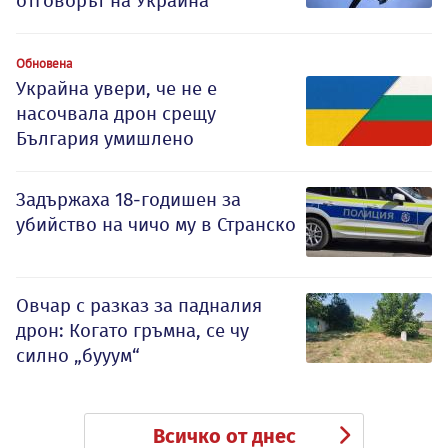
отговорът на Украйна
Обновена
Украйна увери, че не е
насочвала дрон срещу
България умишлено
Задържаха 18-годишен за
убийство на чичо му в Странско
Овчар с разказ за падналия
дрон: Когато гръмна, се чу
силно „бууум“
Всичко от днес