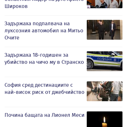
Широков
Задържаха подпалвача на
луксозния автомобил на Митьо
Очите
Задържаха 18-годишен за
убийство на чичо му в Странско
София сред дестинациите с
най-висок риск от джебчийство
Почина бащата на Лионел Меси