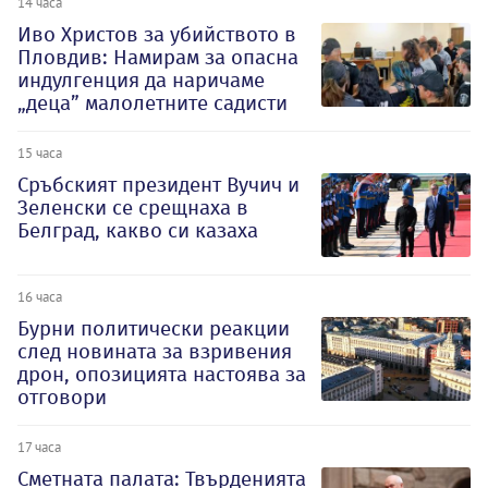
14 часа
Иво Христов за убийството в
Пловдив: Намирам за опасна
индулгенция да наричаме
„деца” малолетните садисти
15 часа
Сръбският президент Вучич и
Зеленски се срещнаха в
Белград, какво си казаха
16 часа
Бурни политически реакции
след новината за взривения
дрон, опозицията настоява за
отговори
17 часа
Сметната палата: Твърденията