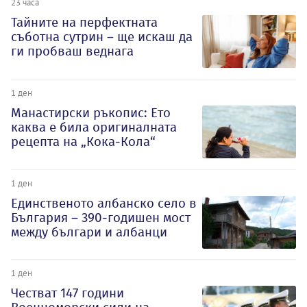
23 часа
Тайните на перфектната
съботна сутрин – ще искаш да
ги пробваш веднага
1 ден
Манастирски ръкопис: Ето
каква е била оригиналната
рецепта на „Кока-Кола“
1 ден
Единственото албанско село в
България – 390-годишен мост
между българи и албанци
1 ден
Честват 147 години