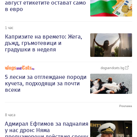
август етикетите остават само
в евро
1 час
Капризите на времето: Жега,
дъжд, гръмотевици и
градушки в неделя
dogsandcats.bg
5 лесни за отглеждане породи
кучета, подходящи за почти
всеки
8 часа
Адмирал Ефтимов за падналия
у нас дрон: Няма
преднамерени действия срещу