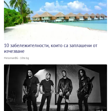
10 забележителности, които са заплашени от
изчезване
MelomanBG - 10te.bg