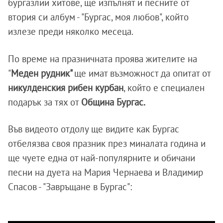
бургазлии хитове, ще изпълнят и песните от
втория си албум - "Бургас, моя любов", който
излезе преди няколко месеца.
По време на празничната проява жителите на
"
Меден рудник"
ще имат възможност да опитат от
никулденския рибен курбан
, който е специален
подарък за тях от
Община Бургас.
Във видеото отдолу ще видите как Бургас
отбелязва своя празник през миналата година и
ще чуете една от най-популярните и обичани
песни на дуета на Мария Чернаева и Владимир
Спасов - "Завръщане в Бургас":