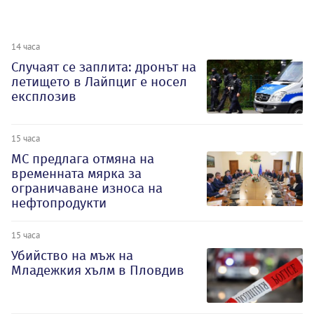
14 часа
Случаят се заплита: дронът на
летището в Лайпциг е носел
експлозив
15 часа
МС предлага отмяна на
временната мярка за
ограничаване износа на
нефтопродукти
15 часа
Убийство на мъж на
Младежкия хълм в Пловдив