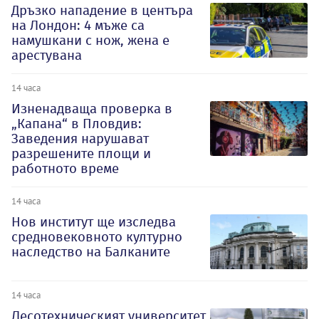
Дръзко нападение в центъра
на Лондон: 4 мъже са
намушкани с нож, жена е
арестувана
14 часа
Изненадваща проверка в
„Капана“ в Пловдив:
Заведения нарушават
разрешените площи и
работното време
14 часа
Нов институт ще изследва
средновековното културно
наследство на Балканите
14 часа
Лесотехническият университет