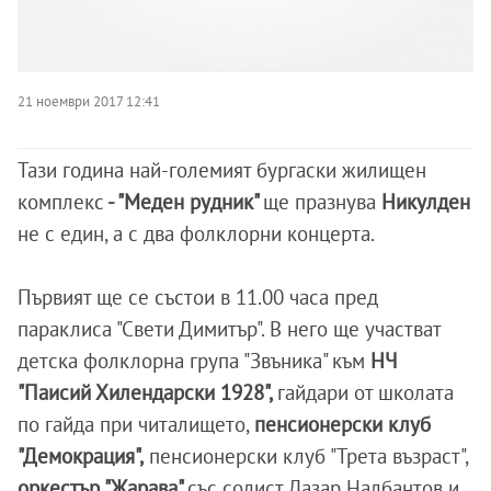
21 ноември 2017 12:41
Тази година най-големият бургаски жилищен
комплекс
- "Меден рудник"
ще празнува
Никулден
не с един, а с два фолклорни концерта.
Първият ще се състои в 11.00 часа пред
параклиса "Свети Димитър". В него ще участват
детска фолклорна група "Звъника" към
НЧ
"Паисий Хилендарски 1928",
гайдари от школата
по гайда при читалището,
пенсионерски клуб
"Демокрация",
пенсионерски клуб "Трета възраст",
оркестър "Жарава"
със солист Лазар Налбантов и