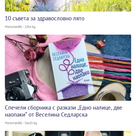
10 съвета за здравословно лято
MelomanBG - 10te.bg
Спечели сборника с разкази „Едно налице, две
наопаки“ от Веселина Седларска
MelomanBG - Sled5.bg