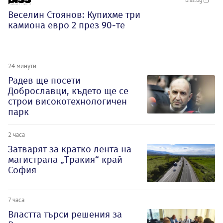
Веселин Стоянов: Купихме три
камиона евро 2 през 90-те
24 минути
Радев ще посети
Доброславци, където ще се
строи високотехнологичен
парк
2 часа
Затварят за кратко лента на
магистрала „Тракия“ край
София
7 часа
Властта търси решения за