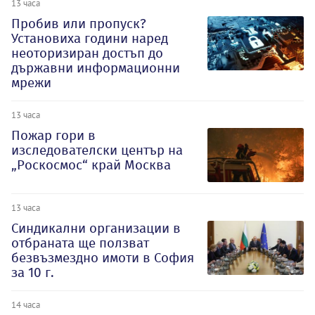
13 часа
Пробив или пропуск?
Установиха години наред
неоторизиран достъп до
държавни информационни
мрежи
13 часа
Пожар гори в
изследователски център на
„Роскосмос“ край Москва
13 часа
Синдикални организации в
отбраната ще ползват
безвъзмездно имоти в София
за 10 г.
14 часа