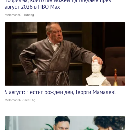
10 филма, които ще можем да гледаме през
август 2026 в HBO Max
MelomanBG - 10te.bg
5 август: Честит рожден ден, Георги Мамалев!
MelomanBG - Sled5.bg