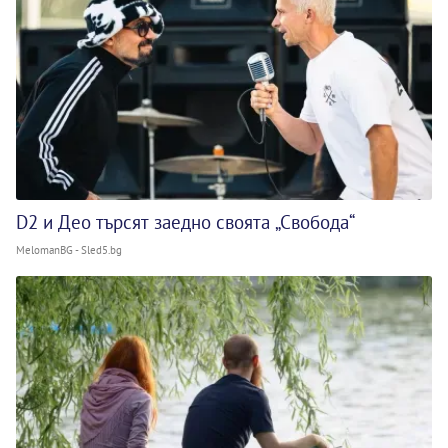
D2 и Део търсят заедно своята „Свобода“
MelomanBG - Sled5.bg