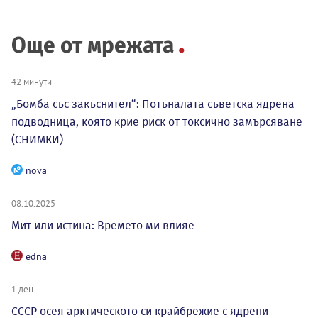
Още от мрежата
42 минути
„Бомба със закъснител“: Потъналата съветска ядрена
подводница, която крие риск от токсично замърсяване
(СНИМКИ)
nova
08.10.2025
Мит или истина: Времето ми влияе
edna
1 ден
СССР осея арктическото си крайбрежие с ядрени