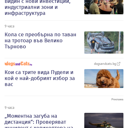
Видин с нови инвестиции,
индустриални зони и
инфраструктура
9 часа
Кола се преобърна по таван
на тротоар във Велико
Търново
dogsandcats.bg
Кои са трите вида Пудели и
кой е най-добрият избор за
вас
9 часа
„Моментна загуба на
дистанция“: Проверяват
инцидент с хеликоптера на