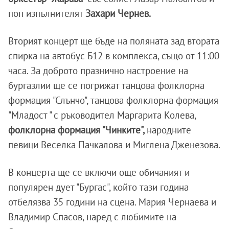
поп изпълнителят
Захари Чернев.
Вторият концерт ще бъде на поляната зад втората
спирка на автобус Б12 в комплекса, също от 11:00
часа. За доброто празнично настроение на
бургазлии ще се погрижат танцова фолклорна
формация "Слънчо", танцова фолклорна формация
"Младост " с ръководител Маргарита Колева,
фолклорна формация "Чинките",
народните
певици Веселка Пачкалова и Миглена Дженезова.
В концерта ще се включи още обичаният и
популярен дует "Бургас", който тази година
отбелязва 35 години на сцена. Мария Чернаева и
Владимир Спасов, наред с любимите на