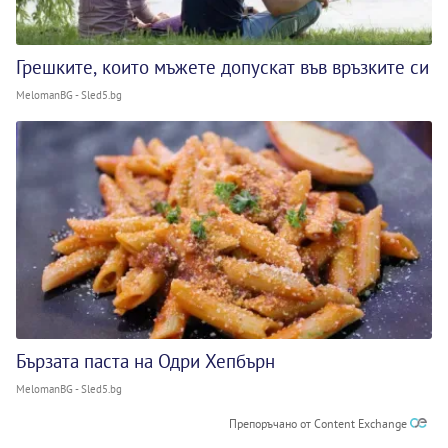
Грешките, които мъжете допускат във връзките си
MelomanBG - Sled5.bg
Бързата паста на Одри Хепбърн
MelomanBG - Sled5.bg
Препоръчано от Content Exchange