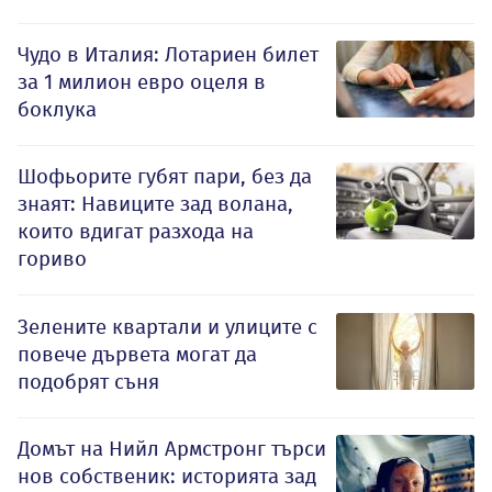
Чудо в Италия: Лотариен билет
за 1 милион евро оцеля в
боклука
Шофьорите губят пари, без да
знаят: Навиците зад волана,
които вдигат разхода на
гориво
Зелените квартали и улиците с
повече дървета могат да
подобрят съня
Домът на Нийл Армстронг търси
нов собственик: историята зад