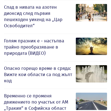
Спад в нивата на азотен
диоксид след първия
пешеходен уикенд на „Цар
Освободител“
Голям празник е - настъпва
трайно преобразяване в
природата (ВИДЕО)
Опасно горещо време в сряда:
Вижте кои области са под жълт
код
Временно се променя
движението по участък от АМ
„Тракия“ в Софийска област