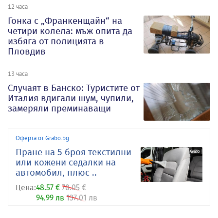
12 часа
Гонка с „Франкенщайн“ на
четири колела: мъж опита да
избяга от полицията в
Пловдив
13 часа
Случаят в Банско: Туристите от
Италия вдигали шум, чупили,
замеряли преминаващи
Оферта от Grabo.bg
Пране на 5 броя текстилни
или кожени седалки на
автомобил, плюс ..
Цена:
48.57 €
70.05 €
94.99 лв
137.01 лв