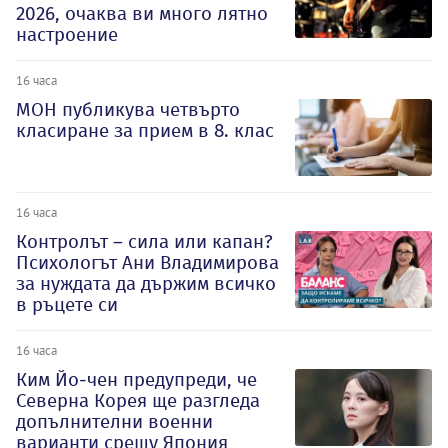
2026, очаква ви много лятно
настроение
16 часа
МОН публикува четвърто
класиране за прием в 8. клас
16 часа
Контролът – сила или капан?
Психологът Ани Владимирова
за нуждата да държим всичко
в ръцете си
16 часа
Ким Йо-чен предупреди, че
Северна Корея ще разгледа
допълнителни военни
варианти срещу Япония