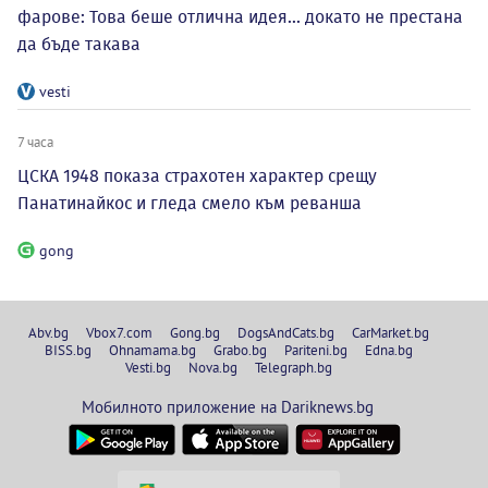
фарове: Това беше отлична идея... докато не престана
да бъде такава
vesti
7 часа
ЦСКА 1948 показа страхотен характер срещу
Панатинайкос и гледа смело към реванша
gong
Abv.bg
Vbox7.com
Gong.bg
DogsAndCats.bg
CarMarket.bg
BISS.bg
Ohnamama.bg
Grabo.bg
Pariteni.bg
Edna.bg
Vesti.bg
Nova.bg
Telegraph.bg
Мобилното приложение на Dariknews.bg